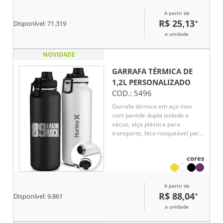
A partir de
R$ 25,13
*
Disponível:
71.319
a unidade
NOVIDADE
GARRAFA TÉRMICA DE
1,2L
PERSONALIZADO
COD.:
5496
Garrafa térmica em aço inox
com parede dupla isolada a
vácuo, alça plástica para
transporte, bico rosqueável para
fácil acesso, com capacidade de
1,2l.
cores
A partir de
R$ 88,04
*
Disponível:
9.861
a unidade