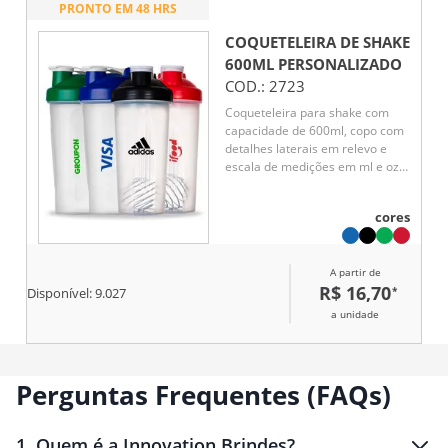
PRONTO EM 48 HRS
COQUETELEIRA DE SHAKE
600ML
PERSONALIZADO
COD.:
2723
Coqueteleira para shake com
capacidade de 600ml, copo com
detalhes laterais em relevo e
escala de medições em ml e oz.
Tampa rosqueável com bocal e
trava de segurança, acompanha
cores
misturador de mola.
A partir de
R$ 16,70
*
Disponível:
9.027
a unidade
Perguntas Frequentes (FAQs)
1
.
Quem é a Innovation Brindes?