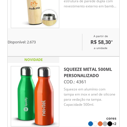
estrutura de parede dupla com
revestimento externo em bambu
e parte interna em inox 304.
Conta com tampa rosqueável em
polipropileno (PP) com alça para
transporte. Acompanha cesto
infusor com alça em inox 304.
A partir de
R$ 58,30
*
Disponível:
2.673
a unidade
NOVIDADE
SQUEEZE METAL 500ML
PERSONALIZADO
COD.:
4361
Squeeze em alumínio com
tampa em inox e anel de silicone
para vedação na tampa.
Capacidade 500ml.
cores
+2