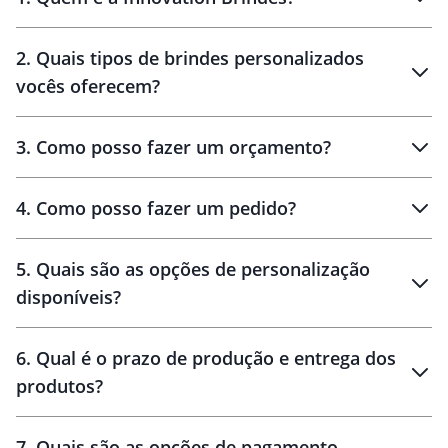
Innovation Brindes
2
.
Quais tipos de brindes personalizados
Brindes
personalizados
vocês oferecem?
3
.
Como posso fazer um orçamento?
personalizados
4
.
Como posso fazer um pedido?
brinde
5
.
Quais são as opções de personalização
personalização
disponíveis?
amostra virtual
personalização
6
.
Qual é o prazo de produção e entrega dos
produtos?
7
.
Quais são as opções de pagamento