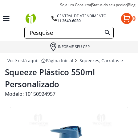
Seja um Consultor
Status do seu pedido
Blog
CENTRAL DE ATENDIMENTO
0
11 2649-6030
INFORME SEU CEP
Você está aqui:
Página Inicial
Squeezes, Garrafas e Coquet
Squeeze Plástico 550ml
Personalizado
Modelo:
10150924957