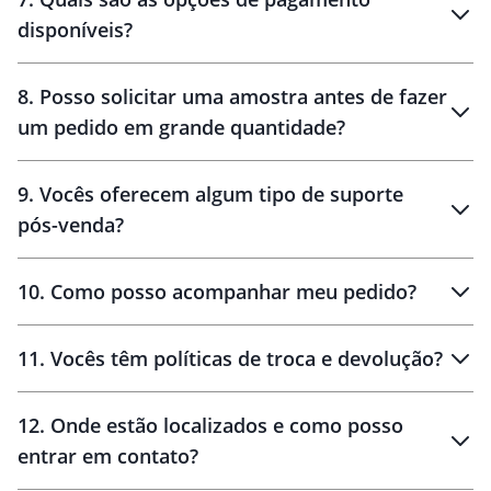
disponíveis?
10 dias
brinde
48 horas
8
.
Posso solicitar uma amostra antes de fazer
um pedido em grande quantidade?
amostras
9
.
Vocês oferecem algum tipo de suporte
pós-venda?
amostras
10
.
Como posso acompanhar meu pedido?
11
.
Vocês têm políticas de troca e devolução?
12
.
Onde estão localizados e como posso
entrar em contato?
30 dias
90 dias