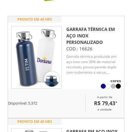
PRONTO EM 48 HRS
GARRAFA TÉRMICA EM
AÇO INOX
PERSONALIZADO
COD.:
16626
Garrafa térmica produzida em
aço inox com 36% de material
reciclado, possui parede dupla
com isolamento a vácuo,
auxiliando na conservação da
cores
temperatura das bebidas por
mais tempo. Conta com tampa
resistente e alça de transporte
A partir de
em inox, unindo praticidade e
R$ 79,43
*
Disponível:
5.372
sofisticação. Capacidade de até
810 mL.
a unidade
PRONTO EM 48 HRS
GARRAFA EM AÇO INOX