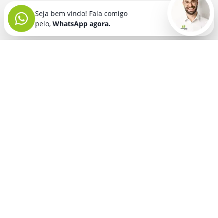
Seja bem vindo! Fala comigo
pelo,
WhatsApp agora.
Seja bem vindo! Fala comigo
pelo,
WhatsApp agora.
BRINDES PERSONALIZADOS
SEGMENTOS
Acessórios De
Guarda Chuva E
Academia para brindes
Celular E Tablet
Guarda Sol
para
Advocacia para brindes
para brindes
brindes
Automotivo para brindes
Acessórios
Kit Churrasco
Técnologicos
para brindes
Churrascaria para brindes
para brindes
Kit Executivo
Corporativo para brindes
Agendas E
para brindes
Calendários
Dia da Mulher para brindes
Kit Queijo E Kit
para brindes
Pizza
para
Dia das Criancas para brindes
Beleza &
brindes