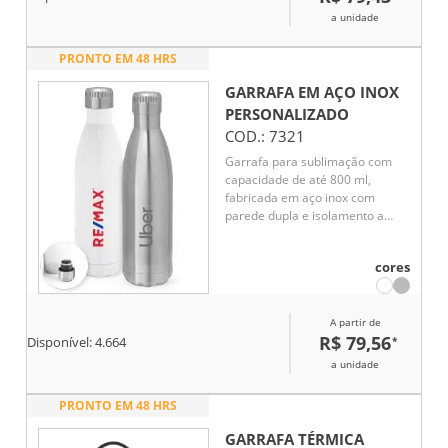
810 mL.
a unidade
PRONTO EM 48 HRS
GARRAFA EM AÇO INOX
PERSONALIZADO
COD.:
7321
Garrafa para sublimação com
capacidade de até 800 ml,
fabricada em aço inox com
parede dupla e isolamento a
vácuo. A tampa possui sistema
de vedação a vácuo, garantindo
cores
melhor conservação da
temperatura por mais tempo.
Ideal para bebidas quentes ou
A partir de
frias.
R$ 79,56
*
Disponível:
4.664
a unidade
PRONTO EM 48 HRS
GARRAFA TÉRMICA