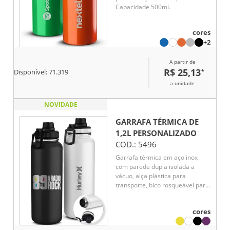
Capacidade 500ml.
cores
+2
A partir de
R$ 25,13
*
Disponível:
71.319
a unidade
NOVIDADE
GARRAFA TÉRMICA DE
1,2L
PERSONALIZADO
COD.:
5496
Garrafa térmica em aço inox
com parede dupla isolada a
vácuo, alça plástica para
transporte, bico rosqueável para
fácil acesso, com capacidade de
1,2l.
cores