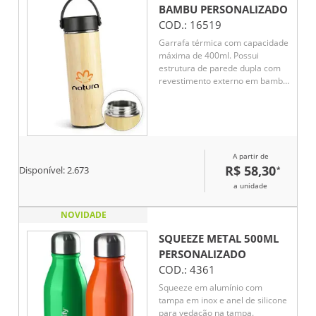
BAMBU
PERSONALIZADO
COD.:
16519
Garrafa térmica com capacidade
máxima de 400ml. Possui
estrutura de parede dupla com
revestimento externo em bambu
e parte interna em inox 304.
Conta com tampa rosqueável em
polipropileno (PP) com alça para
transporte. Acompanha cesto
infusor com alça em inox 304.
A partir de
R$ 58,30
*
Disponível:
2.673
a unidade
NOVIDADE
SQUEEZE METAL 500ML
PERSONALIZADO
COD.:
4361
Squeeze em alumínio com
tampa em inox e anel de silicone
para vedação na tampa.