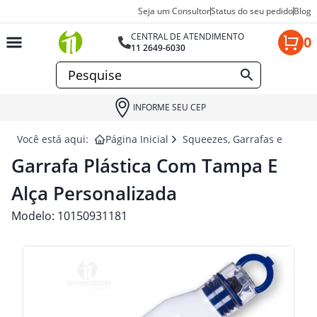
Seja um Consultor
Status do seu pedido
Blog
CENTRAL DE ATENDIMENTO
0
11 2649-6030
INFORME SEU CEP
Você está aqui:
Página Inicial
Squeezes, Garrafas e Coquet
Garrafa Plástica Com Tampa E
Alça Personalizada
Modelo:
10150931181