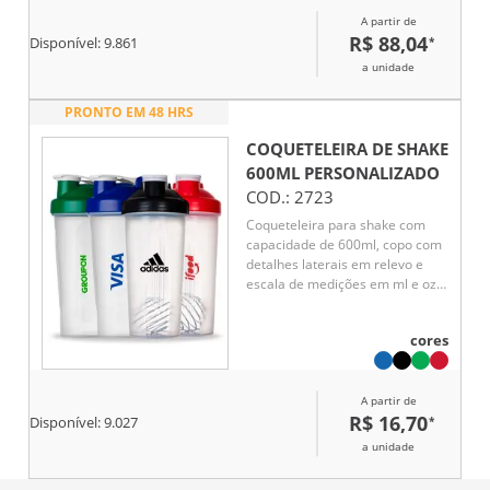
A partir de
R$ 88,04
*
Disponível:
9.861
a unidade
PRONTO EM 48 HRS
COQUETELEIRA DE SHAKE
600ML
PERSONALIZADO
COD.:
2723
Coqueteleira para shake com
capacidade de 600ml, copo com
detalhes laterais em relevo e
escala de medições em ml e oz.
Tampa rosqueável com bocal e
trava de segurança, acompanha
cores
misturador de mola.
A partir de
R$ 16,70
*
Disponível:
9.027
a unidade