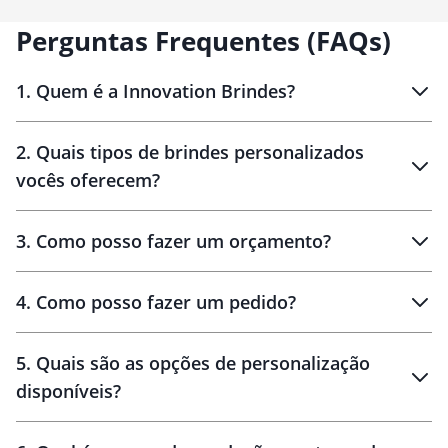
Perguntas Frequentes (FAQs)
1
.
Quem é a Innovation Brindes?
Innovation Brindes
2
.
Quais tipos de brindes personalizados
Brindes
personalizados
vocês oferecem?
3
.
Como posso fazer um orçamento?
personalizados
4
.
Como posso fazer um pedido?
brinde
5
.
Quais são as opções de personalização
personalização
disponíveis?
amostra virtual
personalização