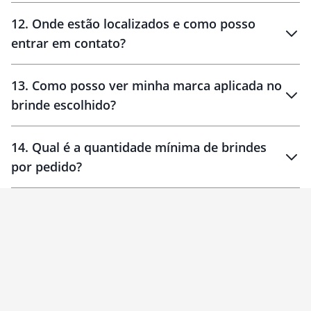
12
.
Onde estão localizados e como posso
entrar em contato?
30 dias
90 dias
localizados
13
.
Como posso ver minha marca aplicada no
brinde escolhido?
14
.
Qual é a quantidade mínima de brindes
por pedido?
brinde
Personalizado
1 unidade