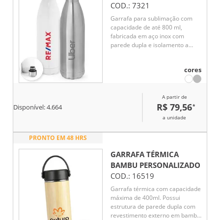
COD.:
7321
Garrafa para sublimação com
capacidade de até 800 ml,
fabricada em aço inox com
parede dupla e isolamento a
vácuo. A tampa possui sistema
de vedação a vácuo, garantindo
cores
melhor conservação da
temperatura por mais tempo.
Ideal para bebidas quentes ou
A partir de
frias.
R$ 79,56
*
Disponível:
4.664
a unidade
PRONTO EM 48 HRS
GARRAFA TÉRMICA
BAMBU
PERSONALIZADO
COD.:
16519
Garrafa térmica com capacidade
máxima de 400ml. Possui
estrutura de parede dupla com
revestimento externo em bambu