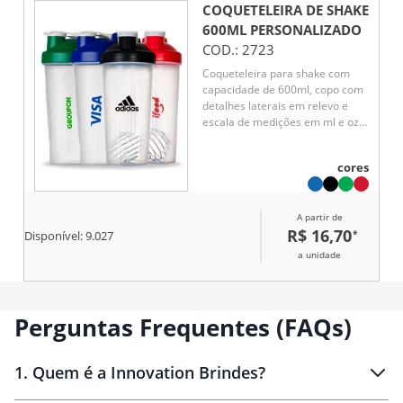
COQUETELEIRA DE SHAKE
600ML
PERSONALIZADO
COD.:
2723
Coqueteleira para shake com
capacidade de 600ml, copo com
detalhes laterais em relevo e
escala de medições em ml e oz.
Tampa rosqueável com bocal e
trava de segurança, acompanha
cores
misturador de mola.
A partir de
R$ 16,70
*
Disponível:
9.027
a unidade
Perguntas Frequentes (FAQs)
1
.
Quem é a Innovation Brindes?