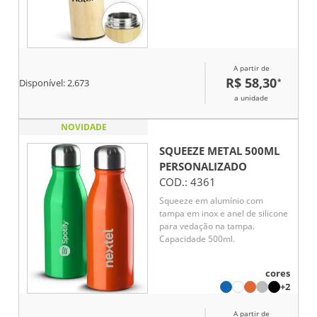
e parte interna em inox 304.
Conta com tampa rosqueável em
polipropileno (PP) com alça para
transporte. Acompanha cesto
infusor com alça em inox 304.
A partir de
R$ 58,30
*
Disponível:
2.673
a unidade
NOVIDADE
SQUEEZE METAL 500ML
PERSONALIZADO
COD.:
4361
Squeeze em alumínio com
tampa em inox e anel de silicone
para vedação na tampa.
Capacidade 500ml.
cores
+2
A partir de