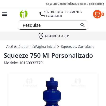
Seja um Consultor
Status do seu pedido
Blog
CENTRAL DE ATENDIMENTO
0
11 2649-6030
INFORME SEU CEP
Você está aqui:
Página Inicial
Squeezes, Garrafas e Coquet
Squeeze 750 Ml Personalizado
Modelo:
10150932779