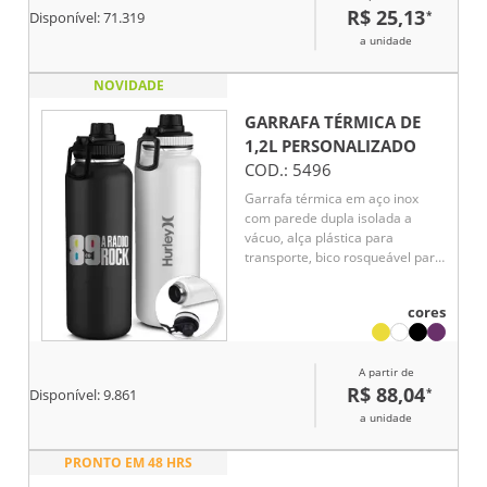
R$ 25,13
*
Disponível:
71.319
a unidade
NOVIDADE
GARRAFA TÉRMICA DE
1,2L
PERSONALIZADO
COD.:
5496
Garrafa térmica em aço inox
com parede dupla isolada a
vácuo, alça plástica para
transporte, bico rosqueável para
fácil acesso, com capacidade de
1,2l.
cores
A partir de
R$ 88,04
*
Disponível:
9.861
a unidade
PRONTO EM 48 HRS