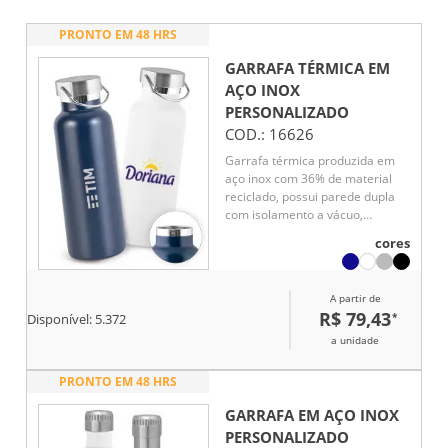
PRONTO EM 48 HRS
GARRAFA TÉRMICA EM
AÇO INOX
PERSONALIZADO
COD.:
16626
Garrafa térmica produzida em
aço inox com 36% de material
reciclado, possui parede dupla
com isolamento a vácuo,
auxiliando na conservação da
cores
temperatura das bebidas por
mais tempo. Conta com tampa
resistente e alça de transporte
A partir de
em inox, unindo praticidade e
R$ 79,43
*
Disponível:
5.372
sofisticação. Capacidade de até
810 mL.
a unidade
PRONTO EM 48 HRS
GARRAFA EM AÇO INOX
PERSONALIZADO