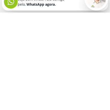
pelo,
WhatsApp agora.
Seja bem vindo! Fala comigo
pelo,
WhatsApp agora.
BRINDES PERSONALIZADOS
SEGMENTOS
Acessórios De
Guarda Chuva E
Academia para brindes
Celular E Tablet
Guarda Sol
para
Advocacia para brindes
para brindes
brindes
Automotivo para brindes
Acessórios
Kit Churrasco
Técnologicos
para brindes
Churrascaria para brindes
para brindes
Kit Executivo
Corporativo para brindes
Agendas E
para brindes
Calendários
Dia da Mulher para brindes
Kit Queijo E Kit
para brindes
Pizza
para
Dia das Criancas para brindes
Beleza &
brindes
Dia das Maes para brindes
Autocuidado
Kit Vinho
para
para brindes
Dia do Trabalho para brindes
brindes