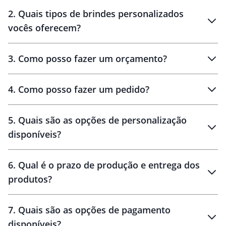
Innovation Brindes
2
.
Quais tipos de brindes personalizados
Brindes
personalizados
vocês oferecem?
3
.
Como posso fazer um orçamento?
personalizados
4
.
Como posso fazer um pedido?
brinde
5
.
Quais são as opções de personalização
personalização
disponíveis?
amostra virtual
personalização
6
.
Qual é o prazo de produção e entrega dos
produtos?
7
.
Quais são as opções de pagamento
disponíveis?
10 dias