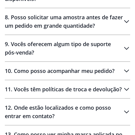
brinde
48 horas
8
.
Posso solicitar uma amostra antes de fazer
um pedido em grande quantidade?
amostras
9
.
Vocês oferecem algum tipo de suporte
pós-venda?
amostras
10
.
Como posso acompanhar meu pedido?
11
.
Vocês têm políticas de troca e devolução?
12
.
Onde estão localizados e como posso
entrar em contato?
30 dias
90 dias
localizados
13
.
Como posso ver minha marca aplicada no