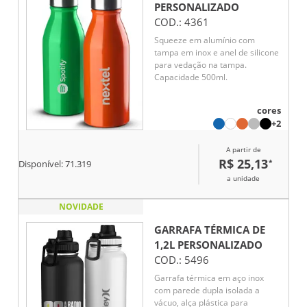
PERSONALIZADO
COD.:
4361
Squeeze em alumínio com
tampa em inox e anel de silicone
para vedação na tampa.
Capacidade 500ml.
cores
+2
A partir de
R$ 25,13
*
Disponível:
71.319
a unidade
NOVIDADE
GARRAFA TÉRMICA DE
1,2L
PERSONALIZADO
COD.:
5496
Garrafa térmica em aço inox
com parede dupla isolada a
vácuo, alça plástica para