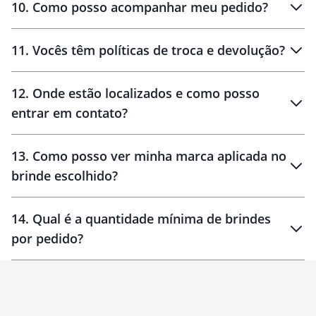
10
.
Como posso acompanhar meu pedido?
11
.
Vocês têm políticas de troca e devolução?
12
.
Onde estão localizados e como posso
entrar em contato?
30 dias
90 dias
localizados
13
.
Como posso ver minha marca aplicada no
brinde escolhido?
14
.
Qual é a quantidade mínima de brindes
por pedido?
brinde
Personalizado
1 unidade