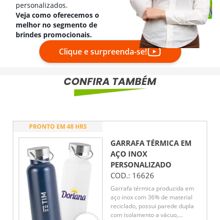
personalizados.
Veja como oferecemos o
melhor no segmento de
brindes promocionais.
Clique e surpreenda-se!
PRONTO EM 48 HRS
GARRAFA TÉRMICA EM
AÇO INOX
PERSONALIZADO
COD.:
16626
Garrafa térmica produzida em
aço inox com 36% de material
reciclado, possui parede dupla
com isolamento a vácuo,