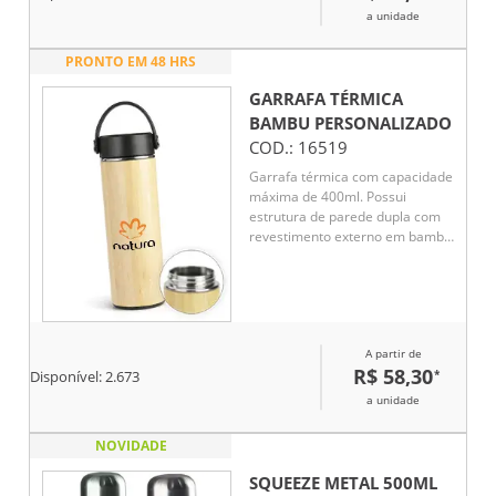
a unidade
PRONTO EM 48 HRS
GARRAFA TÉRMICA
BAMBU
PERSONALIZADO
COD.:
16519
Garrafa térmica com capacidade
máxima de 400ml. Possui
estrutura de parede dupla com
revestimento externo em bambu
e parte interna em inox 304.
Conta com tampa rosqueável em
polipropileno (PP) com alça para
transporte. Acompanha cesto
infusor com alça em inox 304.
A partir de
R$ 58,30
*
Disponível:
2.673
a unidade
NOVIDADE
SQUEEZE METAL 500ML