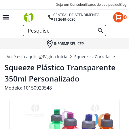
Seja um Consultor
Status do seu pedido
Blog
CENTRAL DE ATENDIMENTO
0
11 2649-6030
INFORME SEU CEP
Você está aqui:
Página Inicial
Squeezes, Garrafas e Coquet
Squeeze Plástico Transparente
350ml Personalizado
Modelo:
10150920548