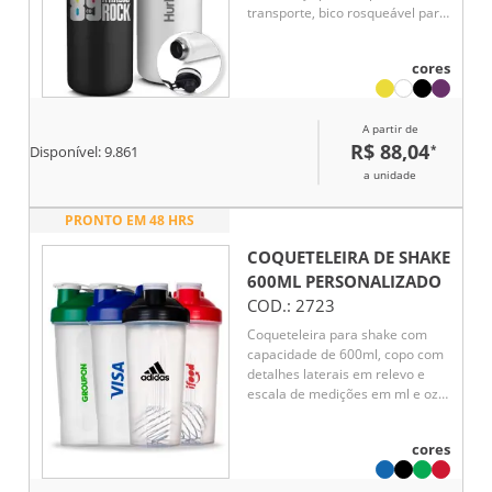
transporte, bico rosqueável para
fácil acesso, com capacidade de
1,2l.
cores
A partir de
R$ 88,04
*
Disponível:
9.861
a unidade
PRONTO EM 48 HRS
COQUETELEIRA DE SHAKE
600ML
PERSONALIZADO
COD.:
2723
Coqueteleira para shake com
capacidade de 600ml, copo com
detalhes laterais em relevo e
escala de medições em ml e oz.
Tampa rosqueável com bocal e
trava de segurança, acompanha
cores
misturador de mola.