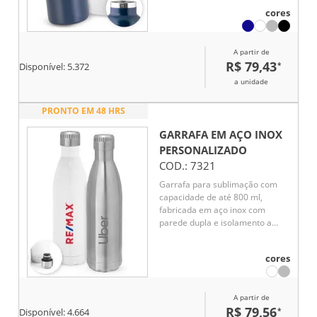
auxiliando na conservação da
cores
temperatura das bebidas por
mais tempo. Conta com tampa
resistente e alça de transporte
A partir de
em inox, unindo praticidade e
R$ 79,43
*
Disponível:
5.372
sofisticação. Capacidade de até
810 mL.
a unidade
PRONTO EM 48 HRS
GARRAFA EM AÇO INOX
PERSONALIZADO
COD.:
7321
Garrafa para sublimação com
capacidade de até 800 ml,
fabricada em aço inox com
parede dupla e isolamento a
vácuo. A tampa possui sistema
de vedação a vácuo, garantindo
cores
melhor conservação da
temperatura por mais tempo.
Ideal para bebidas quentes ou
A partir de
frias.
R$ 79,56
*
Disponível:
4.664