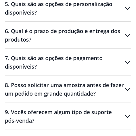
brinde
5
.
Quais são as opções de personalização
personalização
disponíveis?
amostra virtual
personalização
6
.
Qual é o prazo de produção e entrega dos
produtos?
7
.
Quais são as opções de pagamento
disponíveis?
10 dias
brinde
48 horas
8
.
Posso solicitar uma amostra antes de fazer
um pedido em grande quantidade?
amostras
9
.
Vocês oferecem algum tipo de suporte
pós-venda?
amostras