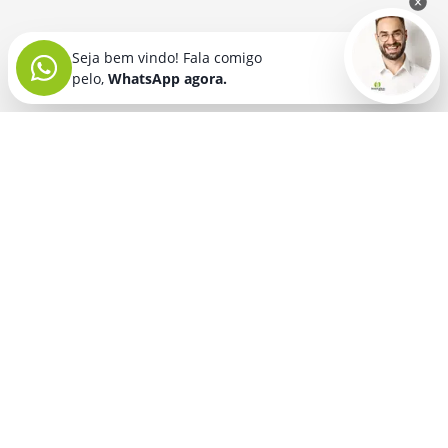
Seja bem vindo! Fala comigo
pelo,
WhatsApp agora.
Seja bem vindo! Fala comigo
pelo,
WhatsApp agora.
BRINDES PERSONALIZADOS
SEGMENTOS
Acessórios De
Guarda Chuva E
Academia para brindes
Celular E Tablet
Guarda Sol
para
Advocacia para brindes
para brindes
brindes
Automotivo para brindes
Acessórios
Kit Churrasco
Técnologicos
para brindes
Churrascaria para brindes
para brindes
Kit Executivo
Corporativo para brindes
Agendas E
para brindes
Calendários
Dia da Mulher para brindes