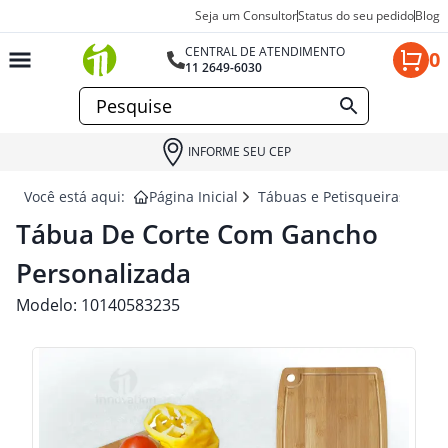
Seja um Consultor
Status do seu pedido
Blog
CENTRAL DE ATENDIMENTO
0
11 2649-6030
INFORME SEU CEP
Você está aqui:
Página Inicial
Tábuas e Petisqueiras para 
Tábua De Corte Com Gancho
Personalizada
Modelo:
10140583235