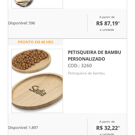
papel kraft reciclado.
Certificação EU Food Grade. A
cor e o resultado da impressão
A partir de
nos materiais naturais pode
R$ 87,19
*
variar entre produtos. 100 x 100
Disponível:
596
x 10 mm
a unidade
PRONTO EM 48 HRS
PETISQUEIRA DE BAMBU
PERSONALIZADO
COD.:
3260
Petisqueira de bambu.
A partir de
R$ 32,22
*
Disponível:
1.897
a unidade