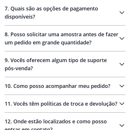
7
.
Quais são as opções de pagamento
disponíveis?
10 dias
brinde
48 horas
8
.
Posso solicitar uma amostra antes de fazer
um pedido em grande quantidade?
amostras
9
.
Vocês oferecem algum tipo de suporte
pós-venda?
amostras
10
.
Como posso acompanhar meu pedido?
11
.
Vocês têm políticas de troca e devolução?
12
.
Onde estão localizados e como posso
entrar em contato?
30 dias
90 dias