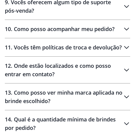
9
.
Vocês oferecem algum tipo de suporte
pós-venda?
amostras
10
.
Como posso acompanhar meu pedido?
11
.
Vocês têm políticas de troca e devolução?
12
.
Onde estão localizados e como posso
entrar em contato?
30 dias
90 dias
localizados
13
.
Como posso ver minha marca aplicada no
brinde escolhido?
14
.
Qual é a quantidade mínima de brindes
por pedido?
brinde
Personalizado