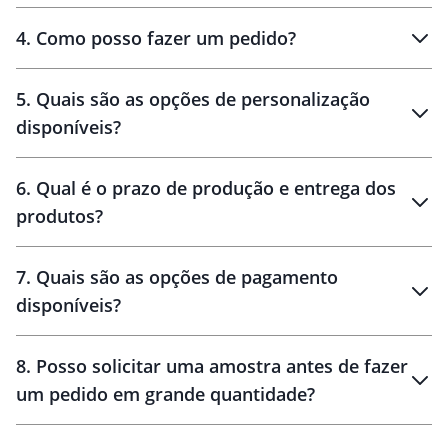
personalizados
4
.
Como posso fazer um pedido?
brinde
5
.
Quais são as opções de personalização
personalização
disponíveis?
amostra virtual
personalização
6
.
Qual é o prazo de produção e entrega dos
produtos?
7
.
Quais são as opções de pagamento
disponíveis?
10 dias
brinde
48 horas
8
.
Posso solicitar uma amostra antes de fazer
um pedido em grande quantidade?
amostras