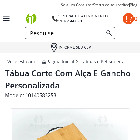
Seja um Consultor
Status do seu pedido
Blog
CENTRAL DE ATENDIMENTO
0
11 2649-6030
INFORME SEU CEP
Você está aqui:
Página Inicial
Tábuas e Petisqueiras para 
Tábua Corte Com Alça E Gancho
Personalizada
Modelo:
10140583253