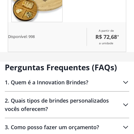
A partir de
R$ 72,68
*
Disponível:
998
a unidade
Perguntas Frequentes (FAQs)
1
.
Quem é a Innovation Brindes?
Innovation Brindes
2
.
Quais tipos de brindes personalizados
Brindes
personalizados
vocês oferecem?
3
.
Como posso fazer um orçamento?