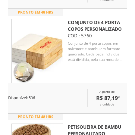
PRONTO EM 48 HRS
CONJUNTO DE 4 PORTA
COPOS
PERSONALIZADO
COD.:
5760
Conjunto de 4 porta copos em
mármore e bambu em formato
quadrado. Cada peça individual
está dividida, pela sua metade,
em mármore e bambu.
Fornecido em caixa presente em
papel kraft reciclado.
Certificação EU Food Grade. A
cor e o resultado da impressão
A partir de
nos materiais naturais pode
R$ 87,19
*
variar entre produtos. 100 x 100
Disponível:
596
x 10 mm
a unidade
PRONTO EM 48 HRS
PETISQUEIRA DE BAMBU
PERSONALIZADO