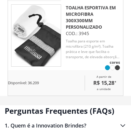
TOALHA ESPORTIVA EM
MICROFIBRA
300X300MM
PERSONALIZADO
COD.:
3945
Toalha para esporte em
microfibra (210 g/m²). Toalha
prática e leve que facilita o
transporte, de elevada absorção
e rápida secagem. Fornecida
cores
com bolsa em 190T. 300 x 300
mm | Bolsa: 110 x 140 mm
A partir de
R$ 15,28
*
Disponível:
36.209
a unidade
Perguntas Frequentes (FAQs)
1
.
Quem é a Innovation Brindes?