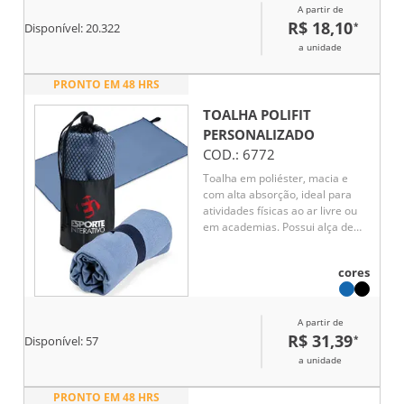
A partir de
R$ 18,10
*
Disponível:
20.322
a unidade
PRONTO EM 48 HRS
TOALHA POLIFIT
PERSONALIZADO
COD.:
6772
Toalha em poliéster, macia e
com alta absorção, ideal para
atividades físicas ao ar livre ou
em academias. Possui alça de
elástico para facilitar o uso e
armazenamento, além de vir
cores
com saco de nylon para
transporte prático após os
exercícios.
A partir de
R$ 31,39
*
Disponível:
57
a unidade
PRONTO EM 48 HRS