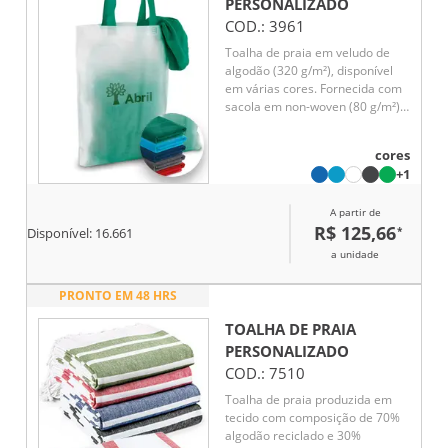
PERSONALIZADO
COD.:
3961
Toalha de praia em veludo de
algodão (320 g/m²), disponível
em várias cores. Fornecida com
sacola em non-woven (80 g/m²).
1500 x 750 mm | Sacola: 330 x
415 x 100 mm
cores
+1
A partir de
R$ 125,66
*
Disponível:
16.661
a unidade
PRONTO EM 48 HRS
TOALHA DE PRAIA
PERSONALIZADO
COD.:
7510
Toalha de praia produzida em
tecido com composição de 70%
algodão reciclado e 30%