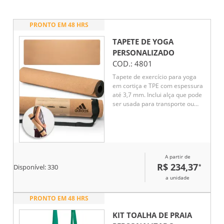
PRONTO EM 48 HRS
TAPETE DE YOGA
PERSONALIZADO
COD.:
4801
Tapete de exercício para yoga
em cortiça e TPE com espessura
até 3,7 mm. Inclui alça que pode
ser usada para transporte ou
para utilizar no exercício físico.
Invólucro papel ilustrativo de
exercícios que pode realizar com
o tapete. Fechado: Ø100 x 610
mm | Aberto: 1830 x 610 x 3,7
A partir de
mm
R$ 234,37
*
Disponível:
330
a unidade
PRONTO EM 48 HRS
KIT TOALHA DE PRAIA