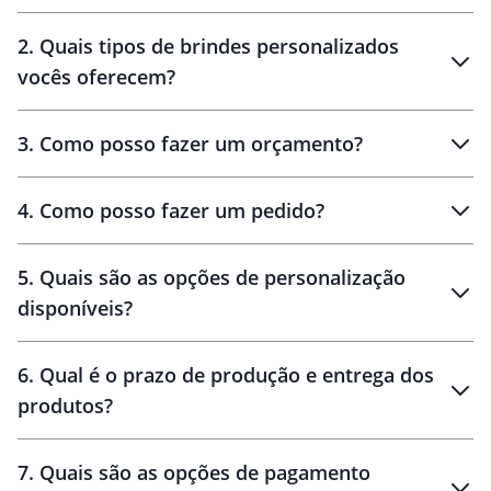
Innovation Brindes
2
.
Quais tipos de brindes personalizados
Brindes
personalizados
vocês oferecem?
3
.
Como posso fazer um orçamento?
personalizados
4
.
Como posso fazer um pedido?
brinde
5
.
Quais são as opções de personalização
personalização
disponíveis?
amostra virtual
personalização
6
.
Qual é o prazo de produção e entrega dos
produtos?
7
.
Quais são as opções de pagamento