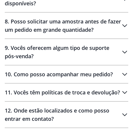
disponíveis?
10 dias
brinde
48 horas
8
.
Posso solicitar uma amostra antes de fazer
um pedido em grande quantidade?
amostras
9
.
Vocês oferecem algum tipo de suporte
pós-venda?
amostras
10
.
Como posso acompanhar meu pedido?
11
.
Vocês têm políticas de troca e devolução?
12
.
Onde estão localizados e como posso
entrar em contato?
30 dias
90 dias
localizados