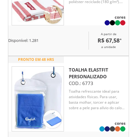
poliéster reciclado (180 g/m²).
Apresenta design minimalista e
acabamento leve, ideal para uso
cores
em momentos de lazer ao ar
livre.
A partir de
R$ 67,58
*
Disponível:
1.281
a unidade
PRONTO EM 48 HRS
TOALHA ELASTFIT
PERSONALIZADO
COD.:
6773
Toalha refrescante ideal para
atividades físicas. Para usar,
basta molhar, torcer e aplicar
sobre a pele para alívio do calor.
Macia e reutilizável enquanto
estiver úmida. Acompanha
cores
embalagem compacta em PVC
com mosquetão. Lavar à mão
com água fria e sabão neutro.