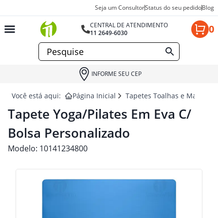
Seja um Consultor
Status do seu pedido
Blog
CENTRAL DE ATENDIMENTO
0
11 2649-6030
INFORME SEU CEP
Você está aqui:
Página Inicial
Tapetes Toalhas e Mantas p
Tapete Yoga/pilates Em Eva C/
Bolsa Personalizado
Modelo:
10141234800