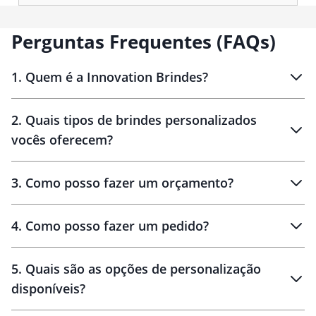
Perguntas Frequentes (FAQs)
1
.
Quem é a Innovation Brindes?
Innovation Brindes
2
.
Quais tipos de brindes personalizados
Brindes
personalizados
vocês oferecem?
3
.
Como posso fazer um orçamento?
personalizados
4
.
Como posso fazer um pedido?
brinde
5
.
Quais são as opções de personalização
personalização
disponíveis?
amostra virtual