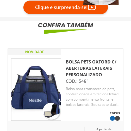
Clique e surpreenda-se!
NOVIDADE
BOLSA PETS OXFORD C/
ABERTURAS LATERAIS
PERSONALIZADO
COD.:
5481
Bolsa para transporte de pets,
confeccionada em tecido Oxford
com compartimento frontal e
bolsos laterais. Seu tapete dupla
face, com uma camada
cores
aveludada, foi projetado para
proporcionar o máximo conforto
ao pet. Equipada com telas
A partir de
respiráveis em nylon, esta bolsa