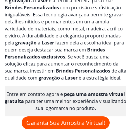
A
gravação
a
Laser
é a técnica perfeita para criar
Brindes
Personalizado
s
com precisão e sofisticação
inigualáveis. Essa tecnologia avançada permite gravar
detalhes nítidos e permanentes em uma ampla
variedade de materiais, como metal, madeira, acrílico
e vidro. A durabilidade e a elegância proporcionadas
pela
gravação
a
Laser
fazem dela a escolha ideal para
quem deseja destacar sua marca em
Brindes
Personalizado
s
exclusivos
. Se você busca uma
solução eficaz para aumentar o reconhecimento da
sua marca, investir em
Brindes
Personalizado
s
de alta
qualidade com
gravação
a
Laser
é a estratégia ideal.
Entre em contato agora e
peça uma amostra virtual
gratuita
para ter uma melhor experiência visualizando
sua logomarca no produto.
Garanta Sua Amostra Virtual!