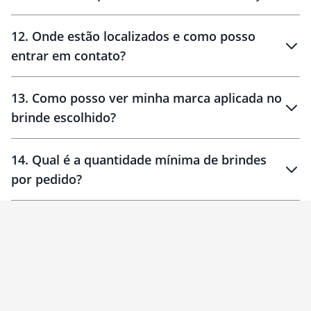
12
.
Onde estão localizados e como posso
entrar em contato?
30 dias
90 dias
localizados
13
.
Como posso ver minha marca aplicada no
brinde escolhido?
14
.
Qual é a quantidade mínima de brindes
por pedido?
brinde
Personalizado
1 unidade