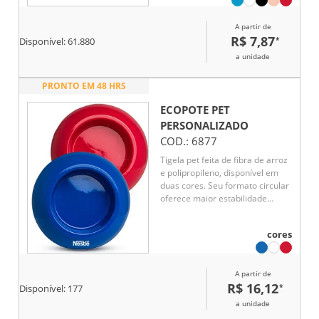
A partir de
R$ 7,87
*
Disponível:
61.880
a unidade
PRONTO EM 48 HRS
ECOPOTE PET
PERSONALIZADO
COD.:
6877
Tigela pet feita de fibra de arroz
e polipropileno, disponível em
duas cores. Seu formato circular
oferece maior estabilidade
durante as refeições,
proporcionando mais conforto e
cores
praticidade na alimentação
diária dos pets.
A partir de
R$ 16,12
*
Disponível:
177
a unidade