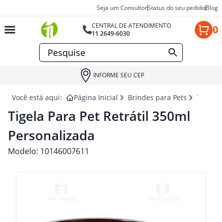
Seja um Consultor
Status do seu pedido
Blog
CENTRAL DE ATENDIMENTO
0
11 2649-6030
INFORME SEU CEP
Você está aqui:
Página Inicial
Brindes para Pets
TIGELA
Tigela Para Pet Retrátil 350ml
Personalizada
Modelo:
10146007611