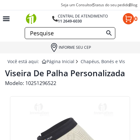
Seja um Consultor
Status do seu pedido
Blog
CENTRAL DE ATENDIMENTO
0
11 2649-6030
INFORME SEU CEP
Você está aqui:
Página Inicial
Chapéus, Bonés e Viseiras p
Viseira De Palha Personalizada
Modelo:
10251296522