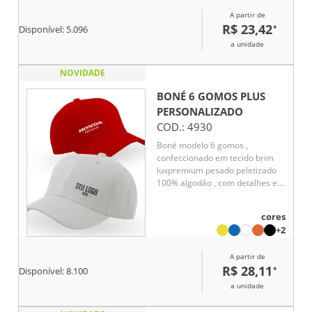
Design funcional e moderno,
A partir de
adequado para diferentes estilos
R$ 23,42
*
e ocasiões.
Disponível:
5.096
a unidade
NOVIDADE
BONÉ 6 GOMOS PLUS
PERSONALIZADO
COD.:
4930
Boné modelo 6 gomos ,
confeccionado em tecido brim
luxpremium pesado peletizado
100% algodão , com detalhes em
ilhós , parte interna com
entretela inteligente e
cores
acabamento com carneira em
+2
brim , 6 costuras na aba , botão
encapado , fechamento com
A partir de
regulador em velcro.
R$ 28,11
*
Disponível:
8.100
a unidade