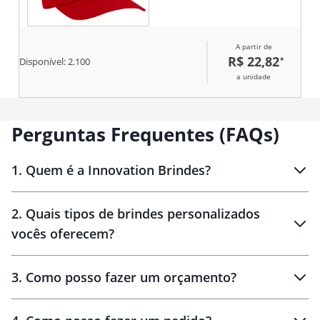
brim , botão encapado ,
fechamento com regulador em
velcro .
A partir de
R$ 22,82
*
Disponível:
2.100
a unidade
Perguntas Frequentes (FAQs)
1
.
Quem é a Innovation Brindes?
Innovation Brindes
2
.
Quais tipos de brindes personalizados
Brindes
personalizados
vocês oferecem?
3
.
Como posso fazer um orçamento?
personalizados