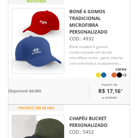
NOVIDADE
BONÉ 6 GOMOS
TRADICIONAL
MICROFIBRA
PERSONALIZADO
COD.:
4932
Boné modelo 6 gomos ,
confeccionado em tecido
microfibra omini , parte interna
com entretela e acabamento
com carneira , botão encapado ,
cores
fechamento com regulador em
+2
velcro.
A partir de
R$ 17,16
*
Disponível:
84.000
a unidade
PRONTO EM 48 HRS
CHAPÉU BUCKET
PERSONALIZADO
COD.:
5452