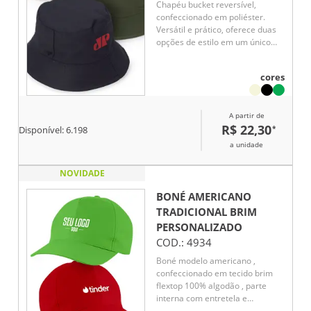
Chapéu bucket reversível,
confeccionado em poliéster.
Versátil e prático, oferece duas
opções de estilo em um único
acessório. Ideal para proteção
solar e complementar diferentes
cores
looks.
A partir de
R$ 22,30
*
Disponível:
6.198
a unidade
NOVIDADE
BONÉ AMERICANO
TRADICIONAL BRIM
PERSONALIZADO
COD.:
4934
Boné modelo americano ,
confeccionado em tecido brim
flextop 100% algodão , parte
interna com entretela e
acabamento com carneira em