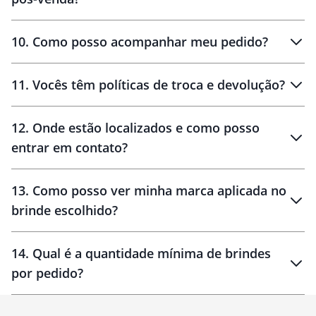
amostras
10
.
Como posso acompanhar meu pedido?
11
.
Vocês têm políticas de troca e devolução?
12
.
Onde estão localizados e como posso
entrar em contato?
30 dias
90 dias
localizados
13
.
Como posso ver minha marca aplicada no
brinde escolhido?
14
.
Qual é a quantidade mínima de brindes
por pedido?
brinde
Personalizado
1 unidade