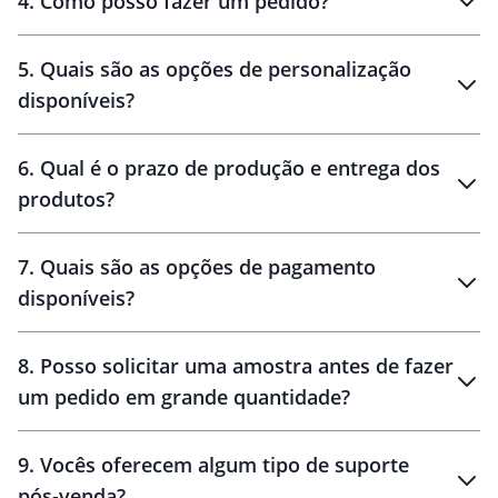
4
.
Como posso fazer um pedido?
brinde
5
.
Quais são as opções de personalização
personalização
disponíveis?
amostra virtual
personalização
6
.
Qual é o prazo de produção e entrega dos
produtos?
7
.
Quais são as opções de pagamento
disponíveis?
10 dias
brinde
48 horas
8
.
Posso solicitar uma amostra antes de fazer
um pedido em grande quantidade?
amostras
9
.
Vocês oferecem algum tipo de suporte
pós-venda?