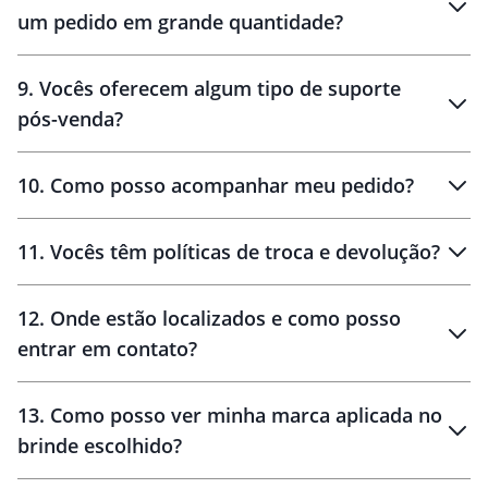
um pedido em grande quantidade?
amostras
9
.
Vocês oferecem algum tipo de suporte
pós-venda?
amostras
10
.
Como posso acompanhar meu pedido?
11
.
Vocês têm políticas de troca e devolução?
12
.
Onde estão localizados e como posso
entrar em contato?
30 dias
90 dias
localizados
13
.
Como posso ver minha marca aplicada no
brinde escolhido?