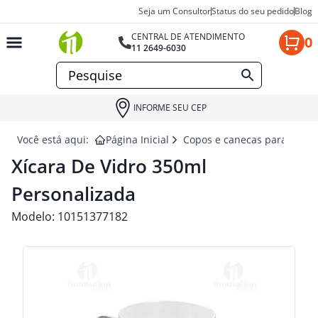
Seja um Consultor
Status do seu pedido
Blog
CENTRAL DE ATENDIMENTO
0
11 2649-6030
INFORME SEU CEP
Você está aqui:
Página Inicial
Copos e canecas para brind
Xícara De Vidro 350ml
Personalizada
Modelo:
10151377182