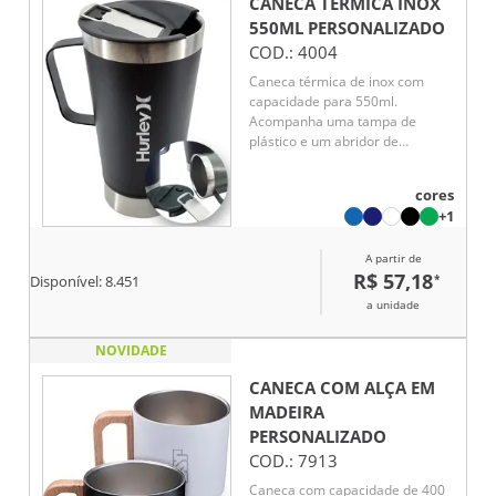
CANECA TÉRMICA INOX
550ML
PERSONALIZADO
COD.:
4004
Caneca térmica de inox com
capacidade para 550ml.
Acompanha uma tampa de
plástico e um abridor de
garrafas. O abridor fica preso
em um encaixe existente na
cores
tampa, porém é removível.
+1
A partir de
R$ 57,18
*
Disponível:
8.451
a unidade
NOVIDADE
CANECA COM ALÇA EM
MADEIRA
PERSONALIZADO
COD.:
7913
Caneca com capacidade de 400