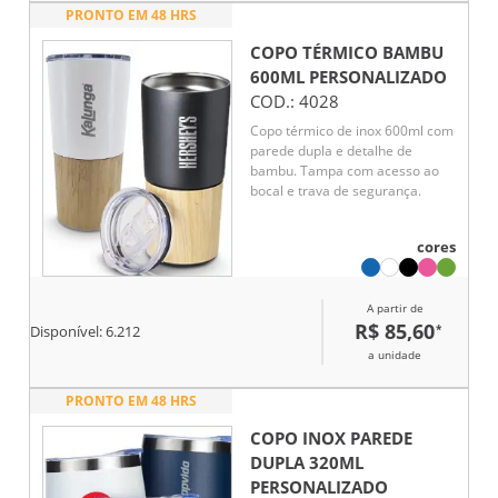
PRONTO EM 48 HRS
COPO TÉRMICO BAMBU
600ML
PERSONALIZADO
COD.:
4028
Copo térmico de inox 600ml com
parede dupla e detalhe de
bambu. Tampa com acesso ao
bocal e trava de segurança.
cores
A partir de
R$ 85,60
*
Disponível:
6.212
a unidade
PRONTO EM 48 HRS
COPO INOX PAREDE
DUPLA 320ML
PERSONALIZADO