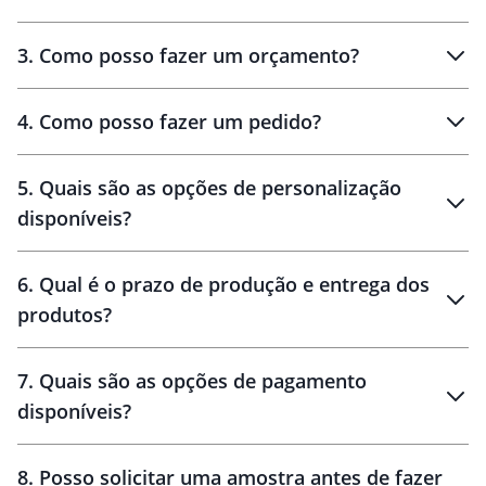
3
.
Como posso fazer um orçamento?
personalizados
4
.
Como posso fazer um pedido?
brinde
5
.
Quais são as opções de personalização
personalização
disponíveis?
amostra virtual
personalização
6
.
Qual é o prazo de produção e entrega dos
produtos?
7
.
Quais são as opções de pagamento
disponíveis?
10 dias
brinde
48 horas
8
.
Posso solicitar uma amostra antes de fazer