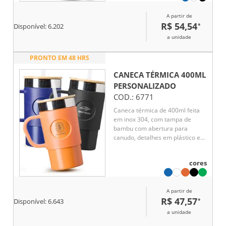
A partir de
R$ 54,54
*
Disponível:
6.202
a unidade
PRONTO EM 48 HRS
CANECA TÉRMICA 400ML
PERSONALIZADO
COD.:
6771
Caneca térmica de 400ml feita
em inox 304, com tampa de
bambu com abertura para
canudo, detalhes em plástico e
base antiderrapante.
Acompanha canudo reutilizável e
cores
mantém a bebida na
temperatura ideal, seja quente
ou fria, com praticidade e
A partir de
resistência para o dia a dia.
R$ 47,57
*
Disponível:
6.643
a unidade