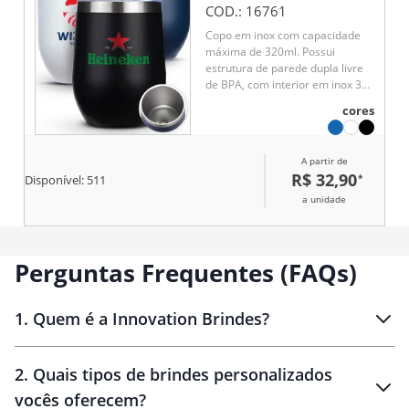
COD.:
16761
Copo em inox com capacidade
máxima de 320ml. Possui
estrutura de parede dupla livre
de BPA, com interior em inox 304
e exterior em inox 201 com
cores
pintura eletrostática. Conta com
tampa de pressão em plástico
com protetor deslizante para o
A partir de
bocal e anel de vedação em
R$ 32,90
*
Disponível:
511
silicone.
a unidade
Perguntas Frequentes (FAQs)
1
.
Quem é a Innovation Brindes?
Innovation Brindes
2
.
Quais tipos de brindes personalizados
Brindes
personalizados
vocês oferecem?