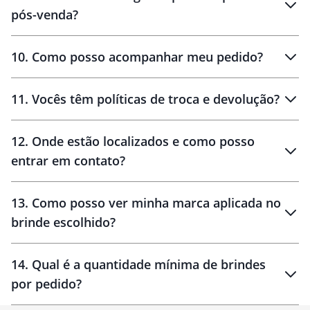
pós-venda?
amostras
10
.
Como posso acompanhar meu pedido?
11
.
Vocês têm políticas de troca e devolução?
12
.
Onde estão localizados e como posso
entrar em contato?
30 dias
90 dias
localizados
13
.
Como posso ver minha marca aplicada no
brinde escolhido?
14
.
Qual é a quantidade mínima de brindes
por pedido?
brinde
Personalizado