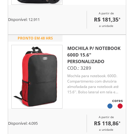
A partir de
R$ 181,35
*
Disponível:
12.911
a unidade
PRONTO EM 48 HRS
MOCHILA P/ NOTEBOOK
600D 15.6"
PERSONALIZADO
COD.:
3289
Mochila para notebook. 600D.
Compartimento com divisória
almofadada para notebook até
15.6''. Bolso lateral em tela e
bolso frontal. Parte posterior e
cores
alças almofadadas
A partir de
R$ 118,86
*
Disponível:
4.095
a unidade