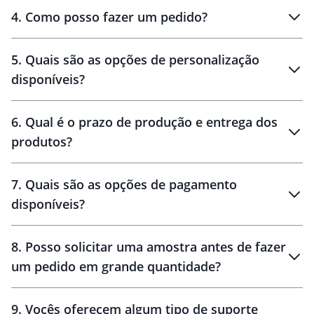
personalizados
4
.
Como posso fazer um pedido?
brinde
5
.
Quais são as opções de personalização
personalização
disponíveis?
amostra virtual
personalização
6
.
Qual é o prazo de produção e entrega dos
produtos?
7
.
Quais são as opções de pagamento
disponíveis?
10 dias
brinde
48 horas
8
.
Posso solicitar uma amostra antes de fazer
um pedido em grande quantidade?
amostras
9
.
Vocês oferecem algum tipo de suporte