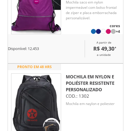
Mochila saco em nylon
impermeável com bolso frontal
de zíper e placa emborrachada
personalizável.
cores
+4
A partir de
R$ 49,30
*
Disponível:
12.453
a unidade
PRONTO EM 48 HRS
MOCHILA EM NYLON E
POLIÉSTER RESISTENTE
PERSONALIZADO
COD.:
1302
Mochila em naylon e poliester