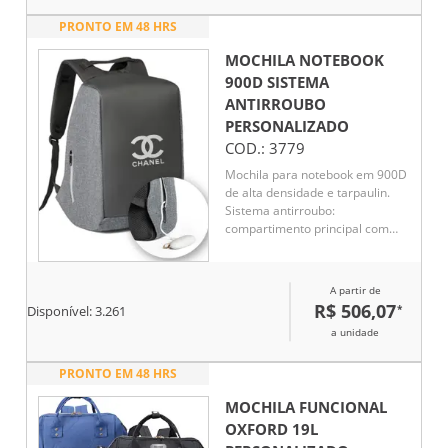
PRONTO EM 48 HRS
MOCHILA NOTEBOOK
900D SISTEMA
ANTIRROUBO
PERSONALIZADO
COD.:
3779
Mochila para notebook em 900D
de alta densidade e tarpaulin.
Sistema antirroubo:
compartimento principal com
zíper oculto e parte posterior
com 2 bolsos ocultos com zíper,
para maior segurança.
A partir de
Compartimento principal forrado
R$ 506,07
*
Disponível:
3.261
e almofadado, com 2 divisórias
a unidade
almofadadas para notebook até
15.6'' e tablet 10.5''.
PRONTO EM 48 HRS
MOCHILA FUNCIONAL
OXFORD 19L