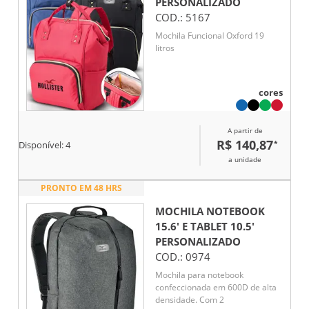
PERSONALIZADO
COD.:
5167
Mochila Funcional Oxford 19
litros
cores
A partir de
R$ 140,87
*
Disponível:
4
a unidade
PRONTO EM 48 HRS
MOCHILA NOTEBOOK
15.6' E TABLET 10.5'
PERSONALIZADO
COD.:
0974
Mochila para notebook
confeccionada em 600D de alta
densidade. Com 2