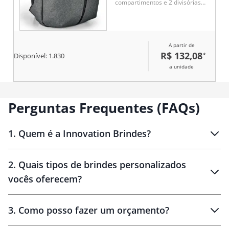
compartimentos e 2 divisórias
almofadadas para notebook até
15.6'' e tablet 10.5''. Parte
posterior e alças almofadadas.
A partir de
R$ 132,08
*
Disponível:
1.830
a unidade
Perguntas Frequentes (FAQs)
1
.
Quem é a Innovation Brindes?
Innovation Brindes
2
.
Quais tipos de brindes personalizados
Brindes
personalizados
vocês oferecem?
3
.
Como posso fazer um orçamento?