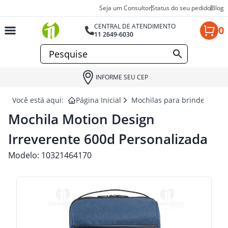
Seja um Consultor
Status do seu pedido
Blog
CENTRAL DE ATENDIMENTO
0
11 2649-6030
INFORME SEU CEP
Você está aqui:
Página Inicial
Mochilas para brindes
MO
Mochila Motion Design
Irreverente 600d Personalizada
Modelo:
10321464170