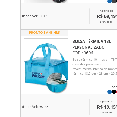
soldado e sistema
antivazamento, que contribui
A partir de
para a conservação da
R$ 69,19
temperatura. Conta com bolso
Disponível:
27.059
frontal e bolsos laterais em
a unidade
malha para melhor organizaçã
Dispõe ainda de alças de mão
PRONTO EM 48 HRS
com suporte de junção e
acompanha alça transversal,
BOLSA TÉRMICA 13L
oferecendo maior conforto e
PERSONALIZADO
versatilidade no transporte.
COD.:
3696
Bolsa térmica 10 litros em TN
com alça para mãos,
revestimento interno de mant
térmica 18,5 cm x 28 cm x 20,
cm
cor
A partir de
R$ 19,15
Disponível:
25.185
a unidade