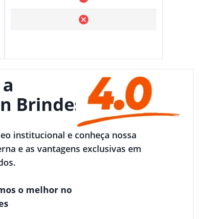
 a
n Brindes
deo institucional e conheça nossa
rna e as vantagens exclusivas em
dos.
mos o melhor no
es