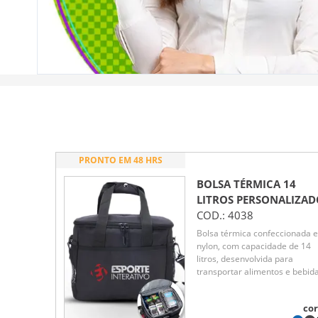
PRONTO EM 48 HRS
BOLSA TÉRMICA 14
LITROS
PERSONALIZAD
COD.:
4038
Bolsa térmica confeccionada 
nylon, com capacidade de 14
litros, desenvolvida para
transportar alimentos e bebid
com praticidade e segurança.
Possui compartimento principa
cor
com revestimento térmico