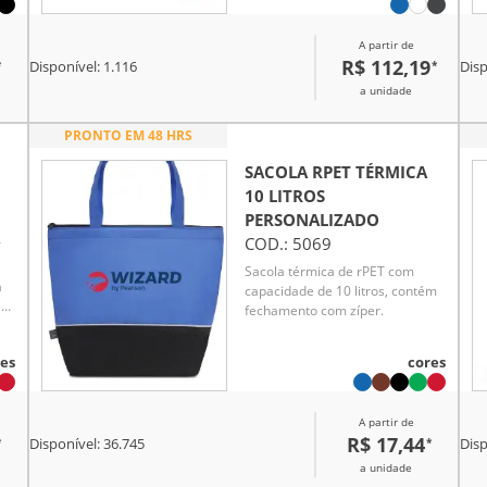
superior com zíper, alças em
webbing com reforço para maior
A partir de
resistência e abridor de garrafas
R$ 112,19
*
*
Disponível:
1.116
Disp
integrado. Com capacidade de
até 13 litros, oferece praticidade
a unidade
o.
para transportar alimentos e
bebidas em diversas ocasiões.
PRONTO EM 48 HRS
SACOLA RPET TÉRMICA
10 LITROS
PERSONALIZADO
COD.:
5069
T
Sacola térmica de rPET com
a
capacidade de 10 litros, contém
5
fechamento com zíper.
es
cores
A partir de
R$ 17,44
*
*
Disponível:
36.745
Disp
a unidade