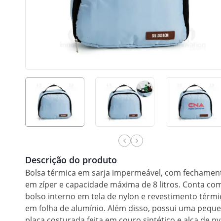
Descrição do produto
Bolsa térmica em sarja impermeável, com fechamen
em zíper e capacidade máxima de 8 litros. Conta co
bolso interno em tela de nylon e revestimento térmi
em folha de alumínio. Além disso, possui uma pequ
placa costurada feita em couro sintético e alça de n