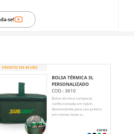
nda-se!
PRONTO EM 48 HRS
BOLSA TÉRMICA 3L
PERSONALIZADO
COD.:
3610
Bolsa térmica compacta
confeccionada em nylon,
desenvolvida para uso prático
em rotinas leves e
deslocamentos rápidos. Possui
capacidade de 3 litros, ideal para
cores
transportar pequenas porções