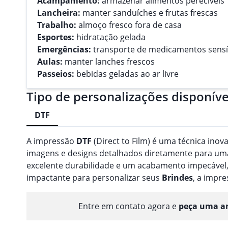
Acampamento:
armazenar alimentos perecíveis
Lancheira:
manter sanduíches e frutas frescas
Trabalho:
almoço fresco fora de casa
Esportes:
hidratação gelada
Emergências:
transporte de medicamentos sensí
Aulas:
manter lanches frescos
Passeios:
bebidas geladas ao ar livre
Tipo de personalizações disponíve
DTF
A impressão
DTF
(Direct to Film) é uma técnica inov
imagens e designs detalhados diretamente para uma 
excelente durabilidade e um acabamento impecável,
impactante para personalizar seus
Brindes
, a impr
Entre em contato agora e
peça uma am