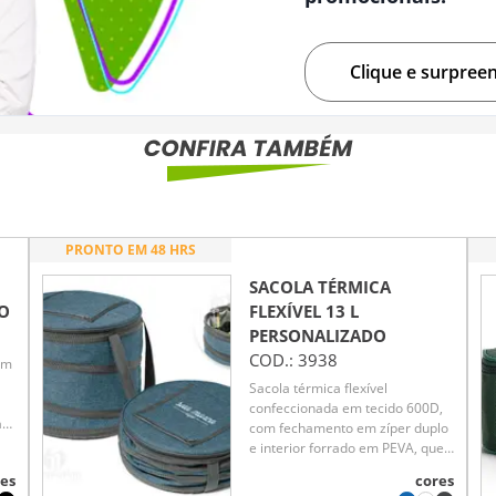
Clique e surpree
PRONTO EM 48 HRS
SACOLA TÉRMICA
O
FLEXÍVEL 13 L
PERSONALIZADO
COD.:
3938
em
Sacola térmica flexível
confeccionada em tecido 600D,
as
com fechamento em zíper duplo
e interior forrado em PEVA, que
l
auxilia na conservação da
es
cores
temperatura. Possui bolso