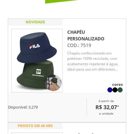
NOVIDADE
CHAPÉU
PERSONALIZADO
COD.:
7519
Chapéu confeccionado em
poliéster 100% reciclado, com
acabamento repelente à água,
ideal para uso em diferentes
condições climáticas. Leve,
confortável e prático, oferece
cores
proteção no dia a dia, faça chuva
ou sol. Excelente opção de
brinde corporativo sustentável e
A partir de
versátil.
R$ 32,07
*
Disponível:
3.279
a unidade
PRONTO EM 48 HRS