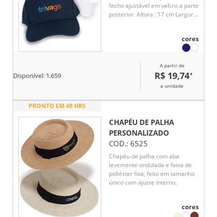
fecho ajustável em velcro a parte
posterior. Altura : 17 cm Largura
: 28 cm Profundidade : aba 7,5
cm Circunferência : 57,5 cm
cores
A partir de
R$ 19,74
*
Disponível:
1.659
a unidade
PRONTO EM 48 HRS
CHAPÉU DE PALHA
PERSONALIZADO
COD.:
6525
Chapéu de palha com aba
levemente ondulada e faixa de
poliéster fixa, feito em tamanho
único com ajuste interno.
cores