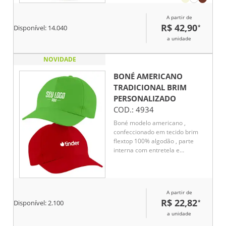
A partir de
R$ 42,90
*
Disponível:
14.040
a unidade
NOVIDADE
BONÉ AMERICANO
TRADICIONAL BRIM
PERSONALIZADO
COD.:
4934
Boné modelo americano ,
confeccionado em tecido brim
flextop 100% algodão , parte
interna com entretela e
acabamento com carneira em
brim , botão encapado ,
fechamento com regulador em
velcro .
A partir de
R$ 22,82
*
Disponível:
2.100
a unidade