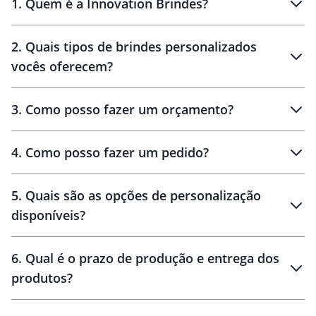
1
.
Quem é a Innovation Brindes?
Innovation Brindes
2
.
Quais tipos de brindes personalizados
Brindes
personalizados
vocês oferecem?
3
.
Como posso fazer um orçamento?
personalizados
4
.
Como posso fazer um pedido?
brinde
5
.
Quais são as opções de personalização
personalização
disponíveis?
amostra virtual
personalização
6
.
Qual é o prazo de produção e entrega dos
produtos?