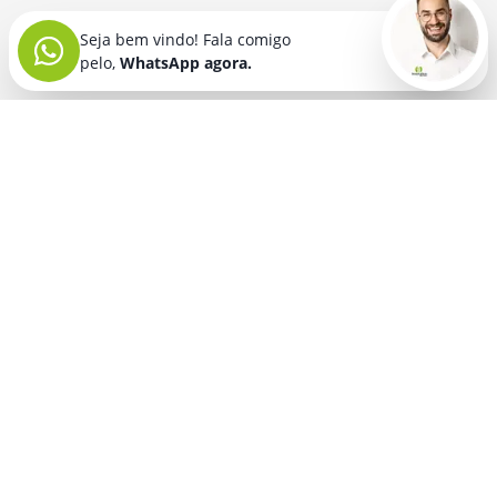
Seja bem vindo! Fala comigo
pelo,
WhatsApp agora.
Seja bem vindo! Fala comigo
pelo,
WhatsApp agora.
BRINDES PERSONALIZADOS
SEGMENTOS
Acessórios De
Guarda Chuva E
Academia para brindes
Celular E Tablet
Guarda Sol
para
Advocacia para brindes
para brindes
brindes
Automotivo para brindes
Acessórios
Kit Churrasco
Técnologicos
para brindes
Churrascaria para brindes
para brindes
Kit Executivo
Corporativo para brindes
Agendas E
para brindes
Calendários
Dia da Mulher para brindes
Kit Queijo E Kit
para brindes
Pizza
para
Dia das Criancas para brindes