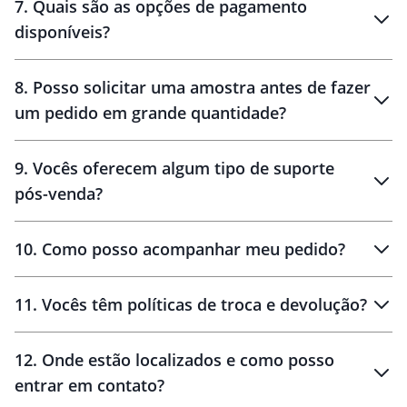
7
.
Quais são as opções de pagamento
disponíveis?
10 dias
brinde
48 horas
8
.
Posso solicitar uma amostra antes de fazer
um pedido em grande quantidade?
amostras
9
.
Vocês oferecem algum tipo de suporte
pós-venda?
amostras
10
.
Como posso acompanhar meu pedido?
11
.
Vocês têm políticas de troca e devolução?
12
.
Onde estão localizados e como posso
entrar em contato?
30 dias
90 dias