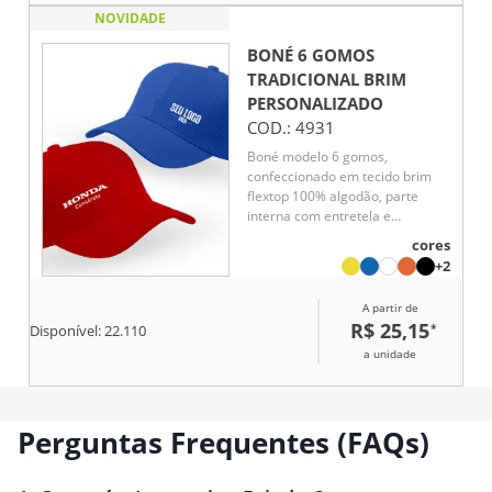
NOVIDADE
BONÉ 6 GOMOS
TRADICIONAL BRIM
PERSONALIZADO
COD.:
4931
Boné modelo 6 gomos,
confeccionado em tecido brim
flextop 100% algodão, parte
interna com entretela e
acabamento com carneira em
cores
brim , botão encapado ,
+2
fechamento com regulador em
velcro .
A partir de
R$ 25,15
*
Disponível:
22.110
a unidade
Perguntas Frequentes (FAQs)