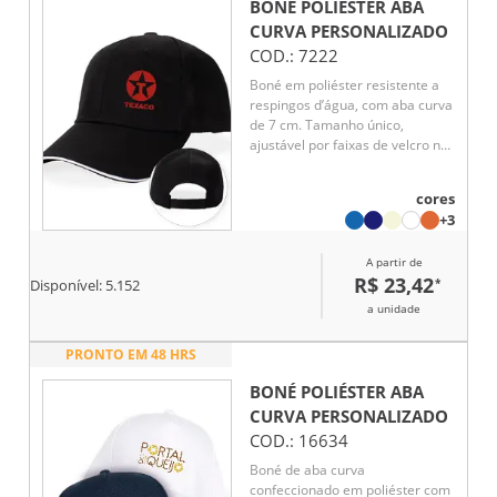
BONÉ POLIÉSTER ABA
CURVA
PERSONALIZADO
COD.:
7222
Boné em poliéster resistente a
respingos d’água, com aba curva
de 7 cm. Tamanho único,
ajustável por faixas de velcro na
parte de trás, garantindo
conforto e praticidade no uso
cores
diário. Ideal para proteção solar
+3
e uso em atividades externas.
Design funcional e moderno,
A partir de
adequado para diferentes estilos
R$ 23,42
*
e ocasiões.
Disponível:
5.152
a unidade
PRONTO EM 48 HRS
BONÉ POLIÉSTER ABA
CURVA
PERSONALIZADO
COD.:
16634
Boné de aba curva
confeccionado em poliéster com