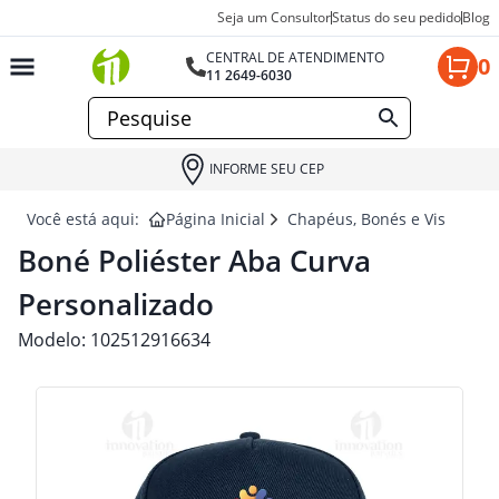
Seja um Consultor
Status do seu pedido
Blog
CENTRAL DE ATENDIMENTO
0
11 2649-6030
INFORME SEU CEP
Você está aqui:
Página Inicial
Chapéus, Bonés e Viseiras p
Boné Poliéster Aba Curva
Personalizado
Modelo:
102512916634