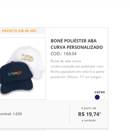
PRONTO EM 48 HRS
BONÉ POLIÉSTER ABA
CURVA
PERSONALIZADO
COD.:
16634
Boné de aba curva
confeccionado em poliéster com
fecho ajustável em velcro a parte
posterior. Altura : 17 cm Largura
: 28 cm Profundidade : aba 7,5
cm Circunferência : 57,5 cm
cores
A partir de
R$ 19,74
*
onível:
1.659
a unidade