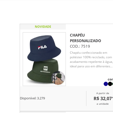
NOVIDADE
CHAPÉU
PERSONALIZADO
COD.:
7519
Chapéu confeccionado em
poliéster 100% reciclado, com
acabamento repelente à água,
ideal para uso em diferentes
condições climáticas. Leve,
confortável e prático, oferece
cor
proteção no dia a dia, faça ch
ou sol. Excelente opção de
brinde corporativo sustentável
A partir de
versátil.
R$ 32,07
Disponível:
3.279
a unidade