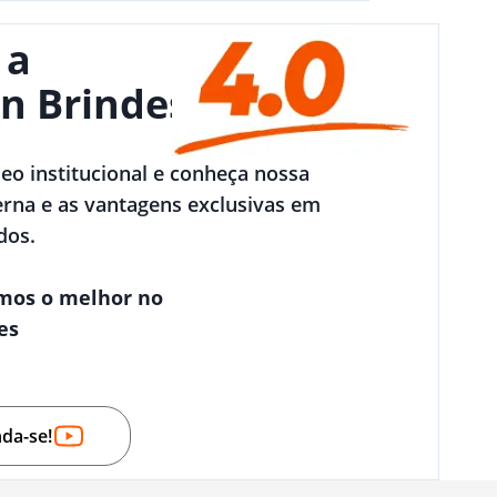
 a
n Brindes
deo institucional e conheça nossa
rna e as vantagens exclusivas em
dos.
mos o melhor no
es
nda-se!