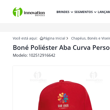
BRINDES
SEGMENTOS
LANÇA
Você está aqui:
Página Inicial
Chapéus, Bonés e Visei
Boné Poliéster Aba Curva Perso
Modelo:
102512916642