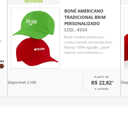
NOVIDADE
BONÉ AMERICANO
TRADICIONAL BRIM
PERSONALIZADO
COD.:
4934
Boné modelo americano ,
ho
confeccionado em tecido brim
flextop 100% algodão , parte
interna com entretela e
acabamento com carneira em
es
brim , botão encapado ,
fechamento com regulador em
velcro .
A partir de
R$ 22,82
*
*
Disponível:
2.100
Disp
a unidade