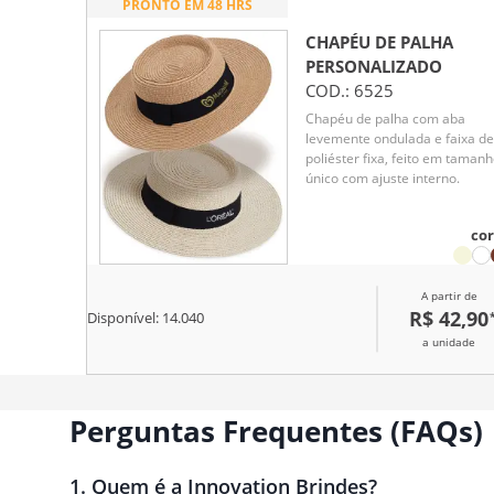
PRONTO EM 48 HRS
CHAPÉU DE PALHA
PERSONALIZADO
COD.:
6525
Chapéu de palha com aba
levemente ondulada e faixa de
poliéster fixa, feito em taman
único com ajuste interno.
cor
A partir de
R$ 42,90
Disponível:
14.040
a unidade
Perguntas Frequentes (FAQs)
1
.
Quem é a Innovation Brindes?