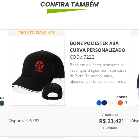
PRONTO EM 48 HRS
BONÉ POLIÉSTER ABA
CURVA
PERSONALIZADO
COD.:
7222
Boné em poliéster resistente a
respingos d’água, com aba curva
de 7 cm. Tamanho único,
ajustável por faixas de velcro na
parte de trás, garantindo
conforto e praticidade no uso
cores
es
uva
diário. Ideal para proteção solar
+3
e uso em atividades externas.
 e
Design funcional e moderno,
A partir de
adequado para diferentes estilos
R$ 23,42
*
*
e ocasiões.
Disponível:
5.152
Disp
a unidade