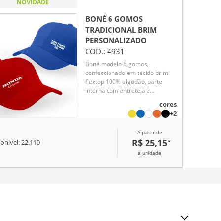
NOVIDADE
BONÉ 6 GOMOS
TRADICIONAL BRIM
PERSONALIZADO
COD.:
4931
Boné modelo 6 gomos,
confeccionado em tecido brim
flextop 100% algodão, parte
interna com entretela e
acabamento com carneira em
cores
brim , botão encapado ,
+2
fechamento com regulador em
velcro .
A partir de
R$ 25,15
*
onível:
22.110
a unidade