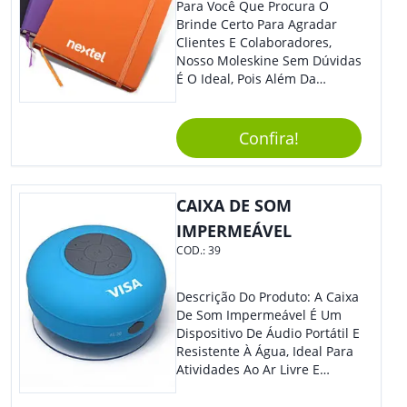
Para Você Que Procura O
Brinde Certo Para Agradar
Clientes E Colaboradores,
Nosso Moleskine Sem Dúvidas
É O Ideal, Pois Além Da
Praticidade, Pode Ser
Utilizado Em Diversos
Momentos Do Dia.
Confira!
Personalize-O Com Sua Marca
E Tenha Ainda Mais Destaque
Em Feiras De Exposições E
CAIXA DE SOM
Eventos Corporativos.
IMPERMEÁVEL
COD.:
39
Descrição Do Produto: A Caixa
De Som Impermeável É Um
Dispositivo De Áudio Portátil E
Resistente À Água, Ideal Para
Atividades Ao Ar Livre E
Ambientes Úmidos. Com
Design Compacto E Durável,