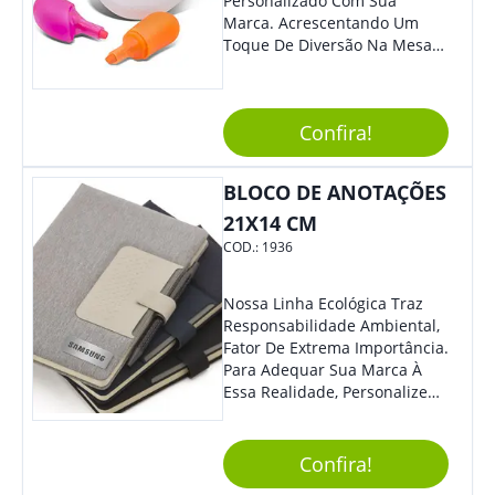
Personalizado Com Sua
Marca. Acrescentando Um
Toque De Diversão Na Mesa
Do Escritório Ou De Estudo, O
Brinde Agradará Todos Os
Clientes E Colaboradores. O
Confira!
Grande Destaque De Eventos
E Feiras De Negócio
Certamente Será De Sua
BLOCO DE ANOTAÇÕES
Empresa.
21X14 CM
COD.:
1936
Nossa Linha Ecológica Traz
Responsabilidade Ambiental,
Fator De Extrema Importância.
Para Adequar Sua Marca À
Essa Realidade, Personalize
Nosso Incrível Bloco De
Anotações Com Post-It E
Caneta. Elaborado A Partir De
Confira!
Material Reciclado, O Brinde