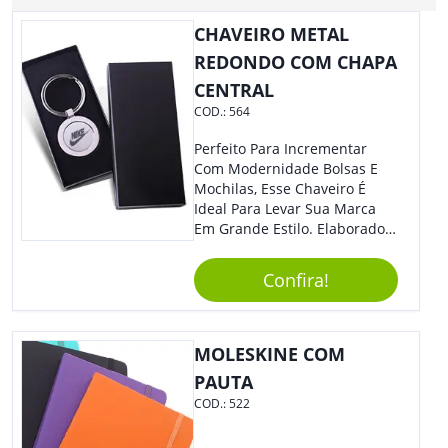
CHAVEIRO METAL
REDONDO COM CHAPA
CENTRAL
COD.:
564
Perfeito Para Incrementar
Com Modernidade Bolsas E
Mochilas, Esse Chaveiro É
Ideal Para Levar Sua Marca
Em Grande Estilo. Elaborado A
Partir De Material Resistente,
O Brinde Se Adequa A
Confira!
Diversos Públicos. Não Perca
A Chance De Elevar A
Visibilidade De Sua Empresa!
MOLESKINE COM
PAUTA
COD.:
522