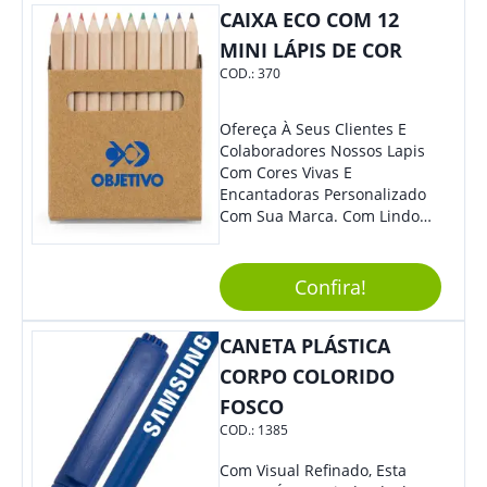
CAIXA ECO COM 12
MINI LÁPIS DE COR
COD.:
370
Ofereça À Seus Clientes E
Colaboradores Nossos Lapis
Com Cores Vivas E
Encantadoras Personalizado
Com Sua Marca. Com Lindo
Design, O Brinde É Versátil
Para Diversas Ocasiões.
Perfeito, Não É?!
Confira!
CANETA PLÁSTICA
CORPO COLORIDO
FOSCO
COD.:
1385
Com Visual Refinado, Esta