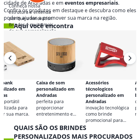
cidade de Andradas e em
eventos empresariais
.
Conheça nossa
Confira os produtos em destaque e descubra como eles
estrutura e entenda
podem ajudar a promover sua marca na região.
por que a Innovation
Brindes é muito mais
Aqui você encontra
do que personalização.
 bank
Caixa de som
Acessórios
Ac
nalizado em
personalizado em
técnologicos
ta
das
Andradas
personalizado em
br
a portátil
perfeita para
Andradas
co
nalizada para
proporcionar
inovação tecnológica
pa
car sua marca.
entretenimento e
como brinde
ma
destacar sua marca em
promocional para
QUAIS SÃO OS BRINDES
qualquer ocasião.
eventos.
PERSONALIZADOS MAIS PROCURADOS