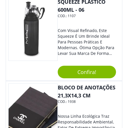
Sua Marca. Seus Clientes E
SQUEEZE PLÁSTICO
Colaboradores Com Certeza
600ML - 06
Irão Adorar.
COD.:
1107
Com Visual Refinado, Este
Squeeze É Um Brinde Ideal
Para Pessoas Práticas E
Modernas. Ótima Opção Para
Levar Sua Marca De Forma
Estilosa, Agregando Valor Para
Sua Empresa Em Eventos,
Reuniões Corporativas Ou Até
Confira!
Mesmo Para Presentear
Colaboradores E Parceiros De
BLOCO DE ANOTAÇÕES
Sua Empresa.
21,3X14,3 CM
COD.:
1938
Nossa Linha Ecológica Traz
Responsabilidade Ambiental,
Fator De Extrema Importância.