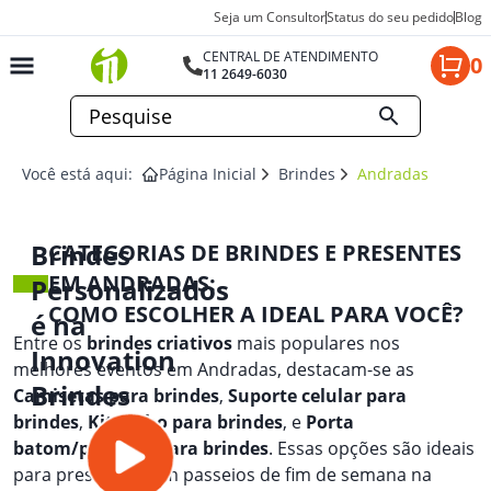
Seja um Consultor
Status do seu pedido
Blog
CENTRAL DE ATENDIMENTO
0
11 2649-6030
Você está aqui:
Página Inicial
Brindes
Andradas
Brindes
CATEGORIAS DE BRINDES E PRESENTES
EM ANDRADAS:
Personalizados
COMO ESCOLHER A IDEAL PARA VOCÊ?
é na
Entre os
brindes criativos
mais populares nos
Innovation
melhores eventos em Andradas, destacam-se as
Brindes
Camisetas para brindes
,
Suporte celular para
brindes
,
Kit vinho para brindes
, e
Porta
batom/perfume para brindes
. Essas opções são ideais
para presentear em passeios de fim de semana na