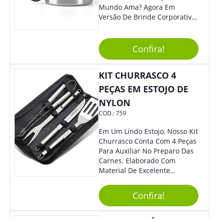
Mundo Ama? Agora Em
Versão De Brinde Corporativo
Para Que Você Possa Levar
Sua Marca Com Muito Estilo E
Acrescentar Ainda Mais
Confira!
Praticidade À Eventos E Feiras
De Exposição.
KIT CHURRASCO 4
PEÇAS EM ESTOJO DE
NYLON
COD.:
759
Em Um Lindo Estojo, Nosso Kit
Churrasco Conta Com 4 Peças
Para Auxiliar No Preparo Das
Carnes. Elaborado Com
Material De Excelente
Qualidade E Design
Tradicional, Sem Dúvidas É O
Confira!
Brinde Certo Para Todos Os
Públicos. Personalize-O Com