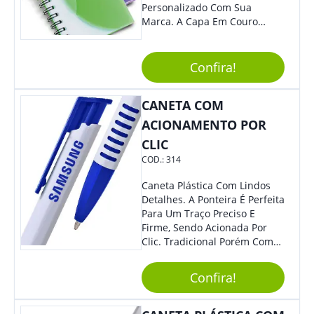
Personalizado Com Sua
Marca. A Capa Em Couro
Sintético É Resistente, E O
Elástico Permite Maior
Segurança Ao Carregá-Lo.
Confira!
Ofereça A Seus Clientes E
Colaboradores, Sem Dúvidas
CANETA COM
Eles Irão Adorar.
ACIONAMENTO POR
CLIC
COD.:
314
Caneta Plástica Com Lindos
Detalhes. A Ponteira É Perfeita
Para Um Traço Preciso E
Firme, Sendo Acionada Por
Clic. Tradicional Porém Com
Design Minimalista Que Faz
Toda Diferença.
Confira!