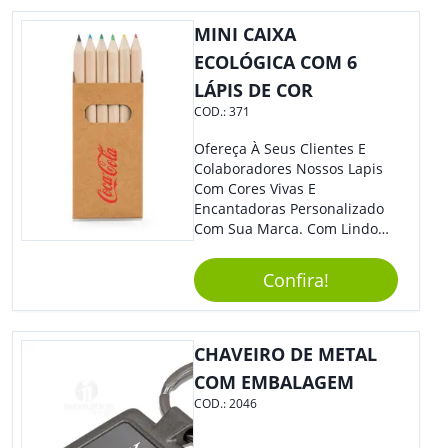
MINI CAIXA
ECOLÓGICA COM 6
LÁPIS DE COR
COD.:
371
Ofereça À Seus Clientes E
Colaboradores Nossos Lapis
Com Cores Vivas E
Encantadoras Personalizado
Com Sua Marca. Com Lindo
Design, O Brinde É Versátil
Para Diversas Ocasiões.
Confira!
Perfeito, Não É?!
CHAVEIRO DE METAL
COM EMBALAGEM
COD.:
2046