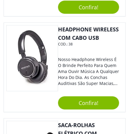
Confira!
HEADPHONE WIRELESS
COM CABO USB
COD.:
38
Nosso Headphone Wireless É
O Brinde Perfeito Para Quem
Ama Ouvir Música A Qualquer
Hora Do Dia. As Conchas
Auditivas São Super Macias,
Proporcionando Assim Maior
Conforto Ao Utilizá-Lo. Com
Entrada Para Mini Sd Cartão
Confira!
De Memória, Bateria Interna
Recarregável E Botões De
Volume, Avanço, Retrocesso E
SACA-ROLHAS
Para Atender Ligações, O
Brinde Ainda É Compatível
ELÉTRICO COM