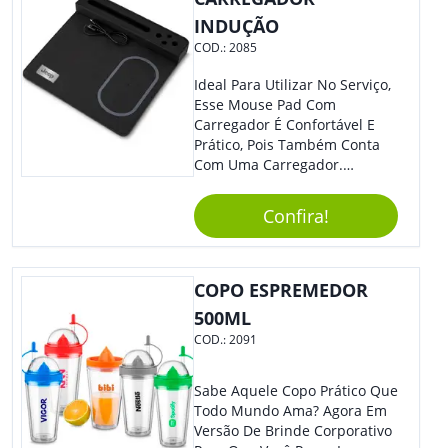
Acampamentos, Festas Na
INDUÇÃO
Piscina, Trilhas E Passeios De
COD.:
2085
Barco. Também Pode Ser
Usada Em Ambientes
Ideal Para Utilizar No Serviço,
Internos, Como Banheiros,
Esse Mouse Pad Com
Cozinhas E Áreas De Lazer
Carregador É Confortável E
Próximas À Água. Aproveite A
Prático, Pois Também Conta
Praticidade E A Resistência Da
Com Uma Carregador.
Caixa De Som Impermeável
Demais, Não É?! O Material É
Para Curtir Suas Músicas
Resistente, Com A Qualidade
Favoritas Em Qualquer Lugar,
Confira!
Que Os Colaboradores
Sem Se Preocupar Com A
Buscam, E O Design É
Água.
Moderno, Destacando Ainda
Mais Sua Marca.
COPO ESPREMEDOR
500ML
COD.:
2091
Sabe Aquele Copo Prático Que
Todo Mundo Ama? Agora Em
Versão De Brinde Corporativo