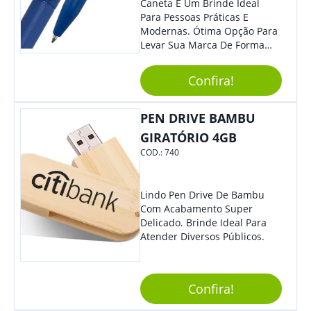
Caneta É Um Brinde Ideal
Para Pessoas Práticas E
Modernas. Ótima Opção Para
Levar Sua Marca De Forma
Estilosa, Agregando Valor Para
Sua Empresa Em Eventos,
Confira!
Reuniões Corporativas Ou Até
Mesmo Para Presentear
Colaboradores.
PEN DRIVE BAMBU
GIRATÓRIO 4GB
COD.:
740
Lindo Pen Drive De Bambu
Com Acabamento Super
Delicado. Brinde Ideal Para
Atender Diversos Públicos.
Confira!