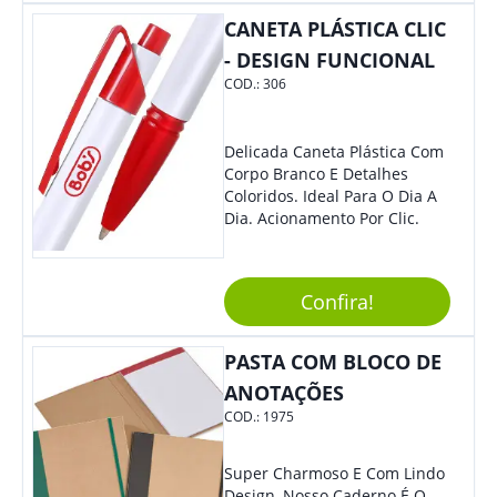
Também É Prático, Tornando-
CANETA PLÁSTICA CLIC
Se Assim Excelente Para Uso
Cotidiano. Perfeito, Não É?!
- DESIGN FUNCIONAL
COD.:
306
Delicada Caneta Plástica Com
Corpo Branco E Detalhes
Coloridos. Ideal Para O Dia A
Dia. Acionamento Por Clic.
Confira!
PASTA COM BLOCO DE
ANOTAÇÕES
COD.:
1975
Super Charmoso E Com Lindo
Design, Nosso Caderno É O