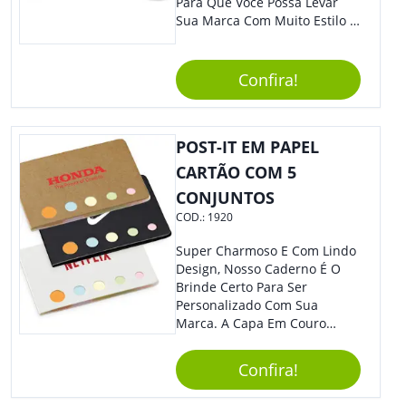
Para Que Você Possa Levar
Sua Marca Com Muito Estilo E
Acrescentar Ainda Mais
Praticidade À Eventos E Feiras
De Exposição.
Confira!
POST-IT EM PAPEL
CARTÃO COM 5
CONJUNTOS
COD.:
1920
Super Charmoso E Com Lindo
Design, Nosso Caderno É O
Brinde Certo Para Ser
Personalizado Com Sua
Marca. A Capa Em Couro
Sintético É Resistente, E O
Elástico Permite Maior
Confira!
Segurança Ao Carregá-Lo.
Ofereça A Seus Clientes E