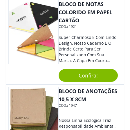
BLOCO DE NOTAS
Brinde Que Seus Clientes E
Colaboradores Mais Querem!
COLORIDO EM PAPEL
Não Fique De Fora! Ofereça
CARTÃO
Em Eventos, Feiras E
COD.:
1921
Congressos, E Tenha Sua
Marca Em Grande Destaque.
Super Charmoso E Com Lindo
Design, Nosso Caderno É O
Brinde Certo Para Ser
Personalizado Com Sua
Marca. A Capa Em Couro
Sintético É Resistente, E O
Elástico Permite Maior
Confira!
Segurança Ao Carregá-Lo.
Ofereça A Seus Clientes E
Colaboradores, Sem Dúvidas
BLOCO DE ANOTAÇÕES
Eles Irão Adorar.
10,5 X 8CM
COD.:
1947
Nossa Linha Ecológica Traz
Responsabilidade Ambiental,