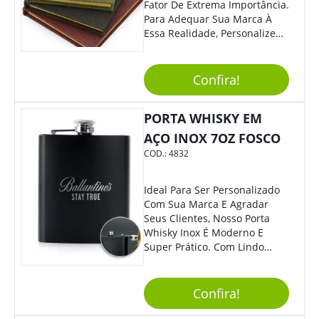
Fator De Extrema Importância.
Para Adequar Sua Marca À
Essa Realidade, Personalize
Nosso Incrível Bloco De
Anotações Com Post-It E
Caneta. Elaborado A Partir De
Confira!
Material Reciclado, O Brinde
Também É Prático, Tornando-
PORTA WHISKY EM
Se Assim Excelente Para Uso
Cotidiano. Perfeito, Não É?!
AÇO INOX 7OZ FOSCO
COD.:
4832
Ideal Para Ser Personalizado
Com Sua Marca E Agradar
Seus Clientes, Nosso Porta
Whisky Inox É Moderno E
Super Prático. Com Lindo
Design, O Brinde Será O
Grande Diferencial Em
Eventos E Feiras Corporativas.
Confira!