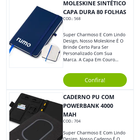
MOLESKINE SINTÉTICO
CAPA DURA 80 FOLHAS
COD.:
568
Super Charmoso E Com Lindo
Design, Nosso Moleskine É O
Brinde Certo Para Ser
Personalizado Com Sua
Marca. A Capa Em Couro
Sintético É Resistente, E O
Elástico Permite Maior
Segurança Ao Carregá-Lo.
Confira!
Ofereça A Seus Clientes E
Colaboradores, Sem Dúvidas
CADERNO PU COM
Eles Irão Adorar.
POWERBANK 4000
MAH
COD.:
704
Super Charmoso E Com Lindo
Design, Nosso Caderno É O