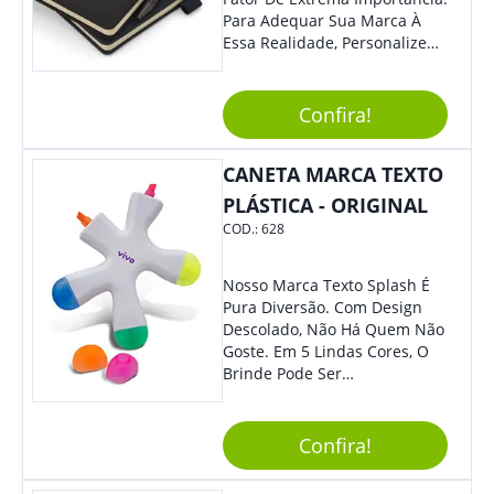
Para Adequar Sua Marca À
Essa Realidade, Personalize
Nosso Incrível Bloco De
Anotações Com Post-It E
Caneta. Elaborado A Partir De
Confira!
Material Reciclado, O Brinde
Também É Prático, Tornando-
CANETA MARCA TEXTO
Se Assim Excelente Para Uso
Cotidiano. Perfeito, Não É?!
PLÁSTICA - ORIGINAL
COD.:
628
Nosso Marca Texto Splash É
Pura Diversão. Com Design
Descolado, Não Há Quem Não
Goste. Em 5 Lindas Cores, O
Brinde Pode Ser
Personalizado Com Sua
Marca, Demais, Não É? Não
Perca Essa Chance E Ofereça
Confira!
A Seus Clientes E
Colaboradores.