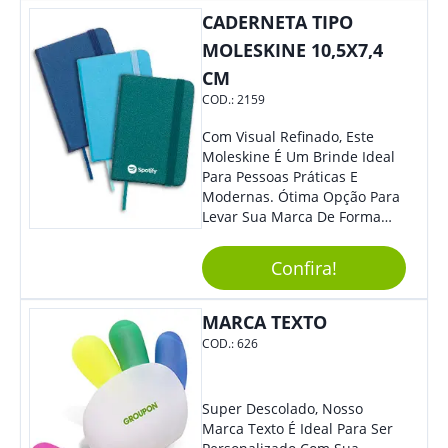
CADERNETA TIPO
MOLESKINE 10,5X7,4
CM
COD.:
2159
Com Visual Refinado, Este
Moleskine É Um Brinde Ideal
Para Pessoas Práticas E
Modernas. Ótima Opção Para
Levar Sua Marca De Forma
Estilosa, Agregando Valor Para
Sua Empresa Em Eventos,
Confira!
Reuniões Corporativas Ou Até
Mesmo Para Presentear
Colaboradores E Parceiros De
MARCA TEXTO
Sua Empresa.
COD.:
626
Super Descolado, Nosso
Marca Texto É Ideal Para Ser