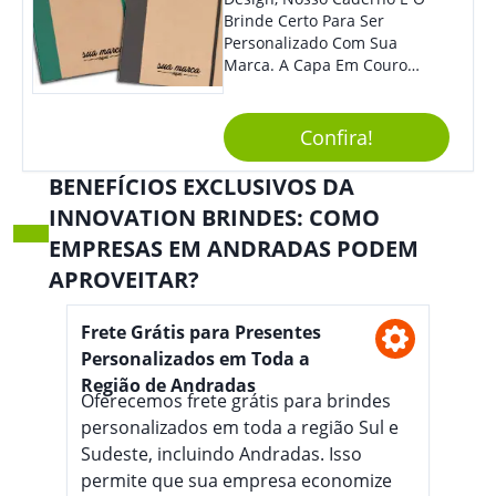
Brinde Certo Para Ser
Personalizado Com Sua
Marca. A Capa Em Couro
Sintético É Resistente, E O
Elástico Permite Maior
Segurança Ao Carregá-Lo.
Confira!
Ofereça A Seus Clientes E
Colaboradores, Sem Dúvidas
BENEFÍCIOS EXCLUSIVOS DA
Eles Irão Adorar.
INNOVATION BRINDES: COMO
EMPRESAS EM ANDRADAS PODEM
APROVEITAR?
Frete Grátis para Presentes
Personalizados em Toda a
Região de Andradas
Oferecemos frete grátis para brindes
personalizados em toda a região Sul e
Sudeste, incluindo Andradas. Isso
permite que sua empresa economize