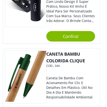
Com Lindo Design E Super
Prático, Nosso Kit Vinho É
Ideal Para Ser Personalizado
Com Sua Marca. Seus Clientes
Irão Adorar. O Brinde Conta
Com 3 Peças Em Um Lindo
Estojo Emborrachado. Demais,
Não É?!
Confira!
CANETA BAMBU
COLORIDA CLIQUE
COD.:
344
Caneta De Bambu Com
Acionamento Por Clic E
Detalhes Em Plástico. Útil No
Dia A Dia E Mantendo
Responsabilidade Ambiental.