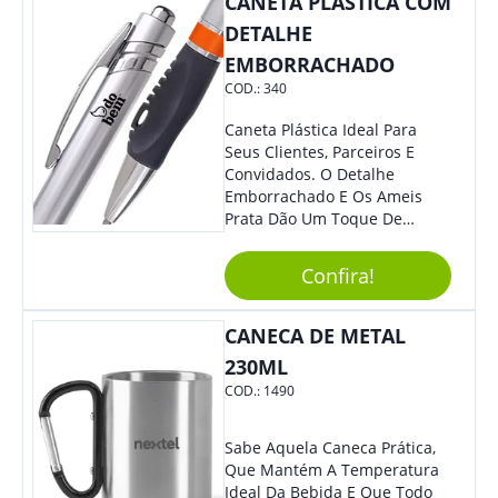
CANETA PLÁSTICA COM
DETALHE
EMBORRACHADO
COD.:
340
Caneta Plástica Ideal Para
Seus Clientes, Parceiros E
Convidados. O Detalhe
Emborrachado E Os Ameis
Prata Dão Um Toque De
Modernidade À Peça.
Acionamento Por Clique.
Confira!
CANECA DE METAL
230ML
COD.:
1490
Sabe Aquela Caneca Prática,
Que Mantém A Temperatura
Ideal Da Bebida E Que Todo