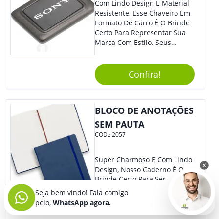
Com Lindo Design E Material
Resistente, Esse Chaveiro Em
Formato De Carro É O Brinde
Certo Para Representar Sua
Marca Com Estilo. Seus
Clientes E Colaboradores Irão
Adorar.
Confira!
BLOCO DE ANOTAÇÕES
SEM PAUTA
COD.:
2057
Super Charmoso E Com Lindo
Design, Nosso Caderno É O
Brinde Certo Para Ser
Personalizado Com Sua
Seja bem vindo! Fala comigo
Marca. A Capa Em Couro
pelo,
WhatsApp agora.
Sintético É Resistente, E O
Elástico Permite Maior