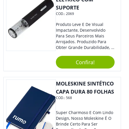
Com Diversos Aparelhos.
SUPORTE
Demais, Não É?! O Design
COD.:
2069
Moderno Acrescenta Ainda
Mais Charme, O Que
Produto Leve E De Visual
Certamente Agregará Grande
Impactante, Desenvolvido
Destaque À Sua Marca.
Para Seus Parceiros Mais
Arrojados. Produzido Para
Obter Grande Durabilidade, É
Uma Ótima Opção Para Levar
Sua Marca De Forma Estilosa,
Confira!
Agregando Valor Para Sua
Empresa Em Eventos.
MOLESKINE SINTÉTICO
CAPA DURA 80 FOLHAS
COD.:
568
Super Charmoso E Com Lindo
Design, Nosso Moleskine É O
Brinde Certo Para Ser