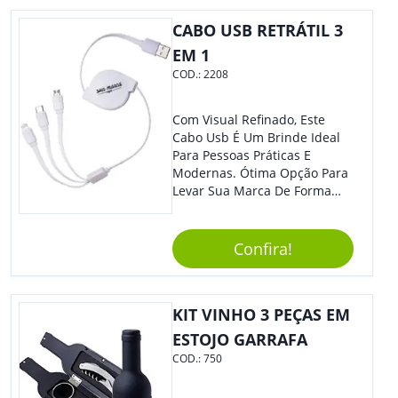
Colaboradores, Sem Dúvidas
Eles Irão Adorar.
CABO USB RETRÁTIL 3
EM 1
COD.:
2208
Com Visual Refinado, Este
Cabo Usb É Um Brinde Ideal
Para Pessoas Práticas E
Modernas. Ótima Opção Para
Levar Sua Marca De Forma
Estilosa, Agregando Valor Para
Sua Empresa Em Eventos,
Reuniões Corporativas Ou Até
Confira!
Mesmo Para Presentear
Colaboradores E Parceiros De
Sua Empresa.
KIT VINHO 3 PEÇAS EM
ESTOJO GARRAFA
COD.:
750