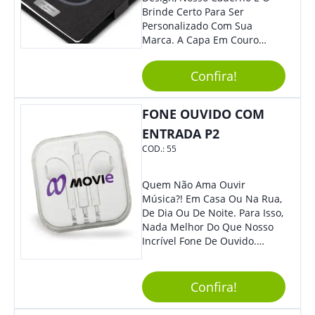
Brinde Certo Para Ser
Personalizado Com Sua
Marca. A Capa Em Couro
Sintético É Resistente, E O
Elástico Permite Maior
Confira!
Segurança Ao Carregá-Lo.
Ofereça A Seus Clientes E
Colaboradores, Sem Dúvidas
FONE OUVIDO COM
Eles Irão Adorar.
ENTRADA P2
COD.:
55
Quem Não Ama Ouvir
Música?! Em Casa Ou Na Rua,
De Dia Ou De Noite. Para Isso,
Nada Melhor Do Que Nosso
Incrível Fone De Ouvido.
Super Confortável, Com Som
De Excelente Qualidade, E
Contando Com Tamanho De
Confira!
Fio Ideal Para Se Movimentar
Com Mais Liberdade, É O