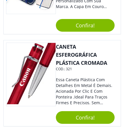
Personalizado Com Sua
Marca. A Capa Em Couro
Sintético É Resistente, E O
Elástico Permite Maior
Segurança Ao Carregá-Lo.
Confira!
Ofereça A Seus Clientes E
Colaboradores, Sem Dúvidas
Eles Irão Adorar.
CANETA
ESFEROGRÁFICA
PLÁSTICA CROMADA
COD.:
321
Essa Caneta Plástica Com
Detalhes Em Metal É Demais.
Acionada Por Clic E Com
Ponteira .Ideal Para Traços
Firmes E Precisos. Sem
Dúvidas É Um Excelente
Brinde Para Representar Sua
Confira!
Marca.