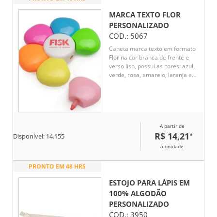
MARCA TEXTO FLOR
PERSONALIZADO
COD.:
5067
Caneta marca texto em formato
Flor na cor branca de frente e
verso liso, possui as cores: azul,
verde, rosa, amarelo, laranja e
rosa escuro.
A partir de
R$ 14,21
*
Disponível:
14.155
a unidade
PRONTO EM 48 HRS
ESTOJO PARA LÁPIS EM
100% ALGODÃO
PERSONALIZADO
COD.:
3950