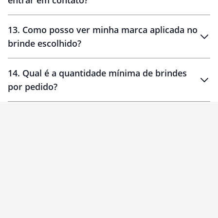
entrar em contato?
30 dias
90 dias
localizados
13
.
Como posso ver minha marca aplicada no
brinde escolhido?
14
.
Qual é a quantidade mínima de brindes
por pedido?
brinde
Personalizado
1 unidade