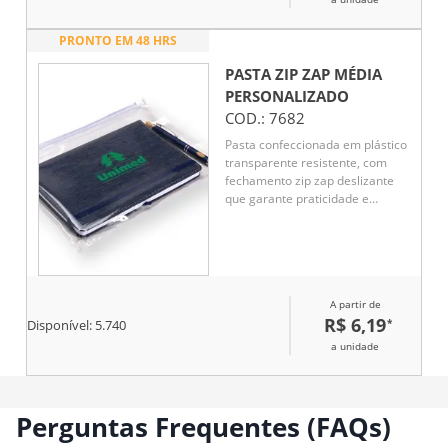
cabos, fones e carregadores
contra impactos. Perfeito para
uso diário, viagens ou brindes
PRONTO EM 48 HRS
promocionais, unindo
PASTA ZIP ZAP MÉDIA
funcionalidade e design
moderno em um único
PERSONALIZADO
acessório.
COD.:
7682
Pasta confeccionada em plástico
transparente resistente, com
fechamento zip zap deslizante
que garante praticidade e
segurança para documentos.
Ideal para organização no dia a
dia corporativo, é uma opção
funcional e de ótimo custo-
benefício como brinde
A partir de
promocional.
R$ 6,19
*
Disponível:
5.740
a unidade
Perguntas Frequentes (FAQs)