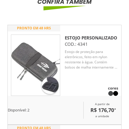
PRONTO EM 48 HRS
ESTOJO
PERSONALIZADO
COD.:
4341
Estojo de proteção para
eletrônicos, feito em nylon
resistente à água. Contém
bolsos de malha internamente e
elásticos para fixação na área
interna e externa. Acompanha
mosquetão.
cores
A partir de
R$ 176,70
*
Disponível:
2
a unidade
PRONTO EM 48 HRS