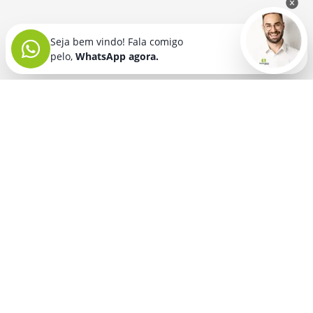
Seja bem vindo! Fala comigo
pelo,
WhatsApp agora.
Seja bem vindo! Fala comigo
pelo,
WhatsApp agora.
BRINDES PERSONALIZADOS
SEGMENTOS
Acessórios De
Guarda Chuva E
Academia para brindes
Celular E Tablet
Guarda Sol
para
Advocacia para brindes
para brindes
brindes
Automotivo para brindes
Acessórios
Kit Churrasco
Técnologicos
para brindes
Churrascaria para brindes
para brindes
Kit Executivo
Corporativo para brindes
Agendas E
para brindes
Calendários
Dia da Mulher para brindes