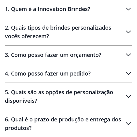
1
.
Quem é a Innovation Brindes?
Innovation Brindes
2
.
Quais tipos de brindes personalizados
Brindes
personalizados
vocês oferecem?
3
.
Como posso fazer um orçamento?
personalizados
4
.
Como posso fazer um pedido?
brinde
5
.
Quais são as opções de personalização
personalização
disponíveis?
amostra virtual
personalização
6
.
Qual é o prazo de produção e entrega dos
produtos?