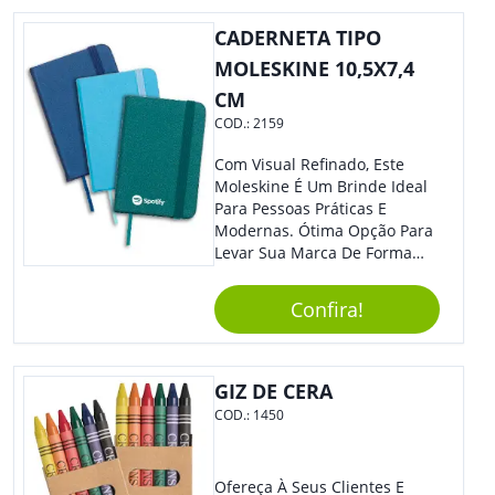
CADERNETA TIPO
MOLESKINE 10,5X7,4
CM
COD.:
2159
Com Visual Refinado, Este
Moleskine É Um Brinde Ideal
Para Pessoas Práticas E
Modernas. Ótima Opção Para
Levar Sua Marca De Forma
Estilosa, Agregando Valor Para
Sua Empresa Em Eventos,
Confira!
Reuniões Corporativas Ou Até
Mesmo Para Presentear
Colaboradores E Parceiros De
Sua Empresa.
GIZ DE CERA
COD.:
1450
Ofereça À Seus Clientes E