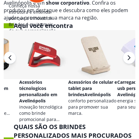
Avelinópolis e em
show corporativo
. Confira os
Conheça nossa
produtos em destaque e descubra como eles podem
estrutura e entenda
ajudar a promover sua marca na região.
por que a Innovation
Brindes é muito mais
Aqui você encontra
do que personalização.
Acessórios
Acessórios de celular e
Carregado
o em
técnologicos
tablet para
usb perso
personalizado em
brindesAvelinópolis
Avelinópo
Avelinópolis
conforto personalizado
energia s
inovação tecnológica
para promover sua
para seus 
o e
como brinde
marca.
 marca em
promocional para
ião.
QUAIS SÃO OS BRINDES
eventos.
PERSONALIZADOS MAIS PROCURADOS