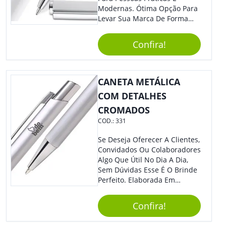
Modernas. Ótima Opção Para
Levar Sua Marca De Forma
Estilosa, Agregando Valor Para
Sua Empresa Em Eventos,
Confira!
Reuniões Corporativas Ou Até
Mesmo Para Presentear
Colaboradores E Parceiros De
Sua Empresa.
CANETA METÁLICA
COM DETALHES
CROMADOS
COD.:
331
Se Deseja Oferecer A Clientes,
Convidados Ou Colaboradores
Algo Que Útil No Dia A Dia,
Sem Dúvidas Esse É O Brinde
Perfeito. Elaborada Em
Plástico Fosco E Resistente E
Com Detalhes Em Metal, Essa
Confira!
Incrível Caneta Esferográfica É
Acionada Na Por Clic Na Parte