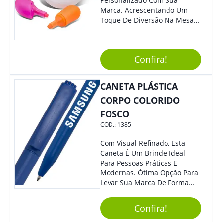
Personalizado Com Sua
Marca. Acrescentando Um
Toque De Diversão Na Mesa
Do Escritório Ou De Estudo, O
Brinde Agradará Todos Os
Clientes E Colaboradores. O
Confira!
Grande Destaque De Eventos
E Feiras De Negócio
Certamente Será De Sua
CANETA PLÁSTICA
Empresa.
CORPO COLORIDO
FOSCO
COD.:
1385
Com Visual Refinado, Esta
Caneta É Um Brinde Ideal
Para Pessoas Práticas E
Modernas. Ótima Opção Para
Levar Sua Marca De Forma
Estilosa, Agregando Valor Para
Sua Empresa Em Eventos,
Confira!
Reuniões Corporativas Ou Até