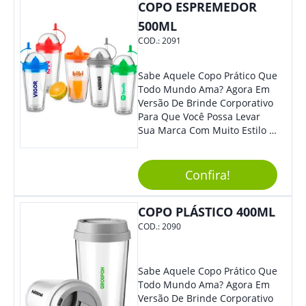
COPO ESPREMEDOR
Eles Irão Adorar.
500ML
COD.:
2091
Sabe Aquele Copo Prático Que
Todo Mundo Ama? Agora Em
Versão De Brinde Corporativo
Para Que Você Possa Levar
Sua Marca Com Muito Estilo E
Acrescentar Ainda Mais
Praticidade À Eventos E Feiras
De Exposição.
Confira!
COPO PLÁSTICO 400ML
COD.:
2090
Sabe Aquele Copo Prático Que
Todo Mundo Ama? Agora Em
Versão De Brinde Corporativo