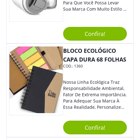
Para Que Você Possa Levar
Sua Marca Com Muito Estilo E
Acrescentar Ainda Mais
Praticidade À Eventos E Feiras
De Exposição.
Confira!
BLOCO ECOLÓGICO
CAPA DURA 68 FOLHAS
COD.:
1360
Nossa Linha Ecológica Traz
Responsabilidade Ambiental,
Fator De Extrema Importância.
Para Adequar Sua Marca À
Essa Realidade, Personalize
Nosso Incrível Bloco De
Anotações Com Post-It E
Caneta. Elaborado A Partir De
Confira!
Material Reciclado, O Brinde
Também É Prático, Tornando-