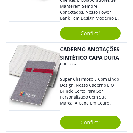
Clientes E Colaboradores Se
Manterem Sempre
Conectados. Nosso Power
Bank Tem Design Moderno E
Leve, Perfeito Para Carregar
Na Bolsa Ou Na Mochila.
Confira!
Compatível Com Diversos
Aparelhos, O Brinde É Super
Eficiente E Ágil, Ideal Para
CADERNO ANOTAÇÕES
Quem Busca Praticidade No
SINTÉTICO CAPA DURA
Dia A Dia. Personalize-O Com
COD.:
667
Sua Marca E Tenha Ainda
Mais Destaque Em Eventos E
Feiras De Negócios.
Super Charmoso E Com Lindo
Design, Nosso Caderno É O
Brinde Certo Para Ser
Personalizado Com Sua
Marca. A Capa Em Couro
Sintético É Resistente, E O
Elástico Permite Maior
Segurança Ao Carregá-Lo.
Confira!
Ofereça A Seus Clientes E
Colaboradores, Sem Dúvidas