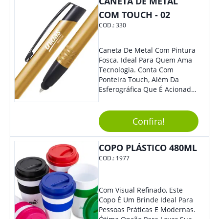
CANETA DE METAL
Sua Empresa.
COM TOUCH - 02
COD.:
330
Caneta De Metal Com Pintura
Fosca. Ideal Para Quem Ama
Tecnologia. Conta Com
Ponteira Touch, Além Da
Esferográfica Que É Acionada
Por Clique. Design Tradicional
Com Elegância E
Modernidade Na Medida
Confira!
Exata.
COPO PLÁSTICO 480ML
COD.:
1977
Com Visual Refinado, Este
Copo É Um Brinde Ideal Para
Pessoas Práticas E Modernas.