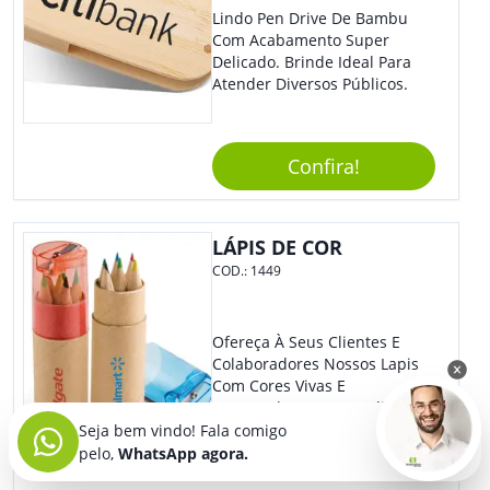
Lindo Pen Drive De Bambu
Com Acabamento Super
Delicado. Brinde Ideal Para
Atender Diversos Públicos.
Confira!
LÁPIS DE COR
COD.:
1449
Ofereça À Seus Clientes E
Colaboradores Nossos Lapis
Com Cores Vivas E
Encantadoras Personalizado
Com Sua Marca. Com Lindo
Seja bem vindo! Fala comigo
Design, O Brinde É Versátil
pelo,
WhatsApp agora.
Para Diversas Ocasiões.