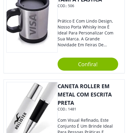
COD.:
506
Prático E Com Lindo Design,
Nosso Porta Whisky Inox É
Ideal Para Personalizar Com
Sua Marca. A Grande
Novidade Em Feiras De
Exposições E Eventos
Corporativos Será Esse
Incrível Brinde, Trazendo
Confira!
Ainda Mais Destaque Para
Sua Empresa.
CANETA ROLLER EM
METAL COM ESCRITA
PRETA
COD.:
1481
Com Visual Refinado, Este
Conjunto É Um Brinde Ideal
Para Pessoas Práticas E