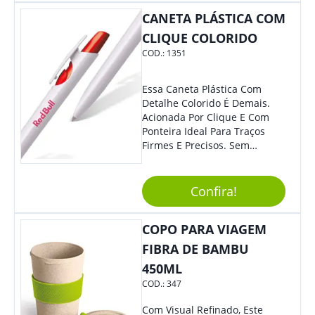
Mesmo Para Presentear
Colaboradores.
CANETA PLÁSTICA COM
CLIQUE COLORIDO
COD.:
1351
Essa Caneta Plástica Com
Detalhe Colorido É Demais.
Acionada Por Clique E Com
Ponteira Ideal Para Traços
Firmes E Precisos. Sem
Dúvidas É Um Excelente
Brinde Para Representar Sua
Marca. Dimensões: 1.6 Cm X
Confira!
13.7 Cm X 1.6 Cm
COPO PARA VIAGEM
FIBRA DE BAMBU
450ML
COD.:
347
Com Visual Refinado, Este