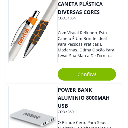
CANETA PLÁSTICA
Se Assim Excelente Para Uso
Cotidiano. Perfeito, Não É?!
DIVERSAS CORES
COD.:
1064
Com Visual Refinado, Esta
Caneta É Um Brinde Ideal
Para Pessoas Práticas E
Modernas. Ótima Opção Para
Levar Sua Marca De Forma
Estilosa, Agregando Valor Para
Sua Empresa Em Eventos,
Reuniões Corporativas Ou Até
Confira!
Mesmo Para Presentear
Colaboradores E Parceiros De
POWER BANK
Sua Empresa.
ALUMINIO 8000MAH
USB
COD.:
360
O Brinde Certo Para Seus