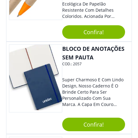
Ecológica De Papelão
Resistente Com Detalhes
Coloridos. Acionada Por
Clique, É Fácil De Ser Utilizada
E Tem Ponteira Firme, Ideal
Confira!
Para Traços Precisos.
BLOCO DE ANOTAÇÕES
SEM PAUTA
COD.:
2057
Super Charmoso E Com Lindo
Design, Nosso Caderno É O
Brinde Certo Para Ser
Personalizado Com Sua
Marca. A Capa Em Couro
Sintético É Resistente, E O
Elástico Permite Maior
Segurança Ao Carregá-Lo.
Confira!
Ofereça A Seus Clientes E
Colaboradores, Sem Dúvidas