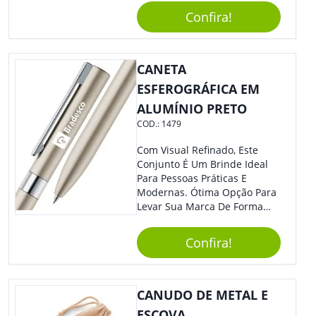
Caneta. Elaborado A Partir De
Confira!
Material Reciclado, O Brinde
Também É Prático, Tornando-
Se Assim Excelente Para Uso
CANETA
Cotidiano. Perfeito, Não É?!
ESFEROGRÁFICA EM
ALUMÍNIO PRETO
COD.:
1479
Com Visual Refinado, Este
Conjunto É Um Brinde Ideal
Para Pessoas Práticas E
Modernas. Ótima Opção Para
Levar Sua Marca De Forma
Estilosa, Agregando Valor Para
Sua Empresa Em Eventos,
Confira!
Reuniões Corporativas Ou Até
Mesmo Para Presentear
Colaboradores E Parceiros De
Sua Empresa.
CANUDO DE METAL E
ESCOVA