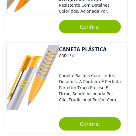
Resistente Com Detalhes
Coloridos. Acionada Por
Clique, É Fácil De Ser Utilizada
E Tem Ponteira Firme, Ideal
Confira!
Para Traços Precisos.
CANETA PLÁSTICA
COD.:
341
Caneta Plástica Com Lindos
Detalhes. A Ponteira É Perfeita
Para Um Traço Preciso E
Firme, Sendo Acionada Por
Clic. Tradicional Porém Com
Design Minimalista Que Faz
Toda Diferença.
Confira!