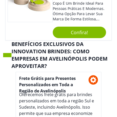
Copo É Um Brinde Ideal Para
Pessoas Práticas E Modernas.
Ótima Opção Para Levar Sua
Marca De Forma Estilosa,
Agregando Valor Para Sua
Empresa Em Eventos,
Confira!
Reuniões Corporativas Ou Até
Mesmo Para Presentear
BENEFÍCIOS EXCLUSIVOS DA
Colaboradores.
INNOVATION BRINDES: COMO
EMPRESAS EM AVELINÓPOLIS PODEM
APROVEITAR?
Frete Grátis para Presentes
Personalizados em Toda a
Região de Avelinópolis
Oferecemos frete grátis para brindes
personalizados em toda a região Sul e
Sudeste, incluindo Avelinópolis. Isso
permite que sua empresa economize