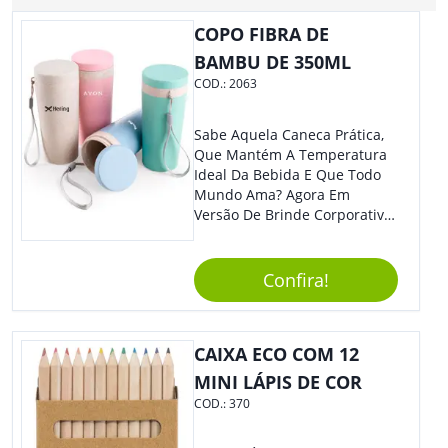
COPO FIBRA DE
BAMBU DE 350ML
COD.:
2063
Sabe Aquela Caneca Prática,
Que Mantém A Temperatura
Ideal Da Bebida E Que Todo
Mundo Ama? Agora Em
Versão De Brinde Corporativo
Para Que Você Possa Levar
Sua Marca Com Muito Estilo E
Acrescentar Ainda Mais
Confira!
Praticidade À Eventos E Feiras
De Exposição.
CAIXA ECO COM 12
MINI LÁPIS DE COR
COD.:
370