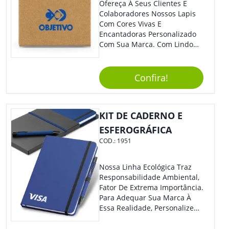
Ofereça À Seus Clientes E
Colaboradores Nossos Lapis
Com Cores Vivas E
Encantadoras Personalizado
Com Sua Marca. Com Lindo
Design, O Brinde É Versátil
Para Diversas Ocasiões.
Perfeito, Não É?!
Confira!
KIT DE CADERNO E
ESFEROGRÁFICA
COD.:
1951
Nossa Linha Ecológica Traz
Responsabilidade Ambiental,
Fator De Extrema Importância.
Para Adequar Sua Marca À
Essa Realidade, Personalize
Nosso Incrível Bloco De
Anotações Com Post-It E