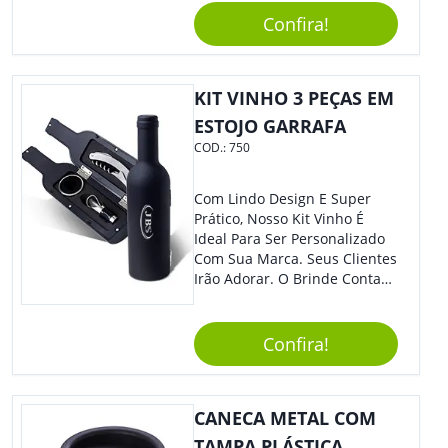
Caneta. Elaborado A Partir De
Confira!
Material Reciclado, O Brinde
Também É Prático, Tornando-
Se Assim Excelente Para Uso
KIT VINHO 3 PEÇAS EM
Cotidiano. Perfeito, Não É?!
ESTOJO GARRAFA
COD.:
750
Com Lindo Design E Super
Prático, Nosso Kit Vinho É
Ideal Para Ser Personalizado
Com Sua Marca. Seus Clientes
Irão Adorar. O Brinde Conta
Com 3 Peças Em Um Lindo
Estojo Emborrachado. Demais,
Não É?!
Confira!
CANECA METAL COM
TAMPA PLÁSTICA