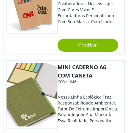
Colaboradores Nossos Lapis
Com Cores Vivas E
Encantadoras Personalizado
Com Sua Marca. Com Lindo
Design, O Brinde É Versátil
Para Diversas Ocasiões.
Perfeito, Não É?!
Confira!
MINI CADERNO A6
COM CANETA
COD.:
1946
Nossa Linha Ecológica Traz
Responsabilidade Ambiental,
Fator De Extrema Importância.
Para Adequar Sua Marca À
Essa Realidade, Personalize
Nosso Incrível Bloco De
Anotações Com Post-It E