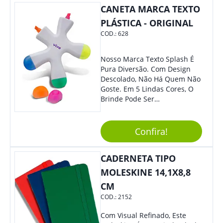
CANETA MARCA TEXTO
Eles Irão Adorar.
PLÁSTICA - ORIGINAL
COD.:
628
Nosso Marca Texto Splash É
Pura Diversão. Com Design
Descolado, Não Há Quem Não
Goste. Em 5 Lindas Cores, O
Brinde Pode Ser
Personalizado Com Sua
Marca, Demais, Não É? Não
Perca Essa Chance E Ofereça
Confira!
A Seus Clientes E
Colaboradores.
CADERNETA TIPO
MOLESKINE 14,1X8,8
CM
COD.:
2152
Com Visual Refinado, Este