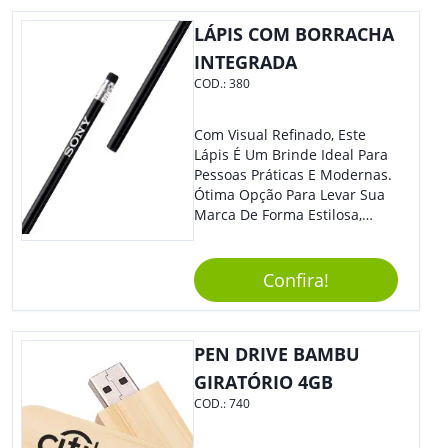
Superior.
LÁPIS COM BORRACHA
INTEGRADA
COD.:
380
Com Visual Refinado, Este
Lápis É Um Brinde Ideal Para
Pessoas Práticas E Modernas.
Ótima Opção Para Levar Sua
Marca De Forma Estilosa,
Agregando Valor Para Sua
Empresa Em Eventos,
Reuniões Corporativas Ou Até
Confira!
Mesmo Para Presentear
Colaboradores E Parceiros De
Sua Empresa.
PEN DRIVE BAMBU
GIRATÓRIO 4GB
COD.:
740