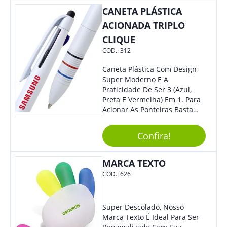
Também É Prático, Tornando-
CANETA PLÁSTICA
Se Assim Excelente Para Uso
Cotidiano. Perfeito, Não É?!
ACIONADA TRIPLO
CLIQUE
COD.:
312
Caneta Plástica Com Design
Super Moderno E A
Praticidade De Ser 3 (Azul,
Preta E Vermelha) Em 1. Para
Acionar As Ponteiras Basta
Arrastar A Cor Desejada Para
Baixo.
Confira!
MARCA TEXTO
COD.:
626
Super Descolado, Nosso
Marca Texto É Ideal Para Ser