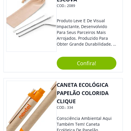
COD.:
2089
Produto Leve E De Visual
Impactante, Desenvolvido
Para Seus Parceiros Mais
Arrojados. Produzido Para
Obter Grande Durabilidade, É
Uma Ótima Opção Para Levar
Sua Marca De Forma Estilosa,
Agregando Valor Para Sua
Confira!
Empresa Em Eventos.
CANETA ECOLÓGICA
PAPELÃO COLORIDA
CLIQUE
COD.:
334
Consciência Ambiental Aqui
Também Tem! Caneta
Ecológica De Papelão