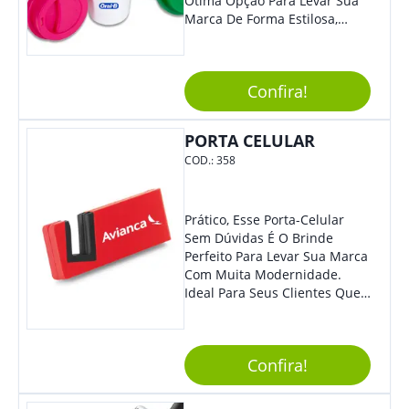
Ótima Opção Para Levar Sua
Marca De Forma Estilosa,
Agregando Valor Para Sua
Empresa Em Eventos,
Reuniões Corporativas Ou Até
Confira!
Mesmo Para Presentear
Colaboradores.
PORTA CELULAR
COD.:
358
Prático, Esse Porta-Celular
Sem Dúvidas É O Brinde
Perfeito Para Levar Sua Marca
Com Muita Modernidade.
Ideal Para Seus Clientes Que
Adoram Praticidade No Dia A
Dia. Com Design Tradicional,
Sua Empresa Terá O Grande
Confira!
Destaque Merecido.