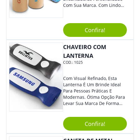
Com Sua Marca. Com Lindo
Design, O Brinde É Versátil
Para Diversas Ocasiões.
Perfeito, Não É?!
Confira!
CHAVEIRO COM
LANTERNA
COD.:
1025
Com Visual Refinado, Esta
Lanterna É Um Brinde Ideal
Para Pessoas Práticas E
Modernas. Ótima Opção Para
Levar Sua Marca De Forma
Estilosa, Agregando Valor Para
Sua Empresa Em Eventos,
Reuniões Corporativas Ou Até
Confira!
Mesmo Para Presentear
Colaboradores E Parceiros De