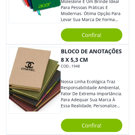
Moleskine É Um Brinde Ideal
Para Pessoas Práticas E
Modernas. Ótima Opção Para
Levar Sua Marca De Forma
Estilosa, Agregando Valor Para
Sua Empresa Em Eventos,
Confira!
Reuniões Corporativas Ou Até
Mesmo Para Presentear
Colaboradores E Parceiros De
BLOCO DE ANOTAÇÕES
Sua Empresa.
8 X 5,3 CM
COD.:
1948
Nossa Linha Ecológica Traz
Responsabilidade Ambiental,
Fator De Extrema Importância.
Para Adequar Sua Marca À
Essa Realidade, Personalize
Nosso Incrível Bloco De
Anotações Com Post-It E
Caneta. Elaborado A Partir De
Confira!
Material Reciclado, O Brinde