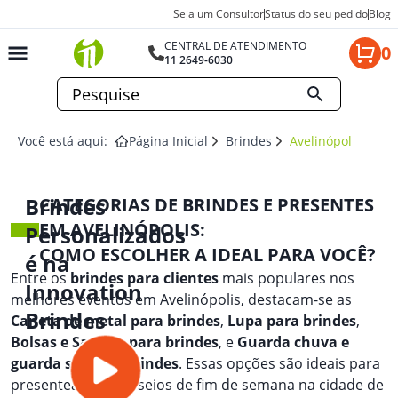
Seja um Consultor
Status do seu pedido
Blog
CENTRAL DE ATENDIMENTO
0
11 2649-6030
Você está aqui:
Página Inicial
Brindes
Avelinópolis
Brindes
CATEGORIAS DE BRINDES E PRESENTES
EM AVELINÓPOLIS:
Personalizados
COMO ESCOLHER A IDEAL PARA VOCÊ?
é na
Entre os
brindes para clientes
mais populares nos
Innovation
melhores eventos em Avelinópolis, destacam-se as
Brindes
Caneta de metal para brindes
,
Lupa para brindes
,
Bolsas e Sacolas para brindes
, e
Guarda chuva e
guarda sol para brindes
. Essas opções são ideais para
presentear em passeios de fim de semana na cidade de