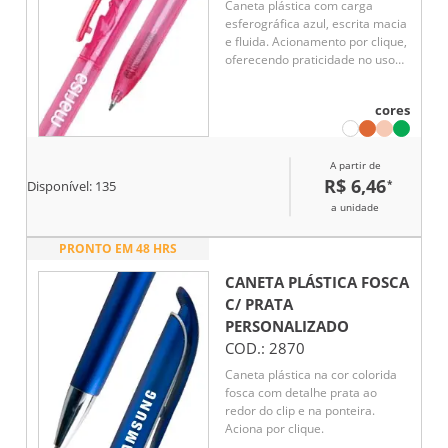
Caneta plástica com carga
esferográfica azul, escrita macia
e fluida. Acionamento por clique,
oferecendo praticidade no uso
diário. Leve, resistente e ideal
para escolas, escritórios ou uso
cores
pessoal.
A partir de
R$ 6,46
*
Disponível:
135
a unidade
PRONTO EM 48 HRS
CANETA PLÁSTICA FOSCA
C/ PRATA
PERSONALIZADO
COD.:
2870
Caneta plástica na cor colorida
fosca com detalhe prata ao
redor do clip e na ponteira.
Aciona por clique.