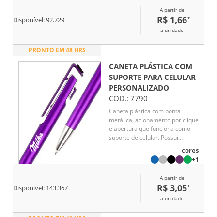
A partir de
R$ 1,66
*
Disponível:
92.729
a unidade
PRONTO EM 48 HRS
CANETA PLÁSTICA COM
SUPORTE PARA CELULAR
PERSONALIZADO
COD.:
7790
Caneta plástica com ponta
metálica, acionamento por clique
e abertura que funciona como
suporte de celular. Possui
ponteira com revestimento em
cores
feltro para limpeza de telas e
+1
carga esferográfica azul de
1.0mm.
A partir de
R$ 3,05
*
Disponível:
143.367
a unidade