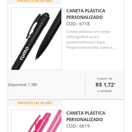
PRONTO EM 48 HRS
CANETA PLÁSTICA
PERSONALIZADO
COD.:
6718
Caneta plástica com carga
esferográfica azul e
acionamento por clique.
Proporciona escrita suave e
prática no dia a dia. Leve,
funcional e ideal para uso em
escritórios, escolas ou atividades
cotidianas.
A partir de
R$ 1,72
*
Disponível:
1.785
a unidade
PRONTO EM 48 HRS
CANETA PLÁSTICA
PERSONALIZADO
COD.:
6619