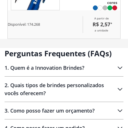
cores
A partir de
R$ 2,57
*
Disponível:
174.268
a unidade
Perguntas Frequentes (FAQs)
1
.
Quem é a Innovation Brindes?
Innovation Brindes
2
.
Quais tipos de brindes personalizados
Brindes
personalizados
vocês oferecem?
3
.
Como posso fazer um orçamento?
personalizados