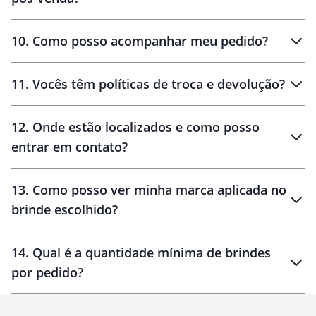
amostras
10
.
Como posso acompanhar meu pedido?
11
.
Vocês têm políticas de troca e devolução?
12
.
Onde estão localizados e como posso
entrar em contato?
30 dias
90 dias
localizados
13
.
Como posso ver minha marca aplicada no
brinde escolhido?
14
.
Qual é a quantidade mínima de brindes
por pedido?
brinde
Personalizado
1 unidade