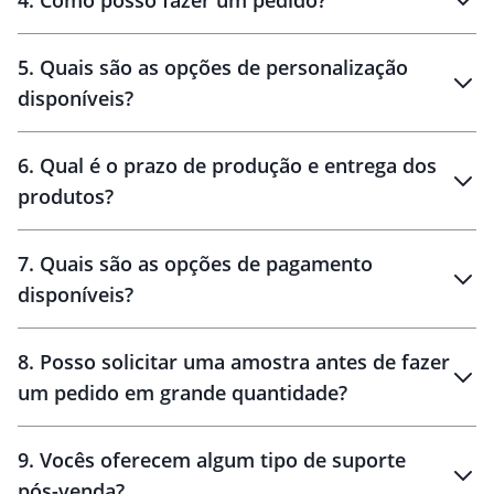
4
.
Como posso fazer um pedido?
brinde
5
.
Quais são as opções de personalização
personalização
disponíveis?
amostra virtual
personalização
6
.
Qual é o prazo de produção e entrega dos
produtos?
7
.
Quais são as opções de pagamento
disponíveis?
10 dias
brinde
48 horas
8
.
Posso solicitar uma amostra antes de fazer
um pedido em grande quantidade?
amostras
9
.
Vocês oferecem algum tipo de suporte
pós-venda?