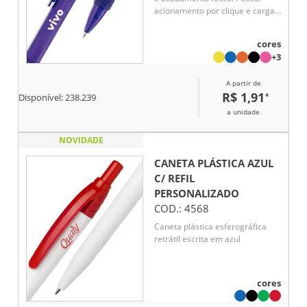
acionamento por clique e carga
esferográfica azul de 1.0mm.
cores
+3
A partir de
R$ 1,91
*
Disponível:
238.239
a unidade
NOVIDADE
CANETA PLÁSTICA AZUL
C/ REFIL
PERSONALIZADO
COD.:
4568
Caneta plástica esferográfica
retrátil escrita em azul
cores