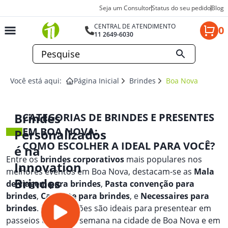
Seja um Consultor
Status do seu pedido
Blog
CENTRAL DE ATENDIMENTO
0
11 2649-6030
Você está aqui:
Página Inicial
Brindes
Boa Nova
Brindes
CATEGORIAS DE BRINDES E PRESENTES
EM BOA NOVA:
Personalizados
COMO ESCOLHER A IDEAL PARA VOCÊ?
é na
Entre os
brindes corporativos
mais populares nos
Innovation
melhores eventos em Boa Nova, destacam-se as
Mala
Brindes
de viagem para brindes
,
Pasta convenção para
brindes
,
Canivete para brindes
, e
Necessaires para
brindes
. Essas opções são ideais para presentear em
passeios de fim de semana na cidade de Boa Nova e em