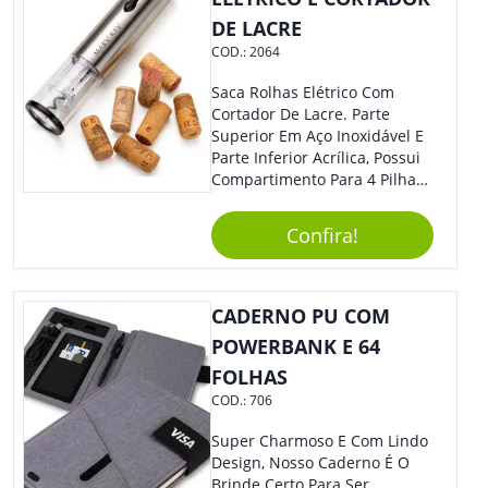
DE LACRE
COD.:
2064
Saca Rolhas Elétrico Com
Cortador De Lacre. Parte
Superior Em Aço Inoxidável E
Parte Inferior Acrílica, Possui
Compartimento Para 4 Pilhas
Aa Na Parte Superior (Não
Acompanha Pilhas) – Contém
Confira!
Desenho Indicativo De
Abertura E Fechamento Da
Tampa; Botões Para Extração
E Remoção De Rolhas E Parte
CADERNO PU COM
Inferior Com Anel Cortador De
POWERBANK E 64
Lacre (Removível).
FOLHAS
COD.:
706
Super Charmoso E Com Lindo
Design, Nosso Caderno É O
Brinde Certo Para Ser