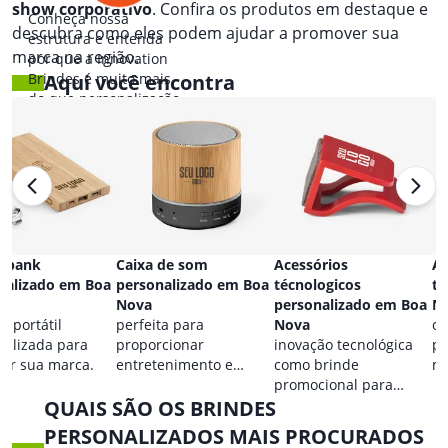
show corporativo
. Confira os produtos em destaque e
Conheça nossa
descubra como eles podem ajudar a promover sua
estrutura e entenda
marca na região.
por que a Innovation
Brindes é muito mais
Aqui você encontra
do que personalização.
 bank
Caixa de som
Acessórios
Ac
nalizado em Boa
personalizado em Boa
técnologicos
ta
Nova
personalizado em Boa
N
a portátil
perfeita para
Nova
co
nalizada para
proporcionar
inovação tecnológica
pa
car sua marca.
entretenimento e
como brinde
ma
destacar sua marca em
promocional para
QUAIS SÃO OS BRINDES
qualquer ocasião.
eventos.
PERSONALIZADOS MAIS PROCURADOS