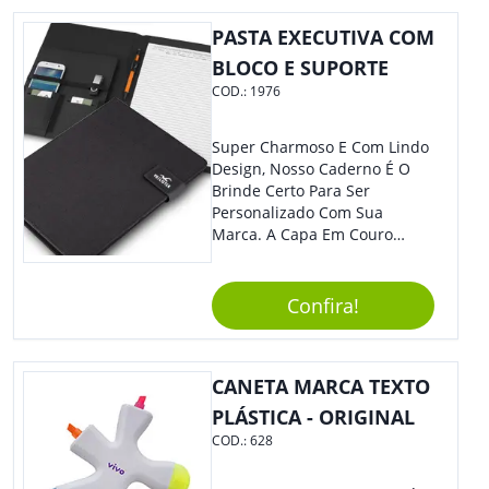
PASTA EXECUTIVA COM
BLOCO E SUPORTE
COD.:
1976
Super Charmoso E Com Lindo
Design, Nosso Caderno É O
Brinde Certo Para Ser
Personalizado Com Sua
Marca. A Capa Em Couro
Sintético É Resistente, E O
Elástico Permite Maior
Segurança Ao Carregá-Lo.
Confira!
Ofereça A Seus Clientes E
Colaboradores, Sem Dúvidas
Eles Irão Adorar.
CANETA MARCA TEXTO
PLÁSTICA - ORIGINAL
COD.:
628