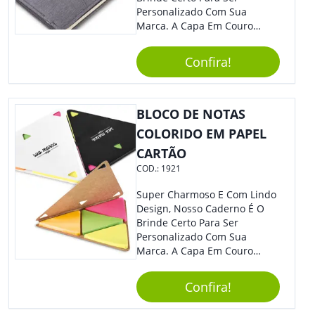
Personalizado Com Sua
Marca. A Capa Em Couro
Sintético É Resistente, E O
Elástico Permite Maior
Confira!
Segurança Ao Carregá-Lo.
Ofereça A Seus Clientes E
Colaboradores, Sem Dúvidas
Eles Irão Adorar.
BLOCO DE NOTAS
COLORIDO EM PAPEL
CARTÃO
COD.:
1921
Super Charmoso E Com Lindo
Design, Nosso Caderno É O
Brinde Certo Para Ser
Personalizado Com Sua
Marca. A Capa Em Couro
Sintético É Resistente, E O
Elástico Permite Maior
Confira!
Segurança Ao Carregá-Lo.
Ofereça A Seus Clientes E