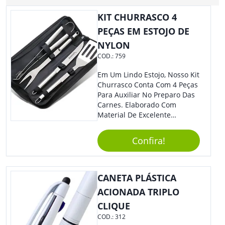
KIT CHURRASCO 4
PEÇAS EM ESTOJO DE
NYLON
COD.:
759
Em Um Lindo Estojo, Nosso Kit
Churrasco Conta Com 4 Peças
Para Auxiliar No Preparo Das
Carnes. Elaborado Com
Material De Excelente
Qualidade E Design
Tradicional, Sem Dúvidas É O
Confira!
Brinde Certo Para Todos Os
Públicos. Personalize-O Com
Sua Marca. Seus Clientes E
Colaboradores Com Certeza
CANETA PLÁSTICA
Irão Adorar.
ACIONADA TRIPLO
CLIQUE
COD.:
312