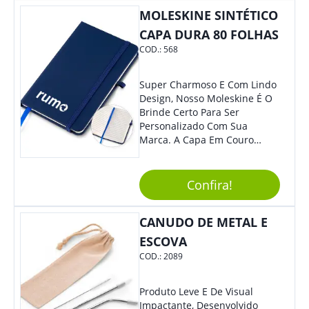
Corporativas Em Um Item
MOLESKINE SINTÉTICO
Moderno E Util.
CAPA DURA 80 FOLHAS
COD.:
568
Super Charmoso E Com Lindo
Design, Nosso Moleskine É O
Brinde Certo Para Ser
Personalizado Com Sua
Marca. A Capa Em Couro
Sintético É Resistente, E O
Elástico Permite Maior
Segurança Ao Carregá-Lo.
Confira!
Ofereça A Seus Clientes E
Colaboradores, Sem Dúvidas
CANUDO DE METAL E
Eles Irão Adorar.
ESCOVA
COD.:
2089
Produto Leve E De Visual
Impactante, Desenvolvido