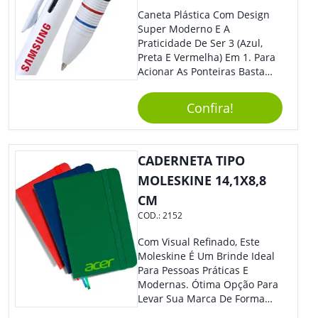
Caneta Plástica Com Design
Super Moderno E A
Praticidade De Ser 3 (Azul,
Preta E Vermelha) Em 1. Para
Acionar As Ponteiras Basta
Arrastar A Cor Desejada Para
Baixo.
Confira!
CADERNETA TIPO
MOLESKINE 14,1X8,8
CM
COD.:
2152
Com Visual Refinado, Este
Moleskine É Um Brinde Ideal
Para Pessoas Práticas E
Modernas. Ótima Opção Para
Levar Sua Marca De Forma
Estilosa, Agregando Valor Para