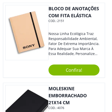
Colaboradores, Sem Dúvidas
Eles Irão Adorar.
BLOCO DE ANOTAÇÕES
COM FITA ELÁSTICA
COD.:
2151
Nossa Linha Ecológica Traz
Responsabilidade Ambiental,
Fator De Extrema Importância.
Para Adequar Sua Marca À
Essa Realidade, Personalize
Nosso Incrível Bloco De
Anotações Com Post-It E
Caneta. Elaborado A Partir De
Confira!
Material Reciclado, O Brinde
Também É Prático, Tornando-
Se Assim Excelente Para Uso
MOLESKINE
Cotidiano. Perfeito, Não É?!
EMBORRACHADO
21X14 CM
COD.:
4076