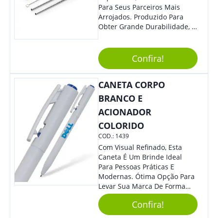
Para Seus Parceiros Mais
Arrojados. Produzido Para
Obter Grande Durabilidade, É
Uma Ótima Opção Para Levar
Sua Marca De Forma Estilosa,
Agregando Valor Para Sua
Confira!
Empresa Em Eventos.
CANETA CORPO
BRANCO E
ACIONADOR
COLORIDO
COD.:
1439
Com Visual Refinado, Esta
Caneta É Um Brinde Ideal
Para Pessoas Práticas E
Modernas. Ótima Opção Para
Levar Sua Marca De Forma
Estilosa, Agregando Valor Para
Confira!
Sua Empresa Em Eventos,
Reuniões Corporativas Ou Até