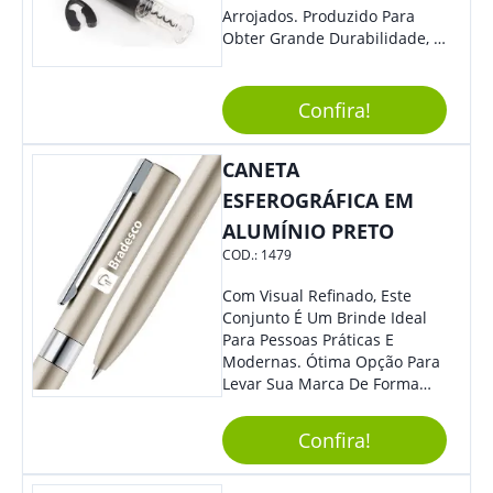
Arrojados. Produzido Para
Obter Grande Durabilidade, É
Uma Ótima Opção Para Levar
Sua Marca De Forma Estilosa,
Agregando Valor Para Sua
Confira!
Empresa Em Eventos.
CANETA
ESFEROGRÁFICA EM
ALUMÍNIO PRETO
COD.:
1479
Com Visual Refinado, Este
Conjunto É Um Brinde Ideal
Para Pessoas Práticas E
Modernas. Ótima Opção Para
Levar Sua Marca De Forma
Estilosa, Agregando Valor Para
Sua Empresa Em Eventos,
Confira!
Reuniões Corporativas Ou Até
Mesmo Para Presentear