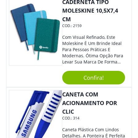
Colaboradores E Parceiros De
CADERNETA TIPO
Sua Empresa.
MOLESKINE 10,5X7,4
CM
COD.:
2159
Com Visual Refinado, Este
Moleskine É Um Brinde Ideal
Para Pessoas Práticas E
Modernas. Ótima Opção Para
Levar Sua Marca De Forma
Estilosa, Agregando Valor Para
Sua Empresa Em Eventos,
Confira!
Reuniões Corporativas Ou Até
Mesmo Para Presentear
Colaboradores E Parceiros De
CANETA COM
Sua Empresa.
ACIONAMENTO POR
CLIC
COD.:
314
Caneta Plástica Com Lindos
Detalhes. A Ponteira É Perfeita