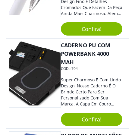
Design Fino E Detalhes
Cromados Que Fazem Da Peça
Ainda Mais Charmosa. Além
Disso, É Super Prática Pois
Seu Acionamento É Por Giro.
Confira!
Perfeita Para Diversas
Ocasiões Do Dia A Dia.
CADERNO PU COM
POWERBANK 4000
MAH
COD.:
704
Super Charmoso E Com Lindo
Design, Nosso Caderno É O
Brinde Certo Para Ser
Personalizado Com Sua
Marca. A Capa Em Couro
Sintético É Resistente, E O
Elástico Permite Maior
Confira!
Segurança Ao Carregá-Lo.
Ofereça A Seus Clientes E
Colaboradores, Sem Dúvidas