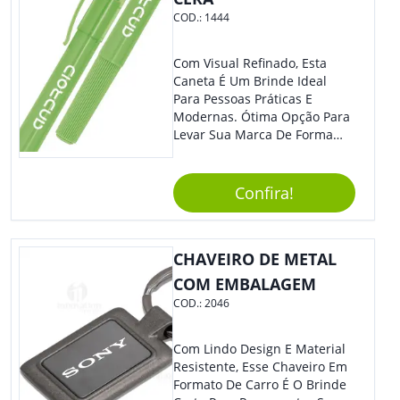
Bebidas Quentes Ou Frias. -
COD.:
1444
Leve E Fácil De Transportar,
Podendo Ser Levada Para
Qualquer Lugar. - Material
Com Visual Refinado, Esta
Plástico De Alta Qualidade,
Caneta É Um Brinde Ideal
Resistente A Quedas E Não
Para Pessoas Práticas E
Quebra Com Facilidade. Usos
Modernas. Ótima Opção Para
Sugeridos: - Perfeita Para
Levar Sua Marca De Forma
Tomar Café, Chá, Sucos Ou
Estilosa, Agregando Valor Para
Água. - Ideal Para Levar Ao
Sua Empresa Em Eventos,
Escritório, Para Viagens Ou
Reuniões Corporativas Ou Até
Confira!
Para O Parque. - Pode Ser
Mesmo Para Presentear
Utilizada Em Eventos Ao Ar
Colaboradores.
Livre, Como Piqueniques E
CHAVEIRO DE METAL
Acampamentos. Adquira Já A
Sua Caneca Plástica De 400Ml
COM EMBALAGEM
E Tenha Sempre Uma Opção
COD.:
2046
Prática E Funcional Para Suas
Bebidas Favoritas!
Com Lindo Design E Material
Resistente, Esse Chaveiro Em
Formato De Carro É O Brinde