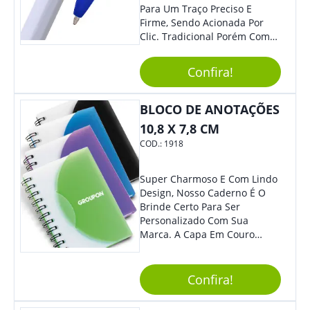
Para Um Traço Preciso E
Firme, Sendo Acionada Por
Clic. Tradicional Porém Com
Design Minimalista Que Faz
Toda Diferença.
Confira!
BLOCO DE ANOTAÇÕES
10,8 X 7,8 CM
COD.:
1918
Super Charmoso E Com Lindo
Design, Nosso Caderno É O
Brinde Certo Para Ser
Personalizado Com Sua
Marca. A Capa Em Couro
Sintético É Resistente, E O
Elástico Permite Maior
Segurança Ao Carregá-Lo.
Confira!
Ofereça A Seus Clientes E
Colaboradores, Sem Dúvidas