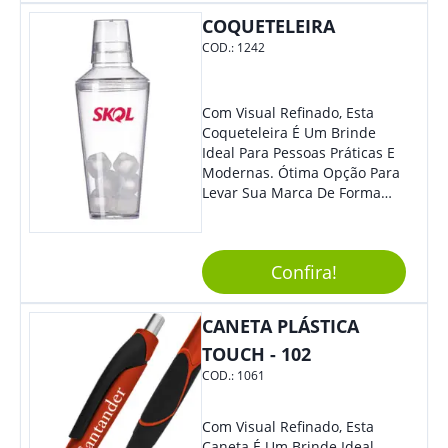
Mesmo Para Presentear
COQUETELEIRA
Colaboradores.
COD.:
1242
Com Visual Refinado, Esta
Coqueteleira É Um Brinde
Ideal Para Pessoas Práticas E
Modernas. Ótima Opção Para
Levar Sua Marca De Forma
Estilosa, Agregando Valor Para
Sua Empresa Em Eventos,
Reuniões Corporativas Ou Até
Confira!
Mesmo Para Presentear
Colaboradores E Parceiros De
Sua Empresa.
CANETA PLÁSTICA
TOUCH - 102
COD.:
1061
Com Visual Refinado, Esta
Caneta É Um Brinde Ideal