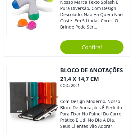
Nosso Marca Texto Splash É
Pura Diversão. Com Design
Descolado, Não Há Quem Não
Goste. Em 5 Lindas Cores, O
Brinde Pode Ser
Personalizado Com Sua
Marca, Demais, Não É? Não
Perca Essa Chance E Ofereça
Confira!
A Seus Clientes E
Colaboradores.
BLOCO DE ANOTAÇÕES
21,4 X 14,7 CM
COD.:
2061
Com Design Moderno, Nosso
Bloco De Anotações É Perfeito
Para Fixar No Painel Do Carro.
Prático E Útil No Dia A Dia,
Seus Clientes Vão Adorar.