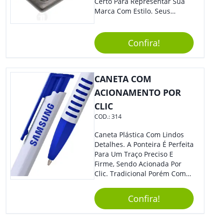
Certo Para Representar Sua
Marca Com Estilo. Seus
Clientes E Colaboradores Irão
Adorar.
Confira!
CANETA COM
ACIONAMENTO POR
CLIC
COD.:
314
Caneta Plástica Com Lindos
Detalhes. A Ponteira É Perfeita
Para Um Traço Preciso E
Firme, Sendo Acionada Por
Clic. Tradicional Porém Com
Design Minimalista Que Faz
Toda Diferença.
Confira!