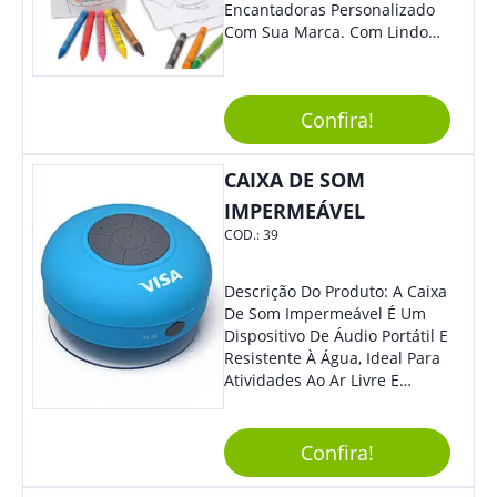
Encantadoras Personalizado
Com Sua Marca. Com Lindo
Design, O Brinde É Versátil
Para Diversas Ocasiões.
Perfeito, Não É?!
Confira!
CAIXA DE SOM
IMPERMEÁVEL
COD.:
39
Descrição Do Produto: A Caixa
De Som Impermeável É Um
Dispositivo De Áudio Portátil E
Resistente À Água, Ideal Para
Atividades Ao Ar Livre E
Ambientes Úmidos. Com
Design Compacto E Durável,
Essa Caixa De Som Reproduz
Confira!
Um Som Claro E Potente,
Proporcionando Uma