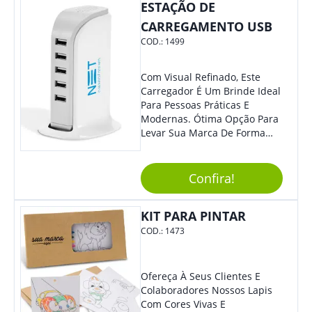
ESTAÇÃO DE
Eles Irão Adorar.
CARREGAMENTO USB
COD.:
1499
Com Visual Refinado, Este
Carregador É Um Brinde Ideal
Para Pessoas Práticas E
Modernas. Ótima Opção Para
Levar Sua Marca De Forma
Estilosa, Agregando Valor Para
Sua Empresa Em Eventos,
Reuniões Corporativas Ou Até
Confira!
Mesmo Para Presentear
Colaboradores E Parceiros De
KIT PARA PINTAR
Sua Empresa.
COD.:
1473
Ofereça À Seus Clientes E
Colaboradores Nossos Lapis
Com Cores Vivas E