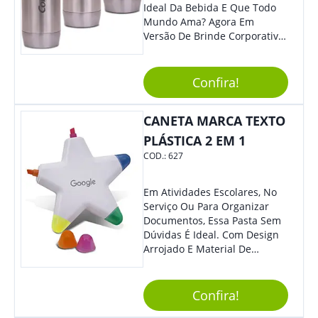
Para Assinar Documentos E
Ideal Da Bebida E Que Todo
Contratos Com Elegância E
Mundo Ama? Agora Em
Segurança.
Versão De Brinde Corporativo
Para Que Você Possa Levar
Sua Marca Com Muito Estilo E
Acrescentar Ainda Mais
Confira!
Praticidade À Eventos E Feiras
De Exposição.
CANETA MARCA TEXTO
PLÁSTICA 2 EM 1
COD.:
627
Em Atividades Escolares, No
Serviço Ou Para Organizar
Documentos, Essa Pasta Sem
Dúvidas É Ideal. Com Design
Arrojado E Material De
Qualidade, O Brinde É Super
Prático E Agradará Todos Os
Seus Clientes. Leve Sua Marca
Confira!
À Eventos E Feiras