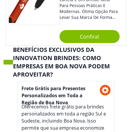
Para Pessoas Práticas E
Modernas. Ótima Opção Para
Levar Sua Marca De Forma
Estilosa, Agregando Valor Para
Sua Empresa Em Eventos,
Reuniões Corporativas Ou Até
Confira!
Mesmo Para Presentear
Colaboradores E Parceiros De
BENEFÍCIOS EXCLUSIVOS DA
Sua Empresa.
INNOVATION BRINDES: COMO
EMPRESAS EM BOA NOVA PODEM
APROVEITAR?
Frete Grátis para Presentes
Personalizados em Toda a
Região de Boa Nova
Oferecemos frete grátis para brindes
personalizados em toda a região Sul e
Sudeste, incluindo Boa Nova. Isso
permite que sua empresa economize