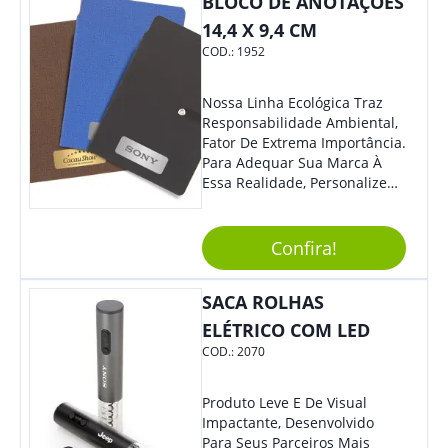
BLOCO DE ANOTAÇÕES
Eles Irão Adorar.
14,4 X 9,4 CM
COD.:
1952
Nossa Linha Ecológica Traz
Responsabilidade Ambiental,
Fator De Extrema Importância.
Para Adequar Sua Marca À
Essa Realidade, Personalize
Nosso Incrível Bloco De
Anotações Com Post-It E
Caneta. Elaborado A Partir De
Confira!
Material Reciclado, O Brinde
Também É Prático, Tornando-
SACA ROLHAS
Se Assim Excelente Para Uso
Cotidiano. Perfeito, Não É?!
ELÉTRICO COM LED
COD.:
2070
Produto Leve E De Visual
Impactante, Desenvolvido
Para Seus Parceiros Mais