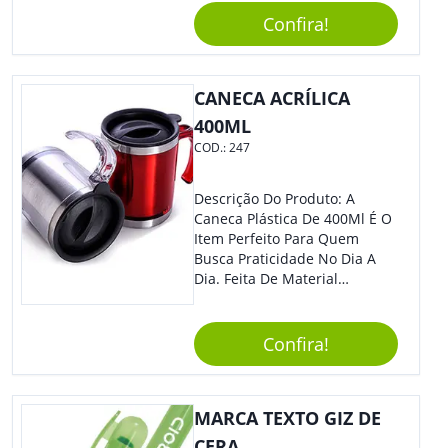
Sua Empresa Em Eventos,
Confira!
Reuniões Corporativas Ou Até
Mesmo Para Presentear
Colaboradores E Parceiros De
Sua Empresa.
CANECA ACRÍLICA
400ML
COD.:
247
Descrição Do Produto: A
Caneca Plástica De 400Ml É O
Item Perfeito Para Quem
Busca Praticidade No Dia A
Dia. Feita De Material
Resistente E Durável, Essa
Caneca É Ideal Para Ser
Utilizada Em Casa, No
Confira!
Trabalho Ou Em Qualquer
Outra Atividade Do Seu
Cotidiano. Benefícios: -
MARCA TEXTO GIZ DE
Capacidade De 400Ml, Ideal
Para Diferentes Tipos De
CERA