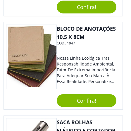
Confira!
BLOCO DE ANOTAÇÕES
10,5 X 8CM
COD.:
1947
Nossa Linha Ecológica Traz
Responsabilidade Ambiental,
Fator De Extrema Importância.
Para Adequar Sua Marca À
Essa Realidade, Personalize
Nosso Incrível Bloco De
Anotações Com Post-It E
Caneta. Elaborado A Partir De
Confira!
Material Reciclado, O Brinde
Também É Prático, Tornando-
Se Assim Excelente Para Uso
SACA ROLHAS
Cotidiano. Perfeito, Não É?!
ELÉTRICO E CORTADOR