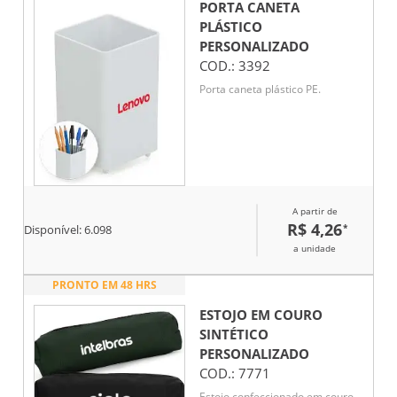
PORTA CANETA
PLÁSTICO
PERSONALIZADO
COD.:
3392
Porta caneta plástico PE.
A partir de
R$ 4,26
*
Disponível:
6.098
a unidade
PRONTO EM 48 HRS
ESTOJO EM COURO
SINTÉTICO
PERSONALIZADO
COD.:
7771
Estojo confeccionado em couro