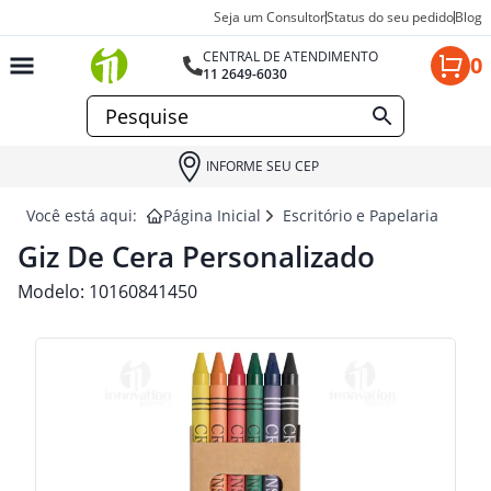
Seja um Consultor
Status do seu pedido
Blog
CENTRAL DE ATENDIMENTO
0
11 2649-6030
INFORME SEU CEP
Você está aqui:
Página Inicial
Escritório e Papelaria para 
Giz De Cera Personalizado
Modelo:
10160841450