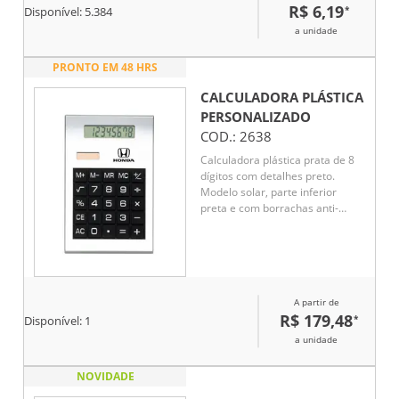
R$ 6,19
*
Disponível:
5.384
a unidade
PRONTO EM 48 HRS
CALCULADORA PLÁSTICA
PERSONALIZADO
COD.:
2638
Calculadora plástica prata de 8
dígitos com detalhes preto.
Modelo solar, parte inferior
preta e com borrachas anti-
deslizantes. Acompanha uma
bateria L1131
A partir de
R$ 179,48
*
Disponível:
1
a unidade
NOVIDADE