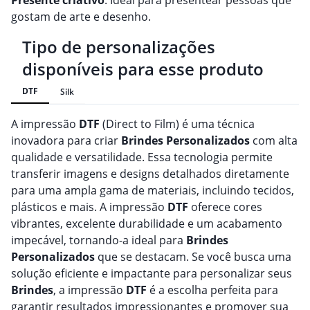
Presente criativo
: Ideal para presentear pessoas que
gostam de arte e desenho.
Tipo de personalizações
disponíveis para esse produto
DTF
Silk
A impressão
DTF
(Direct to Film) é uma técnica
inovadora para criar
Brindes
Personalizado
s
com alta
qualidade e versatilidade. Essa tecnologia permite
transferir imagens e designs detalhados diretamente
para uma ampla gama de materiais, incluindo tecidos,
plásticos e mais. A impressão
DTF
oferece cores
vibrantes, excelente durabilidade e um acabamento
impecável, tornando-a ideal para
Brindes
Personalizado
s
que se destacam. Se você busca uma
solução eficiente e impactante para personalizar seus
Brindes
, a impressão
DTF
é a escolha perfeita para
garantir resultados impressionantes e promover sua