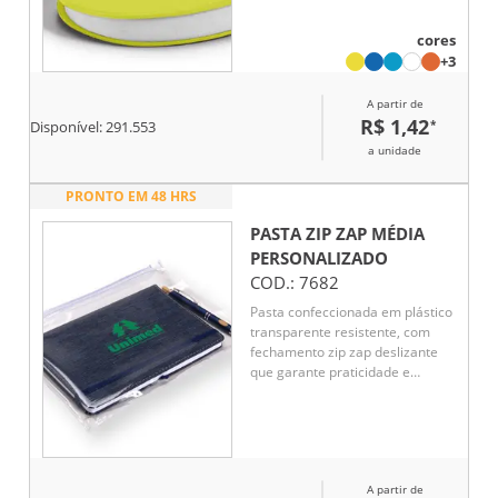
cores
+3
A partir de
R$ 1,42
*
Disponível:
291.553
a unidade
PRONTO EM 48 HRS
PASTA ZIP ZAP MÉDIA
PERSONALIZADO
COD.:
7682
Pasta confeccionada em plástico
transparente resistente, com
fechamento zip zap deslizante
que garante praticidade e
segurança para documentos.
Ideal para organização no dia a
dia corporativo, é uma opção
funcional e de ótimo custo-
benefício como brinde
A partir de
promocional.