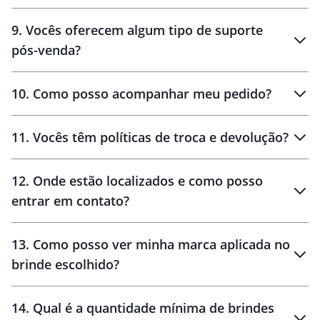
amostras
9
.
Vocês oferecem algum tipo de suporte
pós-venda?
amostras
10
.
Como posso acompanhar meu pedido?
11
.
Vocês têm políticas de troca e devolução?
12
.
Onde estão localizados e como posso
entrar em contato?
30 dias
90 dias
localizados
13
.
Como posso ver minha marca aplicada no
brinde escolhido?
14
.
Qual é a quantidade mínima de brindes