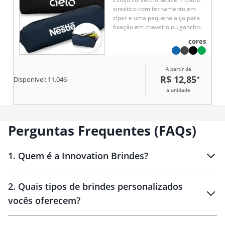
sintético com fechamento em
zíper e uma pequena alça para
fixação em chaveiro ou gancho.
cores
A partir de
R$ 12,85
*
Disponível:
11.046
a unidade
Perguntas Frequentes (FAQs)
1
.
Quem é a Innovation Brindes?
Innovation Brindes
2
.
Quais tipos de brindes personalizados
Brindes
personalizados
vocês oferecem?