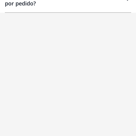
por pedido?
brinde
Personalizado
1 unidade