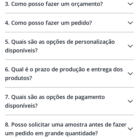
3
.
Como posso fazer um orçamento?
personalizados
4
.
Como posso fazer um pedido?
brinde
5
.
Quais são as opções de personalização
personalização
disponíveis?
amostra virtual
personalização
6
.
Qual é o prazo de produção e entrega dos
produtos?
7
.
Quais são as opções de pagamento
disponíveis?
10 dias
brinde
48 horas
8
.
Posso solicitar uma amostra antes de fazer
um pedido em grande quantidade?