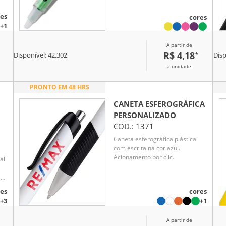
es
cores
+1
A partir de
R$ 4,18
*
Disponível:
42.302
Disp
a unidade
PRONTO EM 48 HRS
CANETA ESFEROGRÁFICA
PERSONALIZADO
COD.:
1371
Caneta esferográfica plástica
com escrita na cor azul.
Acionamento por clic.
al
a
es
cores
+3
+1
A partir de