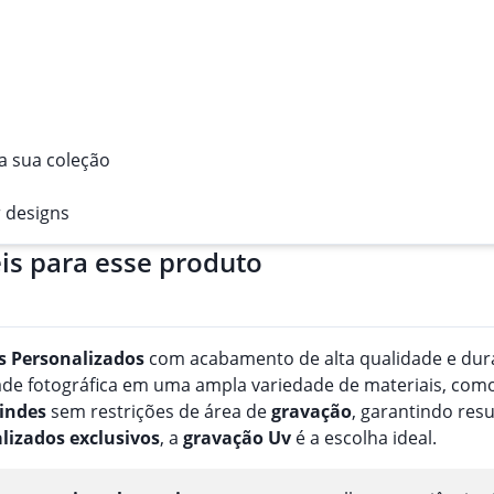
a sua coleção
r designs
is para esse produto
s
Personalizado
s
com acabamento de alta qualidade e durab
e fotográfica em uma ampla variedade de materiais, como pa
indes
sem restrições de área de
gravação
, garantindo res
lizado
s
exclusivos
, a
gravação
Uv
é a escolha ideal.