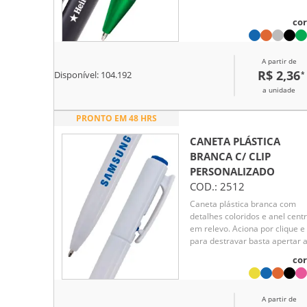
cor
A partir de
R$ 2,36
*
Disponível:
104.192
a unidade
PRONTO EM 48 HRS
CANETA PLÁSTICA
BRANCA C/ CLIP
PERSONALIZADO
COD.:
2512
Caneta plástica branca com
detalhes coloridos e anel centr
em relevo. Aciona por clique e
para destravar basta apertar 
parte inferior do clip.
cor
A partir de