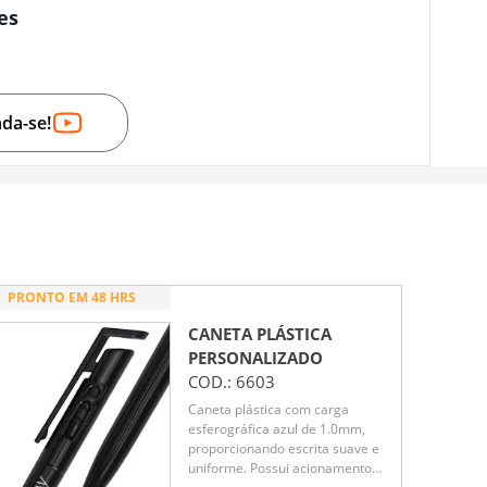
es
nda-se!
PRONTO EM 48 HRS
CANETA PLÁSTICA
PERSONALIZADO
COD.:
6603
Caneta plástica com carga
esferográfica azul de 1.0mm,
proporcionando escrita suave e
uniforme. Possui acionamento