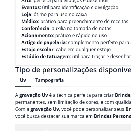
Arte
: perfeita para esboços e desenhos
Eventos
: útil para identificação e divulgação
Loja
: ótimo para uso no caixa
Médico
: prático para preenchimento de receitas
Conferência
: auxilia na tomada de notas
Acionamento
: prático e rápido no uso
Artigo de papelaria
: complemento perfeito para 
Estojo escolar
: cabe em qualquer estojo
Estúdio de tatuagem
: útil para traçar e desenha
Tipo de personalizações disponíve
Uv
Tampografia
A
gravação
Uv
é a técnica perfeita para criar
Brinde
permanentes, sem limitação de cores, e com qualidad
Com a
gravação
Uv
, você pode personalizar seus
Br
você busca destacar sua marca em
Brindes
Persona