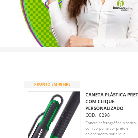
PRONTO EM 48 HRS
CANETA PLÁSTICA PRE
COM CLIQUE.
PERSONALIZADO
COD.:
0298
Caneta esferográfica plástica,
com corpo na cor preto e
acionamento por clique.