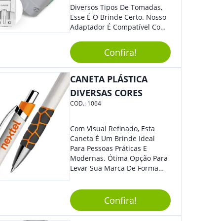
Diversos Tipos De Tomadas,
Esse É O Brinde Certo. Nosso
Adaptador É Compatível Com
Mais De 150 Padrões De
Diferentes Países E Com
Confira!
Todas As Tensões. Em
Tamanho Compacto, É
Perfeito Para Carregar Na
CANETA PLÁSTICA
Bolsa Ou Na Mochila. É A
DIVERSAS CORES
Praticidade Que Todos
COD.:
1064
Precisam Em Apenas Um
Item! Demais, Não É?!
Personalize-O Com Sua Marca
Com Visual Refinado, Esta
E Ofereça A Seus Clientes E
Caneta É Um Brinde Ideal
Colaboradores. Útil E
Para Pessoas Práticas E
Funcional, Com Certeza Todo
Modernas. Ótima Opção Para
Mundo Irá Amar.
Levar Sua Marca De Forma
Estilosa, Agregando Valor Para
Sua Empresa Em Eventos,
Reuniões Corporativas Ou Até
Confira!
Mesmo Para Presentear
Colaboradores E Parceiros De