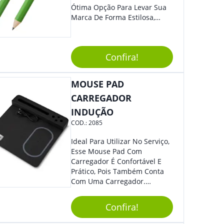
Ótima Opção Para Levar Sua
Marca De Forma Estilosa,
Agregando Valor Para Sua
Empresa Em Eventos,
Reuniões Corporativas Ou Até
Confira!
Mesmo Para Presentear
Colaboradores E Parceiros De
Sua Empresa.
MOUSE PAD
CARREGADOR
INDUÇÃO
COD.:
2085
Ideal Para Utilizar No Serviço,
Esse Mouse Pad Com
Carregador É Confortável E
Prático, Pois Também Conta
Com Uma Carregador.
Demais, Não É?! O Material É
Resistente, Com A Qualidade
Confira!
Que Os Colaboradores
Buscam, E O Design É