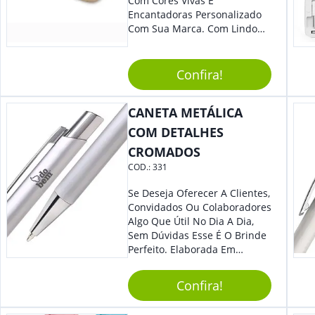
Com Cores Vivas E
Encantadoras Personalizado
Com Sua Marca. Com Lindo
Design, O Brinde É Versátil
Para Diversas Ocasiões.
Perfeito, Não É?!
Confira!
CANETA METÁLICA
COM DETALHES
CROMADOS
COD.:
331
Se Deseja Oferecer A Clientes,
Convidados Ou Colaboradores
Algo Que Útil No Dia A Dia,
Sem Dúvidas Esse É O Brinde
Perfeito. Elaborada Em
Plástico Fosco E Resistente E
Com Detalhes Em Metal, Essa
Confira!
Incrível Caneta Esferográfica É
Acionada Na Por Clic Na Parte