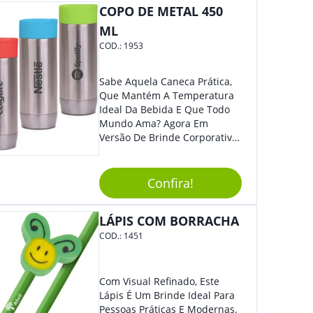
Colaboradores E Parceiros De
COPO DE METAL 450
Sua Empresa.
ML
COD.:
1953
Sabe Aquela Caneca Prática,
Que Mantém A Temperatura
Ideal Da Bebida E Que Todo
Mundo Ama? Agora Em
Versão De Brinde Corporativo
Para Que Você Possa Levar
Sua Marca Com Muito Estilo E
Acrescentar Ainda Mais
Confira!
Praticidade À Eventos E Feiras
De Exposição.
LÁPIS COM BORRACHA
COD.:
1451
Com Visual Refinado, Este
Lápis É Um Brinde Ideal Para
Pessoas Práticas E Modernas.