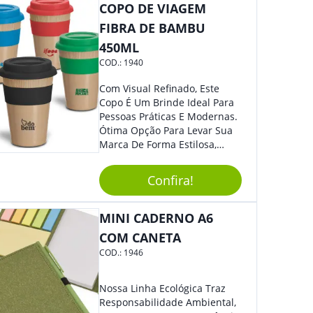
COPO DE VIAGEM
Sua Empresa.
FIBRA DE BAMBU
450ML
COD.:
1940
Com Visual Refinado, Este
Copo É Um Brinde Ideal Para
Pessoas Práticas E Modernas.
Ótima Opção Para Levar Sua
Marca De Forma Estilosa,
Agregando Valor Para Sua
Empresa Em Eventos,
Confira!
Reuniões Corporativas Ou Até
Mesmo Para Presentear
Colaboradores.
MINI CADERNO A6
COM CANETA
COD.:
1946
Nossa Linha Ecológica Traz
Responsabilidade Ambiental,