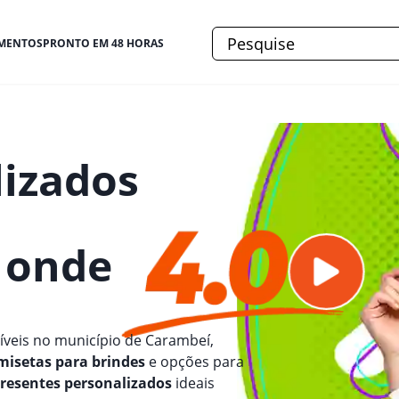
MENTOS
PRONTO EM 48 HORAS
lizados
e onde
veis no município de Carambeí,
misetas para brindes
e opções para
resentes personalizados
ideais