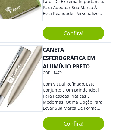
Fator De Extrema Importância.
Para Adequar Sua Marca À
Essa Realidade, Personalize
Nosso Incrível Bloco De
Anotações Com Post-It E
Caneta. Elaborado A Partir De
Confira!
Material Reciclado, O Brinde
Também É Prático, Tornando-
CANETA
Se Assim Excelente Para Uso
Cotidiano. Perfeito, Não É?!
ESFEROGRÁFICA EM
ALUMÍNIO PRETO
COD.:
1479
Com Visual Refinado, Este
Conjunto É Um Brinde Ideal
Para Pessoas Práticas E
Modernas. Ótima Opção Para
Levar Sua Marca De Forma
Estilosa, Agregando Valor Para
Sua Empresa Em Eventos,
Confira!
Reuniões Corporativas Ou Até
Mesmo Para Presentear