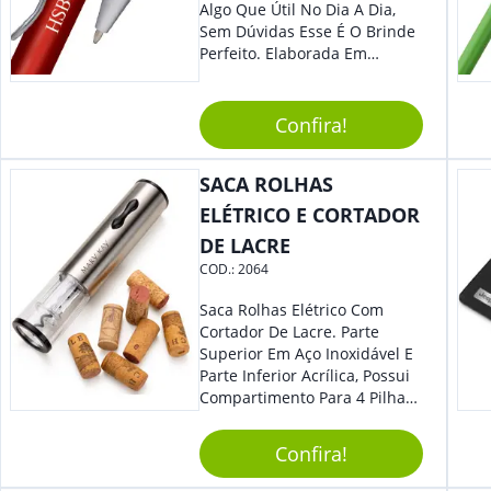
Algo Que Útil No Dia A Dia,
Sem Dúvidas Esse É O Brinde
Perfeito. Elaborada Em
Plástico Fosco E Resistente E
Com Detalhes Em Metal, Essa
Incrível Caneta Esferográfica É
Confira!
Acionada Na Por Clic Na Parte
Superior.
SACA ROLHAS
ELÉTRICO E CORTADOR
DE LACRE
COD.:
2064
Saca Rolhas Elétrico Com
Cortador De Lacre. Parte
Superior Em Aço Inoxidável E
Parte Inferior Acrílica, Possui
Compartimento Para 4 Pilhas
Aa Na Parte Superior (Não
Acompanha Pilhas) – Contém
Confira!
Desenho Indicativo De
Abertura E Fechamento Da