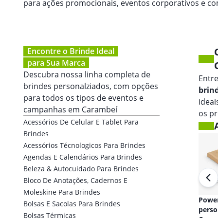
para ações promocionais, eventos corporativos e 
Encontre o Brinde Ideal
para Sua Marca
Descubra nossa linha completa de
Entr
brindes personalziados, com opções
brin
para todos os tipos de eventos e
idea
campanhas em
Carambeí
os p
Acessórios De Celular E Tablet Para
Brindes
Acessórios Técnologicos Para Brindes
Agendas E Calendários Para Brindes
Beleza & Autocuidado Para Brindes
Bloco De Anotações, Cadernos E
Moleskine Para Brindes
Fones de ouvido
Powe
Bolsas E Sacolas Para Brindes
personalizado em
perso
Bolsas Térmicas