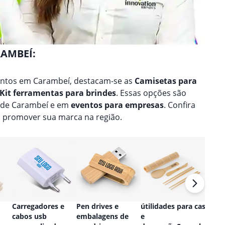
RAMBEÍ:
entos em Carambeí, destacam-se as
Camisetas para
Kit ferramentas para brindes
. Essas opções são
e de Carambeí e em
eventos para empresas
. Confira
 promover sua marca na região.
Carregadores e
Pen drives e
útilidades para casa
Relóg
cabos usb
embalagens de
e
perso