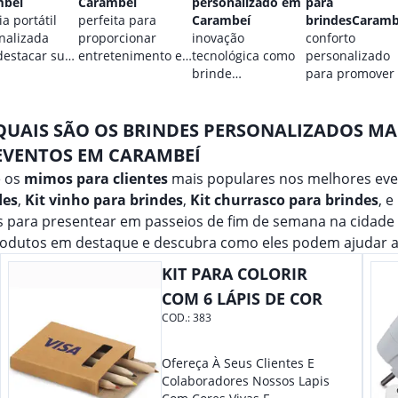
mbeí
Carambeí
personalizado em
para
a portátil
perfeita para
Carambeí
brindesCaramb
nalizada
proporcionar
inovação
conforto
destacar sua
entretenimento e
tecnológica como
personalizado
.
destacar sua
brinde
para promover
marca em
promocional para
marca.
qualquer ocasião.
eventos.
QUAIS SÃO OS BRINDES PERSONALIZADOS M
EVENTOS EM CARAMBEÍ
e os
mimos para clientes
mais populares nos melhores ev
des
,
Kit vinho para brindes
,
Kit churrasco para brindes
, e
is para presentear em passeios de fim de semana na cidad
rodutos em destaque e descubra como eles podem ajudar a
KIT PARA COLORIR
COM 6 LÁPIS DE COR
COD.:
383
Ofereça À Seus Clientes E
Colaboradores Nossos Lapis