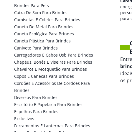
Carambeí
Cara
Brindes Para Pets
qualidade de som
energi
Caixa De Som Para Brindes
personalizada
perso
para seus eventos.
para 
Camisetas E Coletes Para Brindes
marca
Caneta De Metal Para Brindes
Caneta Ecológica Para Brindes
Caneta Plástica Para Brindes
Canivete Para Brindes
Carregadores E Cabos Usb Para Brindes
Entr
Chapéus, Bonés E Viseiras Para Brindes
brin
Chaveiros E Mosquetão Para Brindes
idea
Copos E Canecas Para Brindes
os p
Cordões E Acessórios De Cordões Para
Brindes
Diversos Para Brindes
Escritório E Papelaria Para Brindes
Espelhos Para Brindes
Exclusivos
Ferramentas E Lanternas Para Brindes