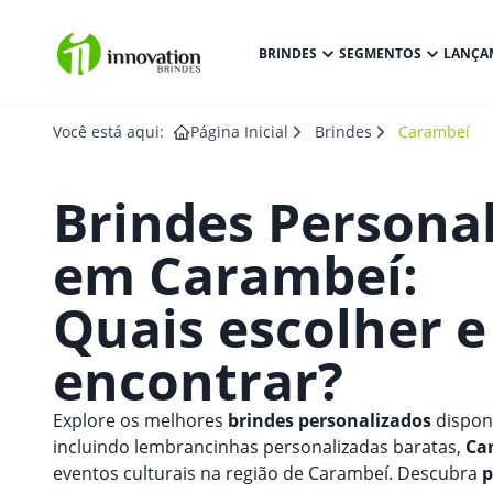
BRINDES
SEGMENTOS
LANÇA
Você está aqui:
Página Inicial
Brindes
Carambeí
Brindes Persona
em
Carambeí
:
Quais escolher 
encontrar?
Explore os melhores
brindes personalizados
disponí
incluindo
lembrancinhas personalizadas baratas
,
Ca
eventos culturais na região de Carambeí. Descubra
p