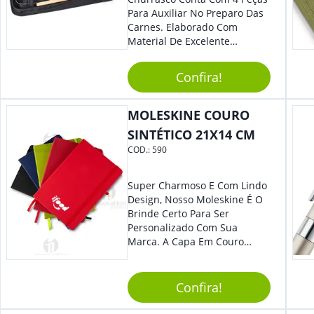
Para Auxiliar No Preparo Das
Carnes. Elaborado Com
Material De Excelente
Qualidade E Design
Tradicional, Sem Dúvidas É O
Confira!
Brinde Certo Para Todos Os
Públicos. Personalize-O Com
Sua Marca. Seus Clientes E
MOLESKINE COURO
Colaboradores Com Certeza
SINTÉTICO 21X14 CM
Irão Adorar.
COD.:
590
Super Charmoso E Com Lindo
Design, Nosso Moleskine É O
Brinde Certo Para Ser
Personalizado Com Sua
Marca. A Capa Em Couro
Sintético É Resistente, E O
Elástico Permite Maior
Segurança Ao Carregá-Lo.
Confira!
Ofereça A Seus Clientes E
Colaboradores, Sem Dúvidas