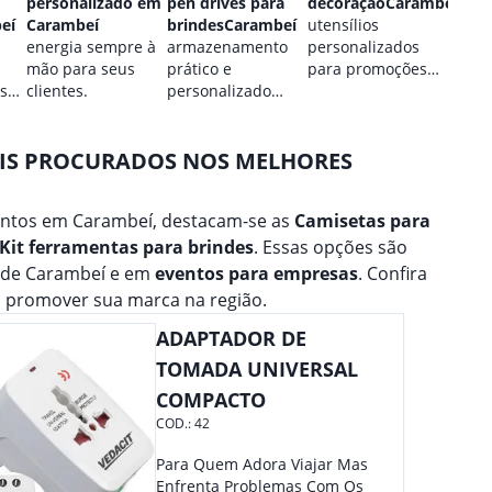
personalizado em
pen drives para
decoraçãoCarambeí
Cara
eí
Carambeí
brindesCarambeí
utensílios
estilo
energia sempre à
armazenamento
personalizados
perso
mão para seus
prático e
para promoções
para 
 sua
clientes.
personalizado
culinárias.
marca
para seus dados.
AIS PROCURADOS NOS MELHORES
entos em Carambeí, destacam-se as
Camisetas para
Kit ferramentas para brindes
. Essas opções são
e de Carambeí e em
eventos para empresas
. Confira
 promover sua marca na região.
ADAPTADOR DE
TOMADA UNIVERSAL
COMPACTO
COD.:
42
Para Quem Adora Viajar Mas
Enfrenta Problemas Com Os