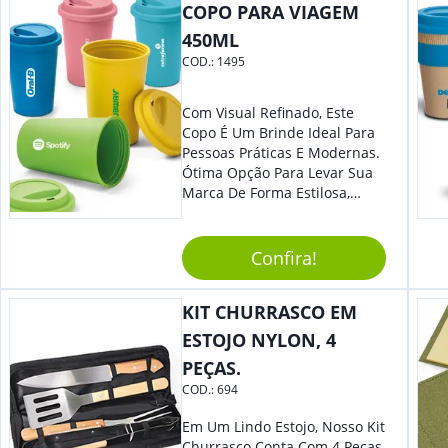
Superior.
COPO PARA VIAGEM
450ML
COD.:
1495
Com Visual Refinado, Este
Copo É Um Brinde Ideal Para
Pessoas Práticas E Modernas.
Ótima Opção Para Levar Sua
Marca De Forma Estilosa,
Agregando Valor Para Sua
Empresa Em Eventos,
Reuniões Corporativas Ou Até
Confira!
Mesmo Para Presentear
Colaboradores.
KIT CHURRASCO EM
ESTOJO NYLON, 4
PEÇAS.
COD.:
694
Em Um Lindo Estojo, Nosso Kit
Churrasco Conta Com 4 Peças