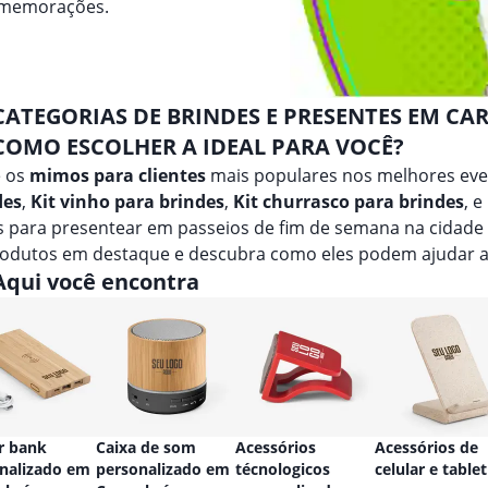
comemorações.
CATEGORIAS DE BRINDES E PRESENTES EM CA
COMO ESCOLHER A IDEAL PARA VOCÊ?
e os
mimos para clientes
mais populares nos melhores ev
des
,
Kit vinho para brindes
,
Kit churrasco para brindes
, e
is para presentear em passeios de fim de semana na cidad
rodutos em destaque e descubra como eles podem ajudar a
Aqui você encontra
r bank
Caixa de som
Acessórios
Acessórios de
nalizado em
personalizado em
técnologicos
celular e tablet