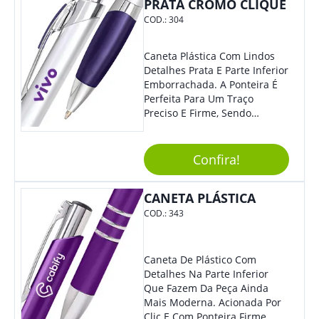
PRATA CROMO CLIQUE
COD.:
304
Caneta Plástica Com Lindos
Detalhes Prata E Parte Inferior
Emborrachada. A Ponteira É
Perfeita Para Um Traço
Preciso E Firme, Sendo
Acionada Por Clique.
Tradicional Porém Com
Design Minimalista Que Faz
Confira!
Toda Diferença.
CANETA PLÁSTICA
COD.:
343
Caneta De Plástico Com
Detalhes Na Parte Inferior
Que Fazem Da Peça Ainda
Mais Moderna. Acionada Por
Clic E Com Ponteira Firme