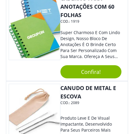
ANOTAÇÕES COM 60
FOLHAS
COD.:
1919
Super Charmoso E Com Lindo
Design, Nosso Bloco De
Anotações É O Brinde Certo
Para Ser Personalizado Com
Sua Marca. Ofereça A Seus
Clientes E Colaboradores, Sem
Dúvidas Eles Irão Adorar.
Confira!
CANUDO DE METAL E
ESCOVA
COD.:
2089
Produto Leve E De Visual
Impactante, Desenvolvido
Para Seus Parceiros Mais