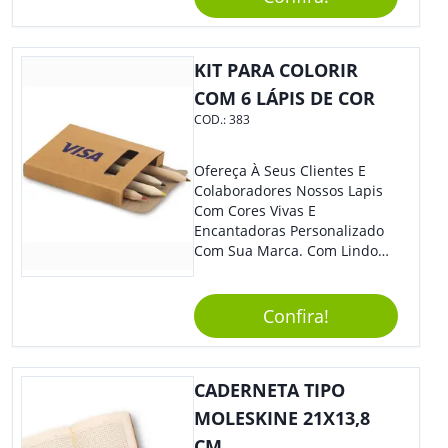
Incrível Caneta Esferográfica É
Acionada Na Por Clic Na Parte
Superior.
KIT PARA COLORIR
COM 6 LÁPIS DE COR
COD.:
383
Ofereça À Seus Clientes E
Colaboradores Nossos Lapis
Com Cores Vivas E
Encantadoras Personalizado
Com Sua Marca. Com Lindo
Design, O Brinde É Versátil
Para Diversas Ocasiões.
Perfeito, Não É?!
Confira!
CADERNETA TIPO
MOLESKINE 21X13,8
CM