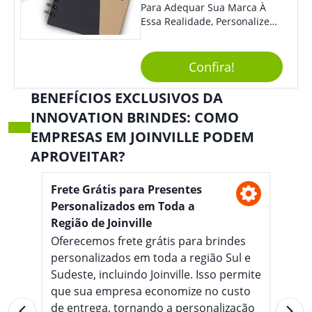
Para Adequar Sua Marca À
Essa Realidade, Personalize
Nosso Incrível Bloco De
Anotações Com Post-It E
Caneta. Elaborado A Partir De
Confira!
Material Reciclado, O Brinde
Também É Prático, Tornando-
BENEFÍCIOS EXCLUSIVOS DA
Se Assim Excelente Para Uso
INNOVATION BRINDES: COMO
Cotidiano. Perfeito, Não É?!
EMPRESAS EM JOINVILLE PODEM
APROVEITAR?
Frete Grátis para Presentes
Personalizados em Toda a
Região de Joinville
Oferecemos frete grátis para brindes
personalizados em toda a região Sul e
Sudeste, incluindo Joinville. Isso permite
que sua empresa economize no custo
de entrega, tornando a personalização