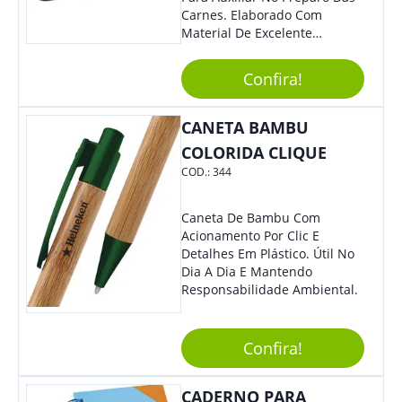
Carnes. Elaborado Com
Material De Excelente
Qualidade E Design
Tradicional, Sem Dúvidas É O
Confira!
Brinde Certo Para Todos Os
Públicos. Personalize-O Com
Sua Marca. Seus Clientes E
CANETA BAMBU
Colaboradores Com Certeza
COLORIDA CLIQUE
Irão Adorar.
COD.:
344
Caneta De Bambu Com
Acionamento Por Clic E
Detalhes Em Plástico. Útil No
Dia A Dia E Mantendo
Responsabilidade Ambiental.
Confira!
CADERNO PARA