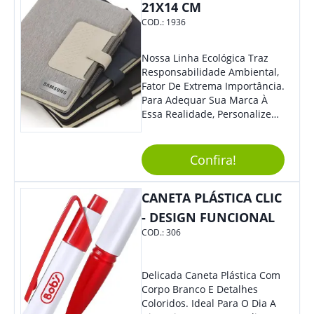
Cotidiano. Perfeito, Não É?!
21X14 CM
COD.:
1936
Nossa Linha Ecológica Traz
Responsabilidade Ambiental,
Fator De Extrema Importância.
Para Adequar Sua Marca À
Essa Realidade, Personalize
Nosso Incrível Bloco De
Anotações Com Post-It E
Caneta. Elaborado A Partir De
Confira!
Material Reciclado, O Brinde
Também É Prático, Tornando-
CANETA PLÁSTICA CLIC
Se Assim Excelente Para Uso
Cotidiano. Perfeito, Não É?!
- DESIGN FUNCIONAL
COD.:
306
Delicada Caneta Plástica Com
Corpo Branco E Detalhes
Coloridos. Ideal Para O Dia A