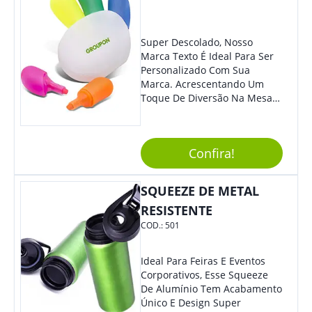
Super Descolado, Nosso
Marca Texto É Ideal Para Ser
Personalizado Com Sua
Marca. Acrescentando Um
Toque De Diversão Na Mesa
Do Escritório Ou De Estudo, O
Brinde Agradará Todos Os
Clientes E Colaboradores. O
Confira!
Grande Destaque De Eventos
E Feiras De Negócio
Certamente Será De Sua
SQUEEZE DE METAL
Empresa.
RESISTENTE
COD.:
501
Ideal Para Feiras E Eventos
Corporativos, Esse Squeeze
De Alumínio Tem Acabamento
Único E Design Super