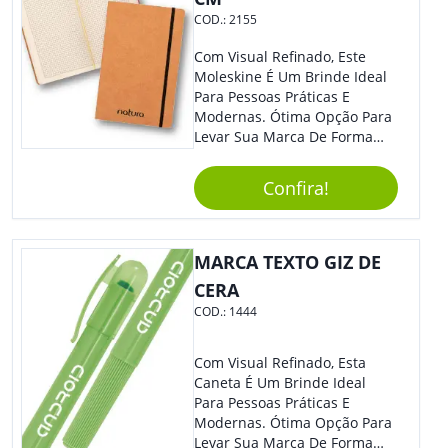
COD.:
2155
Com Visual Refinado, Este
Moleskine É Um Brinde Ideal
Para Pessoas Práticas E
Modernas. Ótima Opção Para
Levar Sua Marca De Forma
Estilosa, Agregando Valor Para
Sua Empresa Em Eventos,
Confira!
Reuniões Corporativas Ou Até
Mesmo Para Presentear
Colaboradores E Parceiros De
Sua Empresa.
MARCA TEXTO GIZ DE
CERA
COD.:
1444
Com Visual Refinado, Esta
Caneta É Um Brinde Ideal
Para Pessoas Práticas E
Modernas. Ótima Opção Para
Levar Sua Marca De Forma