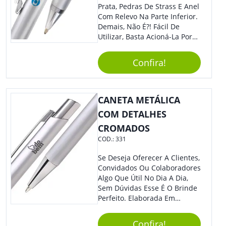
Prata, Pedras De Strass E Anel
Com Relevo Na Parte Inferior.
Demais, Não É?! Fácil De
Utilizar, Basta Acioná-La Por
Clic.
Confira!
CANETA METÁLICA
COM DETALHES
CROMADOS
COD.:
331
Se Deseja Oferecer A Clientes,
Convidados Ou Colaboradores
Algo Que Útil No Dia A Dia,
Sem Dúvidas Esse É O Brinde
Perfeito. Elaborada Em
Plástico Fosco E Resistente E
Com Detalhes Em Metal, Essa
Confira!