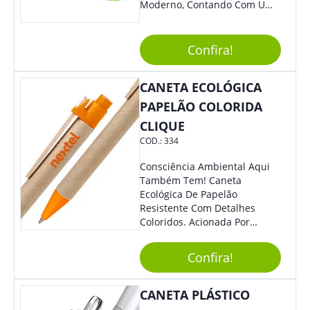
Moderno, Contando Com Uma
Tampa Plástica Que Não
Permite Vazamentos. Sem
Dúvidas É Um Brinde Prático
Confira!
Que Levará Sua Marca Com
Muito Estilo, Agradando À
CANETA ECOLÓGICA
Todos.
PAPELÃO COLORIDA
CLIQUE
COD.:
334
Consciência Ambiental Aqui
Também Tem! Caneta
Ecológica De Papelão
Resistente Com Detalhes
Coloridos. Acionada Por
Clique, É Fácil De Ser Utilizada
E Tem Ponteira Firme, Ideal
Confira!
Para Traços Precisos.
CANETA PLÁSTICO