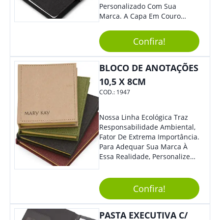
Personalizado Com Sua
Marca. A Capa Em Couro
Sintético É Resistente, E O
Elástico Permite Maior
Confira!
Segurança Ao Carregá-Lo.
Ofereça A Seus Clientes E
Colaboradores, Sem Dúvidas
BLOCO DE ANOTAÇÕES
Eles Irão Adorar.
10,5 X 8CM
COD.:
1947
Nossa Linha Ecológica Traz
Responsabilidade Ambiental,
Fator De Extrema Importância.
Para Adequar Sua Marca À
Essa Realidade, Personalize
Nosso Incrível Bloco De
Anotações Com Post-It E
Caneta. Elaborado A Partir De
Confira!
Material Reciclado, O Brinde
Também É Prático, Tornando-
PASTA EXECUTIVA C/
Se Assim Excelente Para Uso