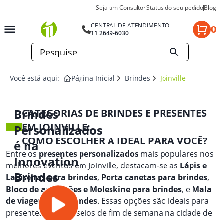
Seja um Consultor
Status do seu pedido
Blog
CENTRAL DE ATENDIMENTO
0
11 2649-6030
Você está aqui:
Página Inicial
Brindes
Joinville
Brindes
CATEGORIAS DE BRINDES E PRESENTES
EM JOINVILLE:
Personalizados
COMO ESCOLHER A IDEAL PARA VOCÊ?
é na
Entre os
presentes personalizados
mais populares nos
Innovation
melhores eventos em Joinville, destacam-se as
Lápis e
Brindes
Lapiseiras para brindes
,
Porta canetas para brindes
,
Bloco de anotações e Moleskine para brindes
, e
Mala
de viagem para brindes
. Essas opções são ideais para
presentear em passeios de fim de semana na cidade de