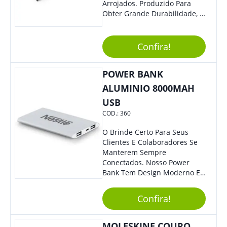
Arrojados. Produzido Para
Obter Grande Durabilidade, É
Uma Ótima Opção Para Levar
Sua Marca De Forma Estilosa,
Agregando Valor Para Sua
Confira!
Empresa Em Eventos.
POWER BANK
ALUMINIO 8000MAH
USB
COD.:
360
O Brinde Certo Para Seus
Clientes E Colaboradores Se
Manterem Sempre
Conectados. Nosso Power
Bank Tem Design Moderno E
Leve, Perfeito Para Carregar
Na Bolsa Ou Na Mochila.
Confira!
Compatível Com Diversos
Aparelhos, O Brinde É Super
Eficiente E Ágil, Ideal Para
MOLESKINE COURO