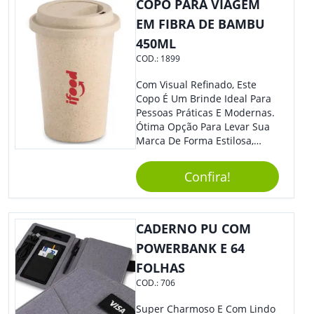
COPO PARA VIAGEM
EM FIBRA DE BAMBU
450ML
COD.:
1899
Com Visual Refinado, Este
Copo É Um Brinde Ideal Para
Pessoas Práticas E Modernas.
Ótima Opção Para Levar Sua
Marca De Forma Estilosa,
Agregando Valor Para Sua
Empresa Em Eventos,
Confira!
Reuniões Corporativas Ou Até
Mesmo Para Presentear
Colaboradores.
CADERNO PU COM
POWERBANK E 64
FOLHAS
COD.:
706
Super Charmoso E Com Lindo