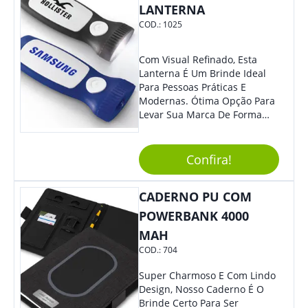
LANTERNA
COD.:
1025
Com Visual Refinado, Esta
Lanterna É Um Brinde Ideal
Para Pessoas Práticas E
Modernas. Ótima Opção Para
Levar Sua Marca De Forma
Estilosa, Agregando Valor Para
Sua Empresa Em Eventos,
Reuniões Corporativas Ou Até
Confira!
Mesmo Para Presentear
Colaboradores E Parceiros De
CADERNO PU COM
Sua Empresa.
POWERBANK 4000
MAH
COD.:
704
Super Charmoso E Com Lindo
Design, Nosso Caderno É O
Brinde Certo Para Ser