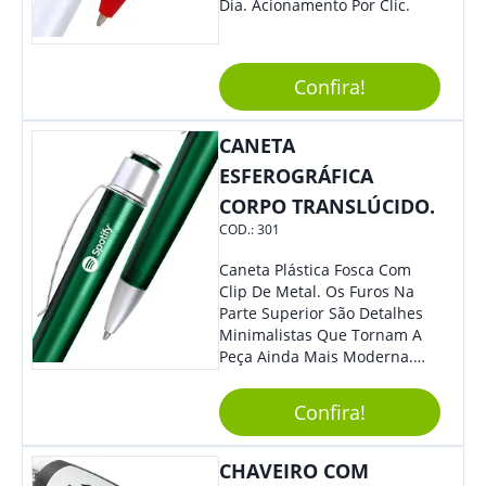
Dia. Acionamento Por Clic.
Confira!
CANETA
ESFEROGRÁFICA
CORPO TRANSLÚCIDO.
COD.:
301
Caneta Plástica Fosca Com
Clip De Metal. Os Furos Na
Parte Superior São Detalhes
Minimalistas Que Tornam A
Peça Ainda Mais Moderna.
Ideal Para Diversas Ocasiões
Em Que Deseja Presentear
Confira!
Seus Convidados E Clientes.
Acionamento Por Clic.
CHAVEIRO COM