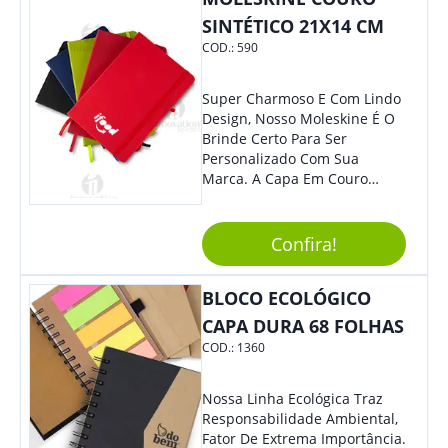
Quem Busca Praticidade No
SINTÉTICO 21X14 CM
Dia A Dia. Personalize-O Com
COD.:
590
Sua Marca E Tenha Ainda
Mais Destaque Em Eventos E
Feiras De Negócios.
Super Charmoso E Com Lindo
Design, Nosso Moleskine É O
Brinde Certo Para Ser
Personalizado Com Sua
Marca. A Capa Em Couro
Sintético É Resistente, E O
Elástico Permite Maior
Segurança Ao Carregá-Lo.
Confira!
Ofereça A Seus Clientes E
Colaboradores, Sem Dúvidas
BLOCO ECOLÓGICO
Eles Irão Adorar.
CAPA DURA 68 FOLHAS
COD.:
1360
Nossa Linha Ecológica Traz
Responsabilidade Ambiental,
Fator De Extrema Importância.