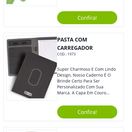
Estilosa, Agregando Valor Para
Sua Empresa Em Eventos,
Reuniões Corporativas Ou Até
Confira!
Mesmo Para Presentear
Colaboradores.
PASTA COM
CARREGADOR
COD.:
1973
Super Charmoso E Com Lindo
Design, Nosso Caderno É O
Brinde Certo Para Ser
Personalizado Com Sua
Marca. A Capa Em Couro
Sintético É Resistente, E O
Elástico Permite Maior
Segurança Ao Carregá-Lo.
Confira!
Ofereça A Seus Clientes E
Colaboradores, Sem Dúvidas
Eles Irão Adorar.