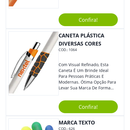
Confira!
CANETA PLÁSTICA
DIVERSAS CORES
COD.:
1064
Com Visual Refinado, Esta
Caneta É Um Brinde Ideal
Para Pessoas Práticas E
Modernas. Ótima Opção Para
Levar Sua Marca De Forma
Estilosa, Agregando Valor Para
Sua Empresa Em Eventos,
Reuniões Corporativas Ou Até
Confira!
Mesmo Para Presentear
Colaboradores E Parceiros De
MARCA TEXTO
Sua Empresa.
COD.:
626