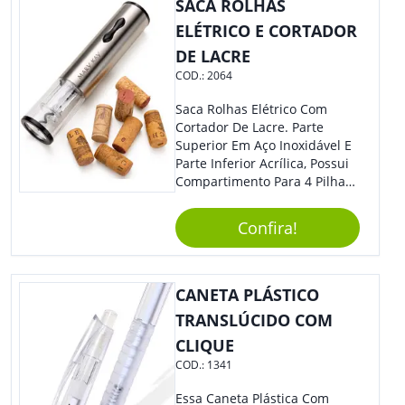
Sua Empresa.
SACA ROLHAS
ELÉTRICO E CORTADOR
DE LACRE
COD.:
2064
Saca Rolhas Elétrico Com
Cortador De Lacre. Parte
Superior Em Aço Inoxidável E
Parte Inferior Acrílica, Possui
Compartimento Para 4 Pilhas
Aa Na Parte Superior (Não
Acompanha Pilhas) – Contém
Confira!
Desenho Indicativo De
Abertura E Fechamento Da
Tampa; Botões Para Extração
E Remoção De Rolhas E Parte
CANETA PLÁSTICO
Inferior Com Anel Cortador De
TRANSLÚCIDO COM
Lacre (Removível).
CLIQUE
COD.:
1341
Essa Caneta Plástica Com