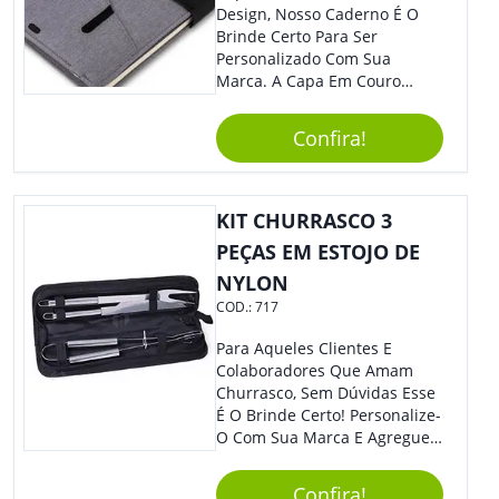
Design, Nosso Caderno É O
Brinde Certo Para Ser
Personalizado Com Sua
Marca. A Capa Em Couro
Sintético É Resistente, E O
Elástico Permite Maior
Confira!
Segurança Ao Carregá-Lo.
Ofereça A Seus Clientes E
Colaboradores, Sem Dúvidas
Eles Irão Adorar.
KIT CHURRASCO 3
PEÇAS EM ESTOJO DE
NYLON
COD.:
717
Para Aqueles Clientes E
Colaboradores Que Amam
Churrasco, Sem Dúvidas Esse
É O Brinde Certo! Personalize-
O Com Sua Marca E Agregue
Ainda Mais Visibilidade. O Kit
É Composto Por 3 Peças Para
Confira!