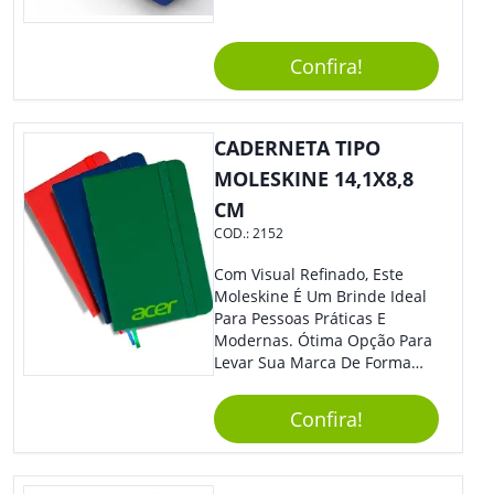
Estilosa, Agregando Valor Para
Sua Empresa Em Eventos,
Reuniões Corporativas Ou Até
Confira!
Mesmo Para Presentear
Colaboradores E Parceiros De
Sua Empresa.
CADERNETA TIPO
MOLESKINE 14,1X8,8
CM
COD.:
2152
Com Visual Refinado, Este
Moleskine É Um Brinde Ideal
Para Pessoas Práticas E
Modernas. Ótima Opção Para
Levar Sua Marca De Forma
Estilosa, Agregando Valor Para
Sua Empresa Em Eventos,
Confira!
Reuniões Corporativas Ou Até
Mesmo Para Presentear
Colaboradores E Parceiros De