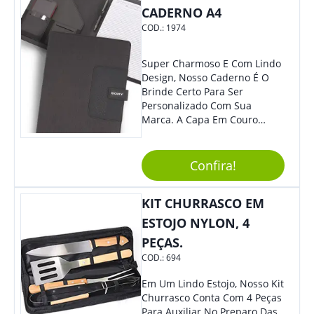
Cotidiano. Perfeito, Não É?!
CADERNO A4
COD.:
1974
Super Charmoso E Com Lindo
Design, Nosso Caderno É O
Brinde Certo Para Ser
Personalizado Com Sua
Marca. A Capa Em Couro
Sintético É Resistente, E O
Elástico Permite Maior
Segurança Ao Carregá-Lo.
Confira!
Ofereça A Seus Clientes E
Colaboradores, Sem Dúvidas
KIT CHURRASCO EM
Eles Irão Adorar.
ESTOJO NYLON, 4
PEÇAS.
COD.:
694
Em Um Lindo Estojo, Nosso Kit
Churrasco Conta Com 4 Peças
Para Auxiliar No Preparo Das