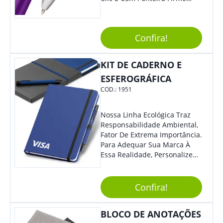
Para Traços Precisos.
Confira!
KIT DE CADERNO E
ESFEROGRÁFICA
COD.:
1951
Nossa Linha Ecológica Traz
Responsabilidade Ambiental,
Fator De Extrema Importância.
Para Adequar Sua Marca À
Essa Realidade, Personalize
Nosso Incrível Bloco De
Anotações Com Post-It E
Caneta. Elaborado A Partir De
Confira!
Material Reciclado, O Brinde
Também É Prático, Tornando-
BLOCO DE ANOTAÇÕES
Se Assim Excelente Para Uso