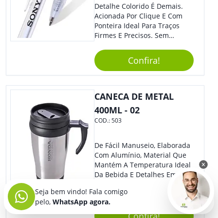
Detalhe Colorido É Demais.
Acionada Por Clique E Com
Ponteira Ideal Para Traços
Firmes E Precisos. Sem
Dúvidas É Um Excelente
Brinde Para Representar Sua
Confira!
Marca. Dimensões: 1.6 Cm X
14 Cm X 1.6 Cm
CANECA DE METAL
400ML - 02
COD.:
503
De Fácil Manuseio, Elaborada
Com Alumínio, Material Que
Mantém A Temperatura Ideal
Da Bebida E Detalhes Em
Plástico, Essa Caneca É Ideal
Seja bem vindo! Fala comigo
Para Levar Sua Marca Com
pelo,
WhatsApp agora.
Estilo E Surpreender À Todos.
Versátil, O Brinde Se Adequa
Confira!