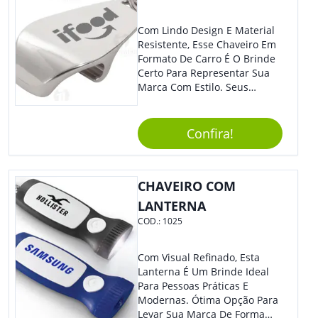
Personalize-O Com Sua Marca
E Ofereça A Seus Clientes E
Com Lindo Design E Material
Colaboradores. Útil E
Resistente, Esse Chaveiro Em
Funcional, Com Certeza Todo
Formato De Carro É O Brinde
Mundo Irá Amar.
Certo Para Representar Sua
Marca Com Estilo. Seus
Clientes E Colaboradores Irão
Adorar.
Confira!
CHAVEIRO COM
LANTERNA
COD.:
1025
Com Visual Refinado, Esta
Lanterna É Um Brinde Ideal
Para Pessoas Práticas E
Modernas. Ótima Opção Para
Levar Sua Marca De Forma