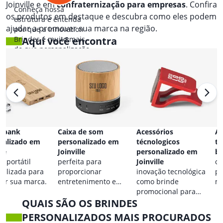
Joinville e em
confraternização para empresas
. Confira
Conheça nossa
os produtos em destaque e descubra como eles podem
estrutura e entenda
ajudar a promover sua marca na região.
por que a Innovation
Brindes é muito mais
Aqui você encontra
do que personalização.
 bank
Caixa de som
Acessórios
Ac
nalizado em
personalizado em
técnologicos
ta
lle
Joinville
personalizado em
br
a portátil
perfeita para
Joinville
co
nalizada para
proporcionar
inovação tecnológica
pa
car sua marca.
entretenimento e
como brinde
ma
destacar sua marca em
promocional para
QUAIS SÃO OS BRINDES
qualquer ocasião.
eventos.
PERSONALIZADOS MAIS PROCURADOS