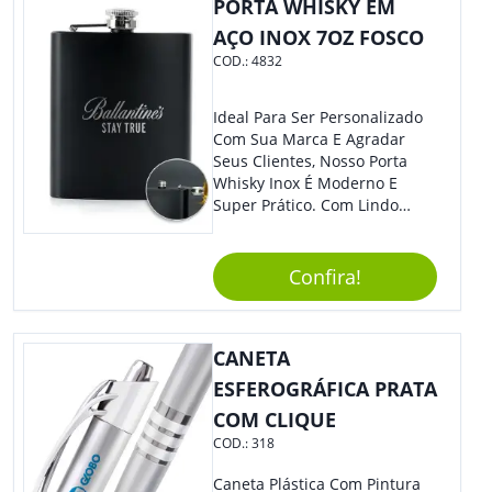
PORTA WHISKY EM
AÇO INOX 7OZ FOSCO
COD.:
4832
Ideal Para Ser Personalizado
Com Sua Marca E Agradar
Seus Clientes, Nosso Porta
Whisky Inox É Moderno E
Super Prático. Com Lindo
Design, O Brinde Será O
Grande Diferencial Em
Eventos E Feiras Corporativas.
Confira!
CANETA
ESFEROGRÁFICA PRATA
COM CLIQUE
COD.:
318
Caneta Plástica Com Pintura