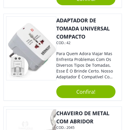
O Auxílio No Preparo De
Carnes, Em Um Lindo Estojo. É
A Garantia De Sucesso Para
Sua Empresa Em Feiras E
ADAPTADOR DE
Eventos Corporativos.
TOMADA UNIVERSAL
COMPACTO
COD.:
42
Para Quem Adora Viajar Mas
Enfrenta Problemas Com Os
Diversos Tipos De Tomadas,
Esse É O Brinde Certo. Nosso
Adaptador É Compatível Com
Mais De 150 Padrões De
Diferentes Países E Com
Confira!
Todas As Tensões. Em
Tamanho Compacto, É
Perfeito Para Carregar Na
Bolsa Ou Na Mochila. É A
CHAVEIRO DE METAL
Praticidade Que Todos
COM ABRIDOR
Precisam Em Apenas Um
COD.:
2045
Item! Demais, Não É?!