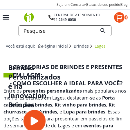
Seja um Consultor
Status do seu pedido
Blog
CENTRAL DE ATENDIMENTO
0
11 2649-6030
Você está aqui:
Página Inicial
Brindes
Lages
Brindes
CATEGORIAS DE BRINDES E PRESENTES
EM LAGES:
Personalizados
COMO ESCOLHER A IDEAL PARA VOCÊ?
é na
Entre os
presentes personalizados
mais populares nos
Innovation
melhores eventos em Lages, destacam-se as
Porta
Brindes
canetas para brindes
,
Kit vinho para brindes
,
Kit
churrasco para brindes
, e
Lupa para brindes
. Essas
opções são ideais para presentear em passeios de fim
de semana na cidade de Lages e em
eventos para