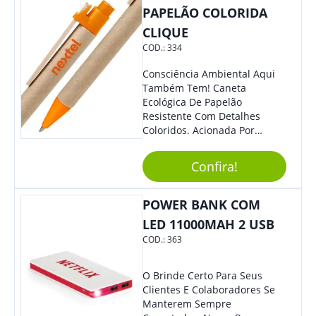
PAPELÃO COLORIDA
CLIQUE
COD.:
334
Consciência Ambiental Aqui
Também Tem! Caneta
Ecológica De Papelão
Resistente Com Detalhes
Coloridos. Acionada Por
Clique, É Fácil De Ser Utilizada
E Tem Ponteira Firme, Ideal
Confira!
Para Traços Precisos.
POWER BANK COM
LED 11000MAH 2 USB
COD.:
363
O Brinde Certo Para Seus
Clientes E Colaboradores Se
Manterem Sempre