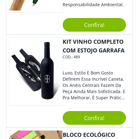
Responsabilidade Ambiental.
Confira!
KIT VINHO COMPLETO
COM ESTOJO GARRAFA
COD.:
489
Luxo, Estilo E Bom Gosto
Definem Essa Incrível Caneta.
Os Anéis Centrais Fazem Da
Peça Ainda Mais Sofisticada. E
Pra Melhorar, É Super Prática
Com Sistema De Acionamento
Por Giro. É De Impressionar!
Confira!
BLOCO ECOLÓGICO