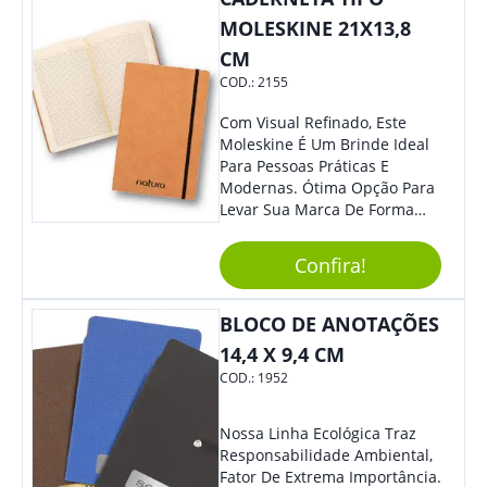
MOLESKINE 21X13,8
CM
COD.:
2155
Com Visual Refinado, Este
Moleskine É Um Brinde Ideal
Para Pessoas Práticas E
Modernas. Ótima Opção Para
Levar Sua Marca De Forma
Estilosa, Agregando Valor Para
Sua Empresa Em Eventos,
Confira!
Reuniões Corporativas Ou Até
Mesmo Para Presentear
Colaboradores E Parceiros De
BLOCO DE ANOTAÇÕES
Sua Empresa.
14,4 X 9,4 CM
COD.:
1952
Nossa Linha Ecológica Traz
Responsabilidade Ambiental,
Fator De Extrema Importância.