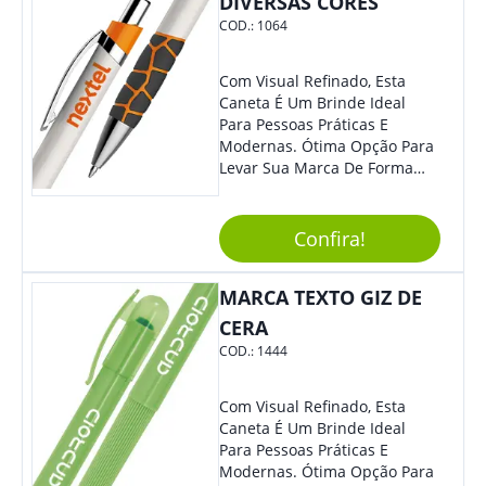
DIVERSAS CORES
COD.:
1064
Com Visual Refinado, Esta
Caneta É Um Brinde Ideal
Para Pessoas Práticas E
Modernas. Ótima Opção Para
Levar Sua Marca De Forma
Estilosa, Agregando Valor Para
Sua Empresa Em Eventos,
Reuniões Corporativas Ou Até
Confira!
Mesmo Para Presentear
Colaboradores E Parceiros De
MARCA TEXTO GIZ DE
Sua Empresa.
CERA
COD.:
1444
Com Visual Refinado, Esta
Caneta É Um Brinde Ideal
Para Pessoas Práticas E
Modernas. Ótima Opção Para