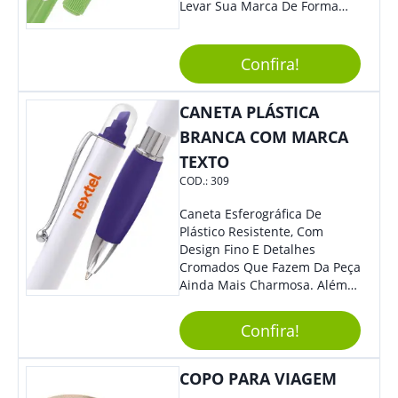
Levar Sua Marca De Forma
Estilosa, Agregando Valor Para
Sua Empresa Em Eventos,
Reuniões Corporativas Ou Até
Confira!
Mesmo Para Presentear
Colaboradores.
CANETA PLÁSTICA
BRANCA COM MARCA
TEXTO
COD.:
309
Caneta Esferográfica De
Plástico Resistente, Com
Design Fino E Detalhes
Cromados Que Fazem Da Peça
Ainda Mais Charmosa. Além
Disso, É Super Prática Pois
Seu Acionamento É Por Giro.
Confira!
Perfeita Para Diversas
Ocasiões Do Dia A Dia.
COPO PARA VIAGEM