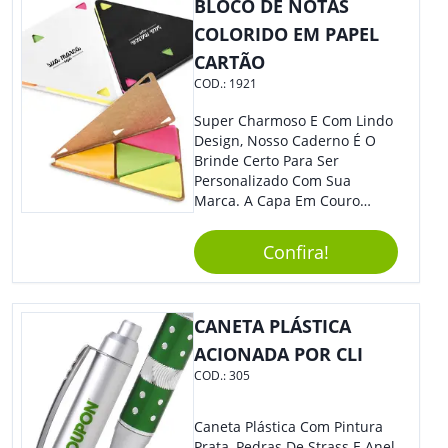
BLOCO DE NOTAS
Cotidiano. Perfeito, Não É?!
COLORIDO EM PAPEL
CARTÃO
COD.:
1921
Super Charmoso E Com Lindo
Design, Nosso Caderno É O
Brinde Certo Para Ser
Personalizado Com Sua
Marca. A Capa Em Couro
Sintético É Resistente, E O
Elástico Permite Maior
Confira!
Segurança Ao Carregá-Lo.
Ofereça A Seus Clientes E
Colaboradores, Sem Dúvidas
Eles Irão Adorar.
CANETA PLÁSTICA
ACIONADA POR CLI
COD.:
305
Caneta Plástica Com Pintura
Prata, Pedras De Strass E Anel