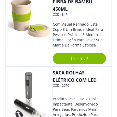
FIBRA DE BAMBU
450ML
COD.:
347
Com Visual Refinado, Este
Copo É Um Brinde Ideal Para
Pessoas Práticas E Modernas.
Ótima Opção Para Levar Sua
Marca De Forma Estilosa,
Agregando Valor Para Sua
Empresa Em Eventos,
Confira!
Reuniões Corporativas Ou Até
Mesmo Para Presentear
Colaboradores.
SACA ROLHAS
ELÉTRICO COM LED
COD.:
2070
Produto Leve E De Visual
Impactante, Desenvolvido
Para Seus Parceiros Mais
Arrojados. Produzido Para