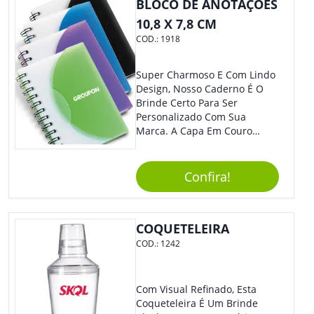
BLOCO DE ANOTAÇÕES
10,8 X 7,8 CM
COD.:
1918
Super Charmoso E Com Lindo
Design, Nosso Caderno É O
Brinde Certo Para Ser
Personalizado Com Sua
Marca. A Capa Em Couro
Sintético É Resistente, E O
Elástico Permite Maior
Segurança Ao Carregá-Lo.
Confira!
Ofereça A Seus Clientes E
Colaboradores, Sem Dúvidas
Eles Irão Adorar.
COQUETELEIRA
COD.:
1242
Com Visual Refinado, Esta
Coqueteleira É Um Brinde