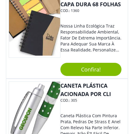
CAPA DURA 68 FOLHAS
COD.:
1360
Nossa Linha Ecológica Traz
Responsabilidade Ambiental,
Fator De Extrema Importância.
Para Adequar Sua Marca À
Essa Realidade, Personalize
Nosso Incrível Bloco De
Anotações Com Post-It E
Caneta. Elaborado A Partir De
Confira!
Material Reciclado, O Brinde
Também É Prático, Tornando-
CANETA PLÁSTICA
Se Assim Excelente Para Uso
Cotidiano. Perfeito, Não É?!
ACIONADA POR CLI
COD.:
305
Caneta Plástica Com Pintura
Prata, Pedras De Strass E Anel
Com Relevo Na Parte Inferior.
Demais, Não É?! Fácil De