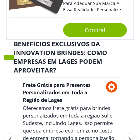
Para Adequar Sua Marca À
Essa Realidade, Personalize
Nosso Incrível Bloco De
Anotações Com Post-It E
Caneta. Elaborado A Partir De
Confira!
Material Reciclado, O Brinde
Também É Prático, Tornando-
BENEFÍCIOS EXCLUSIVOS DA
Se Assim Excelente Para Uso
INNOVATION BRINDES: COMO
Cotidiano. Perfeito, Não É?!
EMPRESAS EM LAGES PODEM
APROVEITAR?
Frete Grátis para Presentes
Personalizados em Toda a
Região de Lages
Oferecemos frete grátis para brindes
personalizados em toda a região Sul e
Sudeste, incluindo Lages. Isso permite
que sua empresa economize no custo
de entrega, tornando a personalização