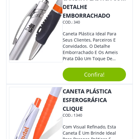
Lindo Design.
DETALHE
EMBORRACHADO
COD.:
340
Caneta Plástica Ideal Para
Seus Clientes, Parceiros E
Convidados. O Detalhe
Emborrachado E Os Ameis
Prata Dão Um Toque De
Modernidade À Peça.
Acionamento Por Clique.
Confira!
CANETA PLÁSTICA
ESFEROGRÁFICA
CLIQUE
COD.:
1340
Com Visual Refinado, Esta
Caneta É Um Brinde Ideal