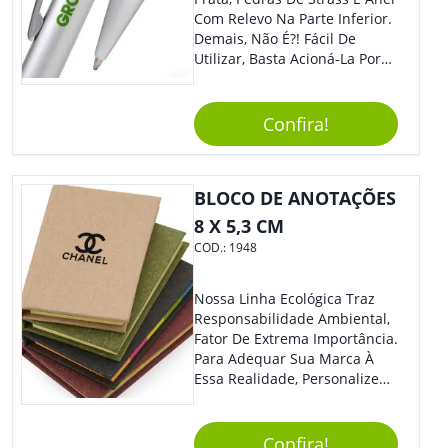
Com Relevo Na Parte Inferior.
Demais, Não É?! Fácil De
Utilizar, Basta Acioná-La Por
Clic.
Confira!
BLOCO DE ANOTAÇÕES
8 X 5,3 CM
COD.:
1948
Nossa Linha Ecológica Traz
Responsabilidade Ambiental,
Fator De Extrema Importância.
Para Adequar Sua Marca À
Essa Realidade, Personalize
Nosso Incrível Bloco De
Anotações Com Post-It E
Caneta. Elaborado A Partir De
Confira!