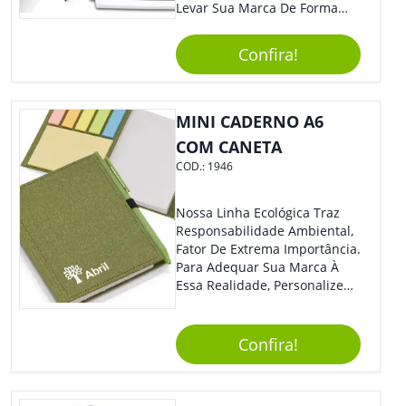
Levar Sua Marca De Forma
Estilosa, Agregando Valor Para
Sua Empresa Em Eventos,
Confira!
Reuniões Corporativas Ou Até
Mesmo Para Presentear
Colaboradores E Parceiros De
Sua Empresa.
MINI CADERNO A6
COM CANETA
COD.:
1946
Nossa Linha Ecológica Traz
Responsabilidade Ambiental,
Fator De Extrema Importância.
Para Adequar Sua Marca À
Essa Realidade, Personalize
Nosso Incrível Bloco De
Anotações Com Post-It E
Caneta. Elaborado A Partir De
Confira!
Material Reciclado, O Brinde
Também É Prático, Tornando-
Se Assim Excelente Para Uso