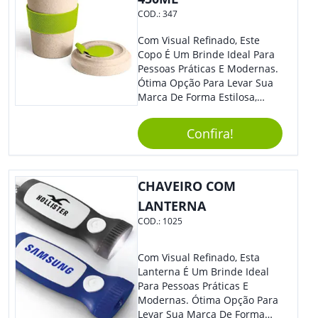
COD.:
347
Com Visual Refinado, Este
Copo É Um Brinde Ideal Para
Pessoas Práticas E Modernas.
Ótima Opção Para Levar Sua
Marca De Forma Estilosa,
Agregando Valor Para Sua
Empresa Em Eventos,
Confira!
Reuniões Corporativas Ou Até
Mesmo Para Presentear
Colaboradores.
CHAVEIRO COM
LANTERNA
COD.:
1025
Com Visual Refinado, Esta
Lanterna É Um Brinde Ideal
Para Pessoas Práticas E
Modernas. Ótima Opção Para
Levar Sua Marca De Forma