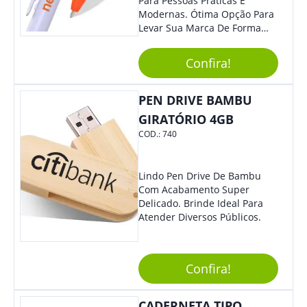
Para Pessoas Práticas E
Modernas. Ótima Opção Para
Levar Sua Marca De Forma
Estilosa, Agregando Valor Para
Sua Empresa Em Eventos,
Confira!
Reuniões Corporativas Ou Até
Mesmo Para Presentear
Colaboradores.
PEN DRIVE BAMBU
GIRATÓRIO 4GB
COD.:
740
Lindo Pen Drive De Bambu
Com Acabamento Super
Delicado. Brinde Ideal Para
Atender Diversos Públicos.
Confira!
CADERNETA TIPO