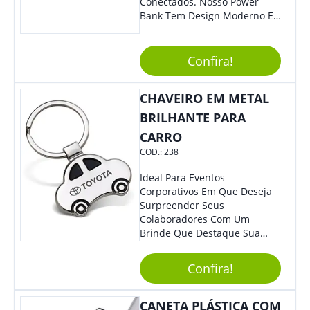
Conectados. Nosso Power
Bank Tem Design Moderno E
Leve, Perfeito Para Carregar
Na Bolsa Ou Na Mochila.
Compatível Com Diversos
Confira!
Aparelhos, O Brinde É Super
Eficiente E Ágil, Ideal Para
CHAVEIRO EM METAL
Quem Busca Praticidade No
Dia A Dia. Personalize-O Com
BRILHANTE PARA
Sua Marca E Tenha Ainda
CARRO
Mais Destaque Em Eventos E
COD.:
238
Feiras De Negócios.
Ideal Para Eventos
Corporativos Em Que Deseja
Surpreender Seus
Colaboradores Com Um
Brinde Que Destaque Sua
Marca, Esse Chaveiro Em
Formato De Carro É Ideal!
Confira!
Elaborado Com Metal,
Material Resistente E Durável,
O Item Conta Também Com
CANETA PLÁSTICA COM