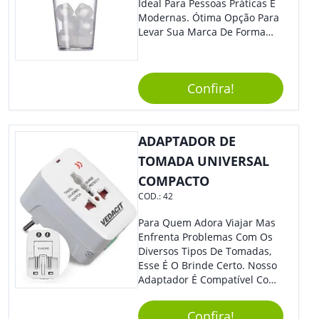
Ideal Para Pessoas Práticas E
Modernas. Ótima Opção Para
Levar Sua Marca De Forma
Estilosa, Agregando Valor Para
Sua Empresa Em Eventos,
Reuniões Corporativas Ou Até
Confira!
Mesmo Para Presentear
Colaboradores E Parceiros De
Sua Empresa.
ADAPTADOR DE
TOMADA UNIVERSAL
COMPACTO
COD.:
42
Para Quem Adora Viajar Mas
Enfrenta Problemas Com Os
Diversos Tipos De Tomadas,
Esse É O Brinde Certo. Nosso
Adaptador É Compatível Com
Mais De 150 Padrões De
Diferentes Países E Com
Confira!