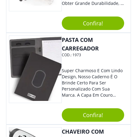
Obter Grande Durabilidade, É
Uma Ótima Opção Para Levar
Sua Marca De Forma Estilosa,
Agregando Valor Para Sua
Confira!
Empresa Em Eventos.
PASTA COM
CARREGADOR
COD.:
1973
Super Charmoso E Com Lindo
Design, Nosso Caderno É O
Brinde Certo Para Ser
Personalizado Com Sua
Marca. A Capa Em Couro
Sintético É Resistente, E O
Elástico Permite Maior
Segurança Ao Carregá-Lo.
Confira!
Ofereça A Seus Clientes E
Colaboradores, Sem Dúvidas
CHAVEIRO COM
Eles Irão Adorar.