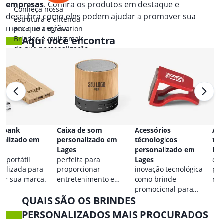
empresas
. Confira os produtos em destaque e
Conheça nossa
descubra como eles podem ajudar a promover sua
estrutura e entenda
marca na região.
por que a Innovation
Brindes é muito mais
Aqui você encontra
do que personalização.
 bank
Caixa de som
Acessórios
Ac
nalizado em
personalizado em
técnologicos
ta
Lages
personalizado em
br
a portátil
perfeita para
Lages
co
nalizada para
proporcionar
inovação tecnológica
pa
car sua marca.
entretenimento e
como brinde
ma
destacar sua marca em
promocional para
QUAIS SÃO OS BRINDES
qualquer ocasião.
eventos.
PERSONALIZADOS MAIS PROCURADOS