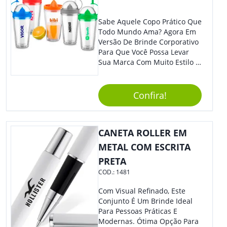
Sabe Aquele Copo Prático Que
Todo Mundo Ama? Agora Em
Versão De Brinde Corporativo
Para Que Você Possa Levar
Sua Marca Com Muito Estilo E
Acrescentar Ainda Mais
Praticidade À Eventos E Feiras
De Exposição.
Confira!
CANETA ROLLER EM
METAL COM ESCRITA
PRETA
COD.:
1481
Com Visual Refinado, Este
Conjunto É Um Brinde Ideal
Para Pessoas Práticas E
Modernas. Ótima Opção Para