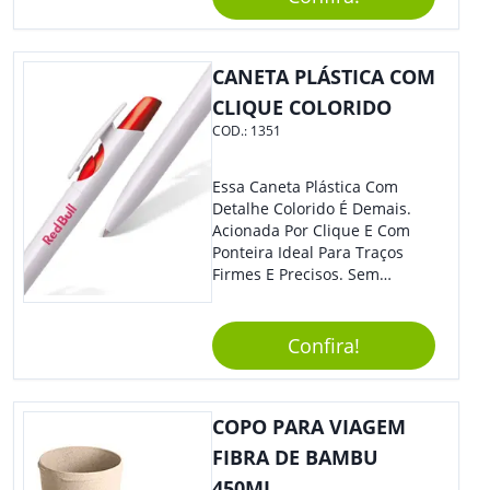
Material Reciclado, O Brinde
Também É Prático, Tornando-
Se Assim Excelente Para Uso
CANETA PLÁSTICA COM
Cotidiano. Perfeito, Não É?!
CLIQUE COLORIDO
COD.:
1351
Essa Caneta Plástica Com
Detalhe Colorido É Demais.
Acionada Por Clique E Com
Ponteira Ideal Para Traços
Firmes E Precisos. Sem
Dúvidas É Um Excelente
Brinde Para Representar Sua
Marca. Dimensões: 1.6 Cm X
Confira!
13.7 Cm X 1.6 Cm
COPO PARA VIAGEM
FIBRA DE BAMBU
450ML