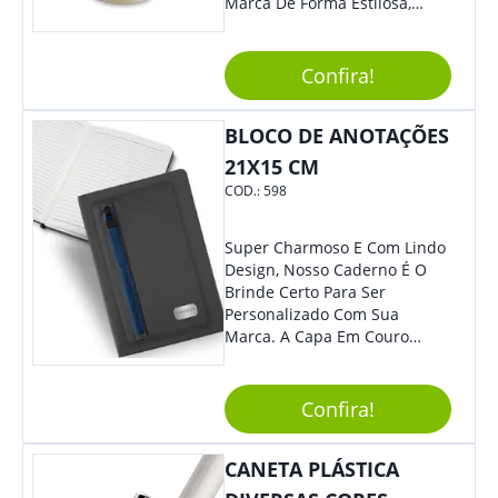
Marca De Forma Estilosa,
Agregando Valor Para Sua
Empresa Em Eventos,
Reuniões Corporativas Ou Até
Confira!
Mesmo Para Presentear
Colaboradores.
BLOCO DE ANOTAÇÕES
21X15 CM
COD.:
598
Super Charmoso E Com Lindo
Design, Nosso Caderno É O
Brinde Certo Para Ser
Personalizado Com Sua
Marca. A Capa Em Couro
Sintético É Resistente, E O
Elástico Permite Maior
Segurança Ao Carregá-Lo.
Confira!
Ofereça A Seus Clientes E
Colaboradores, Sem Dúvidas
CANETA PLÁSTICA
Eles Irão Adorar.