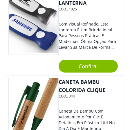
LANTERNA
COD.:
1025
Com Visual Refinado, Esta
Lanterna É Um Brinde Ideal
Para Pessoas Práticas E
Modernas. Ótima Opção Para
Levar Sua Marca De Forma
Estilosa, Agregando Valor Para
Sua Empresa Em Eventos,
Reuniões Corporativas Ou Até
Confira!
Mesmo Para Presentear
Colaboradores E Parceiros De
CANETA BAMBU
Sua Empresa.
COLORIDA CLIQUE
COD.:
344
Caneta De Bambu Com
Acionamento Por Clic E
Detalhes Em Plástico. Útil No
Dia A Dia E Mantendo