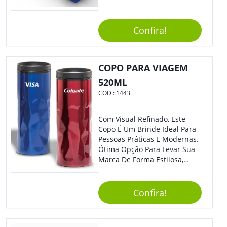
Estilosa, Agregando Valor Para
Sua Empresa Em Eventos,
Reuniões Corporativas Ou Até
Confira!
Mesmo Para Presentear
Colaboradores E Parceiros De
Sua Empresa.
COPO PARA VIAGEM
520ML
COD.:
1443
Com Visual Refinado, Este
Copo É Um Brinde Ideal Para
Pessoas Práticas E Modernas.
Ótima Opção Para Levar Sua
Marca De Forma Estilosa,
Agregando Valor Para Sua
Empresa Em Eventos,
Reuniões Corporativas Ou Até
Confira!
Mesmo Para Presentear
Colaboradores.