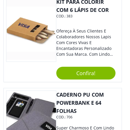
KIT PARA COLORIR
COM 6 LÁPIS DE COR
COD.:
383
Ofereça À Seus Clientes E
Colaboradores Nossos Lapis
Com Cores Vivas E
Encantadoras Personalizado
Com Sua Marca. Com Lindo
Design, O Brinde É Versátil
Para Diversas Ocasiões.
Perfeito, Não É?!
Confira!
CADERNO PU COM
POWERBANK E 64
FOLHAS
COD.:
706
Super Charmoso E Com Lindo