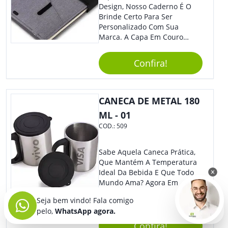
Design, Nosso Caderno É O
Brinde Certo Para Ser
Personalizado Com Sua
Marca. A Capa Em Couro
Sintético É Resistente, E O
Elástico Permite Maior
Confira!
Segurança Ao Carregá-Lo.
Ofereça A Seus Clientes E
Colaboradores, Sem Dúvidas
Eles Irão Adorar.
CANECA DE METAL 180
ML - 01
COD.:
509
Sabe Aquela Caneca Prática,
Que Mantém A Temperatura
Ideal Da Bebida E Que Todo
Mundo Ama? Agora Em
Versão De Brinde Corporativo
Seja bem vindo! Fala comigo
Para Que Você Possa Levar
pelo,
WhatsApp agora.
Sua Marca Com Muito Estilo E
Acrescentar Ainda Mais
Confira!