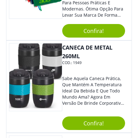
Funcional, Com Certeza Todo
Para Pessoas Práticas E
Mundo Irá Amar.
Modernas. Ótima Opção Para
Levar Sua Marca De Forma
Estilosa, Agregando Valor Para
Sua Empresa Em Eventos,
Confira!
Reuniões Corporativas Ou Até
Mesmo Para Presentear
Colaboradores E Parceiros De
CANECA DE METAL
Sua Empresa.
260ML
COD.:
1949
Sabe Aquela Caneca Prática,
Que Mantém A Temperatura
Ideal Da Bebida E Que Todo
Mundo Ama? Agora Em
Versão De Brinde Corporativo
Para Que Você Possa Levar
Sua Marca Com Muito Estilo E
Acrescentar Ainda Mais
Confira!
Praticidade À Eventos E Feiras
De Exposição.