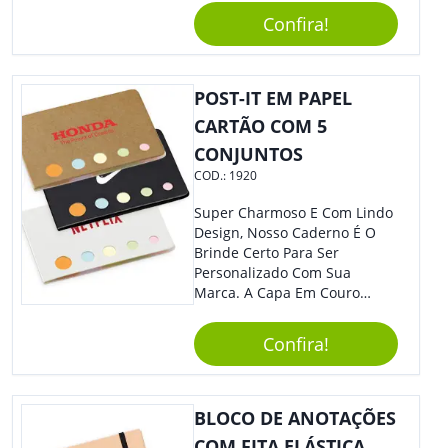
Reuniões Corporativas Ou Até
Confira!
Mesmo Para Presentear
Colaboradores.
POST-IT EM PAPEL
CARTÃO COM 5
CONJUNTOS
COD.:
1920
Super Charmoso E Com Lindo
Design, Nosso Caderno É O
Brinde Certo Para Ser
Personalizado Com Sua
Marca. A Capa Em Couro
Sintético É Resistente, E O
Elástico Permite Maior
Confira!
Segurança Ao Carregá-Lo.
Ofereça A Seus Clientes E
Colaboradores, Sem Dúvidas
Eles Irão Adorar.
BLOCO DE ANOTAÇÕES
COM FITA ELÁSTICA