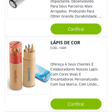
Impactante, Desenvolvido
Para Seus Parceiros Mais
Arrojados. Produzido Para
Obter Grande Durabilidade, É
Uma Ótima Opção Para Levar
Sua Marca De Forma Estilosa,
Confira!
Agregando Valor Para Sua
Empresa Em Eventos.
LÁPIS DE COR
COD.:
1449
Ofereça À Seus Clientes E
Colaboradores Nossos Lapis
Com Cores Vivas E
Encantadoras Personalizado
Com Sua Marca. Com Lindo
Design, O Brinde É Versátil
Para Diversas Ocasiões.
Perfeito, Não É?!
Confira!