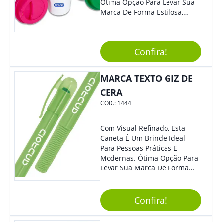
Ótima Opção Para Levar Sua
Marca De Forma Estilosa,
Agregando Valor Para Sua
Empresa Em Eventos,
Reuniões Corporativas Ou Até
Confira!
Mesmo Para Presentear
Colaboradores.
MARCA TEXTO GIZ DE
CERA
COD.:
1444
Com Visual Refinado, Esta
Caneta É Um Brinde Ideal
Para Pessoas Práticas E
Modernas. Ótima Opção Para
Levar Sua Marca De Forma
Estilosa, Agregando Valor Para
Sua Empresa Em Eventos,
Reuniões Corporativas Ou Até
Confira!
Mesmo Para Presentear
Colaboradores.