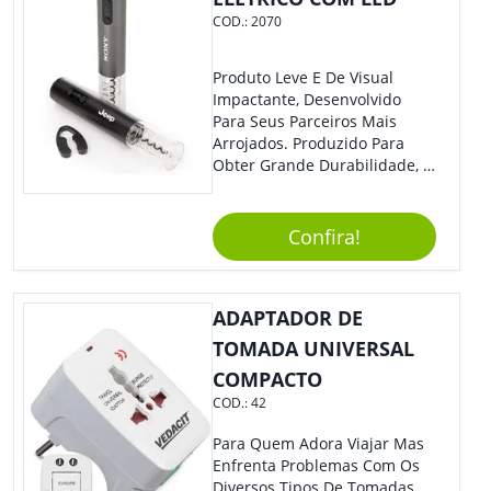
COD.:
2070
Produto Leve E De Visual
Impactante, Desenvolvido
Para Seus Parceiros Mais
Arrojados. Produzido Para
Obter Grande Durabilidade, É
Uma Ótima Opção Para Levar
Sua Marca De Forma Estilosa,
Agregando Valor Para Sua
Confira!
Empresa Em Eventos.
ADAPTADOR DE
TOMADA UNIVERSAL
COMPACTO
COD.:
42
Para Quem Adora Viajar Mas
Enfrenta Problemas Com Os
Diversos Tipos De Tomadas,