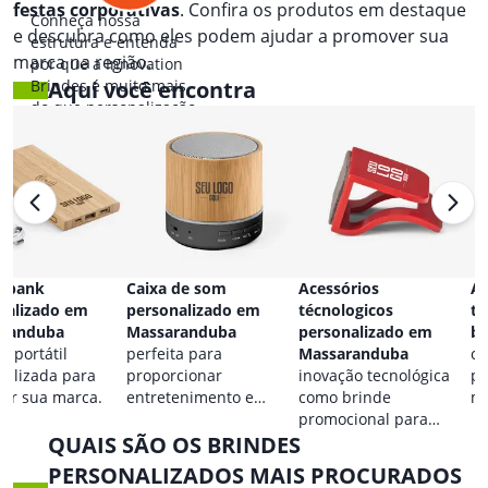
festas corporativas
. Confira os produtos em destaque
Conheça nossa
e descubra como eles podem ajudar a promover sua
estrutura e entenda
marca na região.
por que a Innovation
Brindes é muito mais
Aqui você encontra
do que personalização.
 bank
Caixa de som
Acessórios
Ac
nalizado em
personalizado em
técnologicos
ta
aranduba
Massaranduba
personalizado em
b
a portátil
perfeita para
Massaranduba
co
nalizada para
proporcionar
inovação tecnológica
pa
car sua marca.
entretenimento e
como brinde
ma
destacar sua marca em
promocional para
QUAIS SÃO OS BRINDES
qualquer ocasião.
eventos.
PERSONALIZADOS MAIS PROCURADOS