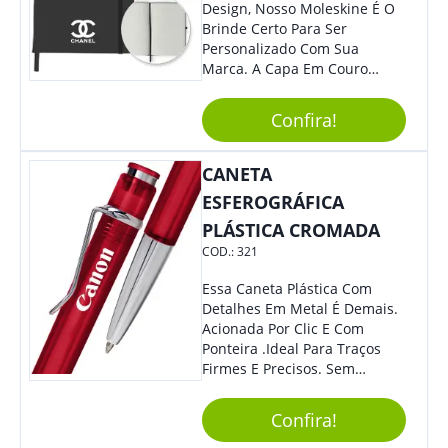
Design, Nosso Moleskine É O
Brinde Certo Para Ser
Personalizado Com Sua
Marca. A Capa Em Couro
Sintético É Resistente, E O
Elástico Permite Ter Maior
Confira!
Segurança Ao Carregá-Lo.
Ofereça A Seus Clientes E
Colaboradores, Sem Dúvidas
CANETA
Eles Irão Adorar.
ESFEROGRÁFICA
PLÁSTICA CROMADA
COD.:
321
Essa Caneta Plástica Com
Detalhes Em Metal É Demais.
Acionada Por Clic E Com
Ponteira .Ideal Para Traços
Firmes E Precisos. Sem
Dúvidas É Um Excelente
Brinde Para Representar Sua
Confira!
Marca.