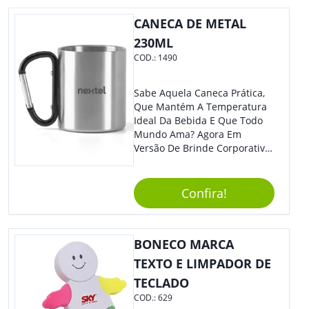
Se Assim Excelente Para Uso
CANECA DE METAL
Cotidiano. Perfeito, Não É?!
230ML
COD.:
1490
Sabe Aquela Caneca Prática,
Que Mantém A Temperatura
Ideal Da Bebida E Que Todo
Mundo Ama? Agora Em
Versão De Brinde Corporativo
Para Que Você Possa Levar
Sua Marca Com Muito Estilo E
Acrescentar Ainda Mais
Confira!
Praticidade À Eventos E Feiras
De Exposição.
BONECO MARCA
TEXTO E LIMPADOR DE
TECLADO
COD.:
629