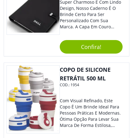
Super Charmoso E Com Lindo
Design, Nosso Caderno É O
Brinde Certo Para Ser
Personalizado Com Sua
Marca. A Capa Em Couro
Sintético É Resistente, E O
Elástico Permite Maior
Segurança Ao Carregá-Lo.
Confira!
Ofereça A Seus Clientes E
Colaboradores, Sem Dúvidas
Eles Irão Adorar.
COPO DE SILICONE
RETRÁTIL 500 ML
COD.:
1954
Com Visual Refinado, Este
Copo É Um Brinde Ideal Para
Pessoas Práticas E Modernas.
Ótima Opção Para Levar Sua
Marca De Forma Estilosa,
Agregando Valor Para Sua
Empresa Em Eventos,