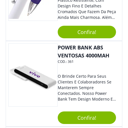
Plástico Resistente, Com
Design Fino E Detalhes
Cromados Que Fazem Da Peça
Ainda Mais Charmosa. Além
Disso, É Super Prática Pois
Seu Acionamento É Por Giro.
Confira!
Perfeita Para Diversas
Ocasiões Do Dia A Dia.
POWER BANK ABS
VENTOSAS 4000MAH
COD.:
361
O Brinde Certo Para Seus
Clientes E Colaboradores Se
Manterem Sempre
Conectados. Nosso Power
Bank Tem Design Moderno E
Leve, Perfeito Para Carregar
Na Bolsa Ou Na Mochila.
Compatível Com Diversos
Confira!
Aparelhos, O Brinde É Super
Eficiente E Ágil, Ideal Para