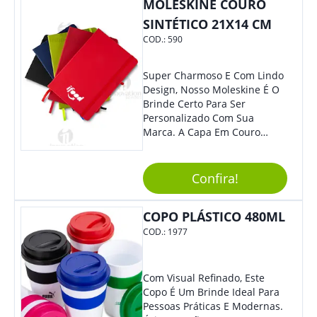
MOLESKINE COURO
SINTÉTICO 21X14 CM
COD.:
590
Super Charmoso E Com Lindo
Design, Nosso Moleskine É O
Brinde Certo Para Ser
Personalizado Com Sua
Marca. A Capa Em Couro
Sintético É Resistente, E O
Elástico Permite Maior
Segurança Ao Carregá-Lo.
Confira!
Ofereça A Seus Clientes E
Colaboradores, Sem Dúvidas
COPO PLÁSTICO 480ML
Eles Irão Adorar.
COD.:
1977
Com Visual Refinado, Este
Copo É Um Brinde Ideal Para
Pessoas Práticas E Modernas.