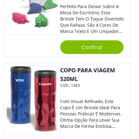
Perfeito Para Deixar Sobre A
Mesa Do Escritório, Esse
Brinde Tem O Toque Divertido
Que Faltava. São 4 Cores De
Marca Texto E Um Limpador
De Teclado Em Formato De
Boneco. Demais, Não É?
Confira!
Personalize Com Sua Marca.
Super Criativo, Seus Clientes E
Colaboradores Irão Adorar.
COPO PARA VIAGEM
520ML
COD.:
1443
Com Visual Refinado, Este
Copo É Um Brinde Ideal Para
Pessoas Práticas E Modernas.
Ótima Opção Para Levar Sua
Marca De Forma Estilosa,
Agregando Valor Para Sua
Empresa Em Eventos,