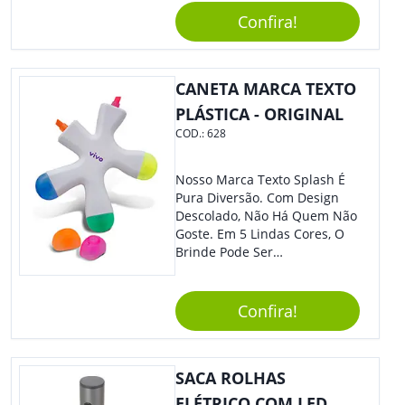
Reuniões Corporativas Ou Até
Confira!
Mesmo Para Presentear
Colaboradores.
CANETA MARCA TEXTO
PLÁSTICA - ORIGINAL
COD.:
628
Nosso Marca Texto Splash É
Pura Diversão. Com Design
Descolado, Não Há Quem Não
Goste. Em 5 Lindas Cores, O
Brinde Pode Ser
Personalizado Com Sua
Marca, Demais, Não É? Não
Perca Essa Chance E Ofereça
Confira!
A Seus Clientes E
Colaboradores.
SACA ROLHAS
ELÉTRICO COM LED