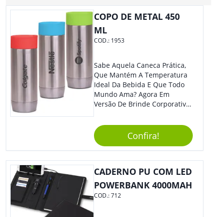
COPO DE METAL 450
ML
COD.:
1953
Sabe Aquela Caneca Prática,
Que Mantém A Temperatura
Ideal Da Bebida E Que Todo
Mundo Ama? Agora Em
Versão De Brinde Corporativo
Para Que Você Possa Levar
Sua Marca Com Muito Estilo E
Acrescentar Ainda Mais
Confira!
Praticidade À Eventos E Feiras
De Exposição.
CADERNO PU COM LED
POWERBANK 4000MAH
COD.:
712