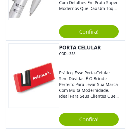
Com Detalhes Em Prata Super
Modernos Que Dão Um Toque
De Charme Na Peça.
Confira!
PORTA CELULAR
COD.:
358
Prático, Esse Porta-Celular
Sem Dúvidas É O Brinde
Perfeito Para Levar Sua Marca
Com Muita Modernidade.
Ideal Para Seus Clientes Que
Adoram Praticidade No Dia A
Dia. Com Design Tradicional,
Sua Empresa Terá O Grande
Confira!
Destaque Merecido.