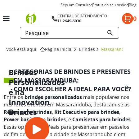
Seja um Consultor
Status do seu pedido
Blog
CENTRAL DE ATENDIMENTO
0
11 2649-6030
Você está aqui:
Página Inicial
Brindes
Massaranduba
Brindes
CATEGORIAS DE BRINDES E PRESENTES
EM MASSARANDUBA:
Personalizados
COMO ESCOLHER A IDEAL PARA VOCÊ?
é na
Entre os
brindes personalizados
mais populares nos
Innovation
melhores eventos em Massaranduba, destacam-se as
Brindes
Régua para brindes
,
Kit Executivo para brindes
,
Power bank para brindes
, e
Camisetas para brindes
.
Essas opções são ideais para presentear em passeios
de fim de semana na cidade de Massaranduba e em