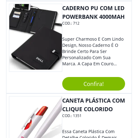
CADERNO PU COM LED
POWERBANK 4000MAH
COD.:
712
Super Charmoso E Com Lindo
Design, Nosso Caderno É O
Brinde Certo Para Ser
Personalizado Com Sua
Marca. A Capa Em Couro
Sintético É Resistente, E O
Elástico Permite Maior
Segurança Ao Carregá-Lo.
Confira!
Ofereça A Seus Clientes E
Colaboradores, Sem Dúvidas
CANETA PLÁSTICA COM
Eles Irão Adorar.
CLIQUE COLORIDO
COD.:
1351
Essa Caneta Plástica Com
Detalhe Colorido É Demais.