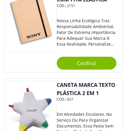
COD.:
2151
Nossa Linha Ecológica Traz
Responsabilidade Ambiental,
Fator De Extrema Importância.
Para Adequar Sua Marca À
Essa Realidade, Personalize
Nosso Incrível Bloco De
Anotações Com Post-It E
Caneta. Elaborado A Partir De
Confira!
Material Reciclado, O Brinde
Também É Prático, Tornando-
Se Assim Excelente Para Uso
CANETA MARCA TEXTO
Cotidiano. Perfeito, Não É?!
PLÁSTICA 2 EM 1
COD.:
627
Em Atividades Escolares, No
Serviço Ou Para Organizar
Documentos, Essa Pasta Sem