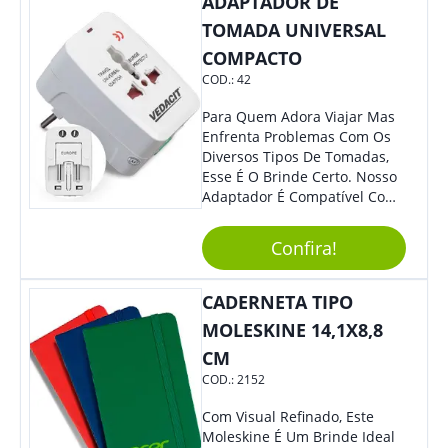
ADAPTADOR DE
Sua Empresa.
TOMADA UNIVERSAL
COMPACTO
COD.:
42
Para Quem Adora Viajar Mas
Enfrenta Problemas Com Os
Diversos Tipos De Tomadas,
Esse É O Brinde Certo. Nosso
Adaptador É Compatível Com
Mais De 150 Padrões De
Diferentes Países E Com
Confira!
Todas As Tensões. Em
Tamanho Compacto, É
Perfeito Para Carregar Na
CADERNETA TIPO
Bolsa Ou Na Mochila. É A
MOLESKINE 14,1X8,8
Praticidade Que Todos
CM
Precisam Em Apenas Um
Item! Demais, Não É?!
COD.:
2152
Personalize-O Com Sua Marca
E Ofereça A Seus Clientes E
Com Visual Refinado, Este
Colaboradores. Útil E
Moleskine É Um Brinde Ideal