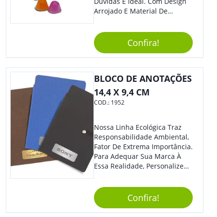
Dúvidas É Ideal. Com Design
Arrojado E Material De
Qualidade, O Brinde É Super
Prático E Agradará Todos Os
Seus Clientes. Leve Sua Marca
Confira!
À Eventos E Feiras
Corporativas Em Um Item
Moderno E Util.
BLOCO DE ANOTAÇÕES
14,4 X 9,4 CM
COD.:
1952
Nossa Linha Ecológica Traz
Responsabilidade Ambiental,
Fator De Extrema Importância.
Para Adequar Sua Marca À
Essa Realidade, Personalize
Nosso Incrível Bloco De
Anotações Com Post-It E
Caneta. Elaborado A Partir De
Confira!
Material Reciclado, O Brinde
Também É Prático, Tornando-