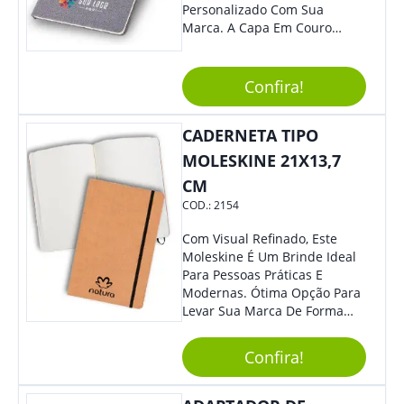
Personalizado Com Sua
Marca. A Capa Em Couro
Sintético É Resistente, E O
Elástico Permite Maior
Segurança Ao Carregá-Lo.
Confira!
Ofereça A Seus Clientes E
Colaboradores, Sem Dúvidas
CADERNETA TIPO
Eles Irão Adorar.
MOLESKINE 21X13,7
CM
COD.:
2154
Com Visual Refinado, Este
Moleskine É Um Brinde Ideal
Para Pessoas Práticas E
Modernas. Ótima Opção Para
Levar Sua Marca De Forma
Estilosa, Agregando Valor Para
Sua Empresa Em Eventos,
Confira!
Reuniões Corporativas Ou Até
Mesmo Para Presentear
Colaboradores E Parceiros De