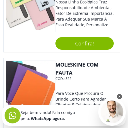
Nossa Linha Ecológica Traz
Responsabilidade Ambiental,
Fator De Extrema Importância.
Para Adequar Sua Marca À
Essa Realidade, Personalize
Nosso Incrível Bloco De
Anotações Com Post-It E
Caneta. Elaborado A Partir De
Confira!
Material Reciclado, O Brinde
Também É Prático, Tornando-
Se Assim Excelente Para Uso
MOLESKINE COM
Cotidiano. Perfeito, Não É?!
PAUTA
COD.:
522
Para Você Que Procura O
Brinde Certo Para Agradar
Clientes E Colaboradores,
Nosso Moleskine Sem Dúvidas
Seja bem vindo! Fala comigo
É O Ideal, Pois Além Da
pelo,
WhatsApp agora.
Praticidade, Pode Ser
Utilizado Em Diversos