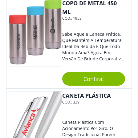
COPO DE METAL 450
ML
COD.:
1953
Sabe Aquela Caneca Prática,
Que Mantém A Temperatura
Ideal Da Bebida E Que Todo
Mundo Ama? Agora Em
Versão De Brinde Corporativo
Para Que Você Possa Levar
Sua Marca Com Muito Estilo E
Acrescentar Ainda Mais
Confira!
Praticidade À Eventos E Feiras
De Exposição.
CANETA PLÁSTICA
COD.:
339
Caneta Plástica Com
Acionamento Por Giro. O
Design Tradicional Porém