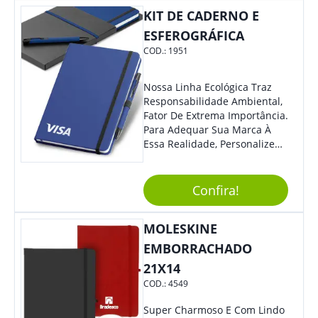
KIT DE CADERNO E
ESFEROGRÁFICA
COD.:
1951
Nossa Linha Ecológica Traz
Responsabilidade Ambiental,
Fator De Extrema Importância.
Para Adequar Sua Marca À
Essa Realidade, Personalize
Nosso Incrível Bloco De
Anotações Com Post-It E
Caneta. Elaborado A Partir De
Confira!
Material Reciclado, O Brinde
Também É Prático, Tornando-
MOLESKINE
Se Assim Excelente Para Uso
Cotidiano. Perfeito, Não É?!
EMBORRACHADO
21X14
COD.:
4549
Super Charmoso E Com Lindo