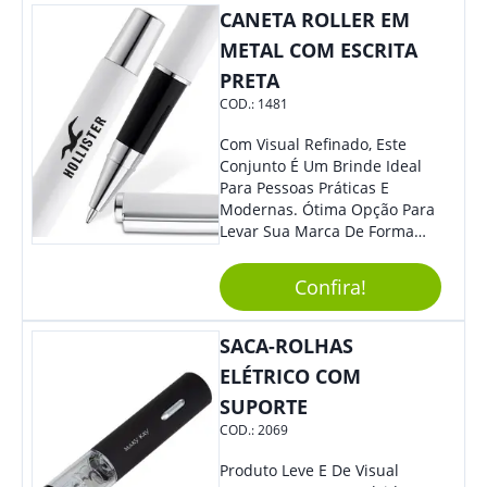
CANETA ROLLER EM
Quem Busca Praticidade No
Dia A Dia. Personalize-O Com
METAL COM ESCRITA
Sua Marca E Tenha Ainda
PRETA
Mais Destaque Em Eventos E
COD.:
1481
Feiras De Negócios.
Com Visual Refinado, Este
Conjunto É Um Brinde Ideal
Para Pessoas Práticas E
Modernas. Ótima Opção Para
Levar Sua Marca De Forma
Estilosa, Agregando Valor Para
Sua Empresa Em Eventos,
Confira!
Reuniões Corporativas Ou Até
Mesmo Para Presentear
Colaboradores E Parceiros De
SACA-ROLHAS
Sua Empresa.
ELÉTRICO COM
SUPORTE
COD.:
2069
Produto Leve E De Visual