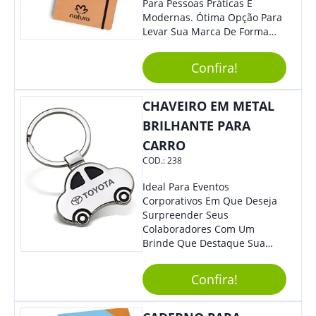
Para Pessoas Práticas E
Modernas. Ótima Opção Para
Levar Sua Marca De Forma
Estilosa, Agregando Valor Para
Sua Empresa Em Eventos,
Confira!
Reuniões Corporativas Ou Até
Mesmo Para Presentear
Colaboradores E Parceiros De
CHAVEIRO EM METAL
Sua Empresa.
BRILHANTE PARA
CARRO
COD.:
238
Ideal Para Eventos
Corporativos Em Que Deseja
Surpreender Seus
Colaboradores Com Um
Brinde Que Destaque Sua
Marca, Esse Chaveiro Em
Formato De Carro É Ideal!
Confira!
Elaborado Com Metal,
Material Resistente E Durável,
O Item Conta Também Com