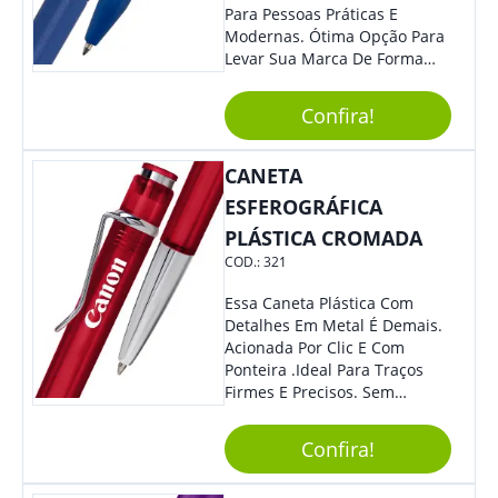
Para Pessoas Práticas E
Modernas. Ótima Opção Para
Levar Sua Marca De Forma
Estilosa, Agregando Valor Para
Sua Empresa Em Eventos,
Confira!
Reuniões Corporativas Ou Até
Mesmo Para Presentear
Colaboradores.
CANETA
ESFEROGRÁFICA
PLÁSTICA CROMADA
COD.:
321
Essa Caneta Plástica Com
Detalhes Em Metal É Demais.
Acionada Por Clic E Com
Ponteira .Ideal Para Traços
Firmes E Precisos. Sem
Dúvidas É Um Excelente
Brinde Para Representar Sua
Confira!
Marca.