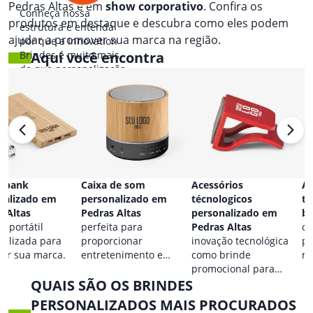
Pedras Altas e em
show corporativo
. Confira os
Conheça nossa
produtos em destaque e descubra como eles podem
estrutura e entenda
ajudar a promover sua marca na região.
por que a Innovation
Brindes é muito mais
Aqui você encontra
do que personalização.
 bank
Caixa de som
Acessórios
Ac
nalizado em
personalizado em
técnologicos
ta
s Altas
Pedras Altas
personalizado em
br
a portátil
perfeita para
Pedras Altas
co
nalizada para
proporcionar
inovação tecnológica
pa
car sua marca.
entretenimento e
como brinde
ma
destacar sua marca em
promocional para
QUAIS SÃO OS BRINDES
qualquer ocasião.
eventos.
PERSONALIZADOS MAIS PROCURADOS