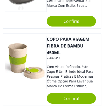
Certo Para Representar Sua
Marca Com Estilo. Seus
Clientes E Colaboradores Irão
Adorar.
Confira!
COPO PARA VIAGEM
FIBRA DE BAMBU
450ML
COD.:
347
Com Visual Refinado, Este
Copo É Um Brinde Ideal Para
Pessoas Práticas E Modernas.
Ótima Opção Para Levar Sua
Marca De Forma Estilosa,
Agregando Valor Para Sua
Empresa Em Eventos,
Confira!
Reuniões Corporativas Ou Até
Mesmo Para Presentear