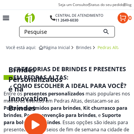
Seja um Consultor
Status do seu pedido
Blog
CENTRAL DE ATENDIMENTO
0
11 2649-6030
Você está aqui:
Página Inicial
Brindes
Pedras Altas
Brindes
CATEGORIAS DE BRINDES E PRESENTES
EM PEDRAS ALTAS:
Personalizados
COMO ESCOLHER A IDEAL PARA VOCÊ?
é na
Entre os
presentes personalizados
mais populares nos
Innovation
melhores eventos em Pedras Altas, destacam-se as
Brindes
Porta comprimidos para brindes
,
Kit churrasco para
brindes
,
Pasta convenção para brindes
, e
Suporte
para bolsa para brindes
. Essas opções são ideais para
presentear em passeios de fim de semana na cidade de