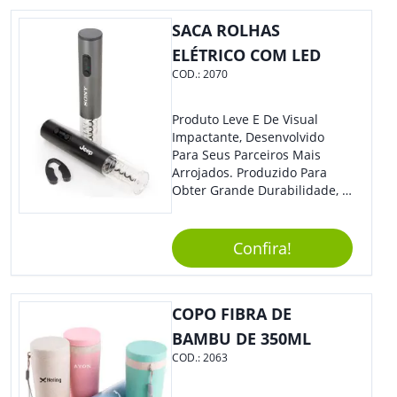
SACA ROLHAS
ELÉTRICO COM LED
COD.:
2070
Produto Leve E De Visual
Impactante, Desenvolvido
Para Seus Parceiros Mais
Arrojados. Produzido Para
Obter Grande Durabilidade, É
Uma Ótima Opção Para Levar
Sua Marca De Forma Estilosa,
Agregando Valor Para Sua
Confira!
Empresa Em Eventos.
COPO FIBRA DE
BAMBU DE 350ML
COD.:
2063