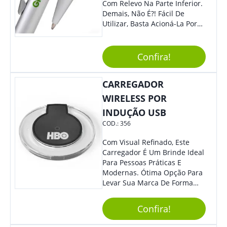
Com Relevo Na Parte Inferior.
Demais, Não É?! Fácil De
Utilizar, Basta Acioná-La Por
Clic.
Confira!
CARREGADOR
WIRELESS POR
INDUÇÃO USB
COD.:
356
Com Visual Refinado, Este
Carregador É Um Brinde Ideal
Para Pessoas Práticas E
Modernas. Ótima Opção Para
Levar Sua Marca De Forma
Estilosa, Agregando Valor Para
Sua Empresa Em Eventos,
Confira!
Reuniões Corporativas Ou Até
Mesmo Para Presentear