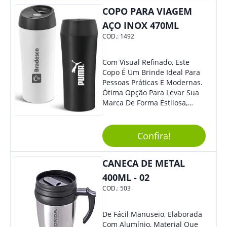
Também É Prático, Tornando-
COPO PARA VIAGEM
Se Assim Excelente Para Uso
Cotidiano. Perfeito, Não É?!
AÇO INOX 470ML
COD.:
1492
Com Visual Refinado, Este
Copo É Um Brinde Ideal Para
Pessoas Práticas E Modernas.
Ótima Opção Para Levar Sua
Marca De Forma Estilosa,
Agregando Valor Para Sua
Empresa Em Eventos,
Reuniões Corporativas Ou Até
Confira!
Mesmo Para Presentear
Colaboradores.
CANECA DE METAL
400ML - 02
COD.:
503
De Fácil Manuseio, Elaborada
Com Alumínio, Material Que