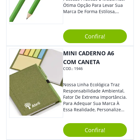
Ótima Opção Para Levar Sua
Marca De Forma Estilosa,
Agregando Valor Para Sua
Empresa Em Eventos,
Reuniões Corporativas Ou Até
Confira!
Mesmo Para Presentear
Colaboradores E Parceiros De
Sua Empresa.
MINI CADERNO A6
COM CANETA
COD.:
1946
Nossa Linha Ecológica Traz
Responsabilidade Ambiental,
Fator De Extrema Importância.
Para Adequar Sua Marca À
Essa Realidade, Personalize
Nosso Incrível Bloco De
Anotações Com Post-It E
Caneta. Elaborado A Partir De
Confira!
Material Reciclado, O Brinde