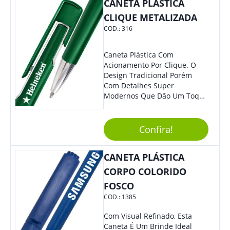
CANETA PLÁSTICA
Quem Busca Praticidade No
Dia A Dia. Personalize-O Com
CLIQUE METALIZADA
Sua Marca E Tenha Ainda
COD.:
316
Mais Destaque Em Eventos E
Feiras De Negócios.
Caneta Plástica Com
Acionamento Por Clique. O
Design Tradicional Porém
Com Detalhes Super
Modernos Que Dão Um Toque
De Charme Na Peça.
Confira!
CANETA PLÁSTICA
CORPO COLORIDO
FOSCO
COD.:
1385
Com Visual Refinado, Esta
Caneta É Um Brinde Ideal