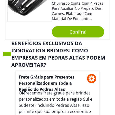
Churrasco Conta Com 4 Peças
Para Auxiliar No Preparo Das
Carnes. Elaborado Com
Material De Excelente
Qualidade E Design
Tradicional, Sem Dúvidas É O
Confira!
Brinde Certo Para Todos Os
Públicos. Personalize-O Com
BENEFÍCIOS EXCLUSIVOS DA
Sua Marca. Seus Clientes E
INNOVATION BRINDES: COMO
Colaboradores Com Certeza
Irão Adorar.
EMPRESAS EM PEDRAS ALTAS PODEM
APROVEITAR?
Frete Grátis para Presentes
Personalizados em Toda a
Região de Pedras Altas
Oferecemos frete grátis para brindes
personalizados em toda a região Sul e
Sudeste, incluindo Pedras Altas. Isso
permite que sua empresa economize