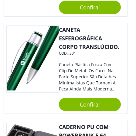
Todo Tipo De Evento E
Confira!
Público.
CANETA
ESFEROGRÁFICA
CORPO TRANSLÚCIDO.
COD.:
301
Caneta Plástica Fosca Com
Clip De Metal. Os Furos Na
Parte Superior São Detalhes
Minimalistas Que Tornam A
Peça Ainda Mais Moderna.
Ideal Para Diversas Ocasiões
Em Que Deseja Presentear
Confira!
Seus Convidados E Clientes.
Acionamento Por Clic.
CADERNO PU COM
POWERBANK E 64