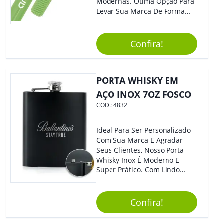
Modernas. Ótima Opção Para
Levar Sua Marca De Forma
Estilosa, Agregando Valor Para
Sua Empresa Em Eventos,
Reuniões Corporativas Ou Até
Confira!
Mesmo Para Presentear
Colaboradores.
PORTA WHISKY EM
AÇO INOX 7OZ FOSCO
COD.:
4832
Ideal Para Ser Personalizado
Com Sua Marca E Agradar
Seus Clientes, Nosso Porta
Whisky Inox É Moderno E
Super Prático. Com Lindo
Design, O Brinde Será O
Grande Diferencial Em
Eventos E Feiras Corporativas.
Confira!