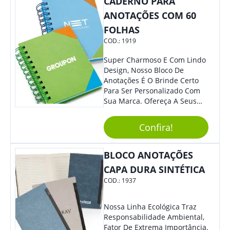
CADERNO PARA
Lindo Design.
ANOTAÇÕES COM 60
FOLHAS
COD.:
1919
Super Charmoso E Com Lindo
Design, Nosso Bloco De
Anotações É O Brinde Certo
Para Ser Personalizado Com
Sua Marca. Ofereça A Seus
Clientes E Colaboradores, Sem
Dúvidas Eles Irão Adorar.
Confira!
BLOCO ANOTAÇÕES
CAPA DURA SINTÉTICA
COD.:
1937
Nossa Linha Ecológica Traz
Responsabilidade Ambiental,
Fator De Extrema Importância.