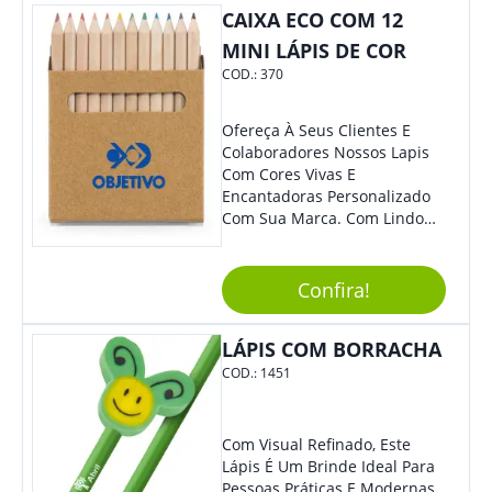
Colaboradores E Parceiros De
CAIXA ECO COM 12
Sua Empresa.
MINI LÁPIS DE COR
COD.:
370
Ofereça À Seus Clientes E
Colaboradores Nossos Lapis
Com Cores Vivas E
Encantadoras Personalizado
Com Sua Marca. Com Lindo
Design, O Brinde É Versátil
Para Diversas Ocasiões.
Perfeito, Não É?!
Confira!
LÁPIS COM BORRACHA
COD.:
1451
Com Visual Refinado, Este
Lápis É Um Brinde Ideal Para
Pessoas Práticas E Modernas.