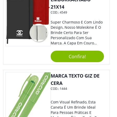
21X14
COD.:
4549
Super Charmoso E Com Lindo
Design, Nosso Moleskine É O
Brinde Certo Para Ser
Personalizado Com Sua
Marca. A Capa Em Couro
Sintético É Resistente, E O
Elástico Permite Ter Maior
Confira!
Segurança Ao Carregá-Lo.
Ofereça A Seus Clientes E
Colaboradores, Sem Dúvidas
Eles Irão Adorar.
MARCA TEXTO GIZ DE
CERA
COD.:
1444
Com Visual Refinado, Esta
Caneta É Um Brinde Ideal
Para Pessoas Práticas E