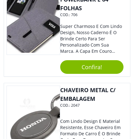
FOLHAS
COD.:
706
Super Charmoso E Com Lindo
Design, Nosso Caderno É O
Brinde Certo Para Ser
Personalizado Com Sua
Marca. A Capa Em Couro
Sintético É Resistente, E O
Elástico Permite Maior
Confira!
Segurança Ao Carregá-Lo.
Ofereça A Seus Clientes E
Colaboradores, Sem Dúvidas
Eles Irão Adorar.
CHAVEIRO METAL C/
EMBALAGEM
COD.:
2047
Com Lindo Design E Material
Resistente, Esse Chaveiro Em
Formato De Carro É O Brinde