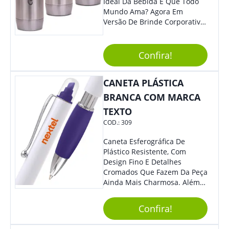
Ideal Da Bebida E Que Todo
Mundo Ama? Agora Em
Versão De Brinde Corporativo
Para Que Você Possa Levar
Sua Marca Com Muito Estilo E
Acrescentar Ainda Mais
Confira!
Praticidade À Eventos E Feiras
De Exposição.
CANETA PLÁSTICA
BRANCA COM MARCA
TEXTO
COD.:
309
Caneta Esferográfica De
Plástico Resistente, Com
Design Fino E Detalhes
Cromados Que Fazem Da Peça
Ainda Mais Charmosa. Além
Disso, É Super Prática Pois
Seu Acionamento É Por Giro.
Confira!
Perfeita Para Diversas
Ocasiões Do Dia A Dia.