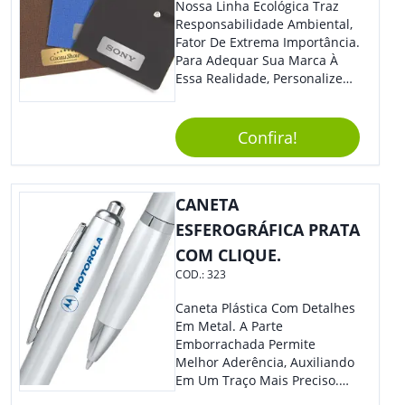
Nossa Linha Ecológica Traz
Responsabilidade Ambiental,
Fator De Extrema Importância.
Para Adequar Sua Marca À
Essa Realidade, Personalize
Nosso Incrível Bloco De
Anotações Com Post-It E
Caneta. Elaborado A Partir De
Confira!
Material Reciclado, O Brinde
Também É Prático, Tornando-
Se Assim Excelente Para Uso
CANETA
Cotidiano. Perfeito, Não É?!
ESFEROGRÁFICA PRATA
COM CLIQUE.
COD.:
323
Caneta Plástica Com Detalhes
Em Metal. A Parte
Emborrachada Permite
Melhor Aderência, Auxiliando
Em Um Traço Mais Preciso.
Versátil, Torna-Se Ideal Para