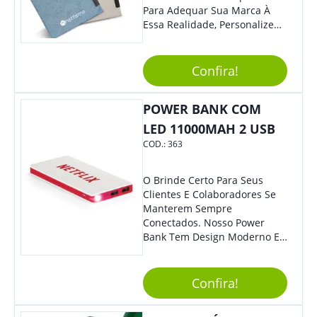
Para Adequar Sua Marca À
Essa Realidade, Personalize
Nosso Incrível Bloco De
Anotações Com Post-It E
Caneta. Elaborado A Partir De
Confira!
Material Reciclado, O Brinde
Também É Prático, Tornando-
POWER BANK COM
Se Assim Excelente Para Uso
Cotidiano. Perfeito, Não É?!
LED 11000MAH 2 USB
COD.:
363
O Brinde Certo Para Seus
Clientes E Colaboradores Se
Manterem Sempre
Conectados. Nosso Power
Bank Tem Design Moderno E
Leve, Perfeito Para Carregar
Na Bolsa Ou Na Mochila.
Compatível Com Diversos
Confira!
Aparelhos, O Brinde É Super
Eficiente E Ágil, Ideal Para