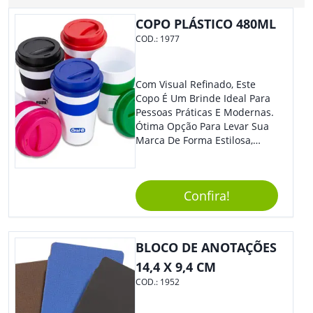
COPO PLÁSTICO 480ML
COD.:
1977
Com Visual Refinado, Este
Copo É Um Brinde Ideal Para
Pessoas Práticas E Modernas.
Ótima Opção Para Levar Sua
Marca De Forma Estilosa,
Agregando Valor Para Sua
Empresa Em Eventos,
Reuniões Corporativas Ou Até
Confira!
Mesmo Para Presentear
Colaboradores.
BLOCO DE ANOTAÇÕES
14,4 X 9,4 CM
COD.:
1952