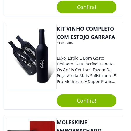
Não É?!
Confira!
KIT VINHO COMPLETO
COM ESTOJO GARRAFA
COD.:
489
Luxo, Estilo E Bom Gosto
Definem Essa Incrível Caneta.
Os Anéis Centrais Fazem Da
Peça Ainda Mais Sofisticada. E
Pra Melhorar, É Super Prática
Com Sistema De Acionamento
Por Giro. É De Impressionar!
Confira!
MOLESKINE
EMBORRACHADO