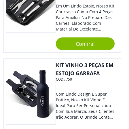
Em Um Lindo Estojo, Nosso Kit
Churrasco Conta Com 4 Peças
Para Auxiliar No Preparo Das
Carnes. Elaborado Com
Material De Excelente
Qualidade E Design
Tradicional, Sem Dúvidas É O
Confira!
Brinde Certo Para Todos Os
Públicos. Personalize-O Com
Sua Marca. Seus Clientes E
Colaboradores Com Certeza
KIT VINHO 3 PEÇAS EM
Irão Adorar.
ESTOJO GARRAFA
COD.:
750
Com Lindo Design E Super
Prático, Nosso Kit Vinho É
Ideal Para Ser Personalizado
Com Sua Marca. Seus Clientes
Irão Adorar. O Brinde Conta
Com 3 Peças Em Um Lindo
Estojo Emborrachado. Demais,