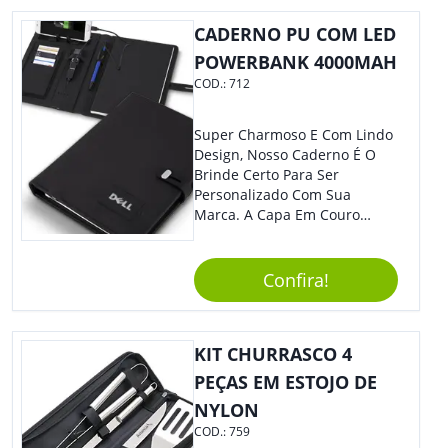
Colaboradores.
CADERNO PU COM LED
POWERBANK 4000MAH
COD.:
712
Super Charmoso E Com Lindo
Design, Nosso Caderno É O
Brinde Certo Para Ser
Personalizado Com Sua
Marca. A Capa Em Couro
Sintético É Resistente, E O
Elástico Permite Maior
Segurança Ao Carregá-Lo.
Confira!
Ofereça A Seus Clientes E
Colaboradores, Sem Dúvidas
Eles Irão Adorar.
KIT CHURRASCO 4
PEÇAS EM ESTOJO DE
NYLON
COD.:
759