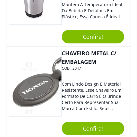
Mantém A Temperatura Ideal
Da Bebida E Detalhes Em
Plástico, Essa Caneca É Ideal
Para Levar Sua Marca Com
Estilo E Surpreender À Todos.
Versátil, O Brinde Se Adequa
Confira!
À Feiras, Eventos E Até Mesmo
Datas Especiais.
CHAVEIRO METAL C/
EMBALAGEM
COD.:
2047
Com Lindo Design E Material
Resistente, Esse Chaveiro Em
Formato De Carro É O Brinde
Certo Para Representar Sua
Marca Com Estilo. Seus
Clientes E Colaboradores Irão
Adorar.
Confira!