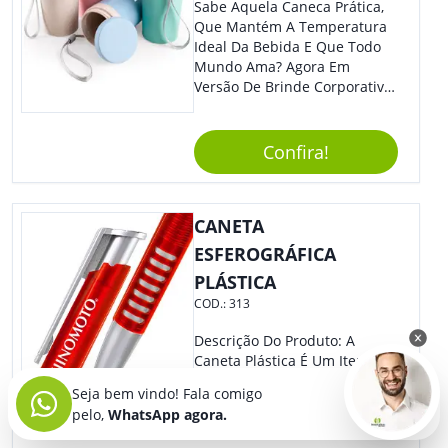
Sabe Aquela Caneca Prática,
Que Mantém A Temperatura
Ideal Da Bebida E Que Todo
Mundo Ama? Agora Em
Versão De Brinde Corporativo
Para Que Você Possa Levar
Sua Marca Com Muito Estilo E
Acrescentar Ainda Mais
Confira!
Praticidade À Eventos E Feiras
De Exposição.
CANETA
ESFEROGRÁFICA
PLÁSTICA
COD.:
313
Descrição Do Produto: A
Caneta Plástica É Um Item De
Papelaria Indispensável Para
Seja bem vindo! Fala comigo
Uso Diário, Seja No Ambiente
pelo,
WhatsApp agora.
De Trabalho, Na Escola Ou Em
Casa. Feita De Plástico