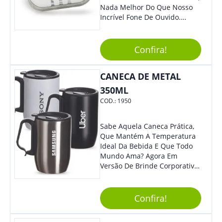
Nada Melhor Do Que Nosso
Incrível Fone De Ouvido.
Super Confortável, Com Som
De Excelente Qualidade, E
Contando Com Tamanho De
Confira!
Fio Ideal Para Se Movimentar
Com Mais Liberdade, É O
CANECA DE METAL
Brinde Que Seus Clientes E
Colaboradores Mais Querem!
350ML
Não Fique De Fora! Ofereça
COD.:
1950
Em Eventos, Feiras E
Congressos, E Tenha Sua
Marca Em Grande Destaque.
Sabe Aquela Caneca Prática,
Que Mantém A Temperatura
Ideal Da Bebida E Que Todo
Mundo Ama? Agora Em
Versão De Brinde Corporativo
Para Que Você Possa Levar
Sua Marca Com Muito Estilo E
Acrescentar Ainda Mais
Confira!
Praticidade À Eventos E Feiras
De Exposição.