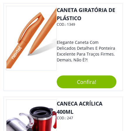
Colaboradores E Parceiros De
Sua Empresa.
CANETA GIRATÓRIA DE
PLÁSTICO
COD.:
1349
Elegante Caneta Com
Delicados Detalhes E Ponteira
Excelente Para Traços Firmes.
Demais, Não É?!
Confira!
CANECA ACRÍLICA
400ML
COD.:
247