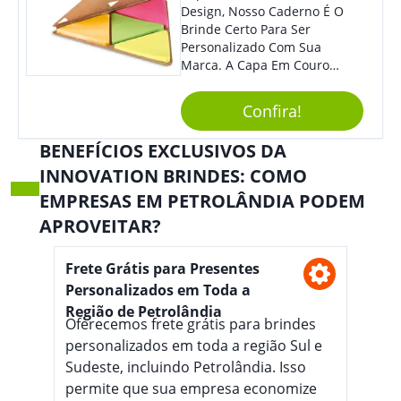
Design, Nosso Caderno É O
Brinde Certo Para Ser
Personalizado Com Sua
Marca. A Capa Em Couro
Sintético É Resistente, E O
Elástico Permite Maior
Confira!
Segurança Ao Carregá-Lo.
Ofereça A Seus Clientes E
BENEFÍCIOS EXCLUSIVOS DA
Colaboradores, Sem Dúvidas
INNOVATION BRINDES: COMO
Eles Irão Adorar.
EMPRESAS EM PETROLÂNDIA PODEM
APROVEITAR?
Frete Grátis para Presentes
Personalizados em Toda a
Região de Petrolândia
Oferecemos frete grátis para brindes
personalizados em toda a região Sul e
Sudeste, incluindo Petrolândia. Isso
permite que sua empresa economize