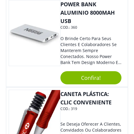
POWER BANK
ALUMINIO 8000MAH
USB
COD.:
360
O Brinde Certo Para Seus
Clientes E Colaboradores Se
Manterem Sempre
Conectados. Nosso Power
Bank Tem Design Moderno E
Leve, Perfeito Para Carregar
Na Bolsa Ou Na Mochila.
Confira!
Compatível Com Diversos
Aparelhos, O Brinde É Super
Eficiente E Ágil, Ideal Para
CANETA PLÁSTICA:
Quem Busca Praticidade No
CLIC CONVENIENTE
Dia A Dia. Personalize-O Com
COD.:
319
Sua Marca E Tenha Ainda
Mais Destaque Em Eventos E
Feiras De Negócios.
Se Deseja Oferecer A Clientes,
Convidados Ou Colaboradores