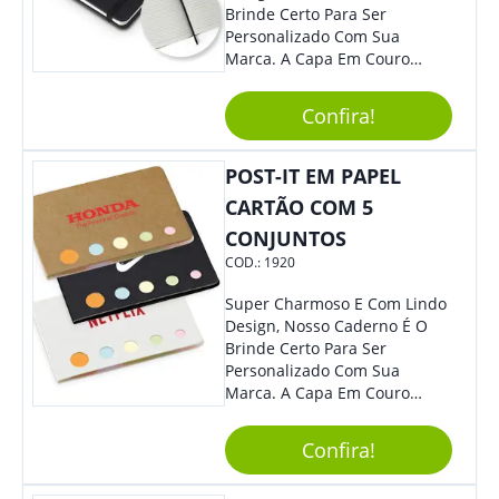
Brinde Certo Para Ser
Personalizado Com Sua
Marca. A Capa Em Couro
Sintético É Resistente, O
Elástico Permite Maior
Confira!
Segurança Ao Carregá-Lo.
Ofereça A Seus Clientes E
Colaboradores, Sem Dúvidas
POST-IT EM PAPEL
Eles Irão Adorar.
CARTÃO COM 5
CONJUNTOS
COD.:
1920
Super Charmoso E Com Lindo
Design, Nosso Caderno É O
Brinde Certo Para Ser
Personalizado Com Sua
Marca. A Capa Em Couro
Sintético É Resistente, E O
Elástico Permite Maior
Confira!
Segurança Ao Carregá-Lo.
Ofereça A Seus Clientes E