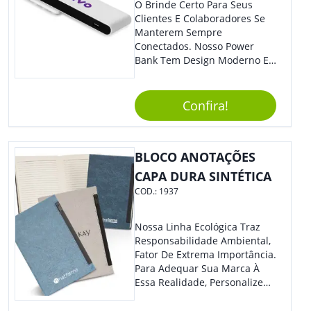
O Brinde Certo Para Seus
Clientes E Colaboradores Se
Manterem Sempre
Conectados. Nosso Power
Bank Tem Design Moderno E
Leve, Perfeito Para Carregar
Na Bolsa Ou Na Mochila.
Compatível Com Diversos
Confira!
Aparelhos, O Brinde É Super
Eficiente E Ágil, Ideal Para
Quem Busca Praticidade No
BLOCO ANOTAÇÕES
Dia A Dia. Personalize-O Com
Sua Marca E Tenha Ainda
CAPA DURA SINTÉTICA
Mais Destaque Em Eventos E
COD.:
1937
Feiras De Negócios.
Nossa Linha Ecológica Traz
Responsabilidade Ambiental,
Fator De Extrema Importância.
Para Adequar Sua Marca À
Essa Realidade, Personalize
Nosso Incrível Bloco De
Anotações Com Post-It E