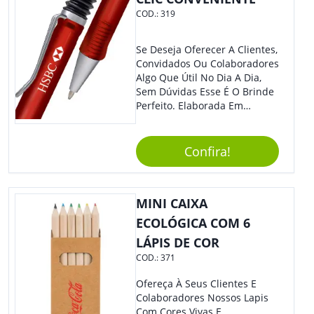
Sua Marca E Tenha Ainda
COD.:
319
Mais Destaque Em Eventos E
Feiras De Negócios.
Se Deseja Oferecer A Clientes,
Convidados Ou Colaboradores
Algo Que Útil No Dia A Dia,
Sem Dúvidas Esse É O Brinde
Perfeito. Elaborada Em
Plástico Fosco E Resistente E
Com Detalhes Em Metal, Essa
Incrível Caneta Esferográfica É
Confira!
Acionada Na Por Clic Na Parte
Superior.
MINI CAIXA
ECOLÓGICA COM 6
LÁPIS DE COR
COD.:
371
Ofereça À Seus Clientes E
Colaboradores Nossos Lapis
Com Cores Vivas E