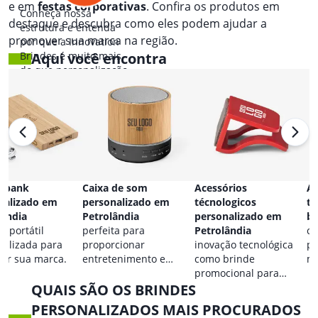
e em
festas corporativas
. Confira os produtos em
Conheça nossa
destaque e descubra como eles podem ajudar a
estrutura e entenda
promover sua marca na região.
por que a Innovation
Brindes é muito mais
Aqui você encontra
do que personalização.
 bank
Caixa de som
Acessórios
Ac
nalizado em
personalizado em
técnologicos
ta
lândia
Petrolândia
personalizado em
br
a portátil
perfeita para
Petrolândia
co
nalizada para
proporcionar
inovação tecnológica
pa
car sua marca.
entretenimento e
como brinde
ma
destacar sua marca em
promocional para
QUAIS SÃO OS BRINDES
qualquer ocasião.
eventos.
PERSONALIZADOS MAIS PROCURADOS