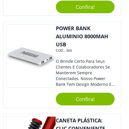
Caneta. Elaborado A Partir De
Confira!
Material Reciclado, O Brinde
Também É Prático, Tornando-
Se Assim Excelente Para Uso
POWER BANK
Cotidiano. Perfeito, Não É?!
ALUMINIO 8000MAH
USB
COD.:
360
O Brinde Certo Para Seus
Clientes E Colaboradores Se
Manterem Sempre
Conectados. Nosso Power
Bank Tem Design Moderno E
Leve, Perfeito Para Carregar
Na Bolsa Ou Na Mochila.
Confira!
Compatível Com Diversos
Aparelhos, O Brinde É Super
Eficiente E Ágil, Ideal Para
Quem Busca Praticidade No
CANETA PLÁSTICA:
Dia A Dia. Personalize-O Com
CLIC CONVENIENTE