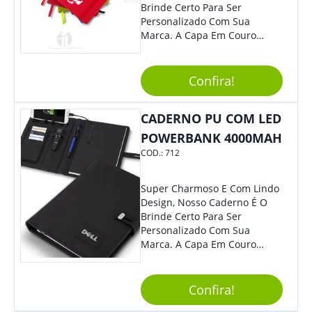
Brinde Certo Para Ser
Personalizado Com Sua
Marca. A Capa Em Couro
Sintético É Resistente, E O
Elástico Permite Maior
Segurança Ao Carregá-Lo.
Confira!
Ofereça A Seus Clientes E
Colaboradores, Sem Dúvidas
CADERNO PU COM LED
Eles Irão Adorar.
POWERBANK 4000MAH
COD.:
712
Super Charmoso E Com Lindo
Design, Nosso Caderno É O
Brinde Certo Para Ser
Personalizado Com Sua
Marca. A Capa Em Couro
Sintético É Resistente, E O
Elástico Permite Maior
Segurança Ao Carregá-Lo.
Confira!
Ofereça A Seus Clientes E