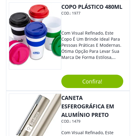
Colaboradores, Sem Dúvidas
COPO PLÁSTICO 480ML
Eles Irão Adorar.
COD.:
1977
Com Visual Refinado, Este
Copo É Um Brinde Ideal Para
Pessoas Práticas E Modernas.
Ótima Opção Para Levar Sua
Marca De Forma Estilosa,
Agregando Valor Para Sua
Empresa Em Eventos,
Reuniões Corporativas Ou Até
Confira!
Mesmo Para Presentear
Colaboradores.
CANETA
ESFEROGRÁFICA EM
ALUMÍNIO PRETO
COD.:
1479
Com Visual Refinado, Este