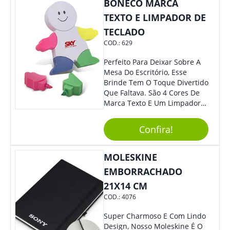
BONECO MARCA
TEXTO E LIMPADOR DE
TECLADO
COD.:
629
Perfeito Para Deixar Sobre A
Mesa Do Escritório, Esse
Brinde Tem O Toque Divertido
Que Faltava. São 4 Cores De
Marca Texto E Um Limpador
De Teclado Em Formato De
Boneco. Demais, Não É?
Confira!
Personalize Com Sua Marca.
Super Criativo, Seus Clientes E
Colaboradores Irão Adorar.
MOLESKINE
EMBORRACHADO
21X14 CM
COD.:
4076
Super Charmoso E Com Lindo
Design, Nosso Moleskine É O