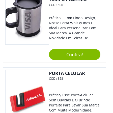
COD.:
506
Prático E Com Lindo Design,
Nosso Porta Whisky Inox É
Ideal Para Personalizar Com
Sua Marca. A Grande
Novidade Em Feiras De
Exposições E Eventos
Corporativos Será Esse
Incrível Brinde, Trazendo
Confira!
Ainda Mais Destaque Para
Sua Empresa.
PORTA CELULAR
COD.:
358
Prático, Esse Porta-Celular
Sem Dúvidas É O Brinde
Perfeito Para Levar Sua Marca
Com Muita Modernidade.