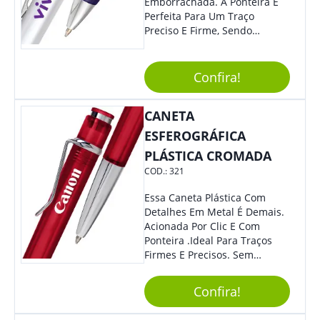
Emborrachada. A Ponteira É
Perfeita Para Um Traço
Preciso E Firme, Sendo
Acionada Por Clique.
Tradicional Porém Com
Design Minimalista Que Faz
Confira!
Toda Diferença.
CANETA
ESFEROGRÁFICA
PLÁSTICA CROMADA
COD.:
321
Essa Caneta Plástica Com
Detalhes Em Metal É Demais.
Acionada Por Clic E Com
Ponteira .Ideal Para Traços
Firmes E Precisos. Sem
Dúvidas É Um Excelente
Brinde Para Representar Sua
Confira!
Marca.