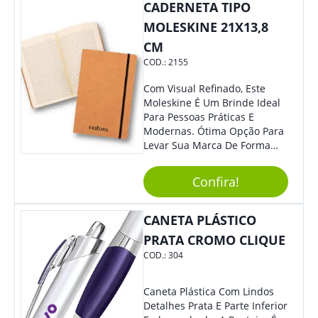
Colaboradores, Sem Dúvidas
CADERNETA TIPO
Eles Irão Adorar.
MOLESKINE 21X13,8
CM
COD.:
2155
Com Visual Refinado, Este
Moleskine É Um Brinde Ideal
Para Pessoas Práticas E
Modernas. Ótima Opção Para
Levar Sua Marca De Forma
Estilosa, Agregando Valor Para
Sua Empresa Em Eventos,
Confira!
Reuniões Corporativas Ou Até
Mesmo Para Presentear
Colaboradores E Parceiros De
CANETA PLÁSTICO
Sua Empresa.
PRATA CROMO CLIQUE
COD.:
304
Caneta Plástica Com Lindos
Detalhes Prata E Parte Inferior