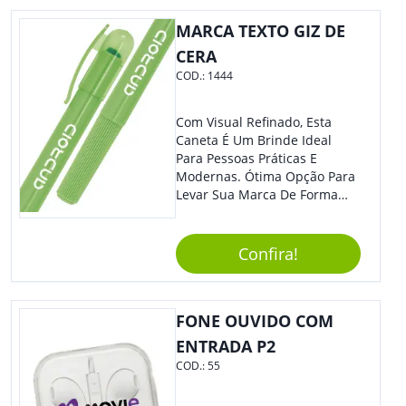
MARCA TEXTO GIZ DE
CERA
COD.:
1444
Com Visual Refinado, Esta
Caneta É Um Brinde Ideal
Para Pessoas Práticas E
Modernas. Ótima Opção Para
Levar Sua Marca De Forma
Estilosa, Agregando Valor Para
Sua Empresa Em Eventos,
Reuniões Corporativas Ou Até
Confira!
Mesmo Para Presentear
Colaboradores.
FONE OUVIDO COM
ENTRADA P2
COD.:
55