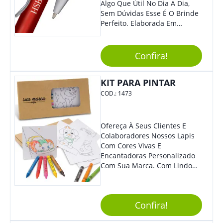
Algo Que Útil No Dia A Dia,
Sem Dúvidas Esse É O Brinde
Perfeito. Elaborada Em
Plástico Fosco E Resistente E
Com Detalhes Em Metal, Essa
Incrível Caneta Esferográfica É
Confira!
Acionada Na Por Clic Na Parte
Superior.
KIT PARA PINTAR
COD.:
1473
Ofereça À Seus Clientes E
Colaboradores Nossos Lapis
Com Cores Vivas E
Encantadoras Personalizado
Com Sua Marca. Com Lindo
Design, O Brinde É Versátil
Para Diversas Ocasiões.
Perfeito, Não É?!
Confira!