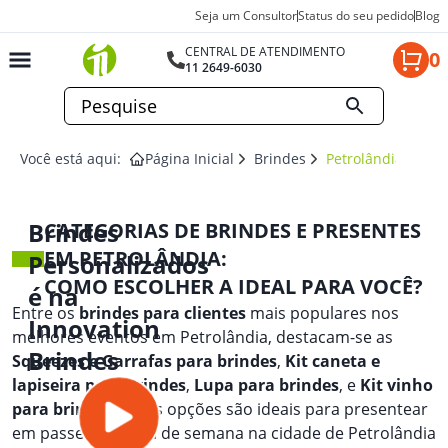
Seja um Consultor
Status do seu pedido
Blog
CENTRAL DE ATENDIMENTO
0
11 2649-6030
Você está aqui:
Página Inicial
Brindes
Petrolândia
Brindes
CATEGORIAS DE BRINDES E PRESENTES
EM PETROLÂNDIA:
Personalizados
COMO ESCOLHER A IDEAL PARA VOCÊ?
é na
Entre os
brindes para clientes
mais populares nos
Innovation
melhores eventos em Petrolândia, destacam-se as
Brindes
Squeezes e Garrafas para brindes
,
Kit caneta e
lapiseira para brindes
,
Lupa para brindes
, e
Kit vinho
para brindes
. Essas opções são ideais para presentear
em passeios de fim de semana na cidade de Petrolândia