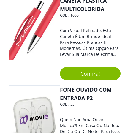
CANETA PLÁSTICA
Volume, Avanço, Retrocesso E
Para Atender Ligações, O
MULTICOLORIDA
Brinde Ainda É Compatível
COD.:
1060
Com Diversos Aparelhos.
Demais, Não É?! O Design
Moderno Acrescenta Ainda
Com Visual Refinado, Esta
Mais Charme, O Que
Caneta É Um Brinde Ideal
Certamente Agregará Grande
Para Pessoas Práticas E
Destaque À Sua Marca.
Modernas. Ótima Opção Para
Levar Sua Marca De Forma
Estilosa, Agregando Valor Para
Sua Empresa Em Eventos,
Reuniões Corporativas Ou Até
Confira!
Mesmo Para Presentear
Colaboradores E Parceiros De
FONE OUVIDO COM
Sua Empresa.
ENTRADA P2
COD.:
55
Quem Não Ama Ouvir
Música?! Em Casa Ou Na Rua,
De Dia Ou De Noite. Para Isso,