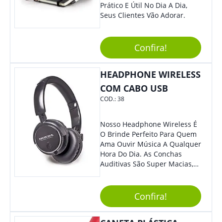
Prático E Útil No Dia A Dia,
Seus Clientes Vão Adorar.
Confira!
HEADPHONE WIRELESS
COM CABO USB
COD.:
38
Nosso Headphone Wireless É
O Brinde Perfeito Para Quem
Ama Ouvir Música A Qualquer
Hora Do Dia. As Conchas
Auditivas São Super Macias,
Proporcionando Assim Maior
Conforto Ao Utilizá-Lo. Com
Entrada Para Mini Sd Cartão
Confira!
De Memória, Bateria Interna
Recarregável E Botões De