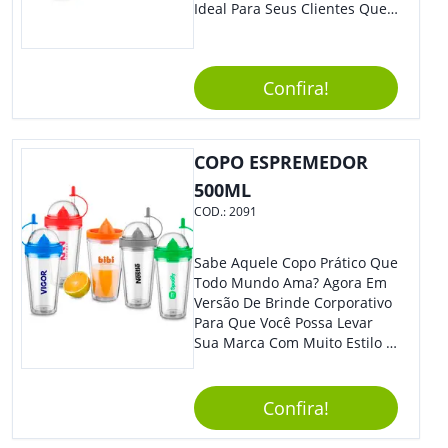
Ideal Para Seus Clientes Que
Adoram Praticidade No Dia A
Dia. Com Design Tradicional,
Sua Empresa Terá O Grande
Confira!
Destaque Merecido.
COPO ESPREMEDOR
500ML
COD.:
2091
Sabe Aquele Copo Prático Que
Todo Mundo Ama? Agora Em
Versão De Brinde Corporativo
Para Que Você Possa Levar
Sua Marca Com Muito Estilo E
Acrescentar Ainda Mais
Praticidade À Eventos E Feiras
De Exposição.
Confira!