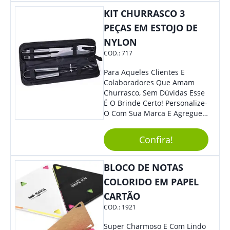
Mesmo Para Presentear
Colaboradores.
KIT CHURRASCO 3
PEÇAS EM ESTOJO DE
NYLON
COD.:
717
Para Aqueles Clientes E
Colaboradores Que Amam
Churrasco, Sem Dúvidas Esse
É O Brinde Certo! Personalize-
O Com Sua Marca E Agregue
Ainda Mais Visibilidade. O Kit
É Composto Por 3 Peças Para
Confira!
O Auxílio No Preparo De
Carnes, Em Um Lindo Estojo. É
A Garantia De Sucesso Para
BLOCO DE NOTAS
Sua Empresa Em Feiras E
COLORIDO EM PAPEL
Eventos Corporativos.
CARTÃO
COD.:
1921
Super Charmoso E Com Lindo