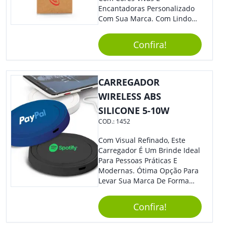
Encantadoras Personalizado
Com Sua Marca. Com Lindo
Design, O Brinde É Versátil
Para Diversas Ocasiões.
Confira!
Perfeito, Não É?!
CARREGADOR
WIRELESS ABS
SILICONE 5-10W
COD.:
1452
Com Visual Refinado, Este
Carregador É Um Brinde Ideal
Para Pessoas Práticas E
Modernas. Ótima Opção Para
Levar Sua Marca De Forma
Estilosa, Agregando Valor Para
Sua Empresa Em Eventos,
Confira!
Reuniões Corporativas Ou Até
Mesmo Para Presentear