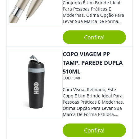
Conjunto É Um Brinde Ideal
Para Pessoas Práticas E
Modernas. Ótima Opção Para
Levar Sua Marca De Forma
Estilosa, Agregando Valor Para
Sua Empresa Em Eventos,
Confira!
Reuniões Corporativas Ou Até
Mesmo Para Presentear
Colaboradores E Parceiros De
COPO VIAGEM PP
Sua Empresa.
TAMP. PAREDE DUPLA
510ML
COD.:
348
Com Visual Refinado, Este
Copo É Um Brinde Ideal Para
Pessoas Práticas E Modernas.
Ótima Opção Para Levar Sua
Marca De Forma Estilosa,
Agregando Valor Para Sua
Empresa Em Eventos,
Confira!
Reuniões Corporativas Ou Até