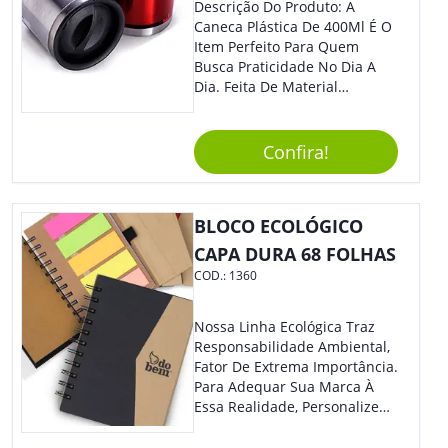
Descrição Do Produto: A
Caneca Plástica De 400Ml É O
Item Perfeito Para Quem
Busca Praticidade No Dia A
Dia. Feita De Material
Resistente E Durável, Essa
Caneca É Ideal Para Ser
Utilizada Em Casa, No
Confira!
Trabalho Ou Em Qualquer
Outra Atividade Do Seu
Cotidiano. Benefícios: -
BLOCO ECOLÓGICO
Capacidade De 400Ml, Ideal
Para Diferentes Tipos De
CAPA DURA 68 FOLHAS
Bebidas Quentes Ou Frias. -
COD.:
1360
Leve E Fácil De Transportar,
Podendo Ser Levada Para
Qualquer Lugar. - Material
Nossa Linha Ecológica Traz
Plástico De Alta Qualidade,
Responsabilidade Ambiental,
Resistente A Quedas E Não
Fator De Extrema Importância.
Quebra Com Facilidade. Usos
Para Adequar Sua Marca À
Sugeridos: - Perfeita Para
Essa Realidade, Personalize
Tomar Café, Chá, Sucos Ou
Nosso Incrível Bloco De
Água. - Ideal Para Levar Ao
Anotações Com Post-It E