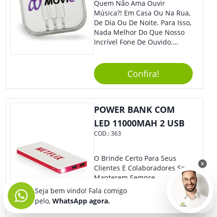
Quem Não Ama Ouvir
Música?! Em Casa Ou Na Rua,
De Dia Ou De Noite. Para Isso,
Nada Melhor Do Que Nosso
Incrível Fone De Ouvido.
Super Confortável, Com Som
De Excelente Qualidade, E
Contando Com Tamanho De
Confira!
Fio Ideal Para Se Movimentar
Com Mais Liberdade, É O
Brinde Que Seus Clientes E
POWER BANK COM
Colaboradores Mais Querem!
Não Fique De Fora! Ofereça
LED 11000MAH 2 USB
Em Eventos, Feiras E
COD.:
363
Congressos, E Tenha Sua
Marca Em Grande Destaque.
O Brinde Certo Para Seus
Clientes E Colaboradores Se
Manterem Sempre
Conectados. Nosso Power
Seja bem vindo! Fala comigo
Bank Tem Design Moderno E
pelo,
WhatsApp agora.
Leve, Perfeito Para Carregar
Na Bolsa Ou Na Mochila.