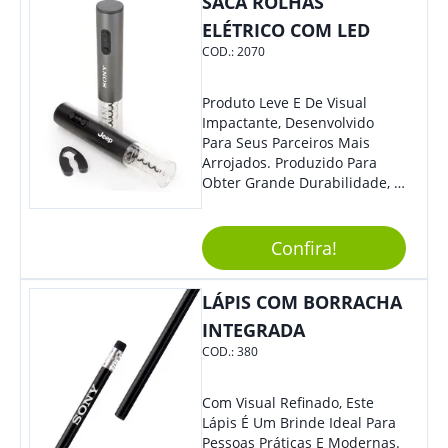
SACA ROLHAS
Lindo Design.
ELÉTRICO COM LED
COD.:
2070
Produto Leve E De Visual
Impactante, Desenvolvido
Para Seus Parceiros Mais
Arrojados. Produzido Para
Obter Grande Durabilidade, É
Uma Ótima Opção Para Levar
Sua Marca De Forma Estilosa,
Agregando Valor Para Sua
Confira!
Empresa Em Eventos.
LÁPIS COM BORRACHA
INTEGRADA
COD.:
380
Com Visual Refinado, Este
Lápis É Um Brinde Ideal Para
Pessoas Práticas E Modernas.