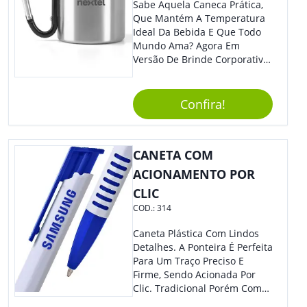
Sabe Aquela Caneca Prática,
Que Mantém A Temperatura
Ideal Da Bebida E Que Todo
Mundo Ama? Agora Em
Versão De Brinde Corporativo
Para Que Você Possa Levar
Sua Marca Com Muito Estilo E
Acrescentar Ainda Mais
Confira!
Praticidade À Eventos E Feiras
De Exposição.
CANETA COM
ACIONAMENTO POR
CLIC
COD.:
314
Caneta Plástica Com Lindos
Detalhes. A Ponteira É Perfeita
Para Um Traço Preciso E
Firme, Sendo Acionada Por
Clic. Tradicional Porém Com
Design Minimalista Que Faz