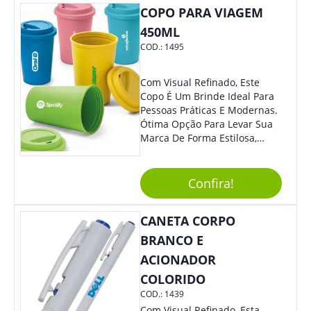
COPO PARA VIAGEM
Moderno E Util.
450ML
COD.:
1495
Com Visual Refinado, Este
Copo É Um Brinde Ideal Para
Pessoas Práticas E Modernas.
Ótima Opção Para Levar Sua
Marca De Forma Estilosa,
Agregando Valor Para Sua
Empresa Em Eventos,
Reuniões Corporativas Ou Até
Confira!
Mesmo Para Presentear
Colaboradores.
CANETA CORPO
BRANCO E
ACIONADOR
COLORIDO
COD.:
1439
Com Visual Refinado, Esta