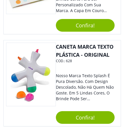
Personalizado Com Sua
Marca. A Capa Em Couro
Sintético É Resistente, E O
Elástico Permite Maior
Confira!
Segurança Ao Carregá-Lo.
Ofereça A Seus Clientes E
Colaboradores, Sem Dúvidas
Eles Irão Adorar.
CANETA MARCA TEXTO
PLÁSTICA - ORIGINAL
COD.:
628
Nosso Marca Texto Splash É
Pura Diversão. Com Design
Descolado, Não Há Quem Não
Goste. Em 5 Lindas Cores, O
Brinde Pode Ser
Personalizado Com Sua
Marca, Demais, Não É? Não
Perca Essa Chance E Ofereça
Confira!
A Seus Clientes E
Colaboradores.