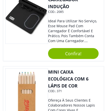
INDUÇÃO
COD.:
2085
Ideal Para Utilizar No Serviço,
Esse Mouse Pad Com
Carregador É Confortável E
Prático, Pois Também Conta
Com Uma Carregador.
Demais, Não É?! O Material É
Resistente, Com A Qualidade
Confira!
Que Os Colaboradores
Buscam, E O Design É
Moderno, Destacando Ainda
Mais Sua Marca.
MINI CAIXA
ECOLÓGICA COM 6
LÁPIS DE COR
COD.:
371
Ofereça À Seus Clientes E
Colaboradores Nossos Lapis
Com Cores Vivas E