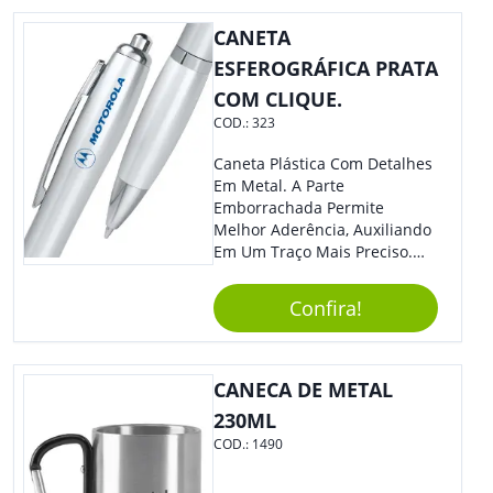
Especialmente Com Sua
Marca.
CANETA
ESFEROGRÁFICA PRATA
COM CLIQUE.
COD.:
323
Caneta Plástica Com Detalhes
Em Metal. A Parte
Emborrachada Permite
Melhor Aderência, Auxiliando
Em Um Traço Mais Preciso.
Versátil, Torna-Se Ideal Para
Todo Tipo De Evento E
Confira!
Público.
CANECA DE METAL
230ML
COD.:
1490