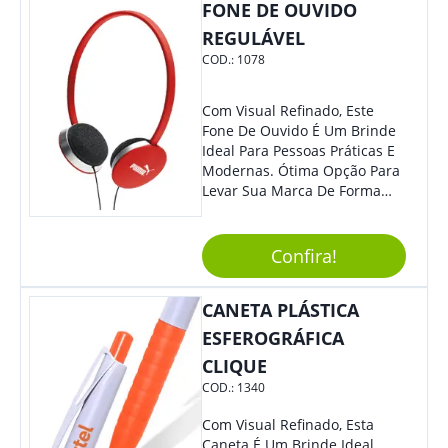
FONE DE OUVIDO
Quem Busca Praticidade No
Dia A Dia. Personalize-O Com
REGULÁVEL
Sua Marca E Tenha Ainda
COD.:
1078
Mais Destaque Em Eventos E
Feiras De Negócios.
Com Visual Refinado, Este
Fone De Ouvido É Um Brinde
Ideal Para Pessoas Práticas E
Modernas. Ótima Opção Para
Levar Sua Marca De Forma
Estilosa, Agregando Valor Para
Sua Empresa Em Eventos,
Reuniões Corporativas Ou Até
Confira!
Mesmo Para Presentear
Colaboradores E Parceiros De
CANETA PLÁSTICA
Sua Empresa.
ESFEROGRÁFICA
CLIQUE
COD.:
1340
Com Visual Refinado, Esta
Caneta É Um Brinde Ideal