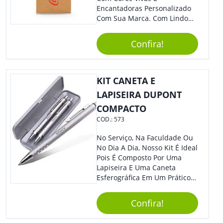
Encantadoras Personalizado
Com Sua Marca. Com Lindo
Design, O Brinde É Versátil
Para Diversas Ocasiões.
Confira!
Perfeito, Não É?!
KIT CANETA E
LAPISEIRA DUPONT
COMPACTO
COD.:
573
No Serviço, Na Faculdade Ou
No Dia A Dia, Nosso Kit É Ideal
Pois É Composto Por Uma
Lapiseira E Uma Caneta
Esferográfica Em Um Prático
Estojo. Sem Dúvidas Seus
Clientes E Colaboradores Irão
Confira!
Adorar. Não Perca A Chance
De Personalizá-Lo