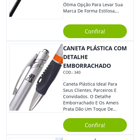
Ótima Opção Para Levar Sua
Marca De Forma Estilosa,
Agregando Valor Para Sua
Empresa Em Eventos,
Reuniões Corporativas Ou Até
Confira!
Mesmo Para Presentear
Colaboradores E Parceiros De
CANETA PLÁSTICA COM
Sua Empresa.
DETALHE
EMBORRACHADO
COD.:
340
Caneta Plástica Ideal Para
Seus Clientes, Parceiros E
Convidados. O Detalhe
Emborrachado E Os Ameis
Prata Dão Um Toque De
Modernidade À Peça.
Acionamento Por Clique.
Confira!