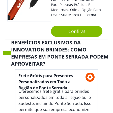
Para Pessoas Práticas E
Modernas. Ótima Opção Para
Levar Sua Marca De Forma
Estilosa, Agregando Valor Para
Sua Empresa Em Eventos,
Reuniões Corporativas Ou Até
Confira!
Mesmo Para Presentear
Colaboradores E Parceiros De
BENEFÍCIOS EXCLUSIVOS DA
Sua Empresa.
INNOVATION BRINDES: COMO
EMPRESAS EM PONTE SERRADA PODEM
APROVEITAR?
Frete Grátis para Presentes
Personalizados em Toda a
Região de Ponte Serrada
Oferecemos frete grátis para brindes
personalizados em toda a região Sul e
Sudeste, incluindo Ponte Serrada. Isso
permite que sua empresa economize