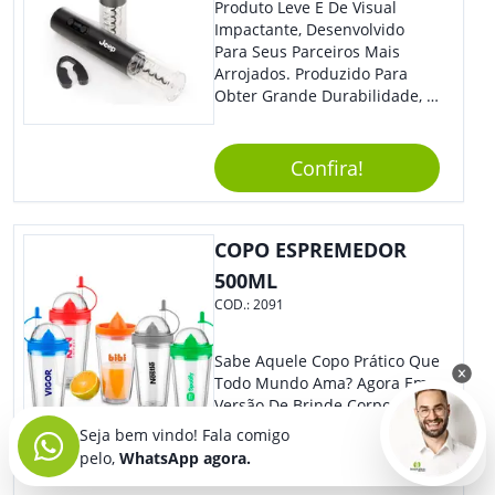
Produto Leve E De Visual
Impactante, Desenvolvido
Para Seus Parceiros Mais
Arrojados. Produzido Para
Obter Grande Durabilidade, É
Uma Ótima Opção Para Levar
Sua Marca De Forma Estilosa,
Agregando Valor Para Sua
Confira!
Empresa Em Eventos.
COPO ESPREMEDOR
500ML
COD.:
2091
Sabe Aquele Copo Prático Que
Todo Mundo Ama? Agora Em
Versão De Brinde Corporativo
Para Que Você Possa Levar
Seja bem vindo! Fala comigo
Sua Marca Com Muito Estilo E
pelo,
WhatsApp agora.
Acrescentar Ainda Mais
Praticidade À Eventos E Feiras