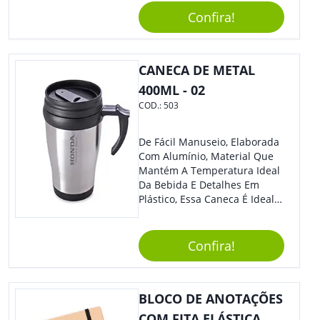
Toda Diferença.
Confira!
CANECA DE METAL
400ML - 02
COD.:
503
De Fácil Manuseio, Elaborada
Com Alumínio, Material Que
Mantém A Temperatura Ideal
Da Bebida E Detalhes Em
Plástico, Essa Caneca É Ideal
Para Levar Sua Marca Com
Estilo E Surpreender À Todos.
Versátil, O Brinde Se Adequa
Confira!
À Feiras, Eventos E Até Mesmo
Datas Especiais.
BLOCO DE ANOTAÇÕES
COM FITA ELÁSTICA