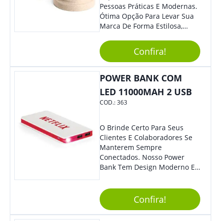
Pessoas Práticas E Modernas.
Ótima Opção Para Levar Sua
Marca De Forma Estilosa,
Agregando Valor Para Sua
Empresa Em Eventos,
Confira!
Reuniões Corporativas Ou Até
Mesmo Para Presentear
Colaboradores.
POWER BANK COM
LED 11000MAH 2 USB
COD.:
363
O Brinde Certo Para Seus
Clientes E Colaboradores Se
Manterem Sempre
Conectados. Nosso Power
Bank Tem Design Moderno E
Leve, Perfeito Para Carregar
Na Bolsa Ou Na Mochila.
Compatível Com Diversos
Confira!
Aparelhos, O Brinde É Super
Eficiente E Ágil, Ideal Para