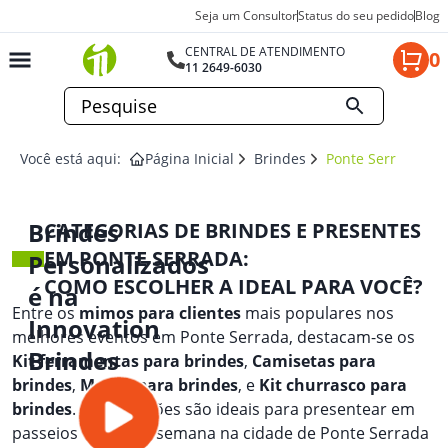
Seja um Consultor
Status do seu pedido
Blog
CENTRAL DE ATENDIMENTO
0
11 2649-6030
Você está aqui:
Página Inicial
Brindes
Ponte Serrada
Brindes
CATEGORIAS DE BRINDES E PRESENTES
EM PONTE SERRADA:
Personalizados
COMO ESCOLHER A IDEAL PARA VOCÊ?
é na
Entre os
mimos para clientes
mais populares nos
Innovation
melhores eventos em Ponte Serrada, destacam-se os
Brindes
Kit ferramentas para brindes
,
Camisetas para
brindes
,
Mouse para brindes
, e
Kit churrasco para
brindes
. Essas opções são ideais para presentear em
passeios de fim de semana na cidade de Ponte Serrada