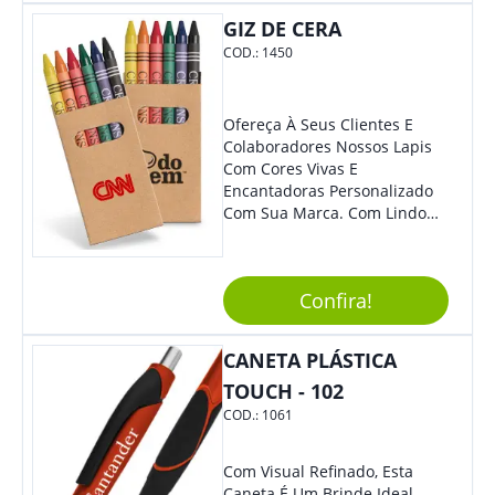
Também É Prático, Tornando-
GIZ DE CERA
Se Assim Excelente Para Uso
Cotidiano. Perfeito, Não É?!
COD.:
1450
Ofereça À Seus Clientes E
Colaboradores Nossos Lapis
Com Cores Vivas E
Encantadoras Personalizado
Com Sua Marca. Com Lindo
Design, O Brinde É Versátil
Para Diversas Ocasiões.
Perfeito, Não É?!
Confira!
CANETA PLÁSTICA
TOUCH - 102
COD.:
1061
Com Visual Refinado, Esta
Caneta É Um Brinde Ideal