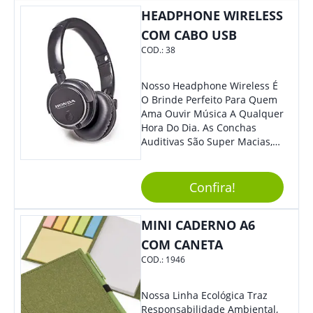
Colaboradores, Sem Dúvidas
HEADPHONE WIRELESS
Eles Irão Adorar.
COM CABO USB
COD.:
38
Nosso Headphone Wireless É
O Brinde Perfeito Para Quem
Ama Ouvir Música A Qualquer
Hora Do Dia. As Conchas
Auditivas São Super Macias,
Proporcionando Assim Maior
Conforto Ao Utilizá-Lo. Com
Entrada Para Mini Sd Cartão
Confira!
De Memória, Bateria Interna
Recarregável E Botões De
MINI CADERNO A6
Volume, Avanço, Retrocesso E
Para Atender Ligações, O
COM CANETA
Brinde Ainda É Compatível
COD.:
1946
Com Diversos Aparelhos.
Demais, Não É?! O Design
Moderno Acrescenta Ainda
Nossa Linha Ecológica Traz
Mais Charme, O Que
Responsabilidade Ambiental,