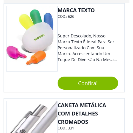
MARCA TEXTO
COD.:
626
Super Descolado, Nosso
Marca Texto É Ideal Para Ser
Personalizado Com Sua
Marca. Acrescentando Um
Toque De Diversão Na Mesa
Do Escritório Ou De Estudo, O
Brinde Agradará Todos Os
Clientes E Colaboradores. O
Confira!
Grande Destaque De Eventos
E Feiras De Negócio
Certamente Será De Sua
Empresa.
CANETA METÁLICA
COM DETALHES
CROMADOS
COD.:
331