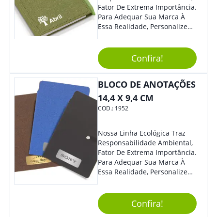
Certamente Agregará Grande
Fator De Extrema Importância.
Destaque À Sua Marca.
Para Adequar Sua Marca À
Essa Realidade, Personalize
Nosso Incrível Bloco De
Anotações Com Post-It E
Caneta. Elaborado A Partir De
Confira!
Material Reciclado, O Brinde
Também É Prático, Tornando-
BLOCO DE ANOTAÇÕES
Se Assim Excelente Para Uso
Cotidiano. Perfeito, Não É?!
14,4 X 9,4 CM
COD.:
1952
Nossa Linha Ecológica Traz
Responsabilidade Ambiental,
Fator De Extrema Importância.
Para Adequar Sua Marca À
Essa Realidade, Personalize
Nosso Incrível Bloco De
Anotações Com Post-It E
Caneta. Elaborado A Partir De
Confira!
Material Reciclado, O Brinde