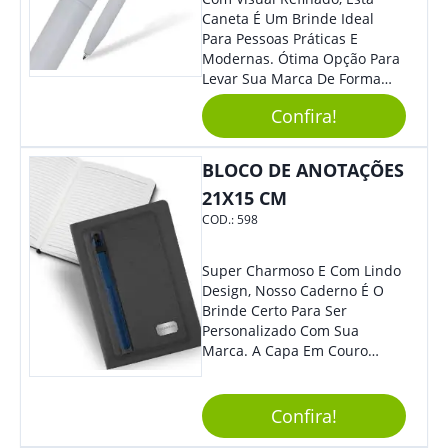
Caneta É Um Brinde Ideal
Para Pessoas Práticas E
Modernas. Ótima Opção Para
Levar Sua Marca De Forma
Estilosa, Agregando Valor Para
Confira!
Sua Empresa Em Eventos,
Reuniões Corporativas Ou Até
Mesmo Para Presentear
BLOCO DE ANOTAÇÕES
Colaboradores.
21X15 CM
COD.:
598
Super Charmoso E Com Lindo
Design, Nosso Caderno É O
Brinde Certo Para Ser
Personalizado Com Sua
Marca. A Capa Em Couro
Sintético É Resistente, E O
Elástico Permite Maior
Segurança Ao Carregá-Lo.
Confira!
Ofereça A Seus Clientes E