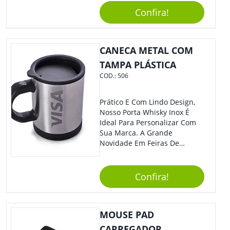
Segurança Ao Carregá-Lo.
Confira!
Ofereça A Seus Clientes E
Colaboradores, Sem Dúvidas
Eles Irão Adorar.
CANECA METAL COM
TAMPA PLÁSTICA
COD.:
506
Prático E Com Lindo Design,
Nosso Porta Whisky Inox É
Ideal Para Personalizar Com
Sua Marca. A Grande
Novidade Em Feiras De
Exposições E Eventos
Corporativos Será Esse
Incrível Brinde, Trazendo
Confira!
Ainda Mais Destaque Para
Sua Empresa.
MOUSE PAD
CARREGADOR