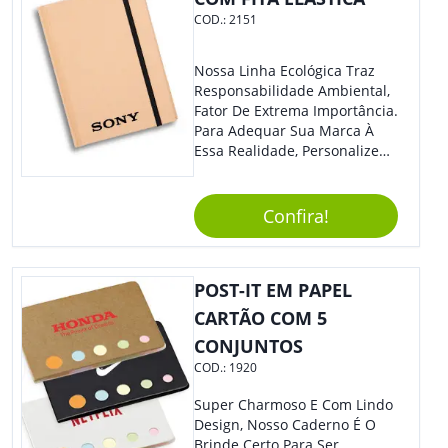
COD.:
2151
Nossa Linha Ecológica Traz
Responsabilidade Ambiental,
Fator De Extrema Importância.
Para Adequar Sua Marca À
Essa Realidade, Personalize
Nosso Incrível Bloco De
Anotações Com Post-It E
Caneta. Elaborado A Partir De
Confira!
Material Reciclado, O Brinde
Também É Prático, Tornando-
Se Assim Excelente Para Uso
POST-IT EM PAPEL
Cotidiano. Perfeito, Não É?!
CARTÃO COM 5
CONJUNTOS
COD.:
1920
Super Charmoso E Com Lindo
Design, Nosso Caderno É O
Brinde Certo Para Ser