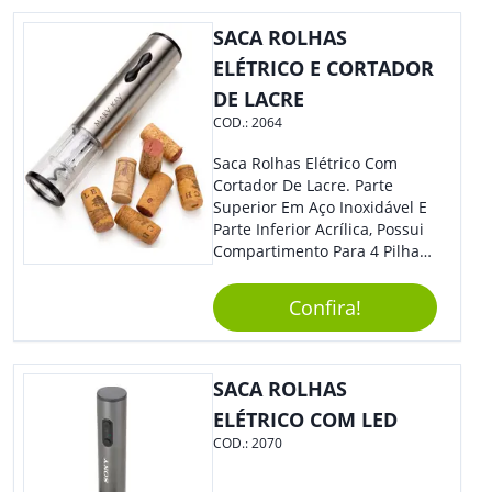
SACA ROLHAS
ELÉTRICO E CORTADOR
DE LACRE
COD.:
2064
Saca Rolhas Elétrico Com
Cortador De Lacre. Parte
Superior Em Aço Inoxidável E
Parte Inferior Acrílica, Possui
Compartimento Para 4 Pilhas
Aa Na Parte Superior (Não
Acompanha Pilhas) – Contém
Confira!
Desenho Indicativo De
Abertura E Fechamento Da
Tampa; Botões Para Extração
E Remoção De Rolhas E Parte
SACA ROLHAS
Inferior Com Anel Cortador De
ELÉTRICO COM LED
Lacre (Removível).
COD.:
2070