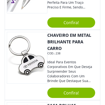
Perfeita Para Um Traço
Preciso E Firme, Sendo
Acionada Por Clique.
Tradicional Porém Com
Design Minimalista Que Faz
Confira!
Toda Diferença.
CHAVEIRO EM METAL
BRILHANTE PARA
CARRO
COD.:
238
Ideal Para Eventos
Corporativos Em Que Deseja
Surpreender Seus
Colaboradores Com Um
Brinde Que Destaque Sua
Marca, Esse Chaveiro Em
Formato De Carro É Ideal!
Confira!
Elaborado Com Metal,
Material Resistente E Durável,
O Item Conta Também Com