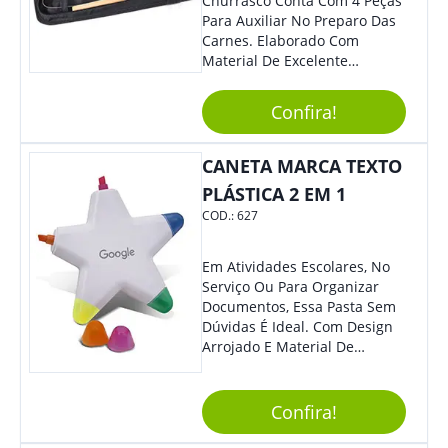
Churrasco Conta Com 4 Peças
Para Auxiliar No Preparo Das
Carnes. Elaborado Com
Material De Excelente
Qualidade E Design
Tradicional, Sem Dúvidas É O
Confira!
Brinde Certo Para Todos Os
Públicos. Personalize-O Com
Sua Marca. Seus Clientes E
CANETA MARCA TEXTO
Colaboradores Com Certeza
PLÁSTICA 2 EM 1
Irão Adorar.
COD.:
627
Em Atividades Escolares, No
Serviço Ou Para Organizar
Documentos, Essa Pasta Sem
Dúvidas É Ideal. Com Design
Arrojado E Material De
Qualidade, O Brinde É Super
Prático E Agradará Todos Os
Seus Clientes. Leve Sua Marca
Confira!
À Eventos E Feiras
Corporativas Em Um Item