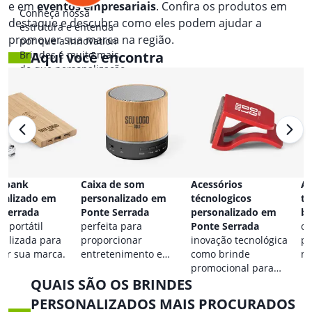
e em
eventos empresariais
. Confira os produtos em
Conheça nossa
destaque e descubra como eles podem ajudar a
estrutura e entenda
promover sua marca na região.
por que a Innovation
Brindes é muito mais
Aqui você encontra
do que personalização.
 bank
Caixa de som
Acessórios
Ac
nalizado em
personalizado em
técnologicos
ta
 Serrada
Ponte Serrada
personalizado em
br
a portátil
perfeita para
Ponte Serrada
co
nalizada para
proporcionar
inovação tecnológica
pa
car sua marca.
entretenimento e
como brinde
ma
destacar sua marca em
promocional para
QUAIS SÃO OS BRINDES
qualquer ocasião.
eventos.
PERSONALIZADOS MAIS PROCURADOS