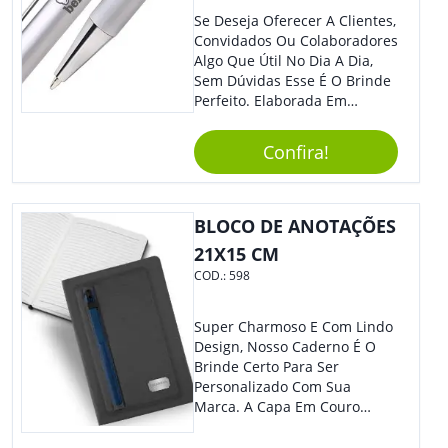
Se Deseja Oferecer A Clientes,
Convidados Ou Colaboradores
Algo Que Útil No Dia A Dia,
Sem Dúvidas Esse É O Brinde
Perfeito. Elaborada Em
Plástico Fosco E Resistente E
Com Detalhes Em Metal, Essa
Confira!
Incrível Caneta Esferográfica É
Acionada Na Por Clic Na Parte
Superior.
BLOCO DE ANOTAÇÕES
21X15 CM
COD.:
598
Super Charmoso E Com Lindo
Design, Nosso Caderno É O
Brinde Certo Para Ser
Personalizado Com Sua
Marca. A Capa Em Couro
Sintético É Resistente, E O
Elástico Permite Maior