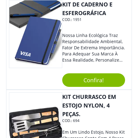
KIT DE CADERNO E
ESFEROGRÁFICA
COD.:
1951
Nossa Linha Ecológica Traz
Responsabilidade Ambiental,
Fator De Extrema Importância.
Para Adequar Sua Marca À
Essa Realidade, Personalize
Nosso Incrível Bloco De
Anotações Com Post-It E
Caneta. Elaborado A Partir De
Confira!
Material Reciclado, O Brinde
Também É Prático, Tornando-
KIT CHURRASCO EM
Se Assim Excelente Para Uso
Cotidiano. Perfeito, Não É?!
ESTOJO NYLON, 4
PEÇAS.
COD.:
694
Em Um Lindo Estojo, Nosso Kit