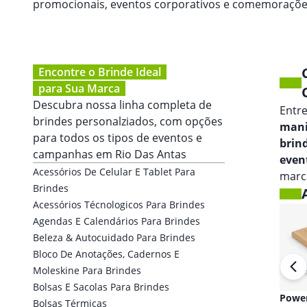
promocionais, eventos corporativos e comemoraçõe
Encontre o Brinde Ideal
para Sua Marca
Descubra nossa linha completa de
Entr
brindes personalziados, com opções
mani
para todos os tipos de eventos e
brin
campanhas em
Rio Das Antas
even
Acessórios De Celular E Tablet Para
marca
Brindes
Acessórios Técnologicos Para Brindes
Agendas E Calendários Para Brindes
Beleza & Autocuidado Para Brindes
Bloco De Anotações, Cadernos E
Moleskine Para Brindes
Bolsas E Sacolas Para Brindes
Fones de ouvido
Powe
Bolsas Térmicas