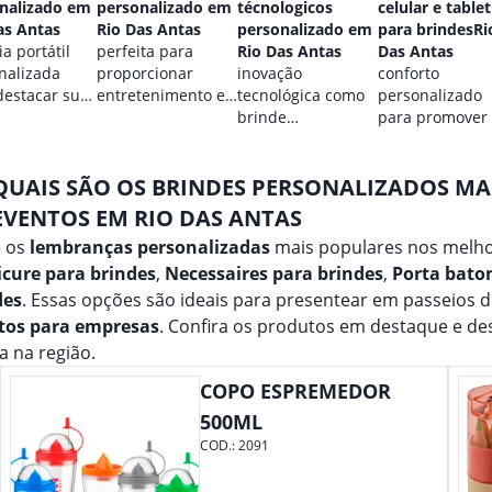
nalizado em
personalizado em
técnologicos
celular e tablet
as Antas
Rio Das Antas
personalizado em
para brindesRi
a portátil
perfeita para
Rio Das Antas
Das Antas
nalizada
proporcionar
inovação
conforto
destacar sua
entretenimento e
tecnológica como
personalizado
.
destacar sua
brinde
para promover
marca em
promocional para
marca.
qualquer ocasião.
eventos.
QUAIS SÃO OS BRINDES PERSONALIZADOS M
EVENTOS EM RIO DAS ANTAS
e os
lembranças personalizadas
mais populares nos melho
cure para brindes
,
Necessaires para brindes
,
Porta bato
des
. Essas opções são ideais para presentear em passeios 
tos para empresas
. Confira os produtos em destaque e d
 na região.
COPO ESPREMEDOR
500ML
COD.:
2091