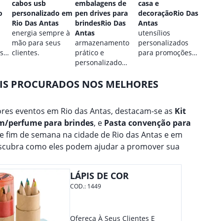
cabos usb
embalagens de
casa e
perso
o
personalizado em
pen drives para
decoraçãoRio Das
Rio D
Rio Das Antas
brindesRio Das
Antas
estilo
energia sempre à
Antas
utensílios
perso
mão para seus
armazenamento
personalizados
para 
 sua
clientes.
prático e
para promoções
marca
personalizado
culinárias.
para seus dados.
AIS PROCURADOS NOS MELHORES
res eventos em Rio das Antas, destacam-se as
Kit
m/perfume para brindes
, e
Pasta convenção para
de fim de semana na cidade de Rio das Antas e em
escubra como eles podem ajudar a promover sua
LÁPIS DE COR
COD.:
1449
Ofereça À Seus Clientes E