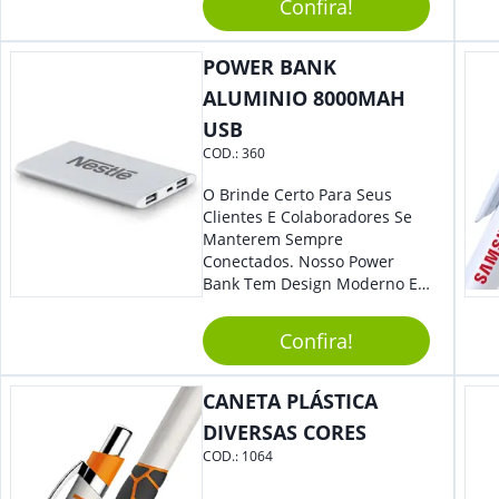
Acrescentar Ainda Mais
Confira!
Praticidade À Eventos E Feiras
De Exposição.
POWER BANK
ALUMINIO 8000MAH
USB
COD.:
360
O Brinde Certo Para Seus
Clientes E Colaboradores Se
Manterem Sempre
Conectados. Nosso Power
Bank Tem Design Moderno E
Leve, Perfeito Para Carregar
Na Bolsa Ou Na Mochila.
Confira!
Compatível Com Diversos
Aparelhos, O Brinde É Super
Eficiente E Ágil, Ideal Para
CANETA PLÁSTICA
Quem Busca Praticidade No
DIVERSAS CORES
Dia A Dia. Personalize-O Com
COD.:
1064
Sua Marca E Tenha Ainda
Mais Destaque Em Eventos E