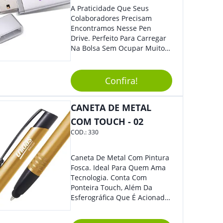
A Praticidade Que Seus
Colaboradores Precisam
Encontramos Nesse Pen
Drive. Perfeito Para Carregar
Na Bolsa Sem Ocupar Muito
Espaço E Carregar Para
Qualquer Lugar Todos Os
Arquivos Desejados. Ideal
Confira!
Para Oferecer Em Eventos E
Feiras De Exposições.
CANETA DE METAL
COM TOUCH - 02
COD.:
330
Caneta De Metal Com Pintura
Fosca. Ideal Para Quem Ama
Tecnologia. Conta Com
Ponteira Touch, Além Da
Esferográfica Que É Acionada
Por Clique. Design Tradicional
Com Elegância E