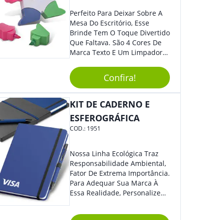
Perfeito Para Deixar Sobre A
Mesa Do Escritório, Esse
Brinde Tem O Toque Divertido
Que Faltava. São 4 Cores De
Marca Texto E Um Limpador
De Teclado Em Formato De
Boneco. Demais, Não É?
Confira!
Personalize Com Sua Marca.
Super Criativo, Seus Clientes E
Colaboradores Irão Adorar.
KIT DE CADERNO E
ESFEROGRÁFICA
COD.:
1951
Nossa Linha Ecológica Traz
Responsabilidade Ambiental,
Fator De Extrema Importância.
Para Adequar Sua Marca À
Essa Realidade, Personalize
Nosso Incrível Bloco De
Anotações Com Post-It E