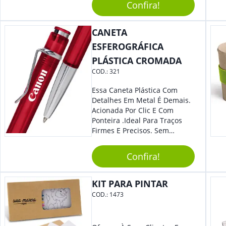
Confira!
Reuniões Corporativas Ou Até
Mesmo Para Presentear
Colaboradores E Parceiros De
CANETA
Sua Empresa.
ESFEROGRÁFICA
PLÁSTICA CROMADA
COD.:
321
Essa Caneta Plástica Com
Detalhes Em Metal É Demais.
Acionada Por Clic E Com
Ponteira .Ideal Para Traços
Firmes E Precisos. Sem
Dúvidas É Um Excelente
Brinde Para Representar Sua
Confira!
Marca.
KIT PARA PINTAR
COD.:
1473