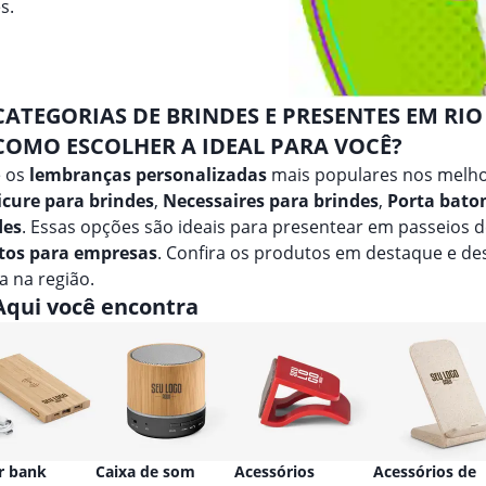
s.
CATEGORIAS DE BRINDES E PRESENTES EM RIO
COMO ESCOLHER A IDEAL PARA VOCÊ?
e os
lembranças personalizadas
mais populares nos melho
cure para brindes
,
Necessaires para brindes
,
Porta bato
des
. Essas opções são ideais para presentear em passeios 
tos para empresas
. Confira os produtos em destaque e d
 na região.
Aqui você encontra
r bank
Caixa de som
Acessórios
Acessórios de