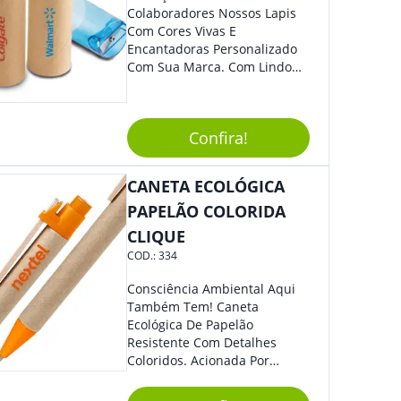
Colaboradores Nossos Lapis
Com Cores Vivas E
Encantadoras Personalizado
Com Sua Marca. Com Lindo
Design, O Brinde É Versátil
Para Diversas Ocasiões.
Perfeito, Não É?!
Confira!
CANETA ECOLÓGICA
PAPELÃO COLORIDA
CLIQUE
COD.:
334
Consciência Ambiental Aqui
Também Tem! Caneta
Ecológica De Papelão
Resistente Com Detalhes
Coloridos. Acionada Por
Clique, É Fácil De Ser Utilizada
E Tem Ponteira Firme, Ideal