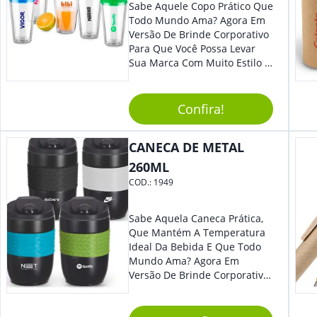
Sabe Aquele Copo Prático Que
Todo Mundo Ama? Agora Em
Versão De Brinde Corporativo
Para Que Você Possa Levar
Sua Marca Com Muito Estilo E
Acrescentar Ainda Mais
Praticidade À Eventos E Feiras
De Exposição.
Confira!
CANECA DE METAL
260ML
COD.:
1949
Sabe Aquela Caneca Prática,
Que Mantém A Temperatura
Ideal Da Bebida E Que Todo
Mundo Ama? Agora Em
Versão De Brinde Corporativo
Para Que Você Possa Levar
Sua Marca Com Muito Estilo E