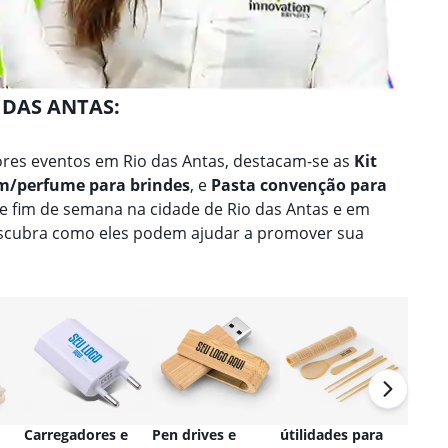
 DAS ANTAS:
res eventos em Rio das Antas, destacam-se as
Kit
m/perfume para brindes
, e
Pasta convenção para
de fim de semana na cidade de Rio das Antas e em
escubra como eles podem ajudar a promover sua
Carregadores e
Pen drives e
útilidades para
Relóg