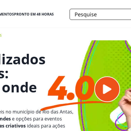
MENTOS
PRONTO EM 48 HORAS
s
lizados
s
:
e onde
is no município de Rio das Antas,
indes
e opções para eventos
es criativos
ideais para ações