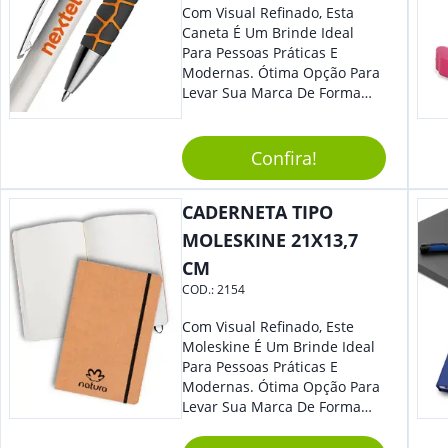
Feiras De Negócios.
Com Visual Refinado, Esta
Caneta É Um Brinde Ideal
Para Pessoas Práticas E
Modernas. Ótima Opção Para
Levar Sua Marca De Forma
Estilosa, Agregando Valor Para
Sua Empresa Em Eventos,
Reuniões Corporativas Ou Até
Confira!
Mesmo Para Presentear
Colaboradores E Parceiros De
CADERNETA TIPO
Sua Empresa.
MOLESKINE 21X13,7
CM
COD.:
2154
Com Visual Refinado, Este
Moleskine É Um Brinde Ideal
Para Pessoas Práticas E
Modernas. Ótima Opção Para
Levar Sua Marca De Forma
Estilosa, Agregando Valor Para
Sua Empresa Em Eventos,