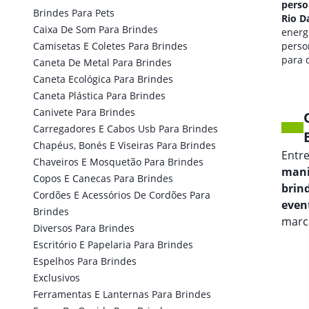
personalizado em
perso
Brindes Para Pets
Rio Das Antas
Rio D
Caixa De Som Para Brindes
qualidade de som
energi
Camisetas E Coletes Para Brindes
personalizada
perso
para seus eventos.
para 
Caneta De Metal Para Brindes
marca
Caneta Ecológica Para Brindes
Caneta Plástica Para Brindes
Canivete Para Brindes
Carregadores E Cabos Usb Para Brindes
Chapéus, Bonés E Viseiras Para Brindes
Entr
Chaveiros E Mosquetão Para Brindes
mani
Copos E Canecas Para Brindes
brin
Cordões E Acessórios De Cordões Para
even
Brindes
marca
Diversos Para Brindes
Escritório E Papelaria Para Brindes
Espelhos Para Brindes
Exclusivos
Ferramentas E Lanternas Para Brindes