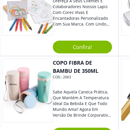
Ofereça À Seus Clientes E
Colaboradores Nossos Lapis
Com Cores Vivas E
Encantadoras Personalizado
Com Sua Marca. Com Lindo
Design, O Brinde É Versátil
Para Diversas Ocasiões.
Perfeito, Não É?!
Confira!
COPO FIBRA DE
BAMBU DE 350ML
COD.:
2063
Sabe Aquela Caneca Prática,
Que Mantém A Temperatura
Ideal Da Bebida E Que Todo
Mundo Ama? Agora Em
Versão De Brinde Corporativo
Para Que Você Possa Levar
Sua Marca Com Muito Estilo E