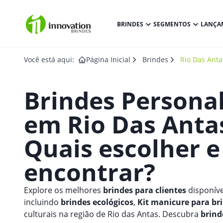
BRINDES
SEGMENTOS
LANÇA
Você está aqui:
Página Inicial
Brindes
Rio Das Anta
Brindes Persona
em
Rio Das Anta
Quais escolher 
encontrar?
Explore os melhores
brindes para clientes
disponíve
incluindo
brindes ecológicos
,
Kit manicure para br
culturais na região de Rio das Antas. Descubra
brind