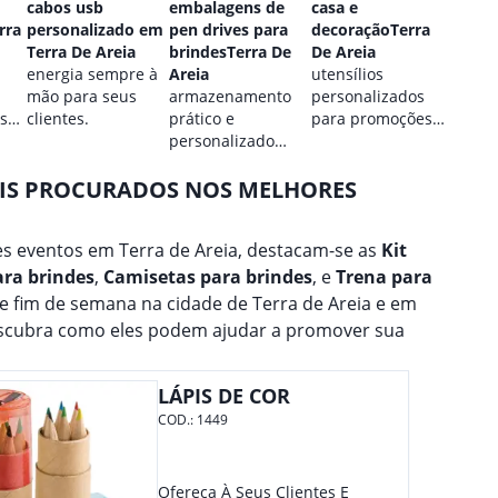
cabos usb
embalagens de
casa e
perso
rra
personalizado em
pen drives para
decoraçãoTerra
Terra
Terra De Areia
brindesTerra De
De Areia
estilo
energia sempre à
Areia
utensílios
perso
mão para seus
armazenamento
personalizados
para 
 sua
clientes.
prático e
para promoções
marca
personalizado
culinárias.
para seus dados.
AIS PROCURADOS NOS MELHORES
s eventos em Terra de Areia, destacam-se as
Kit
ara brindes
,
Camisetas para brindes
, e
Trena para
de fim de semana na cidade de Terra de Areia e em
escubra como eles podem ajudar a promover sua
LÁPIS DE COR
COD.:
1449
Ofereça À Seus Clientes E