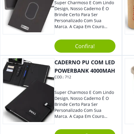
Super Charmoso E Com Lindo
Design, Nosso Caderno É O
Brinde Certo Para Ser
Personalizado Com Sua
Marca. A Capa Em Couro
Sintético É Resistente, E O
Elástico Permite Maior
Segurança Ao Carregá-Lo.
Confira!
Ofereça A Seus Clientes E
Colaboradores, Sem Dúvidas
CADERNO PU COM LED
Eles Irão Adorar.
POWERBANK 4000MAH
COD.:
712
Super Charmoso E Com Lindo
Design, Nosso Caderno É O
Brinde Certo Para Ser
Personalizado Com Sua
Marca. A Capa Em Couro
Sintético É Resistente, E O
Elástico Permite Maior