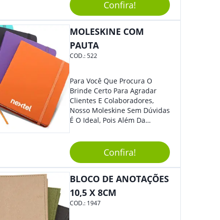
Caneta. Elaborado A Partir De
Confira!
Material Reciclado, O Brinde
Também É Prático, Tornando-
MOLESKINE COM
Se Assim Excelente Para Uso
Cotidiano. Perfeito, Não É?!
PAUTA
COD.:
522
Para Você Que Procura O
Brinde Certo Para Agradar
Clientes E Colaboradores,
Nosso Moleskine Sem Dúvidas
É O Ideal, Pois Além Da
Praticidade, Pode Ser
Utilizado Em Diversos
Momentos Do Dia.
Confira!
Personalize-O Com Sua Marca
E Tenha Ainda Mais Destaque
BLOCO DE ANOTAÇÕES
Em Feiras De Exposições E
Eventos Corporativos.
10,5 X 8CM
COD.:
1947