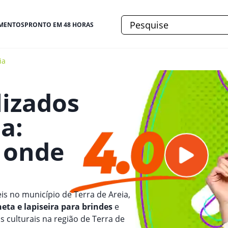
MENTOS
PRONTO EM 48 HORAS
ia
lizados
ia
:
e onde
is no município de Terra de Areia,
neta e lapiseira para brindes
e
 culturais na região de Terra de