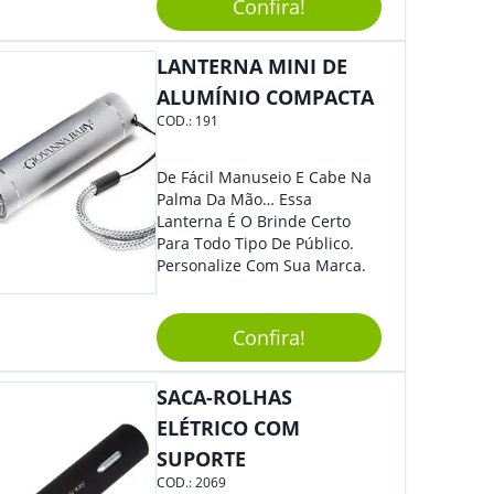
Confira!
Reuniões Corporativas Ou Até
Mesmo Para Presentear
Colaboradores.
LANTERNA MINI DE
ALUMÍNIO COMPACTA
COD.:
191
De Fácil Manuseio E Cabe Na
Palma Da Mão… Essa
Lanterna É O Brinde Certo
Para Todo Tipo De Público.
Personalize Com Sua Marca.
Confira!
SACA-ROLHAS
ELÉTRICO COM
SUPORTE
COD.:
2069