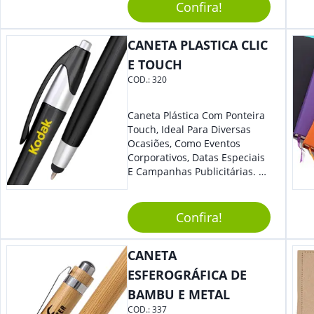
Confira!
CANETA PLASTICA CLIC
E TOUCH
COD.:
320
Caneta Plástica Com Ponteira
Touch, Ideal Para Diversas
Ocasiões, Como Eventos
Corporativos, Datas Especiais
E Campanhas Publicitárias. O
Design Minimalista É De
Impressionar. O Acionamento
Da Função Esferográfica É
Confira!
Feito Por Clic.
CANETA
ESFEROGRÁFICA DE
BAMBU E METAL
COD.:
337