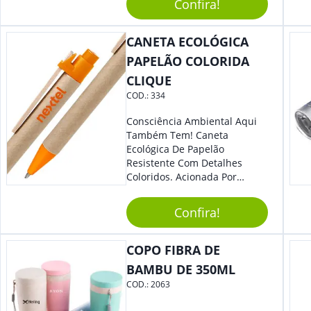
Segurança Ao Carregá-Lo.
Confira!
Ofereça A Seus Clientes E
Colaboradores, Sem Dúvidas
CANETA ECOLÓGICA
Eles Irão Adorar.
PAPELÃO COLORIDA
CLIQUE
COD.:
334
Consciência Ambiental Aqui
Também Tem! Caneta
Ecológica De Papelão
Resistente Com Detalhes
Coloridos. Acionada Por
Clique, É Fácil De Ser Utilizada
E Tem Ponteira Firme, Ideal
Confira!
Para Traços Precisos.
COPO FIBRA DE
BAMBU DE 350ML
COD.:
2063