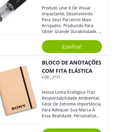
Produto Leve E De Visual
Impactante, Desenvolvido
Para Seus Parceiros Mais
Arrojados. Produzido Para
Obter Grande Durabilidade, É
Uma Ótima Opção Para Levar
Sua Marca De Forma Estilosa,
Confira!
Agregando Valor Para Sua
Empresa Em Eventos.
BLOCO DE ANOTAÇÕES
COM FITA ELÁSTICA
COD.:
2151
Nossa Linha Ecológica Traz
Responsabilidade Ambiental,
Fator De Extrema Importância.
Para Adequar Sua Marca À
Essa Realidade, Personalize
Nosso Incrível Bloco De
Anotações Com Post-It E