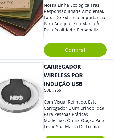
Nossa Linha Ecológica Traz
Responsabilidade Ambiental,
Fator De Extrema Importância.
Para Adequar Sua Marca À
Essa Realidade, Personalize
Nosso Incrível Bloco De
Anotações Com Post-It E
Caneta. Elaborado A Partir De
Confira!
Material Reciclado, O Brinde
Também É Prático, Tornando-
CARREGADOR
Se Assim Excelente Para Uso
Cotidiano. Perfeito, Não É?!
WIRELESS POR
INDUÇÃO USB
COD.:
356
Com Visual Refinado, Este
Carregador É Um Brinde Ideal
Para Pessoas Práticas E
Modernas. Ótima Opção Para
Levar Sua Marca De Forma
Estilosa, Agregando Valor Para