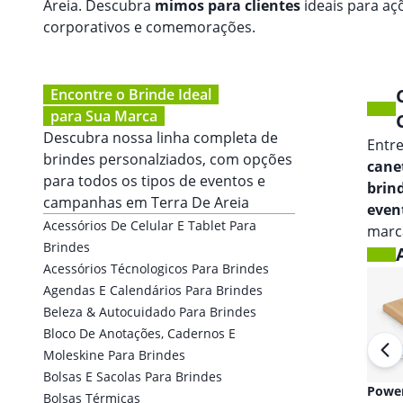
Areia. Descubra
mimos para clientes
ideais para aç
corporativos e comemorações.
Encontre o Brinde Ideal
para Sua Marca
Descubra nossa linha completa de
Entr
brindes personalziados, com opções
canet
para todos os tipos de eventos e
brin
campanhas em
Terra De Areia
even
Acessórios De Celular E Tablet Para
marca
Brindes
Acessórios Técnologicos Para Brindes
Agendas E Calendários Para Brindes
Beleza & Autocuidado Para Brindes
Bloco De Anotações, Cadernos E
Moleskine Para Brindes
Bolsas E Sacolas Para Brindes
Fones de ouvido
Powe
Bolsas Térmicas