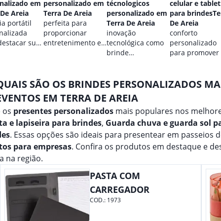
nalizado em
personalizado em
técnologicos
celular e tablet
 De Areia
Terra De Areia
personalizado em
para brindesTe
a portátil
perfeita para
Terra De Areia
De Areia
nalizada
proporcionar
inovação
conforto
destacar sua
entretenimento e
tecnológica como
personalizado
.
destacar sua
brinde
para promover
marca em
promocional para
marca.
qualquer ocasião.
eventos.
QUAIS SÃO OS BRINDES PERSONALIZADOS M
EVENTOS EM TERRA DE AREIA
e os
presentes personalizados
mais populares nos melhore
a e lapiseira para brindes
,
Guarda chuva e guarda sol p
des
. Essas opções são ideais para presentear em passeios 
tos para empresas
. Confira os produtos em destaque e d
 na região.
PASTA COM
CARREGADOR
COD.:
1973