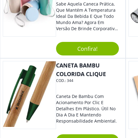
Sabe Aquela Caneca Prática,
Que Mantém A Temperatura
Ideal Da Bebida E Que Todo
Mundo Ama? Agora Em
Versão De Brinde Corporativo
Para Que Você Possa Levar
Sua Marca Com Muito Estilo E
Acrescentar Ainda Mais
Confira!
Praticidade À Eventos E Feiras
De Exposição.
CANETA BAMBU
COLORIDA CLIQUE
COD.:
344
Caneta De Bambu Com
Acionamento Por Clic E
Detalhes Em Plástico. Útil No
Dia A Dia E Mantendo
Responsabilidade Ambiental.