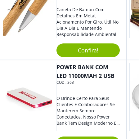
Caneta De Bambu Com
Detalhes Em Metal,
Acionamento Por Giro. Útil No
Dia A Dia E Mantendo
Responsabilidade Ambiental.
Confira!
POWER BANK COM
LED 11000MAH 2 USB
COD.:
363
O Brinde Certo Para Seus
Clientes E Colaboradores Se
Manterem Sempre
Conectados. Nosso Power
Bank Tem Design Moderno E
Leve, Perfeito Para Carregar
Na Bolsa Ou Na Mochila.