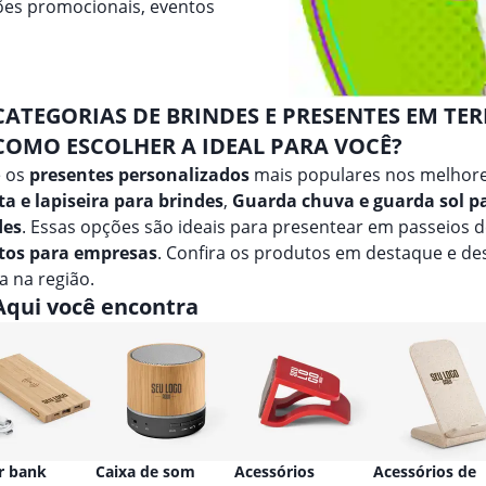
ões promocionais, eventos
CATEGORIAS DE BRINDES E PRESENTES EM TER
COMO ESCOLHER A IDEAL PARA VOCÊ?
e os
presentes personalizados
mais populares nos melhore
a e lapiseira para brindes
,
Guarda chuva e guarda sol p
des
. Essas opções são ideais para presentear em passeios 
tos para empresas
. Confira os produtos em destaque e d
 na região.
Aqui você encontra
r bank
Caixa de som
Acessórios
Acessórios de