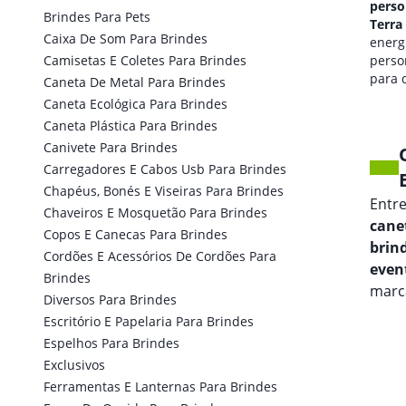
personalizado em
perso
Brindes Para Pets
Terra De Areia
Terra
Caixa De Som Para Brindes
qualidade de som
energi
Camisetas E Coletes Para Brindes
personalizada
perso
para seus eventos.
para 
Caneta De Metal Para Brindes
marca
Caneta Ecológica Para Brindes
Caneta Plástica Para Brindes
Canivete Para Brindes
Carregadores E Cabos Usb Para Brindes
Chapéus, Bonés E Viseiras Para Brindes
Entr
Chaveiros E Mosquetão Para Brindes
canet
Copos E Canecas Para Brindes
brin
Cordões E Acessórios De Cordões Para
even
Brindes
marca
Diversos Para Brindes
Escritório E Papelaria Para Brindes
Espelhos Para Brindes
Exclusivos
Ferramentas E Lanternas Para Brindes