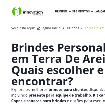
BRINDES
SEGMENTOS
LANÇA
Você está aqui:
Página Inicial
Brindes
Terra De Are
Brindes Persona
em
Terra De Are
Quais escolher 
encontrar?
Explore os melhores
brindes para clientes
disponíve
incluindo
presente para equipe de trabalho
,
Kit ca
Copos e canecas para brindes
e opções para eventos