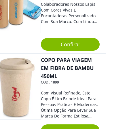
Colaboradores Nossos Lapis
Com Cores Vivas E
Encantadoras Personalizado
Com Sua Marca. Com Lindo
Design, O Brinde É Versátil
Para Diversas Ocasiões.
Perfeito, Não É?!
Confira!
COPO PARA VIAGEM
EM FIBRA DE BAMBU
450ML
COD.:
1899
Com Visual Refinado, Este
Copo É Um Brinde Ideal Para
Pessoas Práticas E Modernas.
Ótima Opção Para Levar Sua
Marca De Forma Estilosa,
Agregando Valor Para Sua
Empresa Em Eventos,