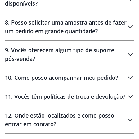
disponíveis?
10 dias
brinde
48 horas
8
.
Posso solicitar uma amostra antes de fazer
um pedido em grande quantidade?
amostras
9
.
Vocês oferecem algum tipo de suporte
pós-venda?
amostras
10
.
Como posso acompanhar meu pedido?
11
.
Vocês têm políticas de troca e devolução?
12
.
Onde estão localizados e como posso
entrar em contato?
30 dias
90 dias
localizados