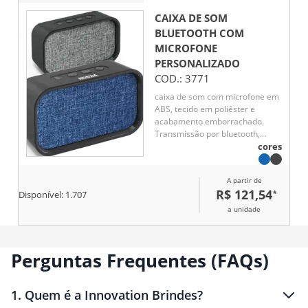
CAIXA DE SOM
BLUETOOTH COM
MICROFONE
PERSONALIZADO
COD.:
3771
caixa de som com microfone em
ABS, tecido em poliéster e
acabamento emborrachado.
Transmissão por bluetooth,
ligação stereo 3,5 mm e leitor de
cores
cartões TF. Potência de 3W/4O.
Função para atender chamadas,
A partir de
controle de volume, conexão à
R$ 121,54
*
Disponível:
1.707
playlist do dispositivo móvel e
rádio FM. Incluso cabo USB para
a unidade
carregar
Perguntas Frequentes (FAQs)
1
.
Quem é a Innovation Brindes?