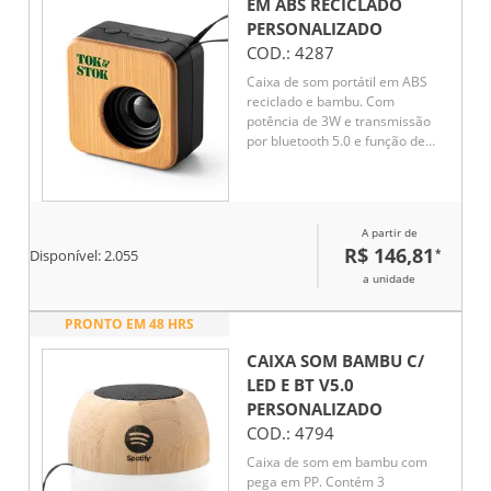
EM ABS RECICLADO
PERSONALIZADO
COD.:
4287
Caixa de som portátil em ABS
reciclado e bambu. Com
potência de 3W e transmissão
por bluetooth 5.0 e função de
rádio. Tempo de reprodução até
4h com uma bateria de 500 mAh.
A partir de
R$ 146,81
*
Disponível:
2.055
a unidade
PRONTO EM 48 HRS
CAIXA SOM BAMBU C/
LED E BT V5.0
PERSONALIZADO
COD.:
4794
Caixa de som em bambu com
pega em PP. Contém 3