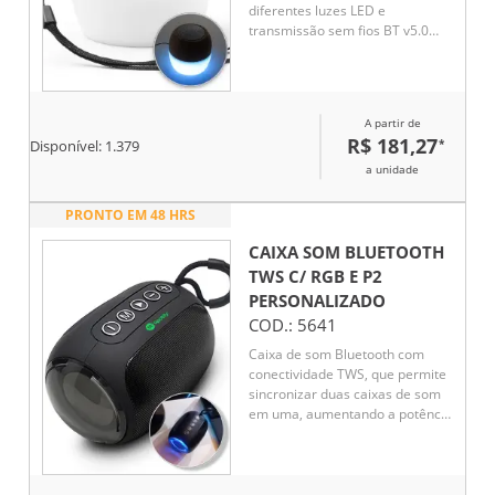
diferentes luzes LED e
transmissão sem fios BT v5.0
para se conectar ao seu
dispositivo móvel. Possui uma
potência de 3W, capacidade até
300 mAh e autonomia
A partir de
aproximada de 2 horas.
R$ 181,27
*
Disponível:
1.379
a unidade
PRONTO EM 48 HRS
CAIXA SOM BLUETOOTH
TWS C/ RGB E P2
PERSONALIZADO
COD.:
5641
Caixa de som Bluetooth com
conectividade TWS, que permite
sincronizar duas caixas de som
em uma, aumentando a potência
sonora. Possui iluminação RGB
que se ajusta conforme a batida
da música, entrada para cartão
TF (MicroSD), pendrive, DC 5V e