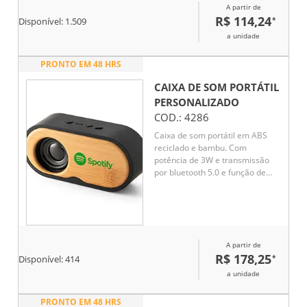
A partir de
entrada auxiliar P2. A base é de
R$ 114,24
*
Disponível:
1.509
silicone antiderrapante.
Acompanha cordão de nylon e
a unidade
cabo USB-V8.
PRONTO EM 48 HRS
CAIXA DE SOM PORTÁTIL
PERSONALIZADO
COD.:
4286
Caixa de som portátil em ABS
reciclado e bambu. Com
potência de 3W e transmissão
por bluetooth 5.0 e função de
rádio. Tempo de reprodução até
5h com uma bateria de 1200
mAh.
A partir de
R$ 178,25
*
Disponível:
414
a unidade
PRONTO EM 48 HRS