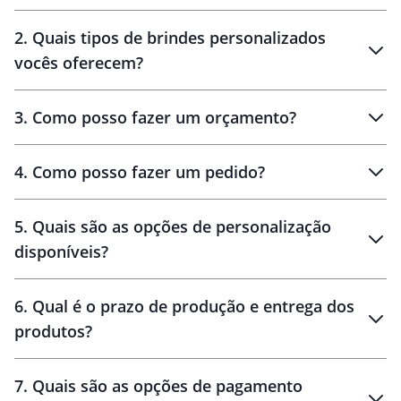
Innovation Brindes
2
.
Quais tipos de brindes personalizados
Brindes
personalizados
vocês oferecem?
3
.
Como posso fazer um orçamento?
personalizados
4
.
Como posso fazer um pedido?
brinde
5
.
Quais são as opções de personalização
personalização
disponíveis?
amostra virtual
personalização
6
.
Qual é o prazo de produção e entrega dos
produtos?
7
.
Quais são as opções de pagamento