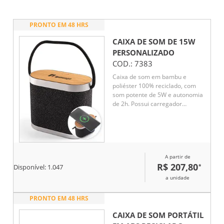
PRONTO EM 48 HRS
CAIXA DE SOM DE 15W
PERSONALIZADO
COD.:
7383
Caixa de som em bambu e
poliéster 100% reciclado, com
som potente de 5W e autonomia
de 2h. Possui carregador
wireless super-rápido de 15W no
topo, ideal para quem busca
praticidade e sustentabilidade.
Conexão BT 5.3, compatível com
smartphones com carregamento
A partir de
sem fio. Acompanha cabo USB-
R$ 207,80
*
C. Um brinde moderno, útil e
Disponível:
1.047
com apelo ecológico.
a unidade
PRONTO EM 48 HRS
CAIXA DE SOM PORTÁTIL