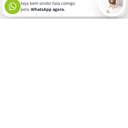
Seja bem vindo! Fala comigo
pelo,
WhatsApp agora.
Seja bem vindo! Fala comigo
pelo,
WhatsApp agora.
BRINDES PERSONALIZADOS
SEGMENTOS
Acessórios De
Guarda Chuva E
Academia para brindes
Celular E Tablet
Guarda Sol
para
Advocacia para brindes
para brindes
brindes
Automotivo para brindes
Acessórios
Kit Churrasco
Técnologicos
para brindes
Churrascaria para brindes
para brindes
Kit Executivo
Corporativo para brindes
Agendas E
para brindes
Calendários
Dia da Mulher para brindes
Kit Queijo E Kit
para brindes
Pizza
para
Dia das Criancas para brindes
Beleza &
brindes
Dia das Maes para brindes
Autocuidado
Kit Vinho
para