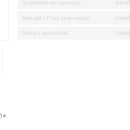
Quantidade de impressão
Editar
Retirada | Prazo de produção
Editar
Defina a quantidade
Editar
) e