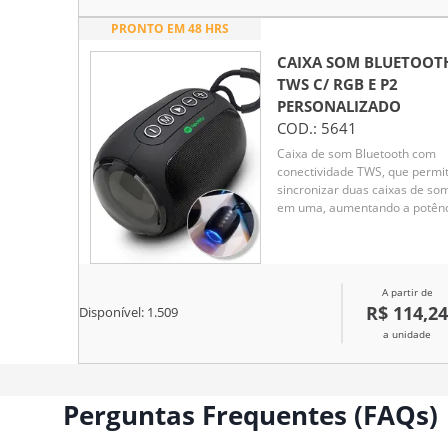
PRONTO EM 48 HRS
CAIXA SOM BLUETOOT
TWS C/ RGB E P2
PERSONALIZADO
COD.:
5641
Caixa de som Bluetooth com
conectividade TWS, que permi
sincronizar duas caixas de so
em uma, aumentando a potên
sonora. Possui iluminação RG
que se ajusta conforme a bati
da música, entrada para cartã
TF (MicroSD), pendrive, DC 5V
A partir de
entrada auxiliar P2. A base é d
R$ 114,24
Disponível:
1.509
silicone antiderrapante.
Acompanha cordão de nylon e
a unidade
cabo USB-V8.
Perguntas Frequentes (FAQs)