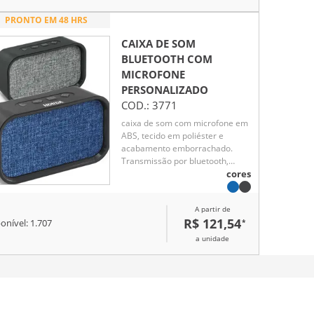
PRONTO EM 48 HRS
CAIXA DE SOM
BLUETOOTH COM
MICROFONE
PERSONALIZADO
COD.:
3771
caixa de som com microfone em
ABS, tecido em poliéster e
acabamento emborrachado.
Transmissão por bluetooth,
ligação stereo 3,5 mm e leitor de
cores
cartões TF. Potência de 3W/4O.
Função para atender chamadas,
A partir de
controle de volume, conexão à
R$ 121,54
*
onível:
1.707
playlist do dispositivo móvel e
rádio FM. Incluso cabo USB para
a unidade
carregar