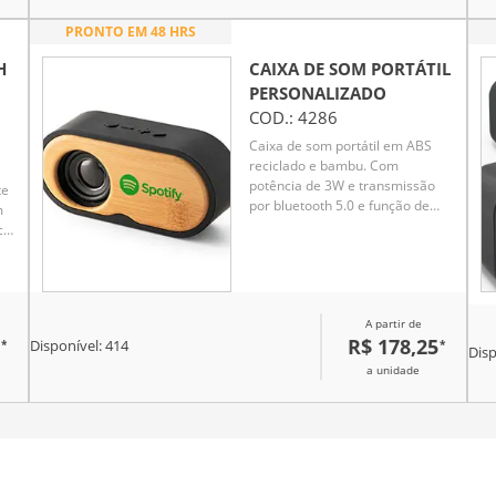
PRONTO EM 48 HRS
H
CAIXA DE SOM PORTÁTIL
PERSONALIZADO
COD.:
4286
Caixa de som portátil em ABS
reciclado e bambu. Com
potência de 3W e transmissão
te
por bluetooth 5.0 e função de
m
rádio. Tempo de reprodução até
cia
5h com uma bateria de 1200
B
mAh.
da
o
 e
A partir de
e
R$ 178,25
*
*
Disponível:
414
Disp
a unidade