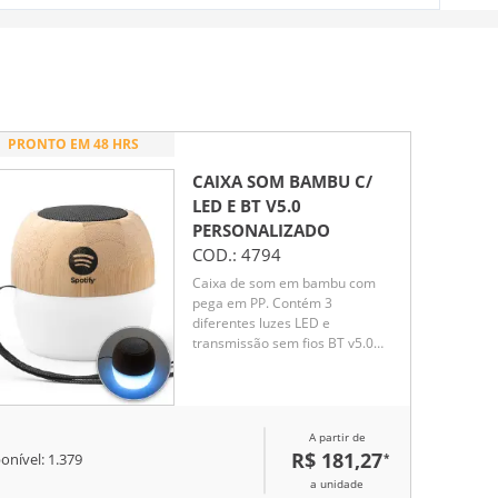
PRONTO EM 48 HRS
CAIXA SOM BAMBU C/
LED E BT V5.0
PERSONALIZADO
COD.:
4794
Caixa de som em bambu com
pega em PP. Contém 3
diferentes luzes LED e
transmissão sem fios BT v5.0
para se conectar ao seu
dispositivo móvel. Possui uma
potência de 3W, capacidade até
300 mAh e autonomia
A partir de
aproximada de 2 horas.
R$ 181,27
*
onível:
1.379
a unidade