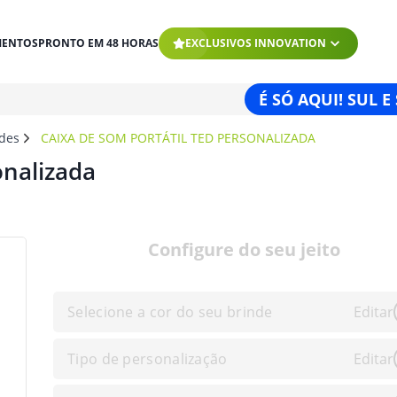
MENTOS
PRONTO EM 48 HORAS
EXCLUSIVOS INNOVATION
É SÓ AQUI! SUL E
ndes
CAIXA DE SOM PORTÁTIL TED PERSONALIZADA
onalizada
Configure do seu jeito
Selecione a cor do seu brinde
Editar
Tipo de personalização
Editar