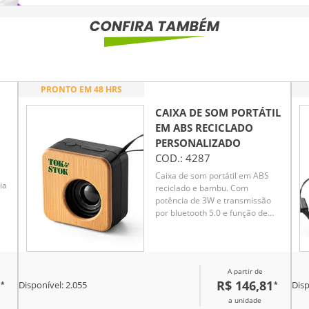
PRONTO EM 48 HRS
CAIXA DE SOM PORTÁTIL
EM ABS RECICLADO
PERSONALIZADO
COD.:
4287
Caixa de som portátil em ABS
ia
reciclado e bambu. Com
potência de 3W e transmissão
 no
por bluetooth 5.0 e função de
rádio. Tempo de reprodução até
4h com uma bateria de 500 mAh.
om
to
A partir de
-
R$ 146,81
*
*
Disponível:
2.055
Disp
a unidade