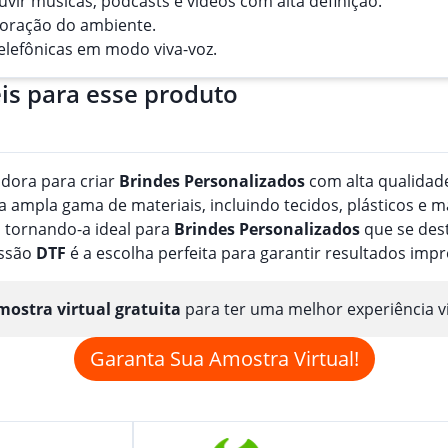
ouvir músicas, podcasts e vídeos com alta definição.
oração do ambiente.
 telefônicas em modo viva-voz.
is para esse produto
adora para criar
Brindes
Personalizado
s
com alta qualidade
ampla gama de materiais, incluindo tecidos, plásticos e m
 tornando-a ideal para
Brindes
Personalizado
s
que se dest
essão
DTF
é a escolha perfeita para garantir resultados imp
ostra virtual gratuita
para ter uma melhor experiência v
Garanta Sua Amostra Virtual!