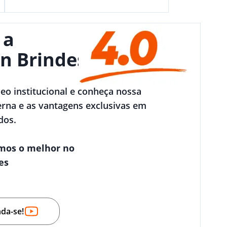
 a
n Brindes
deo institucional e conheça nossa
rna e as vantagens exclusivas em
dos.
mos o melhor no
es
nda-se!