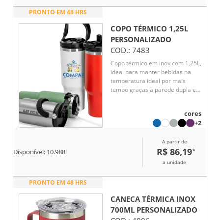
PRONTO EM 48 HRS
COPO TÉRMICO 1,25L
PERSONALIZADO
COD.:
7483
Copo térmico em inox com 1,25L,
ideal para manter bebidas na
temperatura ideal por mais
tempo graças à parede dupla e
vedação a vácuo. Tampa
rosqueável, canudo removível e
cores
alça de transporte em inox com
+2
revestimento plástico
completam este brinde
A partir de
corporativo robusto e funcional.
R$ 86,19
*
Disponível:
10.988
a unidade
PRONTO EM 48 HRS
CANECA TÉRMICA INOX
700ML
PERSONALIZADO