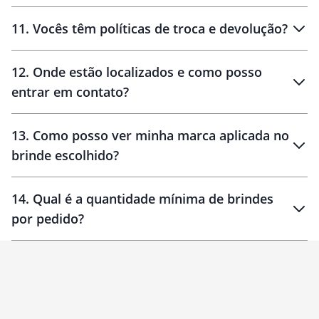
11
.
Vocês têm políticas de troca e devolução?
12
.
Onde estão localizados e como posso
entrar em contato?
30 dias
90 dias
localizados
13
.
Como posso ver minha marca aplicada no
brinde escolhido?
14
.
Qual é a quantidade mínima de brindes
por pedido?
brinde
Personalizado
1 unidade