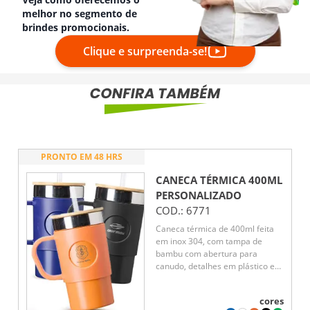
melhor no segmento de
brindes promocionais.
Clique e surpreenda-se!
PRONTO EM 48 HRS
CANECA TÉRMICA 400ML
PERSONALIZADO
COD.:
6771
Caneca térmica de 400ml feita
em inox 304, com tampa de
bambu com abertura para
canudo, detalhes em plástico e
base antiderrapante.
Acompanha canudo reutilizável e
cores
mantém a bebida na