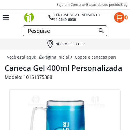
Seja um Consultor
Status do seu pedido
Blog
CENTRAL DE ATENDIMENTO
0
11 2649-6030
INFORME SEU CEP
Você está aqui:
Página Inicial
Copos e canecas para brind
Caneca Gel 400ml Personalizada
Modelo:
10151375388