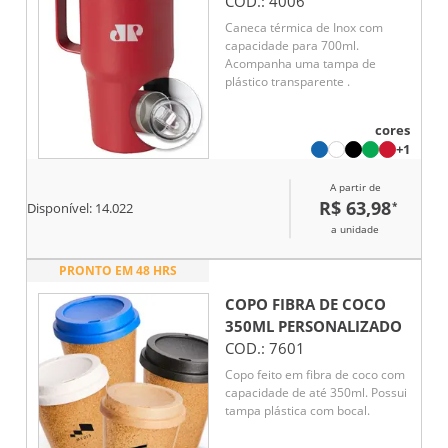
COD.:
4006
Caneca térmica de Inox com
capacidade para 700ml.
Acompanha uma tampa de
plástico transparente .
cores
+1
A partir de
R$ 63,98
*
Disponível:
14.022
a unidade
PRONTO EM 48 HRS
COPO FIBRA DE COCO
350ML
PERSONALIZADO
COD.:
7601
Copo feito em fibra de coco com
capacidade de até 350ml. Possui
tampa plástica com bocal.