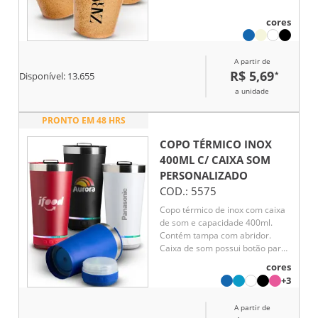
cores
A partir de
R$ 5,69
*
Disponível:
13.655
a unidade
PRONTO EM 48 HRS
COPO TÉRMICO INOX
400ML C/ CAIXA SOM
PERSONALIZADO
COD.:
5575
Copo térmico de inox com caixa
de som e capacidade 400ml.
Contém tampa com abridor.
Caixa de som possui botão para
ligar/desligar, botões para
cores
aumentar diminuir volume/
+3
avançar e retroceder faixas.
Operante no modo bluetooth e
A partir de
entrada TF (cartão MicroSD).