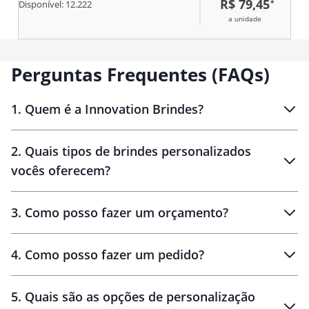
R$ 79,45
*
Disponível:
12.222
Acompanha cabo USB Tipo-C.
Obs.: A caixa de som não é a
a unidade
prova dágua, para a higienização
do copo é necessário
desrosquear a caixa de som
Perguntas Frequentes (FAQs)
para remove-la.
1
.
Quem é a Innovation Brindes?
Innovation Brindes
2
.
Quais tipos de brindes personalizados
Brindes
personalizados
vocês oferecem?
3
.
Como posso fazer um orçamento?
personalizados
4
.
Como posso fazer um pedido?
brinde
5
.
Quais são as opções de personalização
personalização