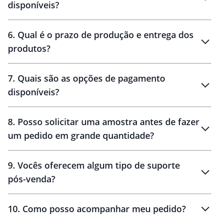
disponíveis?
amostra virtual
personalização
6
.
Qual é o prazo de produção e entrega dos
produtos?
7
.
Quais são as opções de pagamento
disponíveis?
10 dias
brinde
48 horas
8
.
Posso solicitar uma amostra antes de fazer
um pedido em grande quantidade?
amostras
9
.
Vocês oferecem algum tipo de suporte
pós-venda?
amostras
10
.
Como posso acompanhar meu pedido?