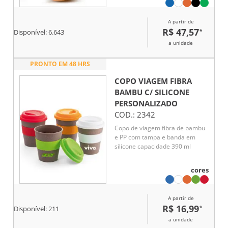
temperatura ideal, seja quente
ou fria, com praticidade e
A partir de
resistência para o dia a dia.
R$ 47,57
*
Disponível:
6.643
a unidade
PRONTO EM 48 HRS
COPO VIAGEM FIBRA
BAMBU C/ SILICONE
PERSONALIZADO
COD.:
2342
Copo de viagem fibra de bambu
e PP com tampa e banda em
silicone capacidade 390 ml
cores
A partir de
R$ 16,99
*
Disponível:
211
a unidade