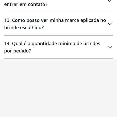
entrar em contato?
30 dias
90 dias
localizados
13
.
Como posso ver minha marca aplicada no
brinde escolhido?
14
.
Qual é a quantidade mínima de brindes
por pedido?
brinde
Personalizado
1 unidade