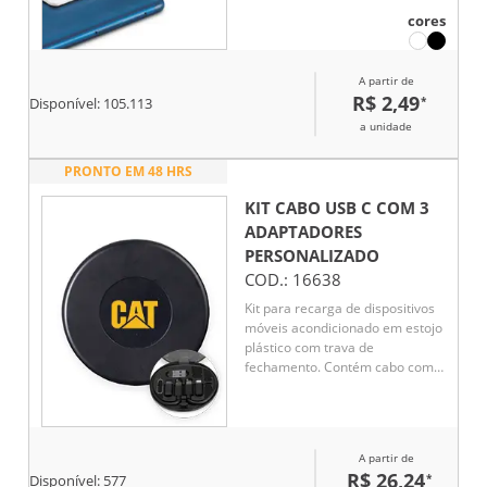
tablet e notebook.
cores
A partir de
R$ 2,49
*
Disponível:
105.113
a unidade
PRONTO EM 48 HRS
KIT CABO USB C COM 3
ADAPTADORES
PERSONALIZADO
COD.:
16638
Kit para recarga de dispositivos
móveis acondicionado em estojo
plástico com trava de
fechamento. Contém cabo com
conectores USB-C nas duas
extremidades, adaptadores para
conexões micro-USB, Lightning e
USB-A, além de chave para
A partir de
abertura de gaveta de cartão
R$ 26,24
*
Disponível:
577
SIM.