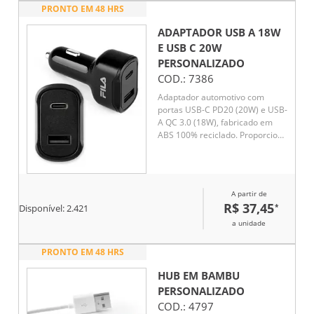
PRONTO EM 48 HRS
ADAPTADOR USB A 18W
E USB C 20W
PERSONALIZADO
COD.:
7386
Adaptador automotivo com
portas USB-C PD20 (20W) e USB-
A QC 3.0 (18W), fabricado em
ABS 100% reciclado. Proporciona
carregamento super-rápido para
diversos dispositivos durante
viagens. Compatível com
smartphones, tablets e outros
A partir de
eletrônicos. Cabo de
R$ 37,45
*
Disponível:
2.421
carregamento não incluso,
acompanha apenas o adaptador.
a unidade
PRONTO EM 48 HRS
HUB EM BAMBU
PERSONALIZADO
COD.:
4797