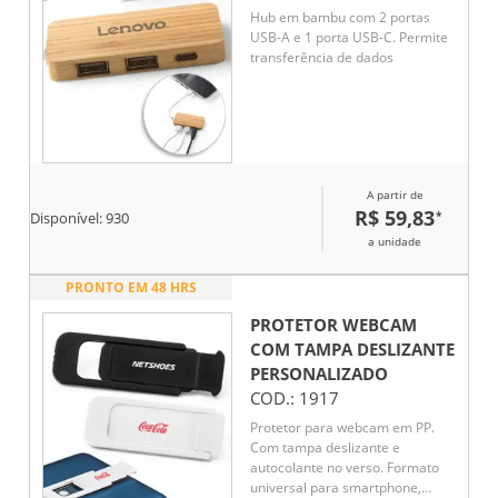
Hub em bambu com 2 portas
USB-A e 1 porta USB-C. Permite
transferência de dados
A partir de
R$ 59,83
*
Disponível:
930
a unidade
PRONTO EM 48 HRS
PROTETOR WEBCAM
COM TAMPA DESLIZANTE
PERSONALIZADO
COD.:
1917
Protetor para webcam em PP.
Com tampa deslizante e
autocolante no verso. Formato
universal para smartphone,