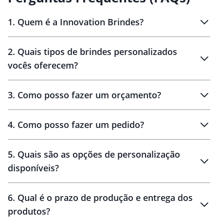
mais firme e, além disso, o
formato do suporte contém um
design aberto para facilitar a
1
.
Quem é a Innovation Brindes?
dissipação de calor do eletrônico
sobre ele.
Innovation Brindes
2
.
Quais tipos de brindes personalizados
Brindes
personalizados
vocês oferecem?
3
.
Como posso fazer um orçamento?
personalizados
4
.
Como posso fazer um pedido?
brinde
5
.
Quais são as opções de personalização
personalização
disponíveis?
amostra virtual
personalização
6
.
Qual é o prazo de produção e entrega dos
produtos?