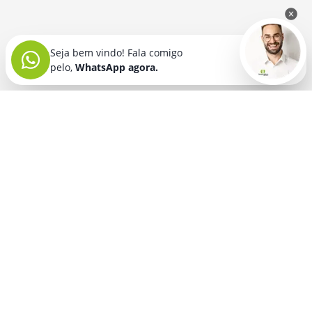
Seja bem vindo! Fala comigo
pelo,
WhatsApp agora.
Seja bem vindo! Fala comigo
pelo,
WhatsApp agora.
BRINDES PERSONALIZADOS
SEGMENTOS
Acessórios De
Guarda Chuva E
Academia para brindes
Celular E Tablet
Guarda Sol
para
Advocacia para brindes
para brindes
brindes
Automotivo para brindes
Acessórios
Kit Churrasco
Técnologicos
para brindes
Churrascaria para brindes
para brindes
Kit Executivo
Corporativo para brindes
Agendas E
para brindes