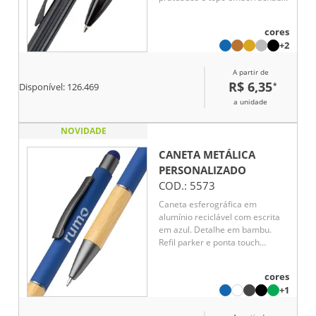
para interação com dispositivos
de telas sensíveis ao toque.
cores
Conta com acionamento por
+2
clique e carga esferográfica azul
de 1,0 mm.
A partir de
R$ 6,35
*
Disponível:
126.469
a unidade
NOVIDADE
CANETA METÁLICA
PERSONALIZADO
COD.:
5573
Caneta esferográfica em
alumínio reciclável com escrita
em azul. Detalhe em bambu.
Refil parker e ponta touch
emborrachada.
cores
+1