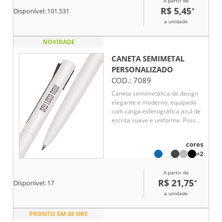
A partir de
R$ 5,45
*
Disponível:
101.531
a unidade
NOVIDADE
CANETA SEMIMETAL
PERSONALIZADO
COD.:
7089
Caneta semimetálica de design
elegante e moderno, equipada
com carga esferográfica azul de
escrita suave e uniforme. Possui
sistema de acionamento prático
por pressão no clipe, unindo
cores
funcionalidade e estilo em um só
+2
produto. Ideal para uso diário no
trabalho, na escola ou em
A partir de
ambientes corporativos.
R$ 21,75
*
Disponível:
17
a unidade
PRONTO EM 48 HRS