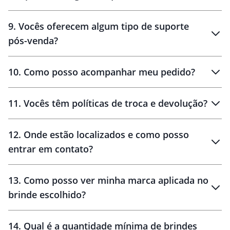
amostras
9
.
Vocês oferecem algum tipo de suporte
pós-venda?
amostras
10
.
Como posso acompanhar meu pedido?
11
.
Vocês têm políticas de troca e devolução?
12
.
Onde estão localizados e como posso
entrar em contato?
30 dias
90 dias
localizados
13
.
Como posso ver minha marca aplicada no
brinde escolhido?
14
.
Qual é a quantidade mínima de brindes