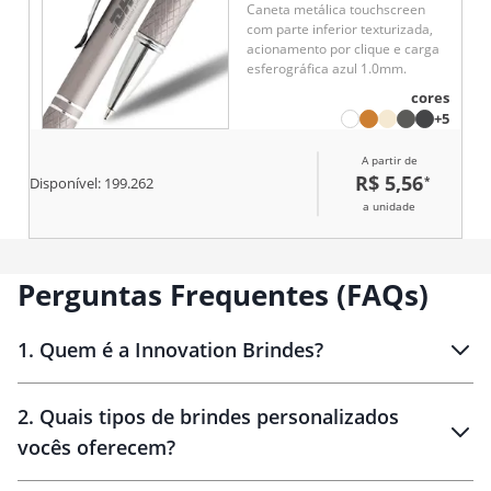
Caneta metálica touchscreen
com parte inferior texturizada,
acionamento por clique e carga
esferográfica azul 1.0mm.
cores
+5
A partir de
R$ 5,56
*
Disponível:
199.262
a unidade
Perguntas Frequentes (FAQs)
1
.
Quem é a Innovation Brindes?
Innovation Brindes
2
.
Quais tipos de brindes personalizados
Brindes
personalizados
vocês oferecem?