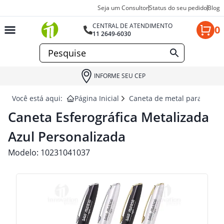
Seja um Consultor
Status do seu pedido
Blog
CENTRAL DE ATENDIMENTO
0
11 2649-6030
INFORME SEU CEP
Você está aqui:
Página Inicial
Caneta de metal para brind
Caneta Esferográfica Metalizada
Azul Personalizada
Modelo:
10231041037