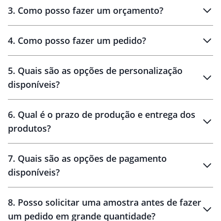
3
.
Como posso fazer um orçamento?
personalizados
4
.
Como posso fazer um pedido?
brinde
5
.
Quais são as opções de personalização
personalização
disponíveis?
amostra virtual
personalização
6
.
Qual é o prazo de produção e entrega dos
produtos?
7
.
Quais são as opções de pagamento
disponíveis?
10 dias
brinde
48 horas
8
.
Posso solicitar uma amostra antes de fazer
um pedido em grande quantidade?