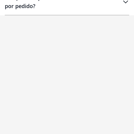
por pedido?
brinde
Personalizado
1 unidade