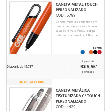
CANETA METAL TOUCH
PERSONALIZADO
COD.:
6789
Caneta metálica com clipe em
plástico e ponteira touch para
telas sensíveis. Possui carga
esferográfica azul de 1.0mm e
acionamento por clique. Design
moderno e funcional, ideal para
cores
escrita suave e uso em
dispositivos digitais.
A partir de
R$ 5,55
*
Disponível:
45.737
a unidade
PRONTO EM 48 HRS
CANETA METÁLICA
TEXTURIZADA C/ TOUCH
PERSONALIZADO
COD.:
4429