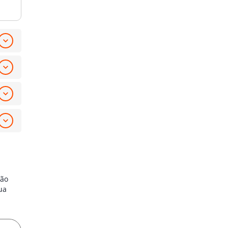
ção
ua