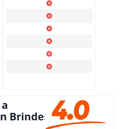
 a
n Brindes