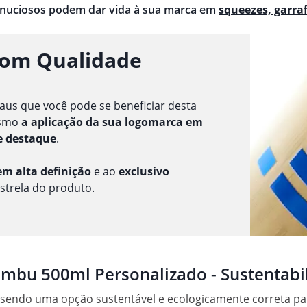
inuciosos podem dar vida à sua marca em
squeezes, garra
com Qualidade
aus que você pode se beneficiar desta
esmo
a aplicação da sua logomarca em
e destaque
.
m alta definição
e ao
exclusivo
estrela do produto.
mbu 500ml Personalizado - Sustentabil
endo uma opção sustentável e ecologicamente correta para 