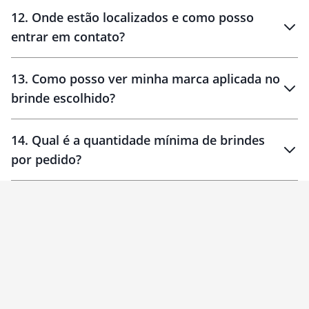
12
.
Onde estão localizados e como posso
entrar em contato?
30 dias
90 dias
localizados
13
.
Como posso ver minha marca aplicada no
brinde escolhido?
14
.
Qual é a quantidade mínima de brindes
por pedido?
brinde
Personalizado
1 unidade