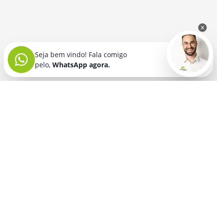
Seja bem vindo! Fala comigo
pelo,
WhatsApp agora.
Seja bem vindo! Fala comigo
pelo,
WhatsApp agora.
BRINDES PERSONALIZADOS
SEGMENTOS
Acessórios De
Guarda Chuva E
Academia para brindes
Celular E Tablet
Guarda Sol
para
Advocacia para brindes
para brindes
brindes
Automotivo para brindes
Acessórios
Kit Churrasco