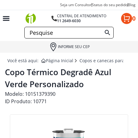
Seja um Consultor
Status do seu pedido
Blog
CENTRAL DE ATENDIMENTO
0
11 2649-6030
INFORME SEU CEP
Você está aqui:
Página Inicial
Copos e canecas para brind
Copo Térmico Degradê Azul
Verde Personalizado
Modelo:
10151379390
ID Produto:
10771