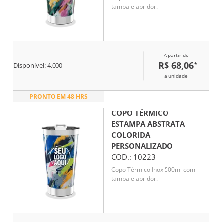
tampa e abridor.
A partir de
R$ 68,06
*
Disponível:
4.000
a unidade
PRONTO EM 48 HRS
COPO TÉRMICO
ESTAMPA ABSTRATA
COLORIDA
PERSONALIZADO
COD.:
10223
Copo Térmico Inox 500ml com
tampa e abridor.