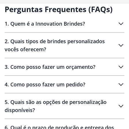
Perguntas Frequentes (FAQs)
1
.
Quem é a Innovation Brindes?
Innovation Brindes
2
.
Quais tipos de brindes personalizados
Brindes
personalizados
vocês oferecem?
3
.
Como posso fazer um orçamento?
personalizados
4
.
Como posso fazer um pedido?
brinde
5
.
Quais são as opções de personalização
personalização
disponíveis?
amostra virtual
personalização
6
.
Qual é o prazo de produção e entrega dos