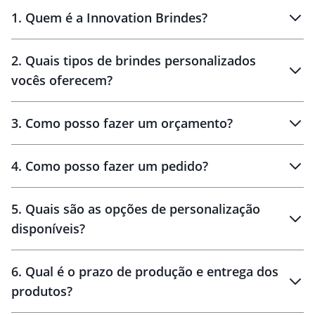
1
.
Quem é a Innovation Brindes?
Innovation Brindes
2
.
Quais tipos de brindes personalizados
Brindes
personalizados
vocês oferecem?
3
.
Como posso fazer um orçamento?
personalizados
4
.
Como posso fazer um pedido?
brinde
5
.
Quais são as opções de personalização
personalização
disponíveis?
amostra virtual
personalização
6
.
Qual é o prazo de produção e entrega dos
produtos?