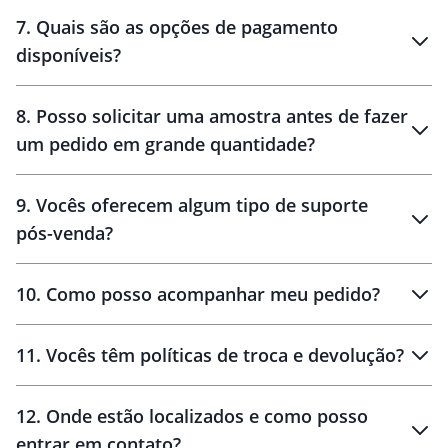
7
.
Quais são as opções de pagamento
disponíveis?
10 dias
brinde
48 horas
8
.
Posso solicitar uma amostra antes de fazer
um pedido em grande quantidade?
amostras
9
.
Vocês oferecem algum tipo de suporte
pós-venda?
amostras
10
.
Como posso acompanhar meu pedido?
11
.
Vocês têm políticas de troca e devolução?
12
.
Onde estão localizados e como posso
entrar em contato?
30 dias
90 dias