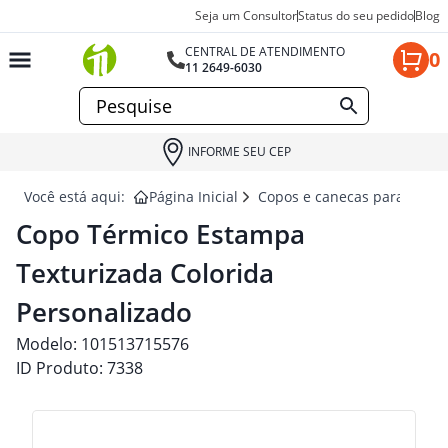
Seja um Consultor
Status do seu pedido
Blog
CENTRAL DE ATENDIMENTO
0
11 2649-6030
INFORME SEU CEP
Você está aqui:
Página Inicial
Copos e canecas para brind
Copo Térmico Estampa
Texturizada Colorida
Personalizado
Modelo:
101513715576
ID Produto:
7338