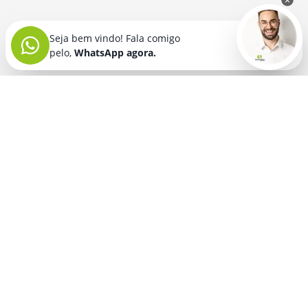
Seja bem vindo! Fala comigo
pelo,
WhatsApp agora.
Seja bem vindo! Fala comigo
pelo,
WhatsApp agora.
BRINDES PERSONALIZADOS
SEGMENTOS
Acessórios De
Guarda Chuva E
Academia para brindes
Celular E Tablet
Guarda Sol
para
Advocacia para brindes
para brindes
brindes
Automotivo para brindes
Acessórios
Kit Churrasco
Técnologicos
para brindes
Churrascaria para brindes
para brindes
Kit Executivo
Corporativo para brindes
Agendas E
para brindes
Calendários
Dia da Mulher para brindes
Kit Queijo E Kit