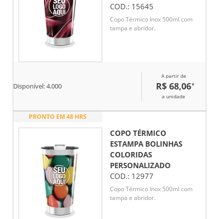
COD.:
15645
Copo Térmico Inox 500ml com
tampa e abridor.
A partir de
R$ 68,06
*
Disponível:
4.000
a unidade
PRONTO EM 48 HRS
COPO TÉRMICO
ESTAMPA BOLINHAS
COLORIDAS
PERSONALIZADO
COD.:
12977
Copo Térmico Inox 500ml com
tampa e abridor.