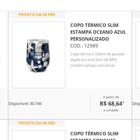
PRONTO EM 48 HRS
COPO TÉRMICO SLIM
ESTAMPA OCEANO AZUL
PERSONALIZADO
COD.:
12989
Copo térmico 320ml de parede
dupla em inox livre de BPA,
e
contém tampa com bocal.
A partir de
R$ 68,64
*
*
Disponível:
30.746
Disp
a unidade
PRONTO EM 48 HRS
COPO TÉRMICO SLIM