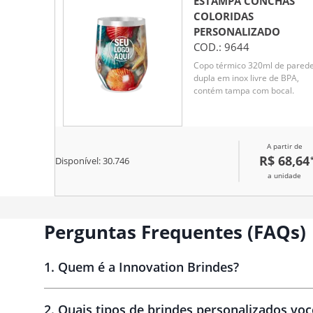
ESTAMPA CONCHAS
COLORIDAS
PERSONALIZADO
COD.:
9644
Copo térmico 320ml de pared
dupla em inox livre de BPA,
contém tampa com bocal.
A partir de
R$ 68,64
Disponível:
30.746
a unidade
Perguntas Frequentes (FAQs)
1
.
Quem é a Innovation Brindes?
Innovation Brindes
2
.
Quais tipos de brindes personalizados vo