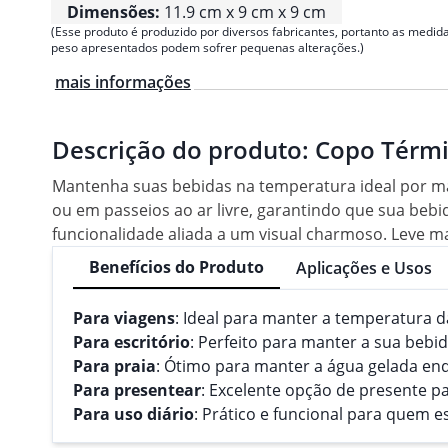
Dimensões:
11.9 cm x 9 cm x 9 cm
(Esse produto é produzido por diversos fabricantes, portanto as medida
peso apresentados podem sofrer pequenas alterações.)
mais informações
Descrição do produto:
Copo Térmi
Mantenha suas bebidas na temperatura ideal por ma
ou em passeios ao ar livre, garantindo que sua bebi
funcionalidade aliada a um visual charmoso. Leve mai
Benefícios do Produto
Aplicações e Usos
Para viagens
: Ideal para manter a temperatura 
Para escritório
: Perfeito para manter a sua bebid
Para praia
: Ótimo para manter a água gelada enq
Para presentear
: Excelente opção de presente pa
Para uso diário
: Prático e funcional para quem 