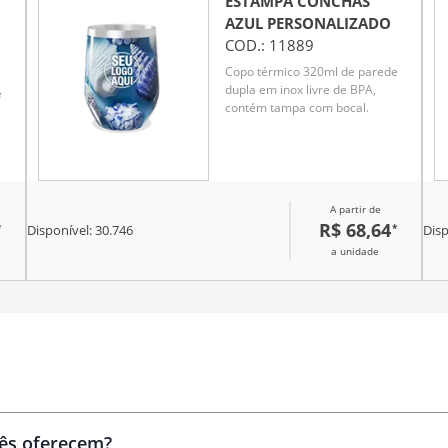
ESTAMPA CONCHAS
AZUL
PERSONALIZADO
COD.:
11889
Copo térmico 320ml de parede
dupla em inox livre de BPA,
e
contém tampa com bocal.
A partir de
R$ 68,64
*
*
Disponível:
30.746
Disp
a unidade
Brindes
personalizados
cês oferecem?