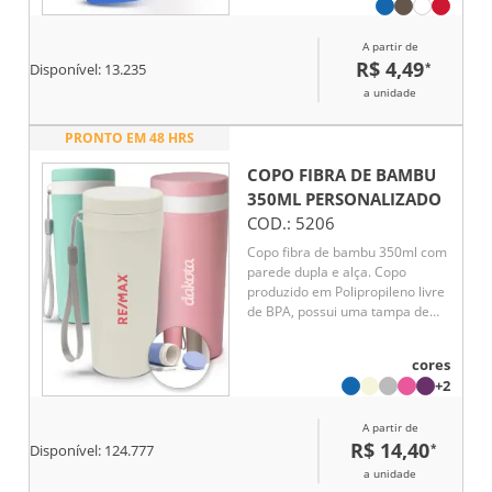
A partir de
R$ 4,49
*
Disponível:
13.235
a unidade
PRONTO EM 48 HRS
COPO FIBRA DE BAMBU
350ML
PERSONALIZADO
COD.:
5206
Copo fibra de bambu 350ml com
parede dupla e alça. Copo
produzido em Polipropileno livre
de BPA, possui uma tampa de
vedação rosqueável e alça de
nylon (removível) para
cores
transporte. Conserva a
+2
temperatura interna durante um
período de 1 à 2 horas, mas não
A partir de
dispõe de isolamento térmico. O
R$ 14,40
*
copo pode ser levado a lava-
Disponível:
124.777
louças, geladeira e micro-ondas.
a unidade