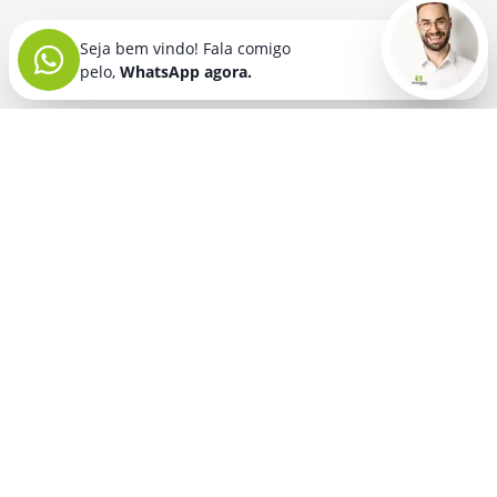
Seja bem vindo! Fala comigo
pelo,
WhatsApp agora.
Seja bem vindo! Fala comigo
pelo,
WhatsApp agora.
BRINDES PERSONALIZADOS
SEGMENTOS
Acessórios De
Guarda Chuva E
Academia para brindes
Celular E Tablet
Guarda Sol
para
Advocacia para brindes
para brindes
brindes
Automotivo para brindes
Acessórios
Kit Churrasco
Técnologicos
para brindes
Churrascaria para brindes
para brindes
Kit Executivo
Corporativo para brindes
Agendas E
para brindes
Calendários
Dia da Mulher para brindes
Kit Queijo E Kit
para brindes
Pizza
para
Dia das Criancas para brindes