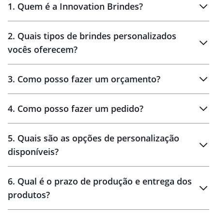
1
.
Quem é a Innovation Brindes?
Innovation Brindes
2
.
Quais tipos de brindes personalizados
Brindes
personalizados
vocês oferecem?
3
.
Como posso fazer um orçamento?
personalizados
4
.
Como posso fazer um pedido?
brinde
5
.
Quais são as opções de personalização
personalização
disponíveis?
amostra virtual
personalização
6
.
Qual é o prazo de produção e entrega dos
produtos?