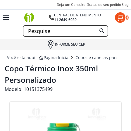
Seja um Consultor
Status do seu pedido
Blog
CENTRAL DE ATENDIMENTO
0
11 2649-6030
INFORME SEU CEP
Você está aqui:
Página Inicial
Copos e canecas para brind
Copo Térmico Inox 350ml
Personalizado
Modelo:
10151375499