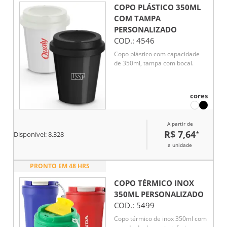
COPO PLÁSTICO 350ML
COM TAMPA
PERSONALIZADO
COD.:
4546
Copo plástico com capacidade
de 350ml, tampa com bocal.
cores
A partir de
R$ 7,64
*
Disponível:
8.328
a unidade
PRONTO EM 48 HRS
COPO TÉRMICO INOX
350ML
PERSONALIZADO
COD.:
5499
Copo térmico de inox 350ml com