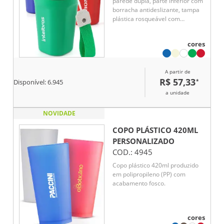
parede dupla, parte inferior com
borracha antideslizante, tampa
plástica rosqueável com
abertura de bocal e alça de nylon
para transporte com detalhe em
cores
couro sintético.
A partir de
R$ 57,33
*
Disponível:
6.945
a unidade
NOVIDADE
COPO PLÁSTICO 420ML
PERSONALIZADO
COD.:
4945
Copo plástico 420ml produzido
em polipropileno (PP) com
acabamento fosco.
cores