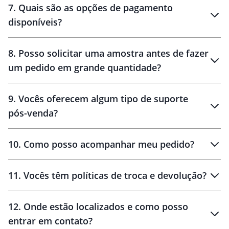
7
.
Quais são as opções de pagamento
disponíveis?
10 dias
brinde
48 horas
8
.
Posso solicitar uma amostra antes de fazer
um pedido em grande quantidade?
amostras
9
.
Vocês oferecem algum tipo de suporte
pós-venda?
amostras
10
.
Como posso acompanhar meu pedido?
11
.
Vocês têm políticas de troca e devolução?
12
.
Onde estão localizados e como posso
entrar em contato?
30 dias
90 dias