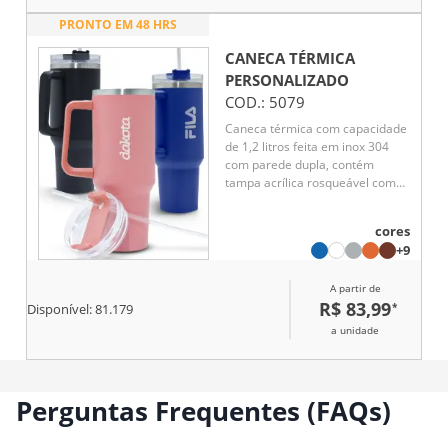
PRONTO EM 48 HRS
CANECA TÉRMICA
PERSONALIZADO
COD.:
5079
Caneca térmica com capacidade
de 1,2 litros feita em inox 304
com parede dupla, contém
tampa acrílica rosqueável com
acesso para canudo e pegador
plástico. Acompanha canudo
cores
plástico.
+9
A partir de
R$ 83,99
*
Disponível:
81.179
a unidade
Perguntas Frequentes (FAQs)