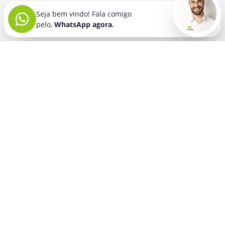
Seja bem vindo! Fala comigo
pelo,
WhatsApp agora.
Seja bem vindo! Fala comigo
pelo,
WhatsApp agora.
BRINDES PERSONALIZADOS
SEGMENTOS
Acessórios De
Guarda Chuva E
Academia para brindes
Celular E Tablet
Guarda Sol
para
Advocacia para brindes
para brindes
brindes
Automotivo para brindes
Acessórios
Kit Churrasco
Técnologicos
para brindes
Churrascaria para brindes
para brindes
Kit Executivo
Corporativo para brindes
Agendas E
para brindes
Calendários
Dia da Mulher para brindes
Kit Queijo E Kit
para brindes
Pizza
para
Dia das Criancas para brindes
Beleza &
brindes