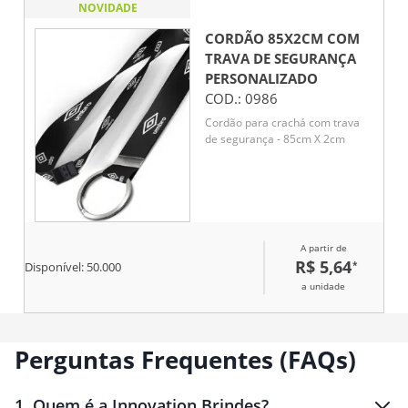
NOVIDADE
CORDÃO 85X2CM COM
TRAVA DE SEGURANÇA
PERSONALIZADO
COD.:
0986
Cordão para crachá com trava
de segurança - 85cm X 2cm
A partir de
R$ 5,64
*
Disponível:
50.000
a unidade
Perguntas Frequentes (FAQs)
1
.
Quem é a Innovation Brindes?