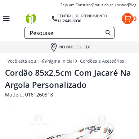
Seja um Consultor
Status do seu pedido
Blog
CENTRAL DE ATENDIMENTO
0
11 2649-6030
INFORME SEU CEP
Você está aqui:
Página Inicial
Cordões e Acessórios de Co
Cordão 85x2,5cm Com Jacaré Na
Argola Personalizado
Modelo:
0161260918