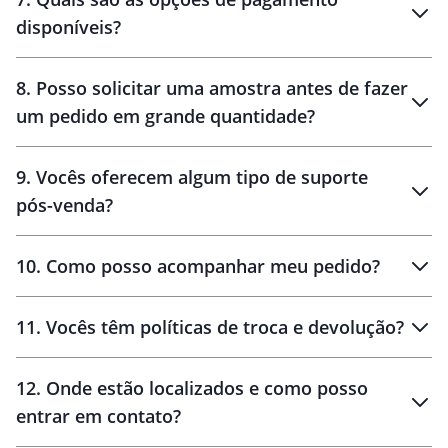
disponíveis?
10 dias
brinde
48 horas
8
.
Posso solicitar uma amostra antes de fazer
um pedido em grande quantidade?
amostras
9
.
Vocês oferecem algum tipo de suporte
pós-venda?
amostras
10
.
Como posso acompanhar meu pedido?
11
.
Vocês têm políticas de troca e devolução?
12
.
Onde estão localizados e como posso
entrar em contato?
30 dias
90 dias