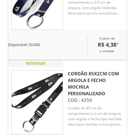
comprimento e 2,0 cm de
largura, com argola redonda.
Ideal para uso em acessórios
como chaveiros, crachás e
outros itens, oferecendo
praticidade e resistência. Seu
design simples e funcional
A partir de
proporciona facilidade de
R$ 4,38
*
Disponível:
50.000
manuseio e durabilidade no uso
diário.
a unidade
NOVIDADE
CORDÃO 85X2CM COM
ARGOLA E FECHO
MOCHILA
PERSONALIZADO
COD.:
4359
Cordão de 85 cm de
comprimento e 2 cm de largura,
com argola e fecho tipo mochila.
Ideal para facilitar o transporte
de pequenos objetos,