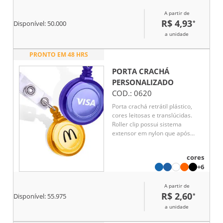
oferecendo praticidade e
segurança no fechamento. Seu
A partir de
design simples e funcional
R$ 4,93
*
Disponível:
50.000
garante resistência e
a unidade
durabilidade no uso diário.
PRONTO EM 48 HRS
PORTA CRACHÁ
PERSONALIZADO
COD.:
0620
Porta crachá retrátil plástico,
cores leitosas e translúcidas.
Roller clip possui sistema
extensor em nylon que após
puxar é recolhido
automaticamente. Possui
cores
presilha metálica na parte
+6
traseira e alça plástica com
botão.
A partir de
R$ 2,60
*
Disponível:
55.975
a unidade