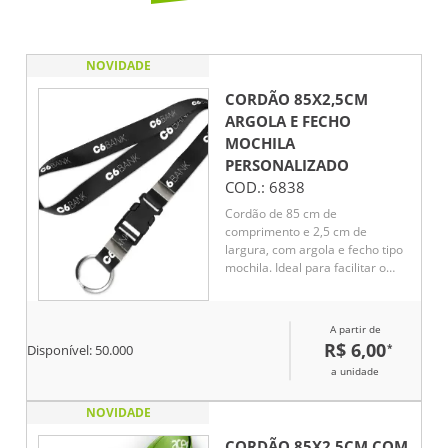
NOVIDADE
CORDÃO 85X2,5CM
ARGOLA E FECHO
MOCHILA
PERSONALIZADO
COD.:
6838
Cordão de 85 cm de
comprimento e 2,5 cm de
largura, com argola e fecho tipo
mochila. Ideal para facilitar o
transporte de pequenos objetos,
oferecendo praticidade e
segurança no fechamento. Seu
A partir de
design simples e funcional
R$ 6,00
*
Disponível:
50.000
garante resistência e
a unidade
durabilidade no uso diário.
NOVIDADE
CORDÃO 85X2,5CM COM