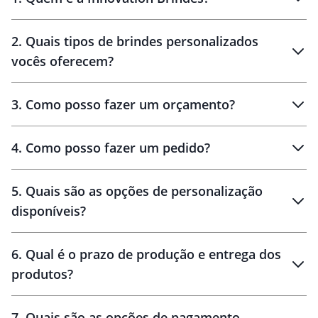
Innovation Brindes
2
.
Quais tipos de brindes personalizados
Brindes
personalizados
vocês oferecem?
3
.
Como posso fazer um orçamento?
personalizados
4
.
Como posso fazer um pedido?
brinde
5
.
Quais são as opções de personalização
personalização
disponíveis?
amostra virtual
personalização
6
.
Qual é o prazo de produção e entrega dos
produtos?
7
.
Quais são as opções de pagamento