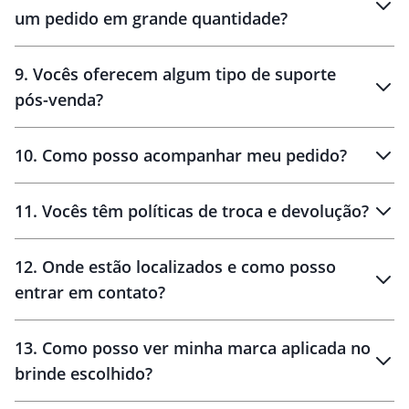
um pedido em grande quantidade?
amostras
9
.
Vocês oferecem algum tipo de suporte
pós-venda?
amostras
10
.
Como posso acompanhar meu pedido?
11
.
Vocês têm políticas de troca e devolução?
12
.
Onde estão localizados e como posso
entrar em contato?
30 dias
90 dias
localizados
13
.
Como posso ver minha marca aplicada no
brinde escolhido?