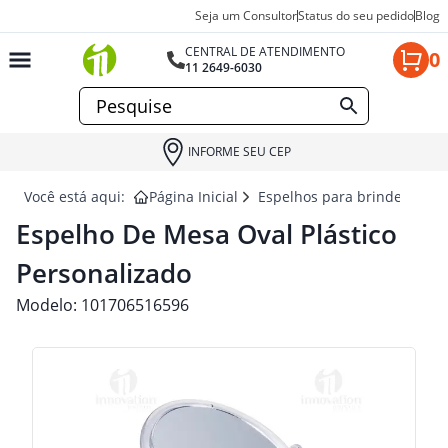
Seja um Consultor
Status do seu pedido
Blog
CENTRAL DE ATENDIMENTO
0
11 2649-6030
INFORME SEU CEP
Você está aqui:
Página Inicial
Espelhos para brindes
ES
Espelho De Mesa Oval Plástico
Personalizado
Modelo:
101706516596