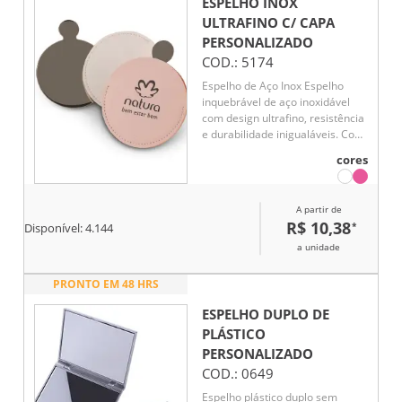
ESPELHO INOX
ULTRAFINO C/ CAPA
PERSONALIZADO
COD.:
5174
Espelho de Aço Inox Espelho
inquebrável de aço inoxidável
com design ultrafino, resistência
e durabilidade inigualáveis. Com
acabamento polido altamente
cores
reflexivo e verso escovado, o
espelho é acompanhado por
uma capa em couro sintético
A partir de
para proteção e um toque de
R$ 10,38
*
Disponível:
4.144
sofisticação ao produto.
a unidade
PRONTO EM 48 HRS
ESPELHO DUPLO DE
PLÁSTICO
PERSONALIZADO
COD.:
0649
Espelho plástico duplo sem