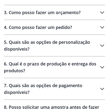
3
.
Como posso fazer um orçamento?
personalizados
4
.
Como posso fazer um pedido?
brinde
5
.
Quais são as opções de personalização
personalização
disponíveis?
amostra virtual
personalização
6
.
Qual é o prazo de produção e entrega dos
produtos?
7
.
Quais são as opções de pagamento
disponíveis?
10 dias
brinde
48 horas
8
.
Posso solicitar uma amostra antes de fazer