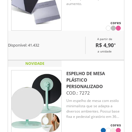
aumento.
cores
A partir de
R$ 4,90
*
Disponível:
41.432
a unidade
NOVIDADE
ESPELHO DE MESA
PLÁSTICO
PERSONALIZADO
COD.:
7272
Um espelho de mesa com estilo
minimalista que se adapta a
diversos ambientes. Possui base
fixa e pedestal giratório em 360
graus, ambos feitos em plástico,
cores
permitindo uma montagem