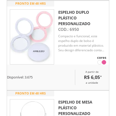
Versátil e útil, é uma excelente
PRONTO EM 48 HRS
opção de brinde promocional
com grande aceitação.
ESPELHO DUPLO
PLÁSTICO
PERSONALIZADO
COD.:
6950
Compacto e funcional, este
espelho duplo de bolso é
produzido em material plástico.
Seu design diferenciado conta
com centro plano e bordas em
cores
declive, proporcionando um
acabamento moderno e
elegante.
A partir de
R$ 6,05
*
Disponível:
3.675
a unidade
PRONTO EM 48 HRS
ESPELHO DE MESA
PLÁSTICO
PERSONALIZADO