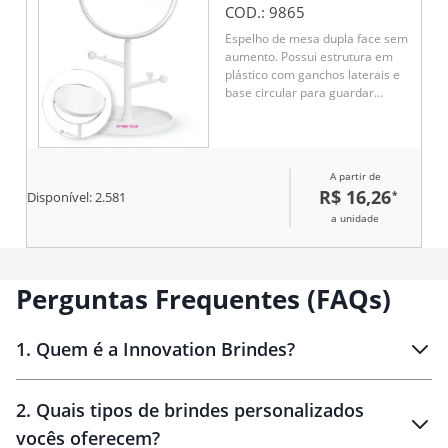
COD.:
9865
Espelho de mesa dupla face sem
aumento. Possui estrutura em
plástico com ganchos laterais e
base circular para guardar
pequenos objetos.
A partir de
R$ 16,26
*
Disponível:
2.581
a unidade
Perguntas Frequentes (FAQs)
1
.
Quem é a Innovation Brindes?
Innovation Brindes
2
.
Quais tipos de brindes personalizados
Brindes
personalizados
vocês oferecem?