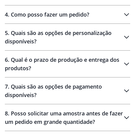
personalizados
4
.
Como posso fazer um pedido?
brinde
5
.
Quais são as opções de personalização
personalização
disponíveis?
amostra virtual
personalização
6
.
Qual é o prazo de produção e entrega dos
produtos?
7
.
Quais são as opções de pagamento
disponíveis?
10 dias
brinde
48 horas
8
.
Posso solicitar uma amostra antes de fazer
um pedido em grande quantidade?
amostras