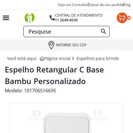
Seja um Consultor
Status do seu pedido
Blog
CENTRAL DE ATENDIMENTO
0
11 2649-6030
INFORME SEU CEP
Você está aqui:
Página Inicial
Espelhos para brindes
ES
Espelho Retangular C Base
Bambu Personalizado
Modelo:
101706516695