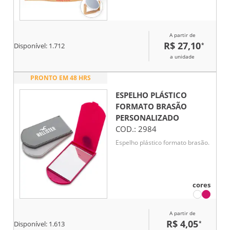
giratório facilita o uso no dia a
dia. Uma opção funcional e
sofisticada, ideal para brindes
A partir de
corporativos que valorizam
R$ 27,10
*
utilidade e estilo.
Disponível:
1.712
a unidade
PRONTO EM 48 HRS
ESPELHO PLÁSTICO
FORMATO BRASÃO
PERSONALIZADO
COD.:
2984
Espelho plástico formato brasão.
cores
A partir de
R$ 4,05
*
Disponível:
1.613