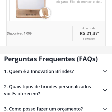
elegante. Fácil de montar, é ideal
para uso diário em mesas ou
ambientes corporativos. Um
brinde funcional e sofisticado,
que agrega valor e utilidade ao
dia a dia do cliente.
A partir de
R$ 21,37
*
Disponível:
1.009
a unidade
Perguntas Frequentes (FAQs)
1
.
Quem é a Innovation Brindes?
Innovation Brindes
2
.
Quais tipos de brindes personalizados
Brindes
personalizados
vocês oferecem?
3
.
Como posso fazer um orçamento?