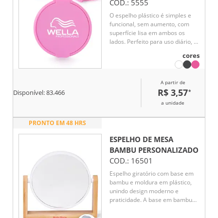
COD.:
5555
O espelho plástico é simples e
funcional, sem aumento, com
superfície lisa em ambos os
lados. Perfeito para uso diário, é
leve e fácil de transportar, ideal
cores
para retoques rápidos e
cuidados pessoais.
A partir de
R$ 3,57
*
Disponível:
83.466
a unidade
PRONTO EM 48 HRS
ESPELHO DE MESA
BAMBU
PERSONALIZADO
COD.:
16501
Espelho giratório com base em
bambu e moldura em plástico,
unindo design moderno e
praticidade. A base em bambu
confere um toque natural e
elegante, enquanto o sistema