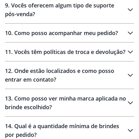
9
.
Vocês oferecem algum tipo de suporte
pós-venda?
amostras
10
.
Como posso acompanhar meu pedido?
11
.
Vocês têm políticas de troca e devolução?
12
.
Onde estão localizados e como posso
entrar em contato?
30 dias
90 dias
localizados
13
.
Como posso ver minha marca aplicada no
brinde escolhido?
14
.
Qual é a quantidade mínima de brindes
por pedido?
brinde
Personalizado