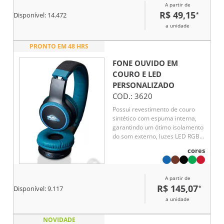
A partir de
R$ 49,15
*
Disponível:
14.472
a unidade
PRONTO EM 48 HRS
FONE OUVIDO EM
COURO E LED
PERSONALIZADO
COD.:
3620
Possui revestimento de couro
sintético com espuma interna,
garantindo um ótimo isolamento
do som externo, luzes LED RGB,
hastes articuláveis com altura
cores
regulável, permitindo que o fone
seja guardado de maneira
compacta, revestimento de
A partir de
tecido na parte superior da
R$ 145,07
*
Disponível:
9.117
hastes, microfone para
atendimento de chamadas,
a unidade
botões Play/Pause, M (modo), + e
– no corpo do fone. Executa nos
NOVIDADE