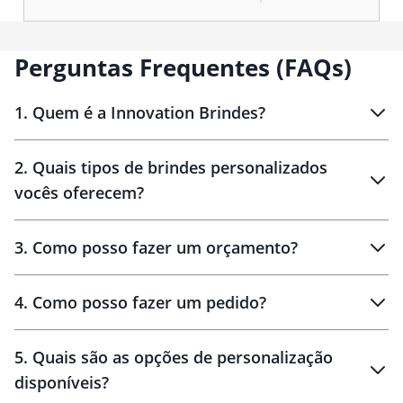
Perguntas Frequentes (FAQs)
1
.
Quem é a Innovation Brindes?
Innovation Brindes
2
.
Quais tipos de brindes personalizados
Brindes
personalizados
vocês oferecem?
3
.
Como posso fazer um orçamento?
personalizados
4
.
Como posso fazer um pedido?
brinde
5
.
Quais são as opções de personalização
personalização
disponíveis?
amostra virtual