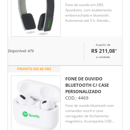
Fone de ouvido em ABS.
Ajustáveis, com acabamento
emborrachado e bluetooth.
Autonomia até 5 h. Atende
chamadas, controle de volume e
conexão à playlist do dispositivo
móvel. Permite emparelhamento
com 2 dispositivos móveis em
A partir de
simultâneo. Incluso cabo
R$ 211,08
*
Disponível:
479
USB/micro USB.
a unidade
PRONTO EM 48 HRS
FONE DE OUVIDO
BLUETOOTH C/ CASE
PERSONALIZADO
COD.:
4469
Fone de ouvido bluetooth com
comandos touch e case
carregador de fechamento
magnético. Acompanha USB
Lightning.