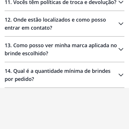
11
.
Vocês têm políticas de troca e devolução?
12
.
Onde estão localizados e como posso
entrar em contato?
30 dias
90 dias
localizados
13
.
Como posso ver minha marca aplicada no
brinde escolhido?
14
.
Qual é a quantidade mínima de brindes
por pedido?
brinde
Personalizado
1 unidade