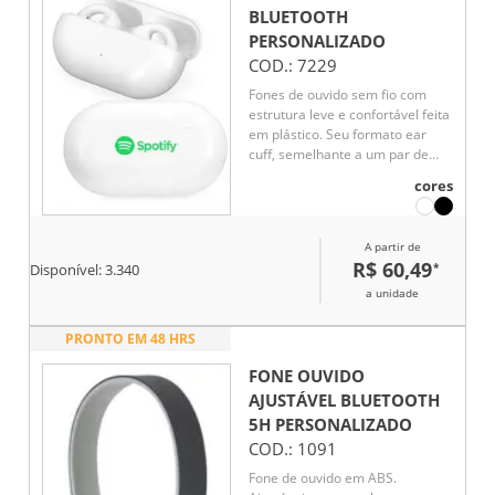
Acompanha cabo USB tipo-C.
BLUETOOTH
Para liga-lo, basta pressionar o
PERSONALIZADO
botão "play".
COD.:
7229
Fones de ouvido sem fio com
estrutura leve e confortável feita
em plástico. Seu formato ear
cuff, semelhante a um par de
brincos, permite o encaixe ao
cores
redor das orelhas sem entrar em
contato com o canal auditivo,
ideal para uso prolongado. Sua
A partir de
conexão via Bluetooth 5.3
R$ 60,49
*
Disponível:
3.340
oferece estabilidade de áudio
com menor consumo de energia.
a unidade
Cada fone apresenta um botão
multifunções, com comandos por
PRONTO EM 48 HRS
toque para trocar músicas e
controlar o volume. Acompanha
FONE OUVIDO
cabo USB-C para carregamento.
AJUSTÁVEL BLUETOOTH
5H
PERSONALIZADO
COD.:
1091
Fone de ouvido em ABS.