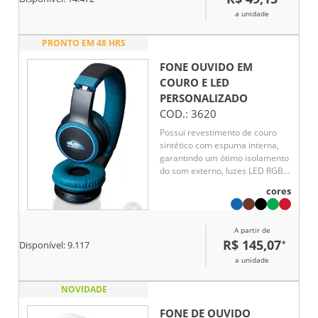
a unidade
PRONTO EM 48 HRS
FONE OUVIDO EM
COURO E LED
PERSONALIZADO
COD.:
3620
Possui revestimento de couro
sintético com espuma interna,
garantindo um ótimo isolamento
do som externo, luzes LED RGB,
hastes articuláveis com altura
cores
regulável, permitindo que o fone
seja guardado de maneira
compacta, revestimento de
A partir de
tecido na parte superior da
R$ 145,07
*
Disponível:
9.117
hastes, microfone para
atendimento de chamadas,
a unidade
botões Play/Pause, M (modo), + e
– no corpo do fone. Executa nos
NOVIDADE
modos bluetooth, auxiliar P2,
Rádio FM e Cartão TF (Micro sd).
FONE DE OUVIDO