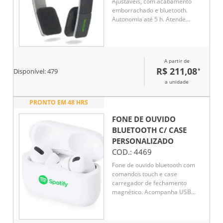
Ajustáveis, com acabamento
emborrachado e bluetooth.
Autonomia até 5 h. Atende
chamadas, controle de volume e
conexão à playlist do dispositivo
móvel. Permite emparelhamento
com 2 dispositivos móveis em
A partir de
simultâneo. Incluso cabo
R$ 211,08
*
Disponível:
479
USB/micro USB.
a unidade
PRONTO EM 48 HRS
FONE DE OUVIDO
BLUETOOTH C/ CASE
PERSONALIZADO
COD.:
4469
Fone de ouvido bluetooth com
comandos touch e case
carregador de fechamento
magnético. Acompanha USB
Lightning.