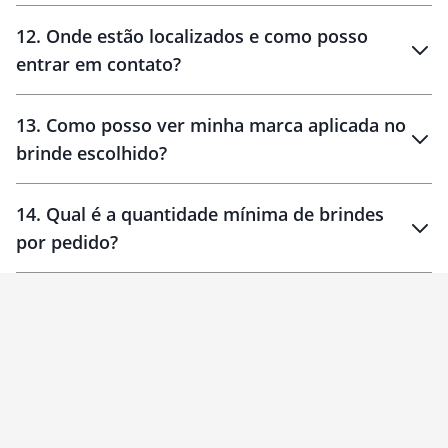
12
.
Onde estão localizados e como posso
entrar em contato?
30 dias
90 dias
localizados
13
.
Como posso ver minha marca aplicada no
brinde escolhido?
14
.
Qual é a quantidade mínima de brindes
por pedido?
brinde
Personalizado
1 unidade