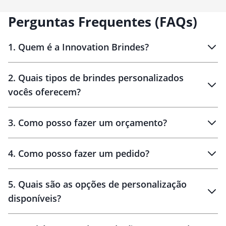
Perguntas Frequentes (FAQs)
1
.
Quem é a Innovation Brindes?
Innovation Brindes
2
.
Quais tipos de brindes personalizados
Brindes
personalizados
vocês oferecem?
3
.
Como posso fazer um orçamento?
personalizados
4
.
Como posso fazer um pedido?
brinde
5
.
Quais são as opções de personalização
personalização
disponíveis?
amostra virtual
personalização