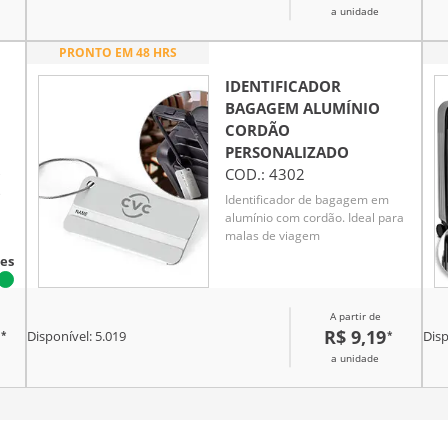
quatro apoios laterais, dois
a unidade
pares de rodinhas com giro em
360 graus, puxador metálico
PRONTO EM 48 HRS
retrátil com alça plástica e
cadeado numérico TSA.
IDENTIFICADOR
BAGAGEM ALUMÍNIO
CORDÃO
PERSONALIZADO
COD.:
4302
e
s
Identificador de bagagem em
alumínio com cordão. Ideal para
on
malas de viagem
es
a
A partir de
R$ 9,19
*
*
ara
Disponível:
5.019
Disp
a unidade