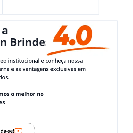
 a
n Brindes
deo institucional e conheça nossa
rna e as vantagens exclusivas em
dos.
mos o melhor no
es
nda-se!