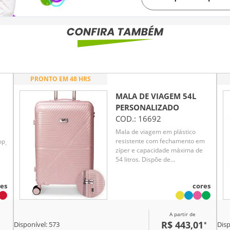
PRONTO EM 48 HRS
MALA DE VIAGEM 54L
PERSONALIZADO
COD.:
16692
Mala de viagem em plástico
resistente com fechamento em
PP.
zíper e capacidade máxima de
54 litros. Dispõe de
compartimento com fechamento
em zíper e bolso superior em
es
cores
tela de malha, além de cinta
compressora no lado oposto
para organização de objetos.
A partir de
Conta com duas alças de mão,
R$ 443,01
*
uma superior e outra lateral,
Disponível:
573
Disp