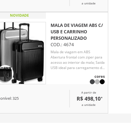
a unidade
NOVIDADE
MALA DE VIAGEM ABS C/
USB E CARRINHO
PERSONALIZADO
COD.:
4674
Mala de viagem em ABS
Abertura frontal com ziper para
acesso ao interior da mala; Saida
USB ideal para carregamento de
smartphones; Sistema de
cores
carrinho de aço; Alça de mão na
parte superior Quatro rodas de
360 graus; Acompanha
A partir de
Plaquinha de metal sem
R$ 498,10
*
onível:
325
personalização. Mala perfurada
para aplicação da plaquinha.
a unidade