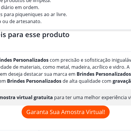
l e produtos de limpeza.
 diário em ordem.
s para piqueniques ao ar livre.
o ou de artesanato.
is para esse produto
indes
Personalizado
s
com precisão e sofisticação inigualá
de de materiais, como metal, madeira, acrílico e vidro. A
quem deseja destacar sua marca em
Brindes
Personalizado
s
 em
Brindes
Personalizado
s
de alta qualidade com
gravaç
ostra virtual gratuita
para ter uma melhor experiência v
Garanta Sua Amostra Virtual!