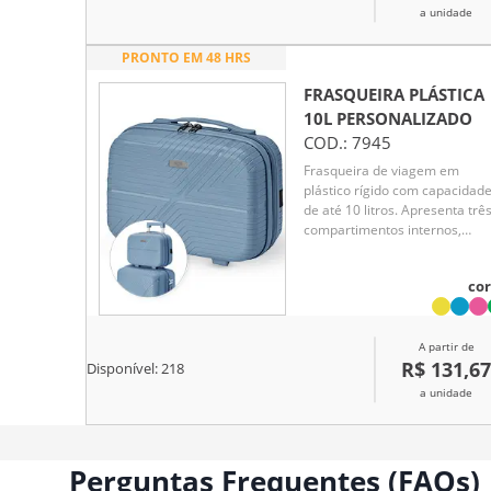
a unidade
PRONTO EM 48 HRS
FRASQUEIRA PLÁSTICA
10L
PERSONALIZADO
COD.:
7945
Frasqueira de viagem em
plástico rígido com capacidad
de até 10 litros. Apresenta trê
compartimentos internos,
incluindo bolso em tela de nyl
com zíper. Além disso, possui
cor
quatro apoios reforçados na
parte inferior, alça de mão e
elástico na parte posterior par
A partir de
encaixe em malas maiores.
R$ 131,67
Acompanha placa em metal p
Disponível:
218
personalização.
a unidade
Perguntas Frequentes (FAQs)