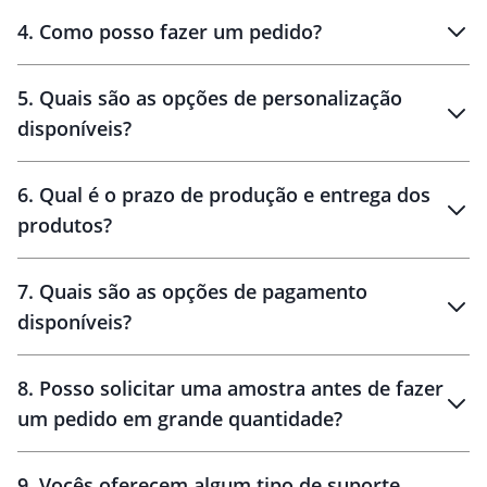
personalizados
4
.
Como posso fazer um pedido?
brinde
5
.
Quais são as opções de personalização
personalização
disponíveis?
amostra virtual
personalização
6
.
Qual é o prazo de produção e entrega dos
produtos?
7
.
Quais são as opções de pagamento
disponíveis?
10 dias
brinde
48 horas
8
.
Posso solicitar uma amostra antes de fazer
um pedido em grande quantidade?
amostras
9
.
Vocês oferecem algum tipo de suporte