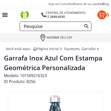
Seja um Consultor
Status do seu pedido
Blog
CENTRAL DE ATENDIMENTO
0
11 2649-6030
INFORME SEU CEP
Você está aqui:
Página Inicial
Squeezes, Garrafas e Coquet
Garrafa Inox Azul Com Estampa
Geométrica Personalizada
Modelo:
101509216323
ID Produto:
8256