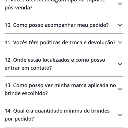
pós-venda?
amostras
10
.
Como posso acompanhar meu pedido?
11
.
Vocês têm políticas de troca e devolução?
12
.
Onde estão localizados e como posso
entrar em contato?
30 dias
90 dias
localizados
13
.
Como posso ver minha marca aplicada no
brinde escolhido?
14
.
Qual é a quantidade mínima de brindes
por pedido?
brinde
Personalizado