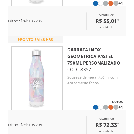
+4
A partir de
R$ 55,01
*
Disponível:
106.205
a unidade
PRONTO EM 48 HRS
GARRAFA INOX
GEOMÉTRICA PASTEL
750ML
PERSONALIZADO
COD.:
8357
Squeeze de metal 750 ml com
acabamento fosco.
cores
+4
A partir de
R$ 72,33
*
Disponível:
106.205
a unidade