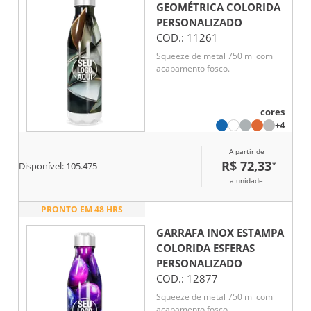
GEOMÉTRICA COLORIDA
PERSONALIZADO
COD.:
11261
Squeeze de metal 750 ml com
acabamento fosco.
cores
+4
A partir de
R$ 72,33
*
Disponível:
105.475
a unidade
PRONTO EM 48 HRS
GARRAFA INOX ESTAMPA
COLORIDA ESFERAS
PERSONALIZADO
COD.:
12877
Squeeze de metal 750 ml com
acabamento fosco.