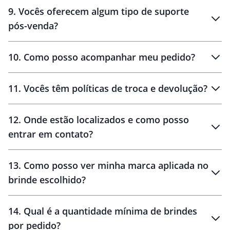
amostras
9
.
Vocês oferecem algum tipo de suporte
pós-venda?
amostras
10
.
Como posso acompanhar meu pedido?
11
.
Vocês têm políticas de troca e devolução?
12
.
Onde estão localizados e como posso
entrar em contato?
30 dias
90 dias
localizados
13
.
Como posso ver minha marca aplicada no
brinde escolhido?
14
.
Qual é a quantidade mínima de brindes
por pedido?
brinde
Personalizado