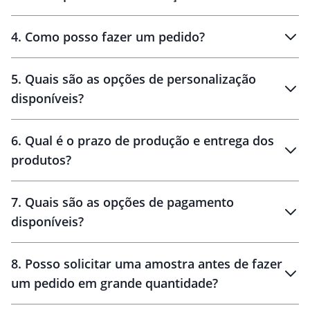
personalizados
4
.
Como posso fazer um pedido?
brinde
5
.
Quais são as opções de personalização
personalização
disponíveis?
amostra virtual
personalização
6
.
Qual é o prazo de produção e entrega dos
produtos?
7
.
Quais são as opções de pagamento
disponíveis?
10 dias
brinde
48 horas
8
.
Posso solicitar uma amostra antes de fazer
um pedido em grande quantidade?