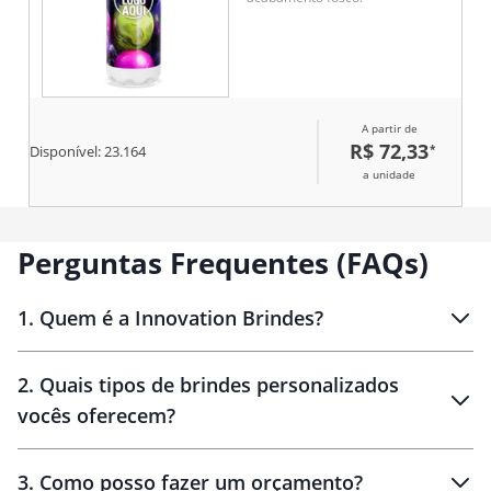
A partir de
R$ 72,33
*
Disponível:
23.164
a unidade
Perguntas Frequentes (FAQs)
1
.
Quem é a Innovation Brindes?
Innovation Brindes
2
.
Quais tipos de brindes personalizados
Brindes
personalizados
vocês oferecem?
3
.
Como posso fazer um orçamento?