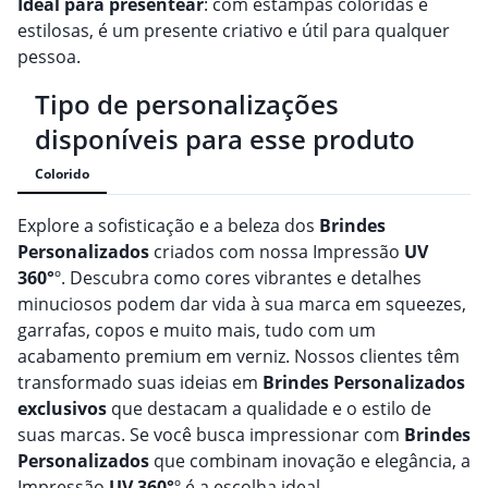
Ideal para presentear
: com estampas coloridas e
estilosas, é um presente criativo e útil para qualquer
pessoa.
Tipo de personalizações
disponíveis para esse produto
Colorido
Explore a sofisticação e a beleza dos
Brindes
Personalizado
s
criados com nossa Impressão
UV
360°
º. Descubra como cores vibrantes e detalhes
minuciosos podem dar vida à sua marca em squeezes,
garrafas, copos e muito mais, tudo com um
acabamento premium em verniz. Nossos clientes têm
transformado suas ideias em
Brindes
Personalizado
s
exclusivos
que destacam a qualidade e o estilo de
suas marcas. Se você busca impressionar com
Brindes
Personalizado
s
que combinam inovação e elegância, a
Impressão
UV 360°
º é a escolha ideal.