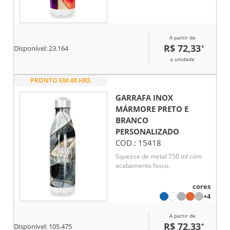
A partir de
R$ 72,33
*
Disponível:
23.164
a unidade
PRONTO EM 48 HRS
GARRAFA INOX
MÁRMORE PRETO E
BRANCO
PERSONALIZADO
COD.:
15418
Squeeze de metal 750 ml com
acabamento fosco.
cores
+4
A partir de
R$ 72,33
*
Disponível:
105.475