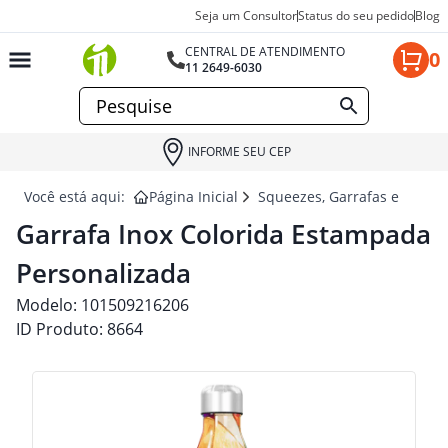
Seja um Consultor
Status do seu pedido
Blog
CENTRAL DE ATENDIMENTO
0
11 2649-6030
INFORME SEU CEP
Você está aqui:
Página Inicial
Squeezes, Garrafas e Coquet
Garrafa Inox Colorida Estampada
Personalizada
Modelo:
101509216206
ID Produto:
8664