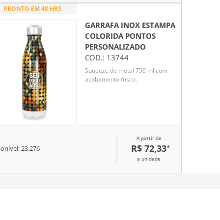
PRONTO EM 48 HRS
GARRAFA INOX ESTAMPA
COLORIDA PONTOS
PERSONALIZADO
COD.:
13744
Squeeze de metal 750 ml com
acabamento fosco.
A partir de
R$ 72,33
*
onível:
23.276
a unidade