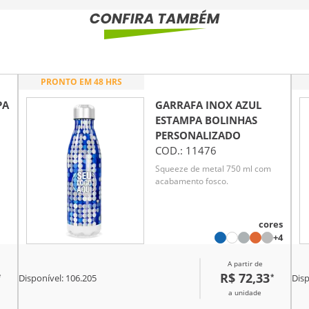
PRONTO EM 48 HRS
PA
GARRAFA INOX AZUL
ESTAMPA BOLINHAS
PERSONALIZADO
COD.:
11476
Squeeze de metal 750 ml com
acabamento fosco.
cores
+4
A partir de
R$ 72,33
*
*
Disponível:
106.205
Disp
a unidade