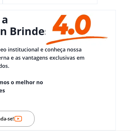
 a
n Brindes
deo institucional e conheça nossa
rna e as vantagens exclusivas em
dos.
mos o melhor no
es
nda-se!