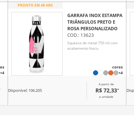
PRONTO EM 48 HRS
GARRAFA INOX ESTAMPA
TRIÂNGULOS PRETO E
ROSA
PERSONALIZADO
COD.:
13623
Squeeze de metal 750 ml com
acabamento fosco.
es
cores
+4
+4
A partir de
R$ 72,33
*
*
Disponível:
106.205
Disp
a unidade