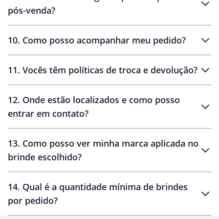
pós-venda?
amostras
10
.
Como posso acompanhar meu pedido?
11
.
Vocês têm políticas de troca e devolução?
12
.
Onde estão localizados e como posso
entrar em contato?
30 dias
90 dias
localizados
13
.
Como posso ver minha marca aplicada no
brinde escolhido?
14
.
Qual é a quantidade mínima de brindes
por pedido?
brinde
Personalizado