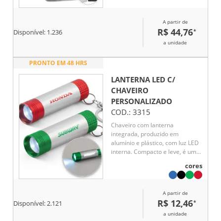
fenda, 10 Phillips, 9 Allen, 8 Torx
e 4 de pontas quadradas.
A partir de
Acompanha caixa em plástico
R$ 44,76
*
com tampa transparente e trava
Disponível:
1.236
de fechamento.
a unidade
PRONTO EM 48 HRS
LANTERNA LED C/
CHAVEIRO
PERSONALIZADO
COD.:
3315
Chaveiro com lanterna
integrada, produzido em
alumínio e plástico, com luz LED
interna. Compacto e leve, é uma
solução prática para uso diário
cores
ou em ambientes com baixa
iluminação.
A partir de
R$ 12,46
*
Disponível:
2.121
a unidade