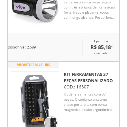
Lanterna plástica recarregável
com três estágios de iluminação:
forte, fraco e piscante, todos
com longo alcance. Possui lente
rosqueável, alça de nylon para
transporte e cabo USB integrado
ao corpo, proporcionando
praticidade e facilidade na
A partir de
recarga.
R$ 85,18
*
Disponível:
2.689
a unidade
PRONTO EM 48 HRS
KIT FERRAMENTAS 37
PEÇAS
PERSONALIZADO
COD.:
16507
Kit de ferramentas com 37
peças. O conjunto traz uma
chave porta-bits com ponta
magnética e cabo ergonômico
em plástico PP e TPE, além de 36
bits em formatos diferentes,
incluindo: 5 com pontas de