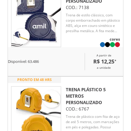
PERSONALIZADO
COD.:
7138
Trena de estilo clássico, com
corpo emborrachado em plástico
ABS, alça em couro sintético e
presilha metálica. A fita mede
até 3 metros, com marcações
cores
em pés e polegadas. Possui
trava manual de fácil
acionamento para segurar a fita
A partir de
na posição desejada.
R$ 12,25
*
Disponível:
63.486
a unidade
PRONTO EM 48 HRS
TRENA PLÁSTICO 5
METROS
PERSONALIZADO
COD.:
6767
Trena de plástico com fita de aço
de até 5 metros, com marcações
em pés e polegadas. Possui