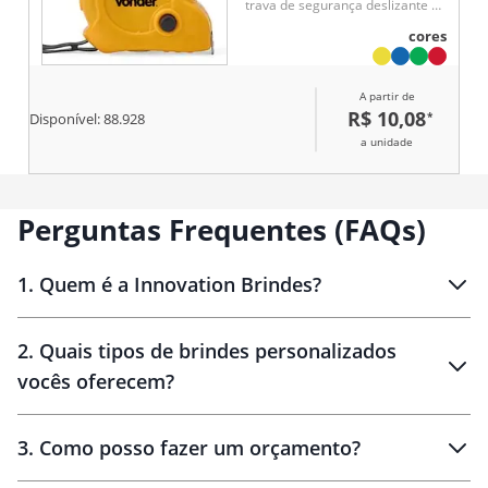
trava de segurança deslizante e
botão manual para fixar a
cores
medida. Conta com presilha
plástica e alça de borracha,
facilitando o transporte e o uso
A partir de
em medições cotidianas.
R$ 10,08
*
Disponível:
88.928
a unidade
Perguntas Frequentes (FAQs)
1
.
Quem é a Innovation Brindes?
Innovation Brindes
2
.
Quais tipos de brindes personalizados
Brindes
personalizados
vocês oferecem?
3
.
Como posso fazer um orçamento?