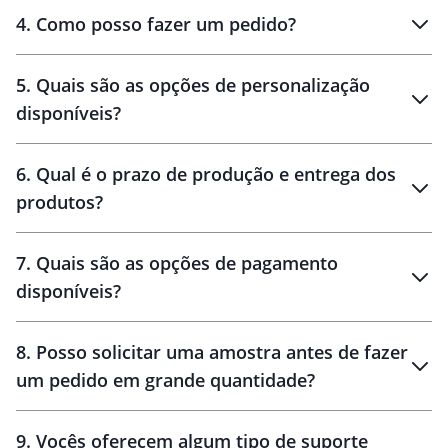
personalizados
4
.
Como posso fazer um pedido?
brinde
5
.
Quais são as opções de personalização
personalização
disponíveis?
amostra virtual
personalização
6
.
Qual é o prazo de produção e entrega dos
produtos?
7
.
Quais são as opções de pagamento
disponíveis?
10 dias
brinde
48 horas
8
.
Posso solicitar uma amostra antes de fazer
um pedido em grande quantidade?
amostras
9
.
Vocês oferecem algum tipo de suporte